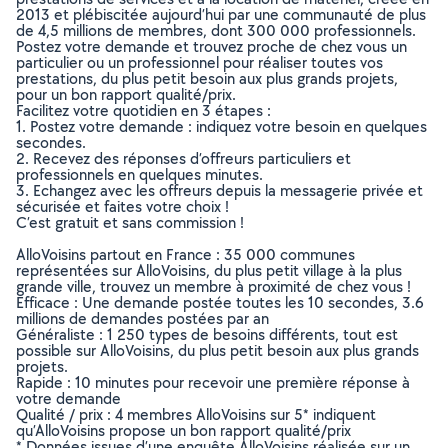
2013 et plébiscitée aujourd’hui par une communauté de plus
de 4,5 millions de membres, dont 300 000 professionnels.
Postez votre demande et trouvez proche de chez vous un
particulier ou un professionnel pour réaliser toutes vos
prestations, du plus petit besoin aux plus grands projets,
pour un bon rapport qualité/prix.
Facilitez votre quotidien en 3 étapes :
1. Postez votre demande : indiquez votre besoin en quelques
secondes.
2. Recevez des réponses d’offreurs particuliers et
professionnels en quelques minutes.
3. Echangez avec les offreurs depuis la messagerie privée et
sécurisée et faites votre choix !
C’est gratuit et sans commission !
AlloVoisins partout en France : 35 000 communes
représentées sur AlloVoisins, du plus petit village à la plus
grande ville, trouvez un membre à proximité de chez vous !
Efficace : Une demande postée toutes les 10 secondes, 3.6
millions de demandes postées par an
Généraliste : 1 250 types de besoins différents, tout est
possible sur AlloVoisins, du plus petit besoin aux plus grands
projets.
Rapide : 10 minutes pour recevoir une première réponse à
votre demande
Qualité / prix : 4 membres AlloVoisins sur 5* indiquent
qu’AlloVoisins propose un bon rapport qualité/prix
* Données issues d’une enquête AlloVoisins réalisée sur un