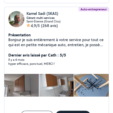
Auto-entrepreneur
Kamel Sadi (SKAS)
Gérant multi-services
Saint-Étienne (Grand Clos)
4,9/5
(268 avis)
Présentation
Bonjour je suis entièrement à votre service pour tout ce
qui est en petite mécanique auto, entretien, je possède
le matériel, je fais également les travaux extérieur et
intérieur de votre habitation, je propose mes services
Dernier avis laissé par Cath : 5/5
en déménagement .
Il y a 4 mois
hyper efficace, ponctuel, MERCI !