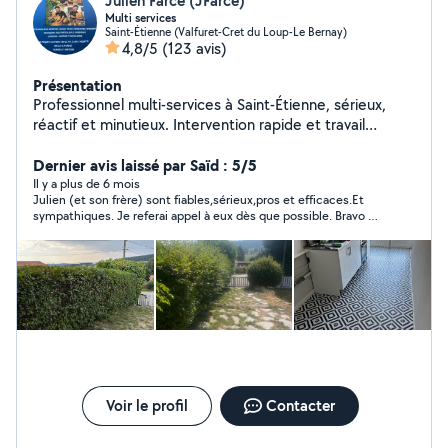
Julien Farce (JFarce)
Multi services
Saint-Étienne (Valfuret-Cret du Loup-Le Bernay)
4,8/5
(123 avis)
Présentation
Professionnel multi-services à Saint-Étienne, sérieux,
réactif et minutieux. Intervention rapide et travail
soigné. Je vous accompagne pour tous vos besoins du
quotidien : Bricolage & travaux Petits travaux tous corps
Dernier avis laissé par Saïd : 5/5
d'état Pose de parquet flottant Pose de portes
Il y a plus de 6 mois
Julien (et son frère) sont fiables,sérieux,pros et efficaces.Et
coulissantes Toile de verre & peinture Électricité
sympathiques. Je referai appel à eux dès que possible. Bravo et
Installation de luminaires Remplacement prises &
merci Messieurs.
interrupteurs Aménagement & mobilier Montage de
meubles Livraison meubles & électroménager Services
pratiques Aide au déménagement Extérieur & entretien
Tonte, débroussaillage, taille de haies Nettoyage
extérieur (maison, terrain, cave, cimetière) Travail
propre et soigné Ponctuel et à l'écoute Disponible
rapidement Devis gratuit Contactez-moi pour toute
demande, réponse rapide garantie !
Voir le profil
Contacter