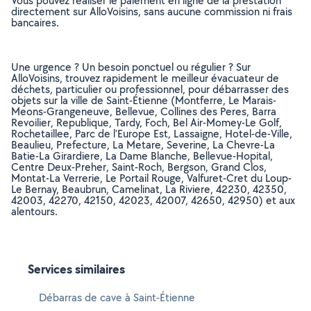
Vous pouvez réaliser le paiement en ligne de la prestation
directement sur AlloVoisins, sans aucune commission ni frais
bancaires.
Une urgence ? Un besoin ponctuel ou régulier ? Sur
AlloVoisins, trouvez rapidement le meilleur évacuateur de
déchets, particulier ou professionnel, pour débarrasser des
objets sur la ville de Saint-Étienne (Montferre, Le Marais-
Meons-Grangeneuve, Bellevue, Collines des Peres, Barra
Revoilier, Republique, Tardy, Foch, Bel Air-Momey-Le Golf,
Rochetaillee, Parc de l'Europe Est, Lassaigne, Hotel-de-Ville,
Beaulieu, Prefecture, La Metare, Severine, La Chevre-La
Batie-La Girardiere, La Dame Blanche, Bellevue-Hopital,
Centre Deux-Preher, Saint-Roch, Bergson, Grand Clos,
Montat-La Verrerie, Le Portail Rouge, Valfuret-Cret du Loup-
Le Bernay, Beaubrun, Camelinat, La Riviere, 42230, 42350,
42003, 42270, 42150, 42023, 42007, 42650, 42950) et aux
alentours.
Services similaires
Débarras de cave à Saint-Étienne