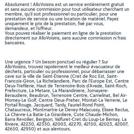
Absolument ! AlloVoisins est un service entièrement gratuit
et sans aucune commission pour tout utilisateur cherchant un
membre, qu’il soit professionnel ou particulier, pour une
prestation de service ou une location de matériel. Payez
uniquement le prix de la prestation, fixé par vous,
demandeur, et l’offreur.
Vous pouvez réaliser le paiement en ligne de la prestation
directement sur AlloVoisins, sans aucune commission ni frais
bancaires.
Une urgence ? Un besoin ponctuel ou régulier ? Sur
AlloVoisins, trouvez rapidement le meilleur évacuateur de
déchets, particulier ou professionnel, pour débarrasser une
cave sur la ville de Saint-Étienne (Cret de Roc Est, Saint-
Francois-Giron, La Richelandiere, Parc de l'Europe Est, Centre
Deux-Trefilerie, Haut de Terrenoire-Bois d'Avaize, Saint-Roch,
Prefecture, La Metare, La Marandiniere, Jomayere-
Beraudiere, Beaubrun, Terrenoire Centre, Camelinat, Bel Air-
Momey-Le Golf, Centre Deux-Preher, Montat-La Verrerie, Le
Portail Rouge, Jacquard, Tardy, Fauriel-Rond Point,
Chataucreux, Montmartre-Le Devey-Malacussy, Elisee Reclus,
La Chevre-La Batie-La Girardiere, Cote Chaude-Michon,
Barra Revoilier, Bergson, Valfuret-Cret du Loup-Le Bernay, La
Riviere, 42230, 42350, 42003, 42270, 42150, 42023, 42007,
42650, 42950) et aux alentours.