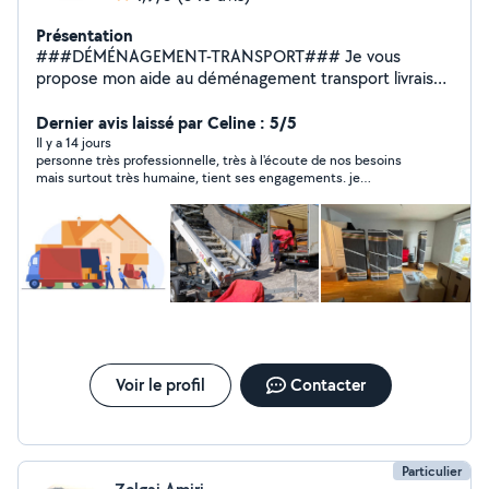
Présentation
###DÉMÉNAGEMENT-TRANSPORT### Je vous
propose mon aide au déménagement transport livraison
récupération de vos meubles et vos achats dans tous
les magasins Conforama but électro dépôt Ikea ou chez
Dernier avis laissé par Celine : 5/5
des particuliers Équiper par diable chariot sangle
Il y a 14 jours
personne très professionnelle, très à l'écoute de nos besoins
couverture de protection je propose un travail propre
mais surtout très humaine, tient ses engagements. je
efficace et soigneux n'hésitez à contacter
recommande à 10000 %. travail de qualité. merci infiniment.
Voir le profil
Contacter
Particulier