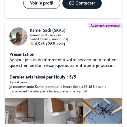
Voir le profil
Contacter
Auto-entrepreneur
Kamel Sadi (SKAS)
Gérant multi-services
Saint-Étienne (Grand Clos)
4,9/5
(268 avis)
Présentation
Bonjour je suis entièrement à votre service pour tout ce
qui est en petite mécanique auto, entretien, je possède
le matériel, je fais également les travaux extérieur et
intérieur de votre habitation, je propose mes services
Dernier avis laissé par Houly : 5/5
en déménagement .
Il y a 4 mois
je recommande Kamel ponctuelle heure fixée à 16:45 il était la
5 min avant hésiter pas à faire appel à lui à bientôt