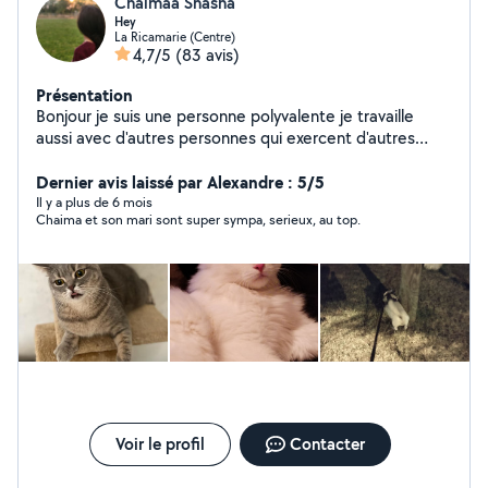
Chaimaa Shasha
Hey
La Ricamarie (Centre)
4,7/5
(83 avis)
Présentation
Bonjour je suis une personne polyvalente je travaille
aussi avec d'autres personnes qui exercent d'autres
activités comme bricolage travaux réparation en
informatique et ménage garde d'animaux ...... je peux
Dernier avis laissé par Alexandre : 5/5
très bien vous faciliter la tâche afin de vous mettre en
Il y a plus de 6 mois
Chaima et son mari sont super sympa, serieux, au top.
relation avec ces personnes professionnels n'hésitez
pas à me contacter.
Voir le profil
Contacter