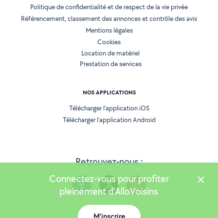
Politique de confidentialité et de respect de la vie privée
Référencement, classement des annonces et contrôle des avis
Mentions légales
Cookies
Location de matériel
Prestation de services
NOS APPLICATIONS
Télécharger l’application iOS
Télécharger l’application Android
Retrouvez-nous :
Connectez-vous pour profiter
pleinement d'AlloVoisins
M'inscrire
Version 25.5.3