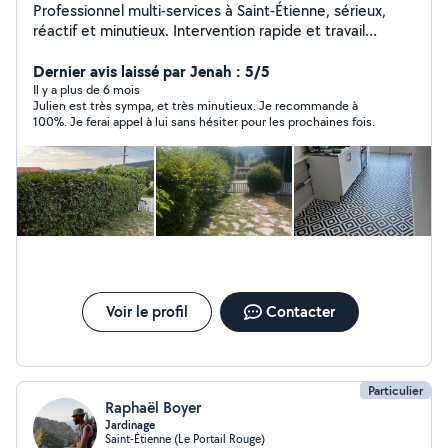
Professionnel multi-services à Saint-Étienne, sérieux,
réactif et minutieux. Intervention rapide et travail
soigné. Je vous accompagne pour tous vos besoins du
quotidien : Bricolage & travaux Petits travaux tous corps
Dernier avis laissé par Jenah : 5/5
d'état Pose de parquet flottant Pose de portes
Il y a plus de 6 mois
Julien est très sympa, et très minutieux. Je recommande à
coulissantes Toile de verre & peinture Électricité
100%. Je ferai appel à lui sans hésiter pour les prochaines fois.
Installation de luminaires Remplacement prises &
interrupteurs Aménagement & mobilier Montage de
meubles Livraison meubles & électroménager Services
pratiques Aide au déménagement Extérieur & entretien
Tonte, débroussaillage, taille de haies Nettoyage
extérieur (maison, terrain, cave, cimetière) Travail
propre et soigné Ponctuel et à l'écoute Disponible
rapidement Devis gratuit Contactez-moi pour toute
demande, réponse rapide garantie !
Voir le profil
Contacter
Particulier
Raphaël Boyer
Jardinage
Saint-Étienne (Le Portail Rouge)