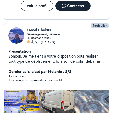
Voir le profil
Contacter
Particulier
Kamel Chebira
Déménagement, débarras
La Ricamarie (Sud)
4,7/5
(23 avis)
Présentation
Bonjour, Je me tiens à votre disposition pour réaliser
tout type de déplacement, livraison de colis, débarras
de meuble ou d'encombrants, nettoyage de jardin ou
Dernier avis laissé par Melanie : 5/5
petit bricolage. À bientôt
Il y a 3 mois
Très bien je recommande super réactif