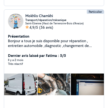
Particulier
Mokhlis Chamkhi
Transport/réparation/mécanique
Saint-Étienne (Haut de Terrenoire-Bois d'Avaize)
4,9/5
(36 avis)
Présentation
Bonjour a tous je suis disponible pour réparation ,
entretien automobile ,diagnostic ,changement de
pièces ecc. Je fais aussi transport, debaras avec
fourgon et nettoyage maison et fin de chantier
Dernier avis laissé par Fatima : 5/5
N'hésitez pas a demander.
Il y a 2 mois
Très réactif