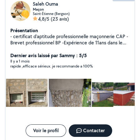
Saleh Ouma
Maçon
Saint-Étienne (Bergson)
4,8/5
(23 avis)
Présentation
- certificat d'aptitude professionnelle maçonnerie CAP -
Brevet professionnel BP -Expérience de 11ans dans le
BTP -Réalisation de tous types de travaux en
maçonnerie Je reste à votre disposition pour tout
Dernier avis laissé par Sammy : 5/5
renseignement
Il y a 1 mois
rapide ,efficace sérieux. je recommande a 100%
Voir le profil
Contacter