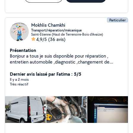
Particulier
Mokhlis Chamkhi
Transport/réparation/mécanique
Saint-Étienne (Haut de Terrenoire-Bois d'Avaize)
4,9/5
(36 avis)
Présentation
Bonjour a tous je suis disponible pour réparation ,
entretien automobile ,diagnostic ,changement de
pièces ecc. Je fais aussi transport, debaras avec
fourgon et nettoyage maison et fin de chantier
Dernier avis laissé par Fatima : 5/5
N'hésitez pas a demander.
Il y a 2 mois
Très réactif