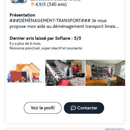
4,9/5
(340 avis)
Présentation
###DÉMÉNAGEMENT-TRANSPORT### Je vous
propose mon aide au déménagement transport livraison
récupération de vos meubles et vos achats dans tous
les magasins Conforama but électro dépôt Ikea ou chez
Dernier avis laissé par Sofiane : 5/5
des particuliers Équiper par diable chariot sangle
Il y a plus de 6 mois
Personne ponctuel, super réactif et souriante
couverture de protection je propose un travail propre
efficace et soigneux n'hésitez à contacter
Voir le profil
Contacter