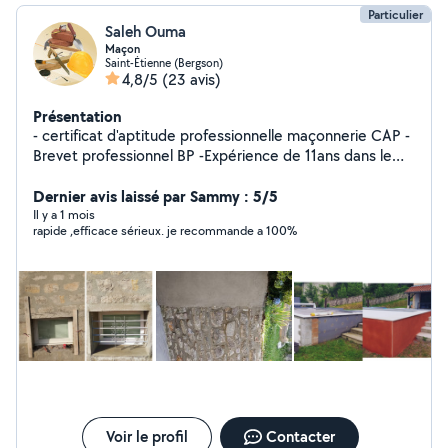
Particulier
Saleh Ouma
Maçon
Saint-Étienne (Bergson)
4,8/5
(23 avis)
Présentation
- certificat d'aptitude professionnelle maçonnerie CAP -
Brevet professionnel BP -Expérience de 11ans dans le
BTP -Réalisation de tous types de travaux en
maçonnerie Je reste à votre disposition pour tout
Dernier avis laissé par Sammy : 5/5
renseignement
Il y a 1 mois
rapide ,efficace sérieux. je recommande a 100%
Voir le profil
Contacter