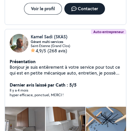
Voir le profil
Contacter
Auto-entrepreneur
Kamel Sadi (SKAS)
Gérant multi-services
Saint-Étienne (Grand Clos)
4,9/5
(268 avis)
Présentation
Bonjour je suis entièrement à votre service pour tout ce
qui est en petite mécanique auto, entretien, je possède
le matériel, je fais également les travaux extérieur et
intérieur de votre habitation, je propose mes services
Dernier avis laissé par Cath : 5/5
en déménagement .
Il y a 4 mois
hyper efficace, ponctuel, MERCI !