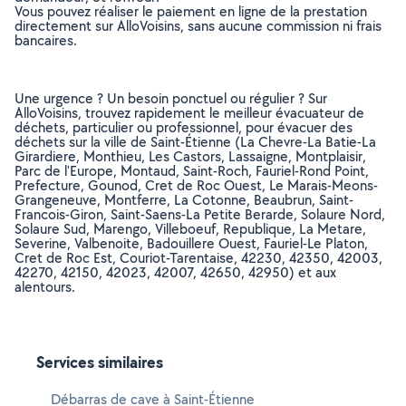
Vous pouvez réaliser le paiement en ligne de la prestation
directement sur AlloVoisins, sans aucune commission ni frais
bancaires.
Une urgence ? Un besoin ponctuel ou régulier ? Sur
AlloVoisins, trouvez rapidement le meilleur évacuateur de
déchets, particulier ou professionnel, pour évacuer des
déchets sur la ville de Saint-Étienne (La Chevre-La Batie-La
Girardiere, Monthieu, Les Castors, Lassaigne, Montplaisir,
Parc de l'Europe, Montaud, Saint-Roch, Fauriel-Rond Point,
Prefecture, Gounod, Cret de Roc Ouest, Le Marais-Meons-
Grangeneuve, Montferre, La Cotonne, Beaubrun, Saint-
Francois-Giron, Saint-Saens-La Petite Berarde, Solaure Nord,
Solaure Sud, Marengo, Villeboeuf, Republique, La Metare,
Severine, Valbenoite, Badouillere Ouest, Fauriel-Le Platon,
Cret de Roc Est, Couriot-Tarentaise, 42230, 42350, 42003,
42270, 42150, 42023, 42007, 42650, 42950) et aux
alentours.
Services similaires
Débarras de cave à Saint-Étienne