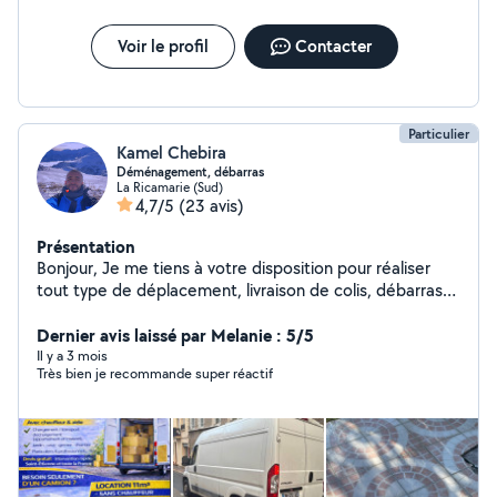
Voir le profil
Contacter
Particulier
Kamel Chebira
Déménagement, débarras
La Ricamarie (Sud)
4,7/5
(23 avis)
Présentation
Bonjour, Je me tiens à votre disposition pour réaliser
tout type de déplacement, livraison de colis, débarras
de meuble ou d'encombrants, nettoyage de jardin ou
Dernier avis laissé par Melanie : 5/5
petit bricolage. À bientôt
Il y a 3 mois
Très bien je recommande super réactif