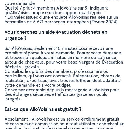
votre demande
Qualité / prix : 4 membres AlloVoisins sur 5* indiquent
qu’AlloVoisins propose un bon rapport qualité/prix
* Données issues d’une enquête AlloVoisins réalisée sur un
échantillon de 5 671 personnes interrogées (Février 2024)
Vous cherchez un aide évacuation déchets en
urgence ?
Sur AlloVoisins, seulement 10 minutes pour recevoir une
première réponse à votre demande. Postez votre demande
et trouvez en quelques minutes un membre de confiance,
autour de chez vous, pour votre besoin urgent de Évacuation
déchets - gravats
Consultez les profils des membres, professionnels ou
particuliers, qui vous ont contacté. Présentation, photos de
réalisation, expertises, avis : trouvez l'offreur idéal, adapté à
votre demande et à votre budget.
Conversez ensemble depuis la messagerie AlloVoisins pour
des échanges sécurisés et efficaces grâce aux outils
intégrés.
Est-ce que AlloVoisins est gratuit ?
Absolument ! AlloVoisins est un service entièrement gratuit
et sans aucune commission pour tout utilisateur cherchant un
membre, qu’il soit professionnel ou particulier, pour une