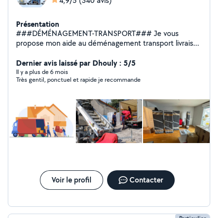
4,9/5
(340 avis)
Présentation
###DÉMÉNAGEMENT-TRANSPORT### Je vous
propose mon aide au déménagement transport livraison
récupération de vos meubles et vos achats dans tous
les magasins Conforama but électro dépôt Ikea ou chez
Dernier avis laissé par Dhouly : 5/5
des particuliers Équiper par diable chariot sangle
Il y a plus de 6 mois
Très gentil, ponctuel et rapide je recommande
couverture de protection je propose un travail propre
efficace et soigneux n'hésitez à contacter
Voir le profil
Contacter