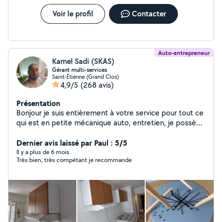
demande, réponse rapide garantie !
Voir le profil
Contacter
Auto-entrepreneur
Kamel Sadi (SKAS)
Gérant multi-services
Saint-Étienne (Grand Clos)
4,9/5
(268 avis)
Présentation
Bonjour je suis entièrement à votre service pour tout ce
qui est en petite mécanique auto, entretien, je possède
le matériel, je fais également les travaux extérieur et
intérieur de votre habitation, je propose mes services
Dernier avis laissé par Paul : 5/5
en déménagement .
Il y a plus de 6 mois
Très bien, très compétant je recommande