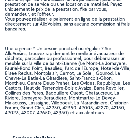
prestation de service ou une location de matériel. Payez
uniquement le prix de la prestation, fixé par vous,
demandeur, et l’offreur.
Vous pouvez réaliser le paiement en ligne de la prestation
directement sur AlloVoisins, sans aucune commission ni frais
bancaires.
Une urgence ? Un besoin ponctuel ou régulier ? Sur
AlloVoisins, trouvez rapidement le meilleur évacuateur de
déchets, particulier ou professionnel, pour débarrasser un
meuble sur la ville de Saint-Étienne (Le Mont-La Jomayere,
Fauriel-Rond Point, Beaulieu, Parc de l'Europe, Hotel-de-Ville,
Elisee Reclus, Montplaisir, Carnot, Le Soleil, Gounod, La
Chevre-La Batie-La Girardiere, Saint-Francois-Giron,
Monthieu, Centre Deux-Preher, Les Ovides, Republique, Les
Castors, Haut de Terrenoire-Bois d'Avaize, Barra Revoilier,
Collines des Peres, Badouillere Ouest, Chataucreux, La
Riviere, Jomayere-Beraudiere, Montmartre-Le Devey-
Malacussy, Lassaigne, Villeboeuf, La Marandiniere, Chabrier-
Forum, Grand Clos, 42230, 42350, 42003, 42270, 42150,
42023, 42007, 42650, 42950) et aux alentours.