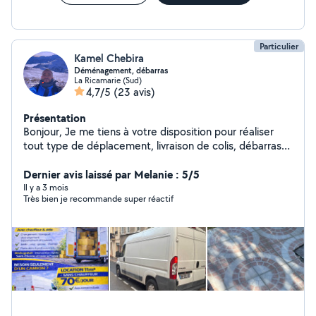
Particulier
Kamel Chebira
Déménagement, débarras
La Ricamarie (Sud)
4,7/5
(23 avis)
Présentation
Bonjour, Je me tiens à votre disposition pour réaliser
tout type de déplacement, livraison de colis, débarras
de meuble ou d'encombrants, nettoyage de jardin ou
Dernier avis laissé par Melanie : 5/5
petit bricolage. À bientôt
Il y a 3 mois
Très bien je recommande super réactif