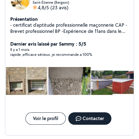
Saint-Étienne (Bergson)
4,8/5
(23 avis)
Présentation
- certificat d'aptitude professionnelle maçonnerie CAP -
Brevet professionnel BP -Expérience de 11ans dans le
BTP -Réalisation de tous types de travaux en
maçonnerie Je reste à votre disposition pour tout
Dernier avis laissé par Sammy : 5/5
renseignement
Il y a 1 mois
rapide ,efficace sérieux. je recommande a 100%
Voir le profil
Contacter