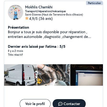
Particulier
Mokhlis Chamkhi
Transport/réparation/mécanique
Saint-Étienne (Haut de Terrenoire-Bois d'Avaize)
4,9/5
(36 avis)
Présentation
Bonjour a tous je suis disponible pour réparation ,
entretien automobile ,diagnostic ,changement de
pièces ecc. Je fais aussi transport, debaras avec
fourgon et nettoyage maison et fin de chantier
Dernier avis laissé par Fatima : 5/5
N'hésitez pas a demander.
Il y a 2 mois
Très réactif
Voir le profil
Contacter