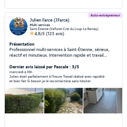
Auto-entrepreneur
Julien Farce (JFarce)
Multi services
Saint-Étienne (Valfuret-Cret du Loup-Le Bernay)
4,8/5
(123 avis)
Présentation
Professionnel multi-services à Saint-Étienne, sérieux,
réactif et minutieux. Intervention rapide et travail
soigné. Je vous accompagne pour tous vos besoins du
quotidien : Bricolage & travaux Petits travaux tous corps
Dernier avis laissé par Pascale : 5/5
d'état Pose de parquet flottant Pose de portes
mercredi à 16h
Julien était parfaitement à l'heure Travail réalisé avec rapidité
coulissantes Toile de verre & peinture Électricité
et bien fait Si besoin je le recontacterai sans hésiter
Installation de luminaires Remplacement prises &
interrupteurs Aménagement & mobilier Montage de
meubles Livraison meubles & électroménager Services
pratiques Aide au déménagement Extérieur & entretien
Tonte, débroussaillage, taille de haies Nettoyage
extérieur (maison, terrain, cave, cimetière) Travail
propre et soigné Ponctuel et à l'écoute Disponible
rapidement Devis gratuit Contactez-moi pour toute