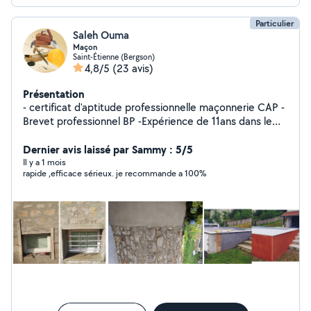
Particulier
Saleh Ouma
Maçon
Saint-Étienne (Bergson)
4,8/5
(23 avis)
Présentation
- certificat d'aptitude professionnelle maçonnerie CAP -
Brevet professionnel BP -Expérience de 11ans dans le
BTP -Réalisation de tous types de travaux en
maçonnerie Je reste à votre disposition pour tout
Dernier avis laissé par Sammy : 5/5
renseignement
Il y a 1 mois
rapide ,efficace sérieux. je recommande a 100%