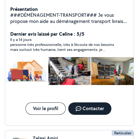
Présentation
###DÉMÉNAGEMENT-TRANSPORT### Je vous
propose mon aide au déménagement transport livraison
récupération de vos meubles et vos achats dans tous
les magasins Conforama but électro dépôt Ikea ou chez
Dernier avis laissé par Celine : 5/5
des particuliers Équiper par diable chariot sangle
Il y a 14 jours
personne très professionnelle, très à l'écoute de nos besoins
couverture de protection je propose un travail propre
mais surtout très humaine, tient ses engagements. je
efficace et soigneux n'hésitez à contacter
recommande à 10000 %. travail de qualité. merci infiniment.
Voir le profil
Contacter
Particulier
Zelgai Amiri