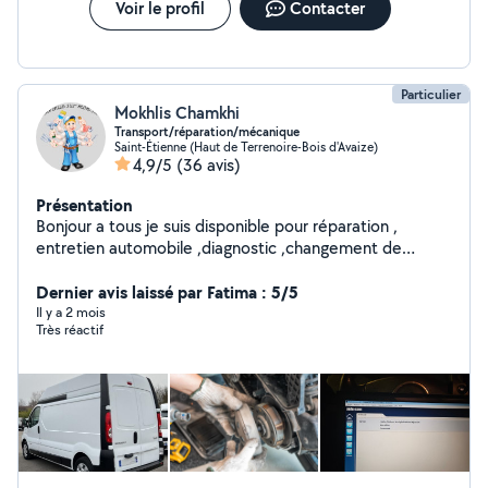
Voir le profil
Contacter
Particulier
Mokhlis Chamkhi
Transport/réparation/mécanique
Saint-Étienne (Haut de Terrenoire-Bois d'Avaize)
4,9/5
(36 avis)
Présentation
Bonjour a tous je suis disponible pour réparation ,
entretien automobile ,diagnostic ,changement de
pièces ecc. Je fais aussi transport, debaras avec
fourgon et nettoyage maison et fin de chantier
Dernier avis laissé par Fatima : 5/5
N'hésitez pas a demander.
Il y a 2 mois
Très réactif