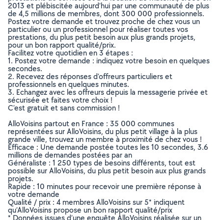
2013 et plébiscitée aujourd’hui par une communauté de plus
de 4,5 millions de membres, dont 300 000 professionnels.
Postez votre demande et trouvez proche de chez vous un
particulier ou un professionnel pour réaliser toutes vos
prestations, du plus petit besoin aux plus grands projets,
pour un bon rapport qualité/prix.
Facilitez votre quotidien en 3 étapes :
1. Postez votre demande : indiquez votre besoin en quelques
secondes.
2. Recevez des réponses d’offreurs particuliers et
professionnels en quelques minutes.
3. Echangez avec les offreurs depuis la messagerie privée et
sécurisée et faites votre choix !
C’est gratuit et sans commission !
AlloVoisins partout en France : 35 000 communes
représentées sur AlloVoisins, du plus petit village à la plus
grande ville, trouvez un membre à proximité de chez vous !
Efficace : Une demande postée toutes les 10 secondes, 3.6
millions de demandes postées par an
Généraliste : 1 250 types de besoins différents, tout est
possible sur AlloVoisins, du plus petit besoin aux plus grands
projets.
Rapide : 10 minutes pour recevoir une première réponse à
votre demande
Qualité / prix : 4 membres AlloVoisins sur 5* indiquent
qu’AlloVoisins propose un bon rapport qualité/prix
* Données issues d’une enquête AlloVoisins réalisée sur un