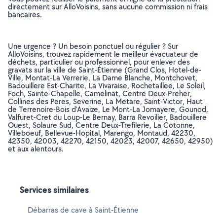
directement sur AlloVoisins, sans aucune commission ni frais
bancaires.
Une urgence ? Un besoin ponctuel ou régulier ? Sur
AlloVoisins, trouvez rapidement le meilleur évacuateur de
déchets, particulier ou professionnel, pour enlever des
gravats sur la ville de Saint-Étienne (Grand Clos, Hotel-de-
Ville, Montat-La Verrerie, La Dame Blanche, Montchovet,
Badouillere Est-Charite, La Vivaraise, Rochetaillee, Le Soleil,
Foch, Sainte-Chapelle, Camelinat, Centre Deux-Preher,
Collines des Peres, Severine, La Metare, Saint-Victor, Haut
de Terrenoire-Bois d'Avaize, Le Mont-La Jomayere, Gounod,
Valfuret-Cret du Loup-Le Bernay, Barra Revoilier, Badouillere
Ouest, Solaure Sud, Centre Deux-Trefilerie, La Cotonne,
Villeboeuf, Bellevue-Hopital, Marengo, Montaud, 42230,
42350, 42003, 42270, 42150, 42023, 42007, 42650, 42950)
et aux alentours.
Services similaires
Débarras de cave à Saint-Étienne