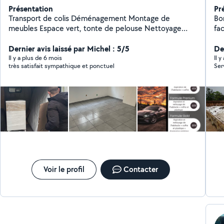
Présentation
Pr
Transport de colis Déménagement Montage de
Bon
meubles Espace vert, tonte de pelouse Nettoyage
fac
Auto,Canapé,Tapis..
n'
Dernier avis laissé par Michel : 5/5
Der
Il y a plus de 6 mois
Il y
très satisfait sympathique et ponctuel
Ser
Voir le profil
Contacter