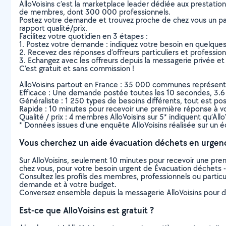
AlloVoisins c’est la marketplace leader dédiée aux prestatio
de membres, dont 300 000 professionnels.
Postez votre demande et trouvez proche de chez vous un parti
rapport qualité/prix.
Facilitez votre quotidien en 3 étapes :
1. Postez votre demande : indiquez votre besoin en quelque
2. Recevez des réponses d’offreurs particuliers et professio
3. Echangez avec les offreurs depuis la messagerie privée et 
C’est gratuit et sans commission !
AlloVoisins partout en France : 35 000 communes représentées 
Efficace : Une demande postée toutes les 10 secondes, 3.6
Généraliste : 1 250 types de besoins différents, tout est poss
Rapide : 10 minutes pour recevoir une première réponse à 
Qualité / prix : 4 membres AlloVoisins sur 5* indiquent qu’All
* Données issues d’une enquête AlloVoisins réalisée sur un é
Vous cherchez un aide évacuation déchets en urgen
Sur AlloVoisins, seulement 10 minutes pour recevoir une p
chez vous, pour votre besoin urgent de Évacuation déchets -
Consultez les profils des membres, professionnels ou particuli
demande et à votre budget.
Conversez ensemble depuis la messagerie AlloVoisins pour de
Est-ce que AlloVoisins est gratuit ?