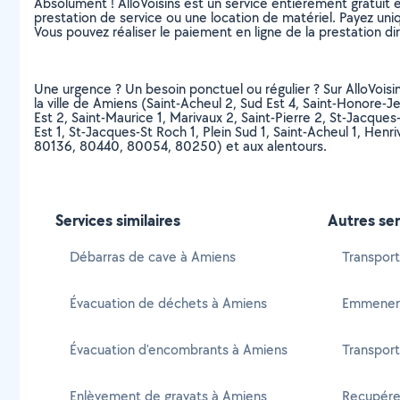
Absolument ! AlloVoisins est un service entièrement gratuit 
prestation de service ou une location de matériel. Payez uniq
Vous pouvez réaliser le paiement en ligne de la prestation di
Une urgence ? Un besoin ponctuel ou régulier ? Sur AlloVoisi
la ville de Amiens (Saint-Acheul 2, Sud Est 4, Saint-Honore-
Est 2, Saint-Maurice 1, Marivaux 2, Saint-Pierre 2, St-Jacques
Est 1, St-Jacques-St Roch 1, Plein Sud 1, Saint-Acheul 1, H
80136, 80440, 80054, 80250) et aux alentours.
Services similaires
Autres ser
Débarras de cave à Amiens
Transport
Évacuation de déchets à Amiens
Emmener
Évacuation d'encombrants à Amiens
Transport
Enlèvement de gravats à Amiens
Recupére