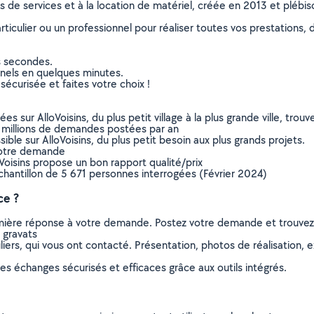
ns de services et à la location de matériel, créée en 2013 et plébi
culier ou un professionnel pour réaliser toutes vos prestations, d
s secondes.
nnels en quelques minutes.
sécurisée et faites votre choix !
sur AlloVoisins, du plus petit village à la plus grande ville, tro
 millions de demandes postées par an
ible sur AlloVoisins, du plus petit besoin aux plus grands projets.
votre demande
oVoisins propose un bon rapport qualité/prix
chantillon de 5 671 personnes interrogées (Février 2024)
ce ?
remière réponse à votre demande. Postez votre demande et trouve
 gravats
ers, qui vous ont contacté. Présentation, photos de réalisation, exp
s échanges sécurisés et efficaces grâce aux outils intégrés.