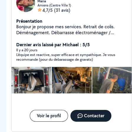
Maria
Amiens (Centre Ville 1)
4,7/5
(31 avis)
Présentation
Bonjour je propose mes services. Retrait de colis.
Déménagement. Débarrasse électroménager /
Ferraille. Déchets/ gravats. Vide grenier/ maison/ cave
Transport de scooter/ vélo/ quad. Besoins d'aller faire
Dernier avis laissé par Michael : 5/5
les cours Toujours Accompagné.
Il y a 20 jours
L'équipe est reactive, super efficace et sympathique. Je vous
recommande (pour du debarassage de gravats)
Voir le profil
Contacter