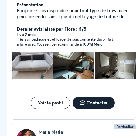
Présentation
Bonjour je suis disponible pour tout type de travaux en
peinture enduit ainsi que du nettoyage de toiture de
façade ainsi que tout ce qui est canapé tapis
cordialement
Dernier avis laissé par Flore : 5/5
Il y a 2 mois
Très sympathique et efficace. Je suis contente d’avoir fait
affaire avec Youssef. Je recommande à 100%! Merci.
Voir le profil
Contacter
Particulier
Maria Maria