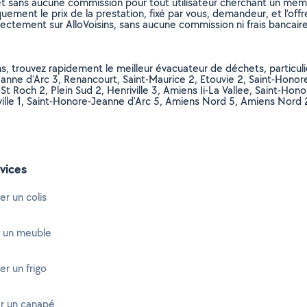
et sans aucune commission pour tout utilisateur cherchant un membre
uement le prix de la prestation, fixé par vous, demandeur, et l’offr
rectement sur AlloVoisins, sans aucune commission ni frais bancaire
ns, trouvez rapidement le meilleur évacuateur de déchets, particu
Jeanne d'Arc 3, Renancourt, Saint-Maurice 2, Etouvie 2, Saint-Hon
-St Roch 2, Plein Sud 2, Henriville 3, Amiens Ii-La Vallee, Saint-Hon
enriville 1, Saint-Honore-Jeanne d'Arc 5, Amiens Nord 5, Amiens N
vices
er un colis
 un meuble
er un frigo
r un canapé