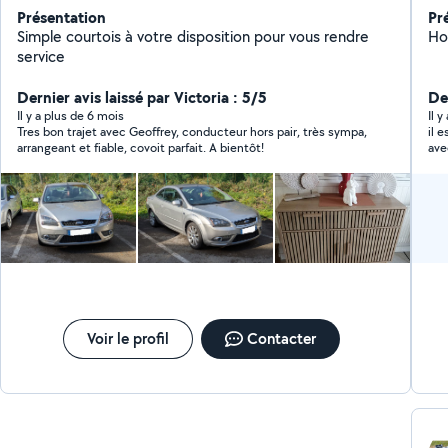
Présentation
Pr
Simple courtois à votre disposition pour vous rendre
Ho
service
Dernier avis laissé par Victoria : 5/5
Der
Il y a plus de 6 mois
Il 
Tres bon trajet avec Geoffrey, conducteur hors pair, très sympa,
il es
arrangeant et fiable, covoit parfait. A bientôt!
Voir le profil
Contacter