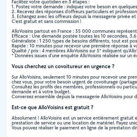
Facilitez votre quotidien en 3 étapes :
1. Postez votre demande : indiquez votre besoin en quelque
2. Recevez des réponses d’offreurs particuliers et professio
3. Echangez avec les offreurs depuis la messagerie privée et 
C’est gratuit et sans commission !
AlloVoisins partout en France : 35 000 communes représentées 
Efficace : Une demande postée toutes les 10 secondes, 3.6
Généraliste : 1 250 types de besoins différents, tout est poss
Rapide : 10 minutes pour recevoir une première réponse à 
Qualité / prix : 4 membres AlloVoisins sur 5* indiquent qu’All
* Données issues d’une enquête AlloVoisins réalisée sur un é
Vous cherchez un covoitureur en urgence ?
Sur AlloVoisins, seulement 10 minutes pour recevoir une p
chez vous, pour votre besoin urgent de covoiturage (partage 
Consultez les profils des membres, professionnels ou particuli
demande et à votre budget.
Conversez ensemble depuis la messagerie AlloVoisins pour de
Est-ce que AlloVoisins est gratuit ?
Absolument ! AlloVoisins est un service entièrement gratuit 
prestation de service ou une location de matériel. Payez uniq
Vous pouvez réaliser le paiement en ligne de la prestation di