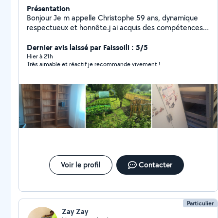
Présentation
Bonjour Je m appelle Christophe 59 ans, dynamique
respectueux et honnête.j ai acquis des compétences
en jardinage bricolage et autres tout au long de ma
vie.travail sérieux et prix solidaire. N' hésitez pas à me
Dernier avis laissé par Faissoili : 5/5
contacter en cas de besoin, merci.
Hier à 21h
Très aimable et réactif je recommande vivement !
Voir le profil
Contacter
Particulier
Zay Zay