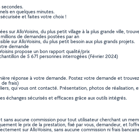
s secondes.
nnels en quelques minutes.
sécurisée et faites votre choix !
sur AlloVoisins, du plus petit village à la plus grande ville, tro
 millions de demandes postées par an
ible sur AlloVoisins, du plus petit besoin aux plus grands projets.
votre demande
oVoisins propose un bon rapport qualité/prix
chantillon de 5 671 personnes interrogées (Février 2024)
remière réponse à votre demande. Postez votre demande et trouve
de frais)
ers, qui vous ont contacté. Présentation, photos de réalisation, exp
s échanges sécurisés et efficaces grâce aux outils intégrés.
et sans aucune commission pour tout utilisateur cherchant un membre
uement le prix de la prestation, fixé par vous, demandeur, et l’offr
rectement sur AlloVoisins, sans aucune commission ni frais bancaire