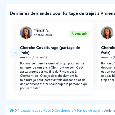
Dernières demandes pour Partage de trajet à Amiens
Manon S.
À convenir
postée jeudi
Cherche Covoiturage (partage de
Cherche
frais)
frais)
Amiens (Etouvie 1)
Amiens (E
Bonjour, je cherche quelqu'un qui pourrait me
Bonjour, 
ramener de Amiens à Clermont ce soir. C'est
déposer à 
assez urgent car ma fille de 9 mois est à
est en bas
Clermont de l'Oise je dois absolument la
est pas bi
rejoindre je peux part aux frais d'essence et de
trop cher
déplacement Merci beaucoup à la personne qui
pourra m'aider
Prestations de services
Covoitureurs
Partage de trajet
Amiens