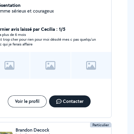
ésentation
mme sérieux et courageux
nier avis laissé par Cecilia : 1/5
y a plus de 6 mois
t trop cher pour rien pour moi désolé mes c pas quelqu'un
avec qui je ferais affaire
Voir le profil
Contacter
Particulier
Brandon Decock