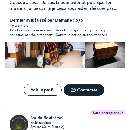
Coucou à tous ! Je suis la pour aider et pour que l'on
m'aide si j'ai besoin Si je peux vous aider n'hésitez pas
pour toute questions. Je suis un peu touche à tout Des
bases en bricolages Je m'y connaît question
Dernier avis laissé par Damane : 5/5
informatique technologie... - transport/montage de
Il y a 2 mois
Très bonne expérience avec Jamel. Transporteur sympathique,
meuble - aide au déplacement - déplacement longue
ponctuel et très arrangeant. Communication au top et service
distance possible - course/livraison - récupère vos
sérieux. Merci encore !
achats, Meubles et autre en magasin. Nhesitez pas a
me demander même pour autre chose si je peux je
ferais au mieu pour vous rendre le service demander
avec soin. A bientôt !
Voir le profil
Contacter
Auto-entrepreneur
Farida Boulefrad
Multi services
Amiens (Saint-Pierre 2)