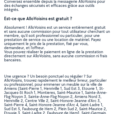
Conversez ensemble depuis la messagerie AlloVoisins pour
des échanges sécurisés et efficaces grâce aux outils
intégrés.
Est-ce que AlloVoisins est gratuit ?
Absolument ! AlloVoisins est un service entièrement gratuit
et sans aucune commission pour tout utilisateur cherchant un
membre, qu’il soit professionnel ou particulier, pour une
prestation de service ou une location de matériel. Payez
uniquement le prix de la prestation, fixé par vous,
demandeur, et l’offreur.
Vous pouvez réaliser le paiement en ligne de la prestation
directement sur AlloVoisins, sans aucune commission ni frais
bancaires.
Une urgence ? Un besoin ponctuel ou régulier ? Sur
AlloVoisins, trouvez rapidement le meilleur livreur, particulier
ou professionnel, pour emmener un meuble sur la ville de
Amiens (Saint-Pierre 1, Henriville 1, Sud Est 3, Etouvie 1, St-
Jacques-St Roch 1, Montieres, Saint-Maurice 1, Sainte-Anne-
Fbg Noyon 3, Sainte-Anne-Fbg Noyon 2, Amiens Nord 3,
Henriville 2, Centre Ville 2, Saint-Honore-Jeanne d'Arc 3,
Saint-Pierre 4, Saint-Honore-Jeanne d'Arc 4, Saint-Ladre 1,
Sud Est 5, Faubourg de Hem 2, Plein Sud 2, Saint-Maurice 2,
Etouvie 3, Saint-Ladre 2, Faubourg de Hem1, Saint-Germain,