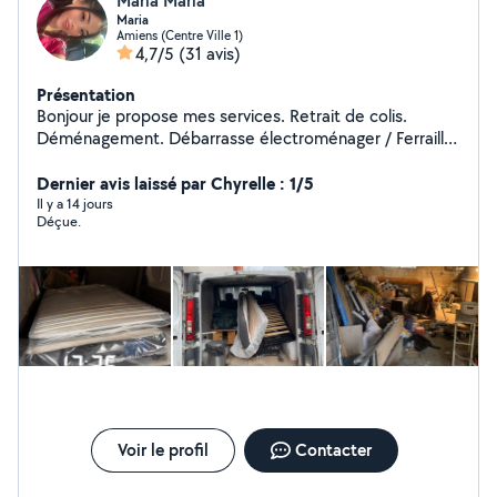
Maria Maria
Maria
Amiens (Centre Ville 1)
4,7/5
(31 avis)
Présentation
Bonjour je propose mes services. Retrait de colis.
Déménagement. Débarrasse électroménager / Ferraille.
Déchets/ gravats. Vide grenier/ maison/ cave Transport
de scooter/ vélo/ quad. Besoins d'aller faire les cours
Dernier avis laissé par Chyrelle : 1/5
Toujours Accompagné.
Il y a 14 jours
Déçue.
Voir le profil
Contacter