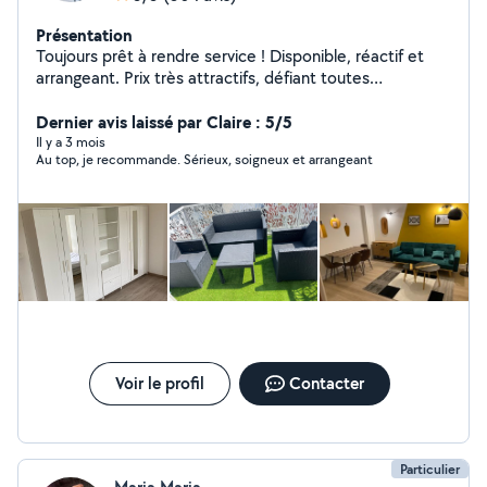
Présentation
Toujours prêt à rendre service ! Disponible, réactif et
arrangeant. Prix très attractifs, défiant toutes
concurrences Passionné par le montage de meuble en
kit, IKEA but Confo Leroy Merlin etc Dispo aussi pour
Dernier avis laissé par Claire : 5/5
peinture bricolage débarras aide au déménagement
Il y a 3 mois
Au top, je recommande. Sérieux, soigneux et arrangeant
etc. N hésitez pas je me tiens à votre disposition
Voir le profil
Contacter
Particulier