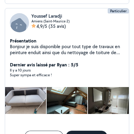
Particulier
Youssef Laradji
Amiens (Saint-Maurice 2)
4,9/5
(35 avis)
Présentation
Bonjour je suis disponible pour tout type de travaux en
peinture enduit ainsi que du nettoyage de toiture de
façade ainsi que tout ce qui est canapé tapis
cordialement
Dernier avis laissé par Ryan : 5/5
Il y a 10 jours
Super sympa et efficace !