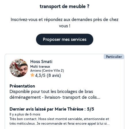
transport de meuble ?
Inscrivez-vous et répondez aux demandes près de chez
vous !
Proposer mes services
Particulier
Hoss Smati
Multi travaux
Amiens (Centre Ville 2)
4,3/5
(8 avis)
Présentation
Disponible pour tout les bricolages de bras
déménagement - livraison- transport de colis
aménagement- nettoyage - jardinage - peinture.. Avec
des prix raisonnable. N'hésitez pas à me contacter pour
Dernier avis laissé par Marie Thérèse : 5/5
plus d'informations.
Il y a plus de 6 mois
Très bon contact. Hoss s'est montré serviable, attentionnée et
très méticuleux. Je recommande et ferai encore appel à lui si
nécessaire.