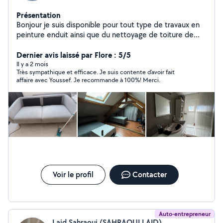
Présentation
Bonjour je suis disponible pour tout type de travaux en
peinture enduit ainsi que du nettoyage de toiture de
façade ainsi que tout ce qui est canapé tapis
cordialement
Dernier avis laissé par Flore : 5/5
Il y a 2 mois
Très sympathique et efficace. Je suis contente d’avoir fait
affaire avec Youssef. Je recommande à 100%! Merci.
Voir le profil
Contacter
Auto-entrepreneur
Laid Sahraoui (SAHRAOUI LAID)