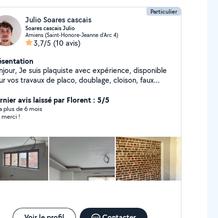
Particulier
Julio Soares cascais
Soares cascais Julio
Amiens (Saint-Honore-Jeanne d'Arc 4)
3,7/5
(10 avis)
ésentation
laquiste avec expérience, disponible
ur vos travaux de placo, doublage, cloison, faux
ond, isolation, bandes et finitions. Travail soigné
lacement possible autour d'Amiens Chantier
nier avis laissé par Florent : 5/5
er ou pro Petit ou gros chantier N'hésitez pas à
y a plus de 6 mois
 merci !
contacter pour un devis gratuit ou plus d'infos.
apide je peux intervenir rapidement selon
s besoins.
Voir le profil
Contacter