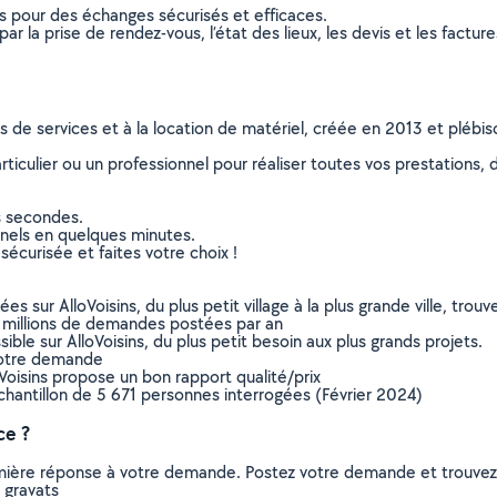
ns pour des échanges sécurisés et efficaces.
r la prise de rendez-vous, l’état des lieux, les devis et les facture
ns de services et à la location de matériel, créée en 2013 et plébi
culier ou un professionnel pour réaliser toutes vos prestations, d
s secondes.
nnels en quelques minutes.
sécurisée et faites votre choix !
sur AlloVoisins, du plus petit village à la plus grande ville, tro
 millions de demandes postées par an
ible sur AlloVoisins, du plus petit besoin aux plus grands projets.
votre demande
oVoisins propose un bon rapport qualité/prix
chantillon de 5 671 personnes interrogées (Février 2024)
ce ?
remière réponse à votre demande. Postez votre demande et trouve
 gravats