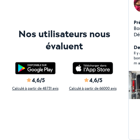
Pr
Bonj
Nos utilisateurs nous
Dé
Ferra
évaluent
Tra
Der
Il 
bon
m accusé
min
son
4,6/5
4,6/5
Calculé à partir de 48731 avis
Calculé à partir de 66000 avis