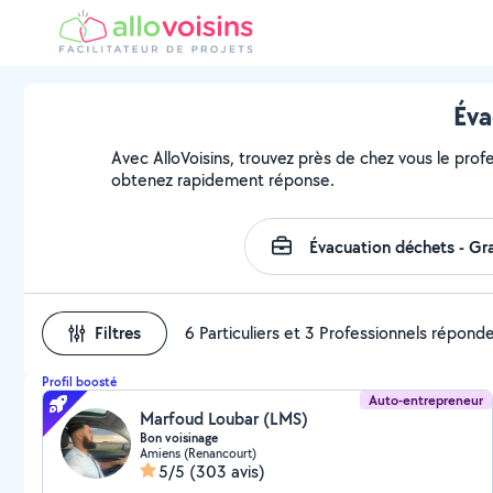
Éva
Avec AlloVoisins, trouvez près de chez vous le profe
obtenez rapidement réponse.
Filtres
6 Particuliers et 3 Professionnels répond
Profil boosté
Auto-entrepreneur
Marfoud Loubar (LMS)
Bon voisinage
Amiens (Renancourt)
5/5
(303 avis)