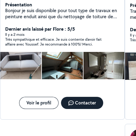
Présentation
Pr
Bonjour je suis disponible pour tout type de travaux en
Transp
peinture enduit ainsi que du nettoyage de toiture de
meubles Espace 
façade ainsi que tout ce qui est canapé tapis
Au
cordialement
Dernier avis laissé par Flore : 5/5
Der
Il y a 2 mois
Il y
Très sympathique et efficace. Je suis contente d’avoir fait
Trè
affaire avec Youssef. Je recommande à 100%! Merci.
Voir le profil
Contacter