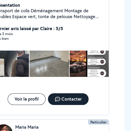
ésentation
ort de colis Déménagement Montage de
vert, tonte de pelouse Nettoyage
to,Canapé,Tapis..
nier avis laissé par Claire : 5/5
 a 3 mois
s bien
Voir le profil
Contacter
Particulier
Maria Maria