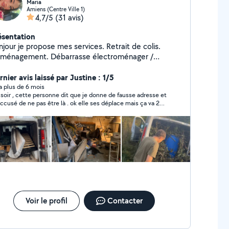
Maria
Amiens (Centre Ville 1)
4,7/5
(31 avis)
ésentation
our je propose mes services. Retrait de colis.
ménagement. Débarrasse électroménager /
ille. Déchets/ gravats. Vide grenier/ maison/ cave
nsport de scooter/ vélo/ quad. Besoins d'aller faire
nier avis laissé par Justine : 1/5
les cours Toujours Accompagné.
y a plus de 6 mois
soir , cette personne dit que je donne de fausse adresse et
 de ne pas être là . ok elle ses déplace mais ça va 2
ute elle n a pas attendue 30 minutes ( rdv 16h 30 elle a
ner chez ma voisine a 16h 35 ) et ensuite elle est parti
Voir le profil
Contacter