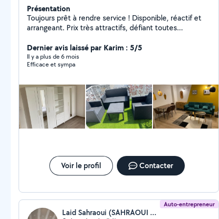
Présentation
Toujours prêt à rendre service ! Disponible, réactif et
arrangeant. Prix très attractifs, défiant toutes
concurrences Passionné par le montage de meuble en
kit, IKEA but Confo Leroy Merlin etc Dispo aussi pour
Dernier avis laissé par Karim : 5/5
peinture bricolage débarras aide au déménagement
Il y a plus de 6 mois
Efficace et sympa
etc. N hésitez pas je me tiens à votre disposition
Voir le profil
Contacter
Auto-entrepreneur
Laid Sahraoui (SAHRAOUI LAID)