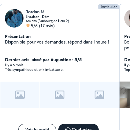
Particulier
Jordan M
Livraison - Dém
Amiens (Faubourg de Hem 2)
5/5
(17 avis)
Présentation
Pr
Disponible pour vos demandes, répond dans l'heure !
Bonjour, Je suis p
po
plaf
Dernier avis laissé par Augustine : 5/5
Dép
Der
particuli
Il y a 6 mois
Il 
Très sympathique et prix imbattable.
Top
me 
Réponse r
vo
Voir le profil
Contacter