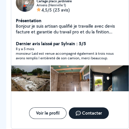
Carlage placo jardinière
Amiens (Henriville 1)
4,5/5
(23 avis)
Présentation
Bonjour je suis artisan qualifié je travaille avec devis
facture et garantie du travail pro et du la finition
n'hésitez pas à me contacter si besoin
Dernier avis laissé par Sylvain : 5/5
Il y a 5 mois
monsieur Laid est venue accompagné également à trois nous
avons remplis l entièreté de son camion, merci beaucoup.
Voir le profil
Contacter