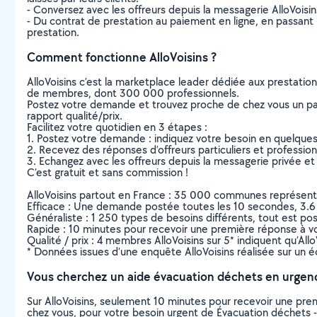
- Conversez avec les offreurs depuis la messagerie AlloVoisi
- Du contrat de prestation au paiement en ligne, en passant pa
prestation.
Comment fonctionne AlloVoisins ?
AlloVoisins c’est la marketplace leader dédiée aux prestatio
de membres, dont 300 000 professionnels.
Postez votre demande et trouvez proche de chez vous un parti
rapport qualité/prix.
Facilitez votre quotidien en 3 étapes :
1. Postez votre demande : indiquez votre besoin en quelque
2. Recevez des réponses d’offreurs particuliers et professio
3. Echangez avec les offreurs depuis la messagerie privée et 
C’est gratuit et sans commission !
AlloVoisins partout en France : 35 000 communes représentées 
Efficace : Une demande postée toutes les 10 secondes, 3.6
Généraliste : 1 250 types de besoins différents, tout est poss
Rapide : 10 minutes pour recevoir une première réponse à 
Qualité / prix : 4 membres AlloVoisins sur 5* indiquent qu’All
* Données issues d’une enquête AlloVoisins réalisée sur un é
Vous cherchez un aide évacuation déchets en urgen
Sur AlloVoisins, seulement 10 minutes pour recevoir une p
chez vous, pour votre besoin urgent de Évacuation déchets -