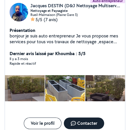
Auto-entrepreneur
Jacques DESTIN (D&J Nettoyage Multiservices)
Nettoyage et Paysagiste
Rueil-Malmaison (Plaine Gare 5)
5/5
(7 avis)
Présentation
bonjour je suis auto entrepreneur Je vous propose mes
services pour tous vos travaux de nettoyage ,espace
vert ,élagage et abbatage d'arbre ,petit maçonnerie
,déménagement etc.. Tel :zero six cinquante huit quatre
Dernier avis laissé par Khoumba : 5/5
vingt onze trente six zéro cinq.
Il y a 3 mois
Rapide et réactif
Voir le profil
Contacter