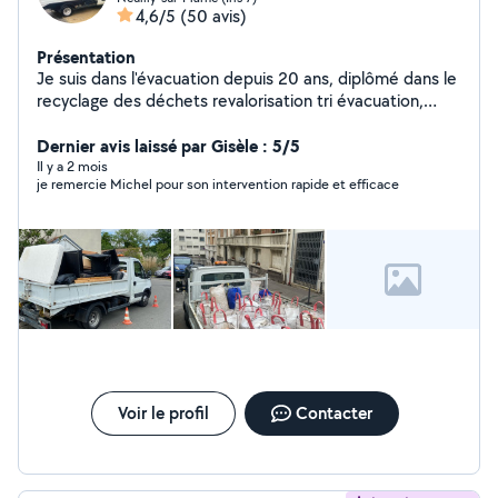
4,6/5
(50 avis)
Présentation
Je suis dans l'évacuation depuis 20 ans, diplômé dans le
recyclage des déchets revalorisation tri évacuation,
encombrant, cave box, débarras, évacuation, chantier,
etc.
Dernier avis laissé par Gisèle : 5/5
Il y a 2 mois
je remercie Michel pour son intervention rapide et efficace
Voir le profil
Contacter