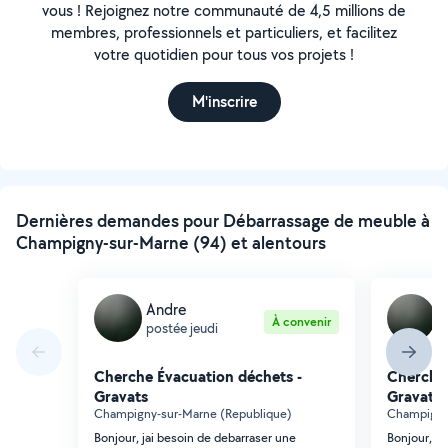
vous ! Rejoignez notre communauté de 4,5 millions de
membres, professionnels et particuliers, et facilitez
votre quotidien pour tous vos projets !
M'inscrire
Dernières demandes pour Débarrassage de meuble à
Champigny-sur-Marne (94) et alentours
Andre
A
À convenir
postée jeudi
p
Cherche Évacuation déchets -
Cherche 
Gravats
Gravats
Champigny-sur-Marne (Republique)
Champigny
Bonjour, jai besoin de debarraser une
Bonjour, ja