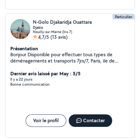
Particulier
N-Golo Djakaridja Ouattara
Djakis
Neuilly-sur-Marne (Iris 7)
4,7/5
(13 avis)
Présentation
Bonjour Disponible pour effectuer tous types de
déménagements et transports 7jrs/7, Paris, iIe de
France..., Transport, déménagement et livraison des
meubles, cartons, effets personnels, Électroménagers
Dernier avis laissé par May : 5/5
Déménagement des appartements, studios, maisons et
Il y a 22 jours
Bonne communication
débarras des caves pour les encombrants Aide au
déménagement
Voir le profil
Contacter