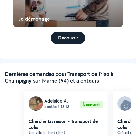
Je déménage
Découvrir
Dernières demandes pour Transport de frigo à
Champigny-sur-Marne (94) et alentours
Adelaide A.
F
À convenir
postée à 13:13
p
Cherche Livraison - Transport de
Cherche 
colis
colis
Joinville-le-Pont (Peri)
Créteil (B