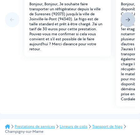
Bonjour, Bonjour, Je souhaite faire
Bonjour, J
transporter un réfrigérateur depuis la ville
disponible 
de Suresnes (92073) jusqu'à la ville de
Créteil à V
Joinville-le-Pont (94340). Le frigo est de
juillet à pa
taille standard et prêt à être chargé. J'ai un
journée. L
tarif de 30 euros pour cette prestation.
1er étage, 
Pouvez-vous me confirmer si cela vous
notamment 
convient et s'il est possible de le faire
plusieurs c
aujourd'hui ? Merci d'avance pour votre
d'autres af
retour.
J'aurais be
transport 
également 
charge les
récupérer l
le matelas,
pour moi. 
disponibilit
déménagemen
prise en c
Cordialeme
Prestations de services
Livreurs de colis
Transport de frigo
Champigny-sur-Marne