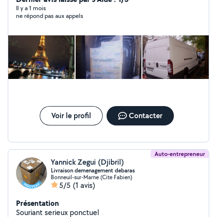
Il y a 1 mois
ne répond pas aux appels
Voir le profil
Contacter
Auto-entrepreneur
Yannick Zegui (Djibril)
Livraison demenagement debaras
Bonneuil-sur-Marne (Cite Fabien)
5/5
(1 avis)
Présentation
Souriant serieux ponctuel