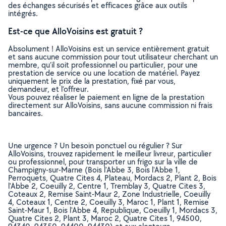
des échanges sécurisés et efficaces grâce aux outils
intégrés.
Est-ce que AlloVoisins est gratuit ?
Absolument ! AlloVoisins est un service entièrement gratuit
et sans aucune commission pour tout utilisateur cherchant un
membre, qu’il soit professionnel ou particulier, pour une
prestation de service ou une location de matériel. Payez
uniquement le prix de la prestation, fixé par vous,
demandeur, et l’offreur.
Vous pouvez réaliser le paiement en ligne de la prestation
directement sur AlloVoisins, sans aucune commission ni frais
bancaires.
Une urgence ? Un besoin ponctuel ou régulier ? Sur
AlloVoisins, trouvez rapidement le meilleur livreur, particulier
ou professionnel, pour transporter un frigo sur la ville de
Champigny-sur-Marne (Bois l'Abbe 3, Bois l'Abbe 1,
Perroquets, Quatre Cites 4, Plateau, Mordacs 2, Plant 2, Bois
l'Abbe 2, Coeuilly 2, Centre 1, Tremblay 3, Quatre Cites 3,
Coteaux 2, Remise Saint-Maur 2, Zone Industrielle, Coeuilly
4, Coteaux 1, Centre 2, Coeuilly 3, Maroc 1, Plant 1, Remise
Saint-Maur 1, Bois l'Abbe 4, Republique, Coeuilly 1, Mordacs 3,
Quatre Cites 2, Plant 3, Maroc 2, Quatre Cites 1, 94500,