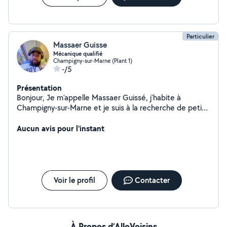
Particulier
Massaer Guisse
Mécanique qualifié
Champigny-sur-Marne (Plant 1)
-/5
Présentation
Bonjour, Je m'appelle Massaer Guissé, j'habite à
Champigny-sur-Marne et je suis à la recherche de petits
boulots dans le quartier. Je suis motivé, ponctuel et
sérieux, avec une bonne expérience dans la logistique,
Aucun avis pour l'instant
l'accueil et le service (réception d'hôtel, manutention,
gestion de stock). Je peux vous aider pour : Travaux de
manutention ou livraison Accueil et service en boutique
ou restaurant Petits travaux de nettoyage ou rangement
Courses ou aide au déménagement Je suis disponible
Voir le profil
Contacter
immédiatement et je m'adapte facilement aux horaires.
À Propos d’AlloVoisins