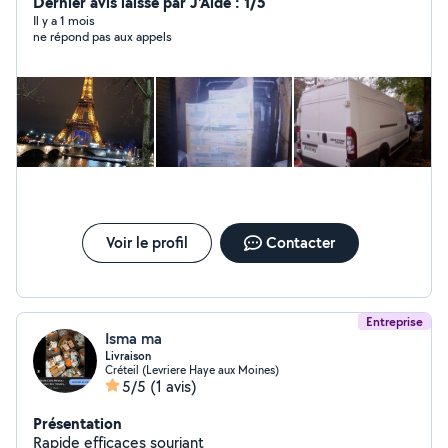
Dernier avis laissé par J'Aide : 1/5
Il y a 1 mois
ne répond pas aux appels
Voir le profil
Contacter
Entreprise
Isma ma
Livraison
Créteil (Levriere Haye aux Moines)
5/5
(1 avis)
Présentation
Rapide efficaces souriant