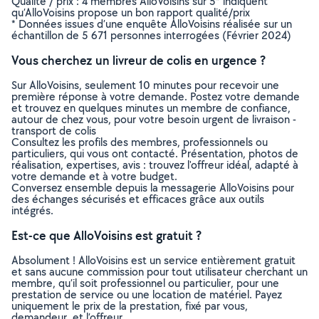
Qualité / prix : 4 membres AlloVoisins sur 5* indiquent
qu’AlloVoisins propose un bon rapport qualité/prix
* Données issues d’une enquête AlloVoisins réalisée sur un
échantillon de 5 671 personnes interrogées (Février 2024)
Vous cherchez un livreur de colis en urgence ?
Sur AlloVoisins, seulement 10 minutes pour recevoir une
première réponse à votre demande. Postez votre demande
et trouvez en quelques minutes un membre de confiance,
autour de chez vous, pour votre besoin urgent de livraison -
transport de colis
Consultez les profils des membres, professionnels ou
particuliers, qui vous ont contacté. Présentation, photos de
réalisation, expertises, avis : trouvez l'offreur idéal, adapté à
votre demande et à votre budget.
Conversez ensemble depuis la messagerie AlloVoisins pour
des échanges sécurisés et efficaces grâce aux outils
intégrés.
Est-ce que AlloVoisins est gratuit ?
Absolument ! AlloVoisins est un service entièrement gratuit
et sans aucune commission pour tout utilisateur cherchant un
membre, qu’il soit professionnel ou particulier, pour une
prestation de service ou une location de matériel. Payez
uniquement le prix de la prestation, fixé par vous,
demandeur, et l’offreur.