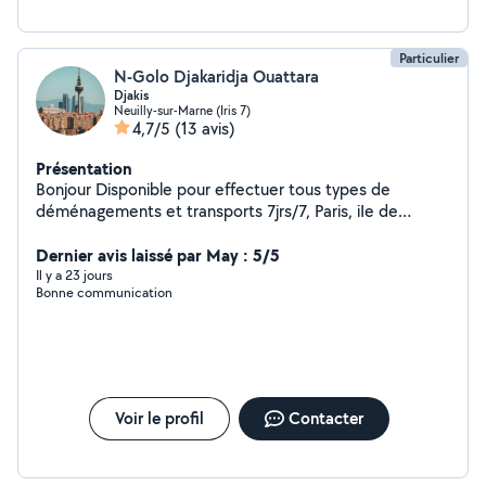
Particulier
N-Golo Djakaridja Ouattara
Djakis
Neuilly-sur-Marne (Iris 7)
4,7/5
(13 avis)
Présentation
Bonjour Disponible pour effectuer tous types de
déménagements et transports 7jrs/7, Paris, iIe de
France..., Transport, déménagement et livraison des
meubles, cartons, effets personnels, Électroménagers
Dernier avis laissé par May : 5/5
Déménagement des appartements, studios, maisons et
Il y a 23 jours
Bonne communication
débarras des caves pour les encombrants Aide au
déménagement
Voir le profil
Contacter