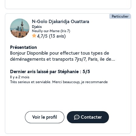
Particulier
N-Golo Djakaridja Ouattara
Djakis
Neuilly-sur-Marne (Iris 7)
4,7/5
(13 avis)
Présentation
Bonjour Disponible pour effectuer tous types de
déménagements et transports 7jrs/7, Paris, iIe de
France..., Transport, déménagement et livraison des
meubles, cartons, effets personnels, Électroménagers
Dernier avis laissé par Stéphanie : 5/5
Déménagement des appartements, studios, maisons et
Il y a 2 mois
Très serieux et serviable. Merci beaucoup, je recommande
débarras des caves pour les encombrants Aide au
déménagement
Voir le profil
Contacter