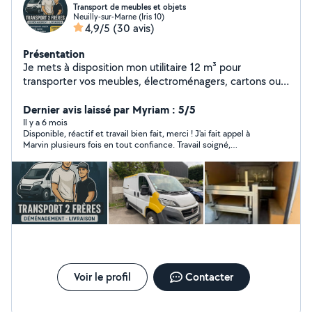
Transport de meubles et objets
Neuilly-sur-Marne (Iris 10)
4,9/5
(30 avis)
Présentation
Je mets à disposition mon utilitaire 12 m³ pour
transporter vos meubles, électroménagers, cartons ou
autres objets volumineux en ÎledeFrance.
Disponible 7j/7, je peux vous aider au chargement et
Dernier avis laissé par Myriam : 5/5
déchargement si besoin. Service rapide, soigné et tarifs
Il y a 6 mois
Disponible, réactif et travail bien fait, merci ! J'ai fait appel à
abordables.
Marvin plusieurs fois en tout confiance. Travail soigné,
personne sérieuse et disponible. Il est ponctuel et j'ai totale
confiance. Il est aidant, s'adapte et a la volonté du travail bien
fait. J'ai fait appel à lui pour transport d'amoire, canapé et
démontage & transport de cuisine. Il est rapide et efficace.
Voir le profil
Contacter