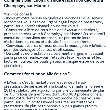
Comment bien choisir un aide évacuation déchets à
Champigny-sur-Marne ?
Voici nos conseils :
- Indiquez votre besoin en quelques secondes : quel service
recherchez-vous ? Est-ce urgent ? Quel type de prestataire,
particulier ou professionnel, souhaitez-vous ?
- Consultez la liste de tous les aides évacuation déchets,
proches de chez vous à Champigny-sur-Marne ! Sur leur profil,
consultez les services proposés, les photos de leurs
réalisations, les notes et avis laissés par leurs clients.
- Conversez avec les offreurs depuis la messagerie AlloVoisins
pour des échanges sécurisés et efficaces.
- Du contrat de prestation au paiement en ligne, en passant
par la prise de rendez-vous, l’état des lieux, les devis et les
factures : utilisez nos outils gratuits à chaque étape de votre
prestation.
Comment fonctionne AlloVoisins ?
AlloVoisins c’est la marketplace leader dédiée aux
prestations de services et à la location de matériel, créée en
2013 et plébiscitée aujourd’hui par une communauté de plus
de 4,5 millions de membres, dont 300 000 professionnels.
Postez votre demande et trouvez proche de chez vous un
particulier ou un professionnel pour réaliser toutes vos
prestations, du plus petit besoin aux plus grands projets,
pour un bon rapport qualité/prix.