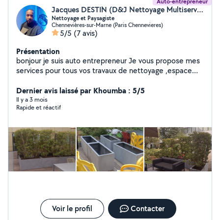
Auto-entrepreneur
Jacques DESTIN (D&J Nettoyage Multiservices)
Nettoyage et Paysagiste
Chennevières-sur-Marne (Paris Chennevieres)
5/5
(7 avis)
Présentation
bonjour je suis auto entrepreneur Je vous propose mes
services pour tous vos travaux de nettoyage ,espace
vert ,élagage et abbatage d'arbre ,petit maçonnerie
,déménagement etc.. Tel :zero six cinquante huit quatre
Dernier avis laissé par Khoumba : 5/5
vingt onze trente six zéro cinq.
Il y a 3 mois
Rapide et réactif
Voir le profil
Contacter