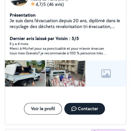
4,7/5
(46 avis)
Présentation
Je suis dans l'évacuation depuis 20 ans, diplômé dans le
recyclage des déchets revalorisation tri évacuation,
encombrant, cave box, débarras, évacuation, chantier,
etc.
Dernier avis laissé par Voisin : 5/5
Il y a 4 mois
Merci à Michel pour sa ponctualité et pour m’avoir évacuer
tous mes Gravats!! je recommande à 100 % personne très
sérieuse
Voir le profil
Contacter