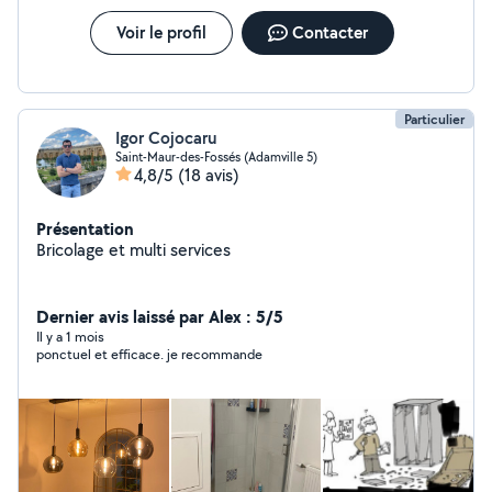
trente, cinquante-trois, vingt-quatre Expliquez-nous
votre besoin et recevez rapidement un devis
Voir le profil
Contacter
personnalisé. Nous sommes là pour vous aider.
Particulier
Igor Cojocaru
Saint-Maur-des-Fossés (Adamville 5)
4,8/5
(18 avis)
Présentation
Bricolage et multi services
Dernier avis laissé par Alex : 5/5
Il y a 1 mois
ponctuel et efficace. je recommande