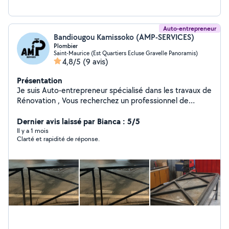
Auto-entrepreneur
Bandiougou Kamissoko (AMP-SERVICES)
Plombier
Saint-Maurice (Est Quartiers Ecluse Gravelle Panoramis)
4,8/5
(9 avis)
Présentation
Je suis Auto-entrepreneur spécialisé dans les travaux de
Rénovation , Vous recherchez un professionnel de
confiance pour vos travaux intérieurs ? AMP-SERVICES
entreprise basée à Saint-Maurice, met à votre
Dernier avis laissé par Bianca : 5/5
disposition son savoir-faire et son sérieux pour réaliser
Il y a 1 mois
Clarté et rapidité de réponse.
tous vos projets avec qualité et efficacité. Nos services
: Plomberie & Dépannage Soudure sur tous types de
matériaux Démolition Serrurerie (ouverture de portes
bloquées) Et bien plus encore... Pourquoi nous choisir ?
Un travail soigné Une équipe réactive et expérimentée
L'argent n'est pas notre priorité,nos priorités sont
satisfaction des clients attention, je ne crache pas sur
l'argent, Des devis clairs Une intervention rapide
Contactez-nous dès maintenant zéro six, soixante-sept,