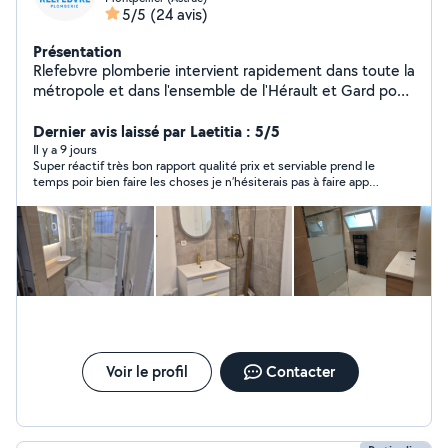
5/5
(24 avis)
Présentation
Rlefebvre plomberie intervient rapidement dans toute la
métropole et dans l'ensemble de l'Hérault et Gard pour
: installation et rénovation salle de bain , recherche et
réparation de fuites , débouchage canalisation ,
Dernier avis laissé par Laetitia : 5/5
détartrage et remplacement chauffe eau ,
Il y a 9 jours
Super réactif très bon rapport qualité prix et serviable prend le
remplacement robinetterie , remplacement mécanisme
temps poir bien faire les choses je n’hésiterais pas à faire appel
et flotteur wc... Rlefebvre plomberie garantie un travail
à lui pour d’autres interventions merci encore .
soigné avec plus de 18 ans d expériences
Voir le profil
Contacter