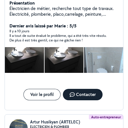
Présentation
Électricien de métier, recherche tout type de travaux.
Électricité, plomberie, placo,carrelage, peinture,
parquets, agencement, etc. Très bon bricoleur,
personne motivée, soignée et méticuleuse. J effectue
Dernier avis laissé par Marie : 5/5
les travaux comme si c'était pour moi.
Il y a 10 jours
Il a tout de suite évalué le problème, qui a été très vite résolu.
De plus il est très gentil, ce qui ne gâche rien !
Voir le profil
Contacter
Auto-entrepreneur
Artur Husikyan (ARTELEC)
ÉLECTRICIEN & PLOMBIER