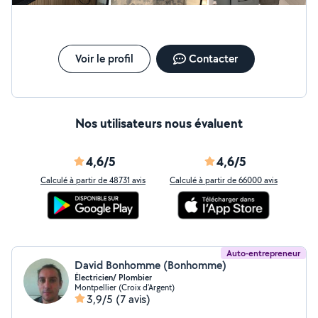
Domotique -Piscines -Débouchage de canalisations -
Petits travaux divers et variés... À tarifs très avantageux.
Et je fais profiter aux autres voisins de mes tarifs
préférentiels sur le matériel, ce qui est un gros avantage
pour vous. Mon plus gros secteur est sous traitant en
Voir le profil
Contacter
maintenance multitechnique de gros sites sur
Montpellier et alentours pour le numéro 3 français en
maintenance énergétique.
Nos utilisateurs nous évaluent
4,6/5
4,6/5
Calculé à partir de 48731 avis
Calculé à partir de 66000 avis
Auto-entrepreneur
David Bonhomme (Bonhomme)
Électricien/ Plombier
Montpellier (Croix d'Argent)
3,9/5
(7 avis)