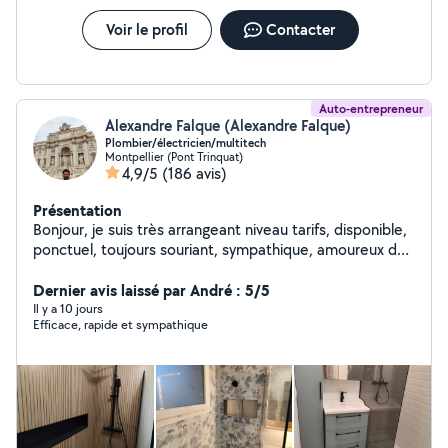
Voir le profil
Contacter
Auto-entrepreneur
Alexandre Falque (Alexandre Falque)
Plombier/électricien/multitech
Montpellier (Pont Trinquat)
4,9/5
(186 avis)
Présentation
Bonjour, je suis très arrangeant niveau tarifs, disponible,
ponctuel, toujours souriant, sympathique, amoureux du
travail bien fait, soigné, très exigeant avec moi même et
très équipé niveau matériel. -Electricité (mise aux
Dernier avis laissé par André : 5/5
normes ou amélioration d'installations, travaux neufs/ de
Il y a 10 jours
Efficace, rapide et sympathique
rénovation, dépannage, changement de tableaux,
chauffage électrique...) -Plomberie (dépannage, pose
et réparation de chauffe eau électrique, travaux neufs/
de rénovation, recherche et réparation de fuites,
changement de WC, chasse d'eau, mitigeurs...) -
Rénovation appartement/maison -Démolition -