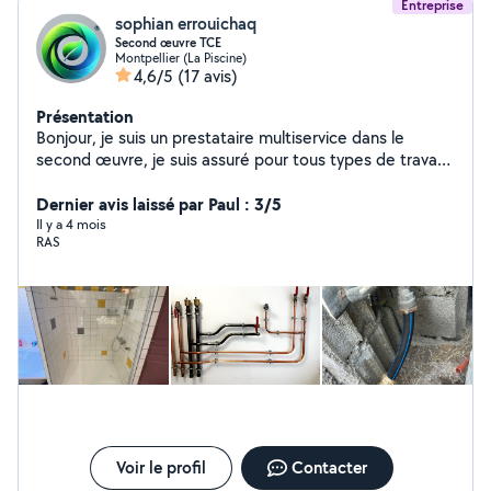
Entreprise
sophian errouichaq
Second œuvre TCE
Montpellier (La Piscine)
4,6/5
(17 avis)
Présentation
Bonjour, je suis un prestataire multiservice dans le
second œuvre, je suis assuré pour tous types de travaux
en rénovation ainsi que la serrurerie, vitrerie et
maintenance des équipements domestiques. Mes prix
Dernier avis laissé par Paul : 3/5
sont corrects et transparents.
Il y a 4 mois
RAS
Voir le profil
Contacter