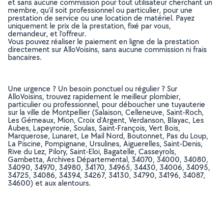
et sans aucune commission pour tout utilisateur cherchant un
membre, qu’il soit professionnel ou particulier, pour une
prestation de service ou une location de matériel. Payez
uniquement le prix de la prestation, fixé par vous,
demandeur, et l’offreur.
Vous pouvez réaliser le paiement en ligne de la prestation
directement sur AlloVoisins, sans aucune commission ni frais
bancaires.
Une urgence ? Un besoin ponctuel ou régulier ? Sur
AlloVoisins, trouvez rapidement le meilleur plombier,
particulier ou professionnel, pour déboucher une tuyauterie
sur la ville de Montpellier (Salaison, Celleneuve, Saint-Roch,
Les Gémeaux, Mion, Croix d'Argent, Verdanson, Blayac, Les
Aubes, Lapeyronie, Soulas, Saint-François, Vert Bois,
Marquerose, Lunaret, Le Mail Nord, Boutonnet, Pas du Loup,
La Piscine, Pompignane, Ursulines, Aiguerelles, Saint-Denis,
Rive du Lez, Pilory, Saint-Eloi, Bagatelle, Casseyrols,
Gambetta, Archives Départemental, 34070, 34000, 34080,
34090, 34970, 34980, 34170, 34965, 34430, 34006, 34095,
34725, 34086, 34394, 34267, 34130, 34790, 34196, 34087,
34600) et aux alentours.