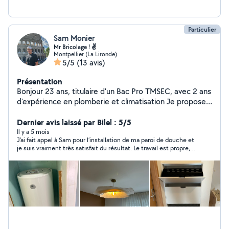
Particulier
Sam Monier
Mr Bricolage ! ✌️
Montpellier (La Lironde)
5/5
(13 avis)
Présentation
Bonjour 23 ans, titulaire d'un Bac Pro TMSEC, avec 2 ans
d'expérience en plomberie et climatisation Je propose :
plomberie , installation de climatisation (mono-split) ,
bricolage , ménage et manutention/déménagement
Dernier avis laissé par Bilel : 5/5
Sérieux, ponctuel et très motivé pour trouver des
Il y a 5 mois
J’ai fait appel à Sam pour l’installation de ma paroi de douche et
missions Disponible rapidement, semaine et week-end
je suis vraiment très satisfait du résultat. Le travail est propre,
Cordialement MR BRICOLAGE !
précis et très soigné. Sam est ponctuel, professionnel et très
sympathique. Il prend le temps de bien faire les choses et de
s’assurer que tout est parfaitement installé. Je recommande
vivement ses services à toute personne qui cherche quelqu’un
de sérieux et efficace. Merci encore Sam pour ce super travail !