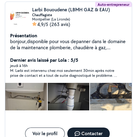
Auto-entrepreneur
Larbi Bououdene (LBMH GAZ & EAU)
Chauffagiste
Montpellier (La Lironde)
4,9/5
(263 avis)
Présentation
bonjour,disponible pour vous depanner dans le domaine
de la maintenance plomberie, chaudière à gaz,
réparation de chauffe eau. debouchage WC ,cuisine,
sdb . Réparation fuite d'eau. Remplacement mécanisme
Dernier avis laissé par Lola : 5/5
wc.
jeudi à 16h
M. Larbi est intervenu chez moi seulement 30min après notre
prise de contact et a tout de suite diagnostiqué le problème. Il
a pris le soin d’aller chercher la pièce défectueuse chez le
fournisseur au cours de son intervention, et a solutionné très
rapidement la fuite d’eau, tout en m’expliquant et me
conseillant pour l’entretien. Je recommande pour la qualité de
la prestation, la réactivité et le prix.
Voir le profil
Contacter