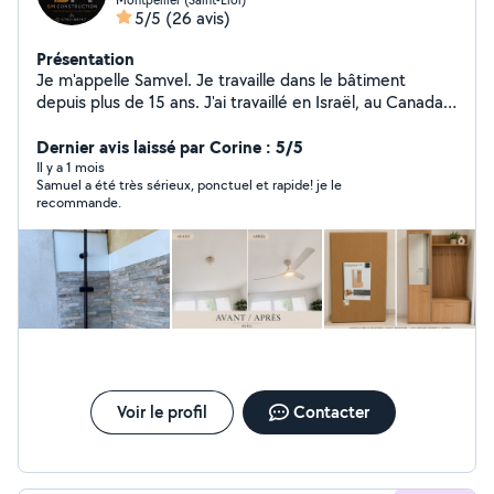
5/5
(26 avis)
Présentation
Je m'appelle Samvel. Je travaille dans le bâtiment
depuis plus de 15 ans. J'ai travaillé en Israël, au Canada
et maintenant en France. J'effectue tous types de
travaux de construction à l'intérieur de la maison. Je
Dernier avis laissé par Corine : 5/5
répare tous types de sols : stratifié, carrelage, linoléum,
Il y a 1 mois
Samuel a été très sérieux, ponctuel et rapide! je le
peinture, plâtrerie, plomberie, cloisons sèches,
recommande.
charpentes métalliques, installation de meubles et
installation de salles de bains. Je garantis la qualité de
mon travail. À bientôt.
Voir le profil
Contacter