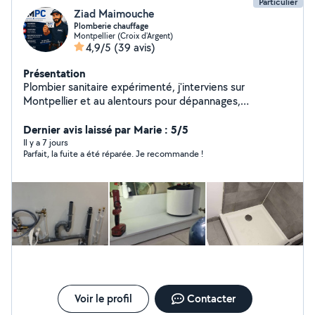
Particulier
Ziad Maimouche
Plomberie chauffage
Montpellier (Croix d'Argent)
4,9/5
(39 avis)
Présentation
Plombier sanitaire expérimenté, j'interviens sur
Montpellier et au alentours pour dépannages,
recherches de fuite et tous travaux de plomberie. Je
réalise également des salles de bain complètes avec
Dernier avis laissé par Marie : 5/5
carrelage. Travail sérieux et soigné. Disponible et réactif,
Il y a 7 jours
Parfait, la fuite a été réparée. Je recommande !
je m'adapte à vos besoins. N'hésitez pas à me
contacter pour toute demande ou urgence.
Voir le profil
Contacter