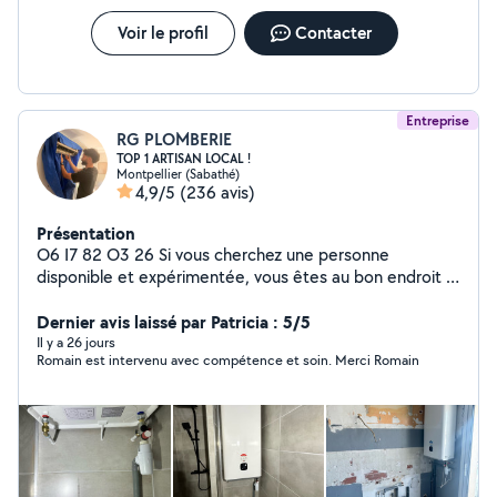
Voir le profil
Contacter
Entreprise
RG PLOMBERIE
TOP 1 ARTISAN LOCAL !
Montpellier (Sabathé)
4,9/5
(236 avis)
Présentation
O6 I7 82 O3 26 Si vous cherchez une personne
disponible et expérimentée, vous êtes au bon endroit !
Je suis Romain, j'ai effectué un BTS en 2016 dans le
domaine des énergies renouvelables, et je suis sur le
Dernier avis laissé par Patricia : 5/5
terrain en tant que plombier, chauffagiste et climaticien
Il y a 26 jours
Romain est intervenu avec compétence et soin. Merci Romain
depuis 10 ans. +30.000 personnes me suivent sur
LinkedIn. Envoyez moi un message pour faire appel à
mes services ! O6 I7 82 O3 26