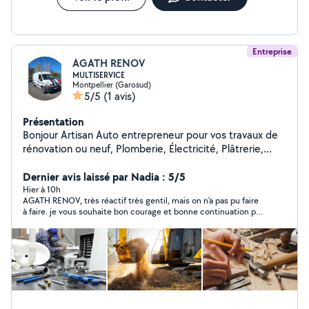
Entreprise
AGATH RENOV
MULTISERVICE
Montpellier (Garosud)
5/5
(1 avis)
Présentation
Bonjour Artisan Auto entrepreneur pour vos travaux de
rénovation ou neuf, Plomberie, Électricité, Plâtrerie,
Peinture, Carrelage, Béton ciré, Menuiseries. Nettoyage
prestation Appartement et Maison Debarras Mise en
Dernier avis laissé par Nadia : 5/5
déchetterie de vos déchets encombrants Location avec
Hier à 10h
AGATH RENOV, très réactif très gentil, mais on n'a pas pu faire
chauffeur de camion Remorquage Depannage
à faire. je vous souhaite bon courage et bonne continuation par
automobile, moto, quad. Location Muni pelle avec
la suite!
technicien pour vos terrassement. Intervention 24/7 Ma
zone d Intervention sur le département de l Herault. A
très bientôt.