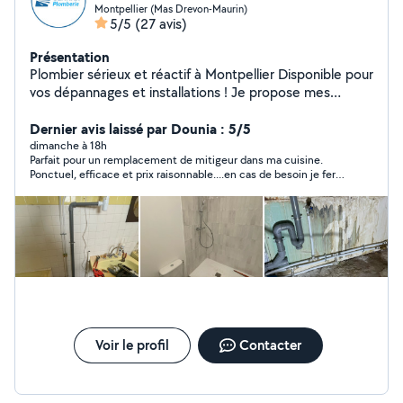
Montpellier (Mas Drevon-Maurin)
5/5
(27 avis)
Présentation
Plombier sérieux et réactif à Montpellier Disponible pour
vos dépannages et installations ! Je propose mes
services de plomberie sur Montpellier pour tous types
de petits travaux et dépannages à prix raisonnables :
Dernier avis laissé par Dounia : 5/5
Recherche et réparation de fuites Remplacement de
dimanche à 18h
Parfait pour un remplacement de mitigeur dans ma cuisine.
WC, robinetterie, chasse d'eau Débouchage de
Ponctuel, efficace et prix raisonnable....en cas de besoin je ferai
canalisations ️ Petites installations sanitaires Intervention
appel à Amir sans aucune hésitation
rapide Travail soigné Disponible en semaine et le week-
end N'hésitez pas à me contacter pour toute demande
ou devis. Réponse rapide garantie !
Voir le profil
Contacter