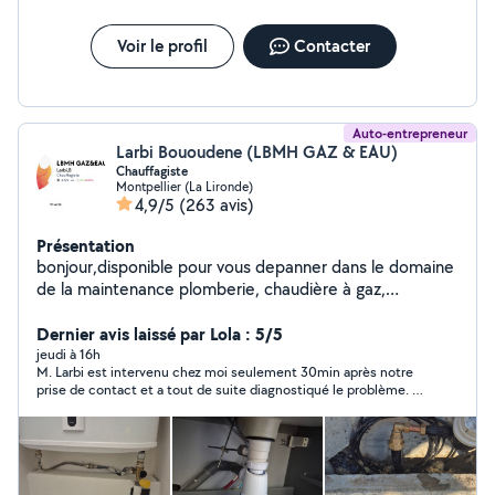
Voir le profil
Contacter
Auto-entrepreneur
Larbi Bououdene (LBMH GAZ & EAU)
Chauffagiste
Montpellier (La Lironde)
4,9/5
(263 avis)
Présentation
bonjour,disponible pour vous depanner dans le domaine
de la maintenance plomberie, chaudière à gaz,
réparation de chauffe eau. debouchage WC ,cuisine,
sdb . Réparation fuite d'eau. Remplacement mécanisme
Dernier avis laissé par Lola : 5/5
wc.
jeudi à 16h
M. Larbi est intervenu chez moi seulement 30min après notre
prise de contact et a tout de suite diagnostiqué le problème. Il
a pris le soin d’aller chercher la pièce défectueuse chez le
fournisseur au cours de son intervention, et a solutionné très
rapidement la fuite d’eau, tout en m’expliquant et me
conseillant pour l’entretien. Je recommande pour la qualité de
la prestation, la réactivité et le prix.