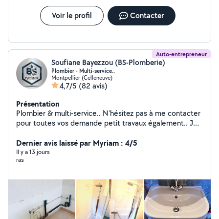
reussir et apres ... Walou .... lui il me prend 20e et moi j'ai
toujours la même problème. Mon annonce était vraiment claire
Voir le profil
Contacter
et je ne ferai jamais de nouveau appel à ce monsieur. J’ai dû lui
donner 20 € simplement pour qu’il s’en aille. Comme on dit en
anglais : a real piss take....
Auto-entrepreneur
Soufiane Bayezzou (BS-Plomberie)
Plombier - Multi-service..
Montpellier (Celleneuve)
4,7/5
(82 avis)
Présentation
Plombier & multi-service.. N'hésitez pas à me contacter
pour toutes vos demande petit travaux également.. Je
serai ravi de vous servir.. Cordialement.
Dernier avis laissé par Myriam : 4/5
Il y a 13 jours
ras