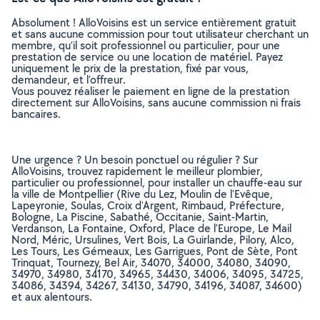
Absolument ! AlloVoisins est un service entièrement gratuit
et sans aucune commission pour tout utilisateur cherchant un
membre, qu’il soit professionnel ou particulier, pour une
prestation de service ou une location de matériel. Payez
uniquement le prix de la prestation, fixé par vous,
demandeur, et l’offreur.
Vous pouvez réaliser le paiement en ligne de la prestation
directement sur AlloVoisins, sans aucune commission ni frais
bancaires.
Une urgence ? Un besoin ponctuel ou régulier ? Sur
AlloVoisins, trouvez rapidement le meilleur plombier,
particulier ou professionnel, pour installer un chauffe-eau sur
la ville de Montpellier (Rive du Lez, Moulin de l'Evêque,
Lapeyronie, Soulas, Croix d'Argent, Rimbaud, Préfecture,
Bologne, La Piscine, Sabathé, Occitanie, Saint-Martin,
Verdanson, La Fontaine, Oxford, Place de l'Europe, Le Mail
Nord, Méric, Ursulines, Vert Bois, La Guirlande, Pilory, Alco,
Les Tours, Les Gémeaux, Les Garrigues, Pont de Sète, Pont
Trinquat, Tournezy, Bel Air, 34070, 34000, 34080, 34090,
34970, 34980, 34170, 34965, 34430, 34006, 34095, 34725,
34086, 34394, 34267, 34130, 34790, 34196, 34087, 34600)
et aux alentours.