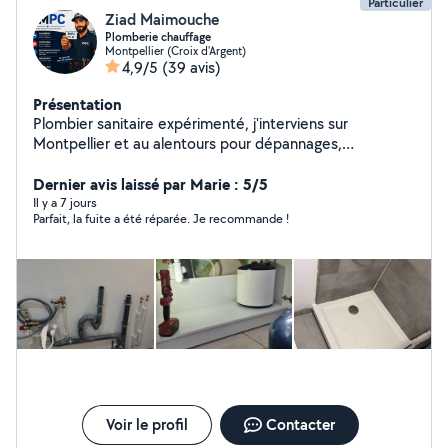
Particulier
Ziad Maimouche
Plomberie chauffage
Montpellier (Croix d'Argent)
4,9/5
(39 avis)
Présentation
Plombier sanitaire expérimenté, j'interviens sur
Montpellier et au alentours pour dépannages,
recherches de fuite et tous travaux de plomberie. Je
réalise également des salles de bain complètes avec
Dernier avis laissé par Marie : 5/5
carrelage. Travail sérieux et soigné. Disponible et réactif,
Il y a 7 jours
Parfait, la fuite a été réparée. Je recommande !
je m'adapte à vos besoins. N'hésitez pas à me
contacter pour toute demande ou urgence.
Voir le profil
Contacter