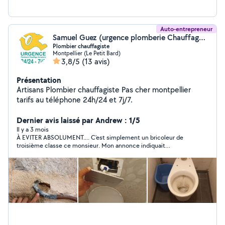
Auto-entrepreneur
Samuel Guez (urgence plomberie Chauffage Montpellier)
Plombier chauffagiste
Montpellier (Le Petit Bard)
3,8/5
(13 avis)
Présentation
Artisans Plombier chauffagiste Pas cher montpellier
tarifs au téléphone 24h/24 et 7j/7.
Dernier avis laissé par Andrew : 1/5
Il y a 3 mois
À EVITER ABSOLUMENT.... C’est simplement un bricoleur de
troisième classe ce monsieur. Mon annonce indiquait
clairement ce qui ne fonctionnait pas pour le débouchage, et
lui il est quand même arrivé avec QUE des outils que je lui avais
pourtant dit avoir déjà essayés. Lui, il insistait en me disant qu’il
savait mieux faire car c'était un "pro".. Bien sûr, il n’a pas réussi à
résoudre le problème, mais il m’a quand même réclamé 20 € de
déplacement. Il a bien essayé pendant une heure, mais c’était
évident dès le début qu’il ne réussirait pas:... aucun résultat. Il
as fait perd mon temps pour rien et 20e pour Zéro résultat.
Cest facile a postuler pour un boulot en disant que on va