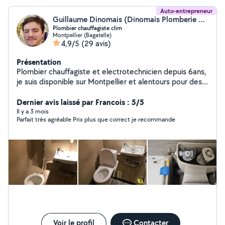
Auto-entrepreneur
Guillaume Dinomais (Dinomais Plomberie Chauffage)
Plombier chauffagiste clim
Montpellier (Bagatelle)
4,9/5
(29 avis)
Présentation
Plombier chauffagiste et electrotechnicien depuis 6ans,
je suis disponible sur Montpellier et alentours pour des
dépannage d'urgence, débouchage, fuite, réparation
chasse d'eau, remplacement cumulus. Pose et
Dernier avis laissé par Francois : 5/5
diagnostic/réparation climatisation Intervention pour
Il y a 3 mois
Parfait très agréable Prix plus que correct je recommande
tout problèmes lié à l'assainissement, débouchage,
réparation, remplacement pompe de relevage fosse
septique. Installation solaire hydraulique Remplacement
et entretien pompe de forage, piscine et groupe de
surpression. Vous pouvez me contacter directement,
disponible les week-end et en fin de journée !
O648731043 N'hésitez pas à me contacter.
Voir le profil
Contacter