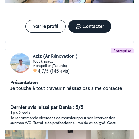
Voir le profil
Contacter
Entreprise
Aziz (Ar Rénovation )
Tout travaux
Montpellier (Tastavin)
4,7/5
(145 avis)
Présentation
Je touche à tout travaux n'hésitez pas à me contacte
Dernier avis laissé par Dania : 5/5
Il y a 2 mois
Je recommande vivement ce monsieur pour son intervention
sur mes WC. Travail très professionnel, rapide et soigné. C’est
une personne très compétente, sérieuse et ponctuelle. Il a su
résoudre le problème efficacement tout en laissant l’endroit
propre après son passage. Je suis très satisfaite de son travail