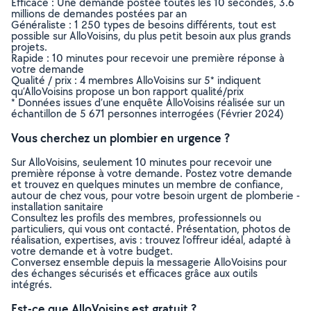
Efficace : Une demande postée toutes les 10 secondes, 3.6
millions de demandes postées par an
Généraliste : 1 250 types de besoins différents, tout est
possible sur AlloVoisins, du plus petit besoin aux plus grands
projets.
Rapide : 10 minutes pour recevoir une première réponse à
votre demande
Qualité / prix : 4 membres AlloVoisins sur 5* indiquent
qu’AlloVoisins propose un bon rapport qualité/prix
* Données issues d’une enquête AlloVoisins réalisée sur un
échantillon de 5 671 personnes interrogées (Février 2024)
Vous cherchez un plombier en urgence ?
Sur AlloVoisins, seulement 10 minutes pour recevoir une
première réponse à votre demande. Postez votre demande
et trouvez en quelques minutes un membre de confiance,
autour de chez vous, pour votre besoin urgent de plomberie -
installation sanitaire
Consultez les profils des membres, professionnels ou
particuliers, qui vous ont contacté. Présentation, photos de
réalisation, expertises, avis : trouvez l'offreur idéal, adapté à
votre demande et à votre budget.
Conversez ensemble depuis la messagerie AlloVoisins pour
des échanges sécurisés et efficaces grâce aux outils
intégrés.
Est-ce que AlloVoisins est gratuit ?