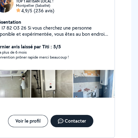
TOP 1 ARTISAN LOCAL !
Montpellier (Sabathé)
4,9/5
(236 avis)
ésentation
 O3 26 Si vous cherchez une personne
sponible et expérimentée, vous êtes au bon endroit !
suis Romain, j'ai effectué un BTS en 2016 dans le
maine des énergies renouvelables, et je suis sur le
nier avis laissé par Titi : 5/5
rain en tant que plombier, chauffagiste et
y a plus de 6 mois
ervention prôner rapide merci beaucoup !
ticien depuis 10 ans. +30.000 personnes me
 sur LinkedIn. Envoyez moi un message pour
faire appel à mes services ! O6 I7 82 O3 26
Voir le profil
Contacter