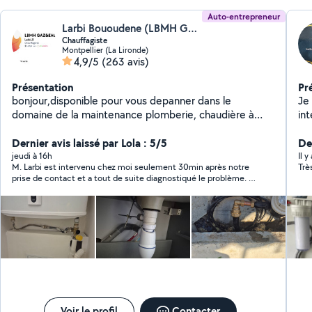
Auto-entrepreneur
Larbi Bououdene (LBMH GAZ & EAU)
Chauffagiste
Montpellier (La Lironde)
4,9/5
(263 avis)
Présentation
Pr
bonjour,disponible pour vous depanner dans le
Je 
domaine de la maintenance plomberie, chaudière à
int
gaz, réparation de chauffe eau. debouchage WC
Dé
,cuisine, sdb . Réparation fuite d'eau. Remplacement
Dernier avis laissé par Lola : 5/5
nor
De
mécanisme wc.
et 
jeudi à 16h
Il y
M. Larbi est intervenu chez moi seulement 30min après notre
Trè
dan
prise de contact et a tout de suite diagnostiqué le problème. Il
ins
a pris le soin d’aller chercher la pièce défectueuse chez le
dé
fournisseur au cours de son intervention, et a solutionné très
ancien
rapidement la fuite d’eau, tout en m’expliquant et me
conseillant pour l’entretien. Je recommande pour la qualité de
in
la prestation, la réactivité et le prix.
de
re
l'
Tra
Voir le profil
Contacter