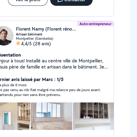
Auto-entrepreneur
Florent Namy (Florent rénovation)
Artisan bâtiment
Montpellier (Gambetta)
4,4/5
(28 avis)
ésentation
jour à tous! Installé au centre ville de Montpellier,
suis père de famille et artisan dans le bâtiment. Je
opose mes services additionnés à mes chantiers. ( 4
 d'expérience dans le domaine) En plus de ma
nier avis laissé par Marc : 1/5
nctualité et de mes nombreuses compétences, ma
y a plus de 6 mois
st pas venu au rdv fixé malgré ma relance peu de jours avant.
mme dit de moi que je suis fort sympathique!
i attendu pour rien sans être prévenu.
hésitez pas à me contacter, je serais ravie de vous
tuer des travaux d'entretien,
aménagement et de dépannage sur une installation
ectrique monophasée. Habilitation électrique
mberie : Effectuer des travaux d'entretien,
aménagement et de dépannage sur une installation
pe intérieur du bâtiment : Effectuer