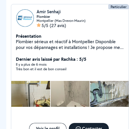
en maintenance énergétique.
Particulier
Amir Senhaji
Plombier
Montpellier (Mas Drevon-Maurin)
5/5
(27 avis)
Présentation
Plombier sérieux et réactif à Montpellier Disponible
pour vos dépannages et installations ! Je propose mes
services de plomberie sur Montpellier pour tous types
de petits travaux et dépannages à prix raisonnables :
Dernier avis laissé par Rachka : 5/5
Recherche et réparation de fuites Remplacement de
Il y a plus de 6 mois
Très bon et il est de bon conseil
WC, robinetterie, chasse d'eau Débouchage de
canalisations ️ Petites installations sanitaires
Intervention rapide Travail soigné Disponible en
semaine et le week-end N'hésitez pas à me contacter
pour toute demande ou devis. Réponse rapide garantie
!
Voir le profil
Contacter