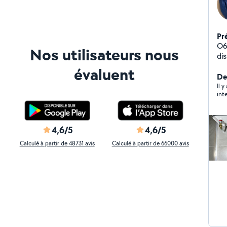
Pr
O6 I7 82
Nos utilisateurs nous
di
Je 
évaluent
do
Der
ter
Il 
int
clima
suivent
4,6/5
4,6/5
Calculé à partir de 48731 avis
Calculé à partir de 66000 avis