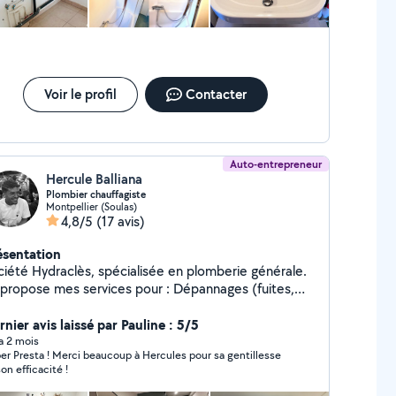
Voir le profil
Contacter
Auto-entrepreneur
Hercule Balliana
Plombier chauffagiste
Montpellier (Soulas)
4,8/5
(17 avis)
ésentation
ciété Hydraclès, spécialisée en plomberie générale.
ropose mes services pour : Dépannages (fuites,
ffe-eau) Installations sanitaires Rénovation de
ain Entretien et détartrage Pose de chauffe-
nier avis laissé par Pauline : 5/5
 filtres anti-calcaire Travail soigné, rapide et
 a 2 mois
er Presta ! Merci beaucoup à Hercules pour sa gentillesse
ofessionnel. Disponible en urgence ou sur rendez-
son efficacité !
us. N'hésitez pas à me contacter pour un devis
gratuit ou un conseil ! À bientôt, Hercule Hydraclès