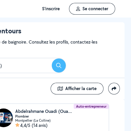
S'inscrire
Se connecter
entours
de baignoire. Consultez les profils, contactez-les
Rechercher
Afficher la carte
Auto-entrepreneur
Abdelrahmane Ouadi (Ouadi Plomberie)
Plombier
Montpellier (La Colline)
4,4/5
(14 avis)