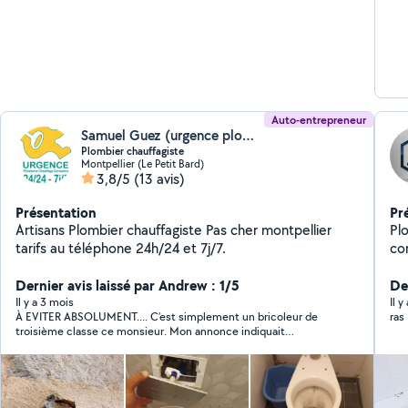
de
in
tap
meu
Flo
Auto-entrepreneur
Samuel Guez (urgence plomberie Chauffage Montpellier)
Plombier chauffagiste
Montpellier (Le Petit Bard)
3,8/5
(13 avis)
Présentation
Pr
Artisans Plombier chauffagiste Pas cher montpellier
Plomb
tarifs au téléphone 24h/24 et 7j/7.
co
Dernier avis laissé par Andrew : 1/5
De
Il y a 3 mois
Il y
À EVITER ABSOLUMENT.... C’est simplement un bricoleur de
ras
troisième classe ce monsieur. Mon annonce indiquait
clairement ce qui ne fonctionnait pas pour le débouchage, et
lui il est quand même arrivé avec QUE des outils que je lui avais
pourtant dit avoir déjà essayés. Lui, il insistait en me disant qu’il
savait mieux faire car c'était un "pro".. Bien sûr, il n’a pas réussi à
résoudre le problème, mais il m’a quand même réclamé 20 € de