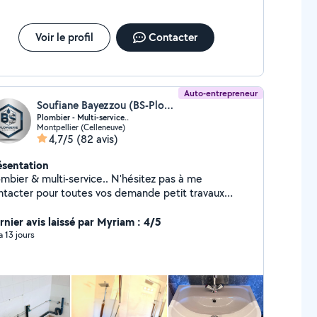
s travaux de pose et d'entretien sur l'enveloppe
térieur du bâtiment (revêtements de sols, peinture,
isserie, plaque de plâtre, enduit) Montage de
Voir le profil
Contacter
bles, pose éclairage et petits travaux ... A bientôt!
rent.
Auto-entrepreneur
Soufiane Bayezzou (BS-Plomberie)
Plombier - Multi-service..
Montpellier (Celleneuve)
4,7/5
(82 avis)
ésentation
ier & multi-service.. N'hésitez pas à me
ntacter pour toutes vos demande petit travaux
également.. Je serai ravi de vous servir.. Cordialement.
rnier avis laissé par Myriam : 4/5
 a 13 jours