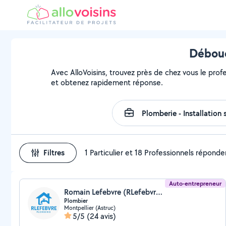
Débouc
Avec AlloVoisins, trouvez près de chez vous le prof
et obtenez rapidement réponse.
Filtres
1 Particulier et 18 Professionnels réponde
Auto-entrepreneur
Romain Lefebvre (RLefebvre plomberie)
Plombier
Montpellier (Astruc)
5/5
(24 avis)