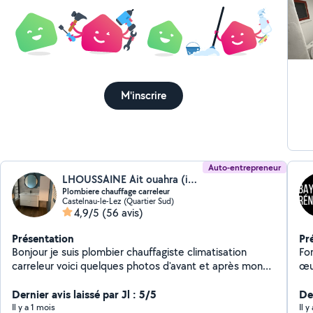
M'inscrire
Auto-entrepreneur
LHOUSSAINE Ait ouahra (immo-service plomberie)
Plombiere chauffage carreleur
Castelnau-le-Lez (Quartier Sud)
4,9/5
(56 avis)
Présentation
Pr
Bonjour je suis plombier chauffagiste climatisation
Fo
carreleur voici quelques photos d'avant et après mon
œu
passage pour vous donner un petit aperçu de ce que je
vos
peux réaliser chez vous je peux intervenir chez vous et
Dernier avis laissé par Jl : 5/5
pl
De
réaliser les changements que vous souhaitez que ça
d'h
Il y a 1 mois
Il 