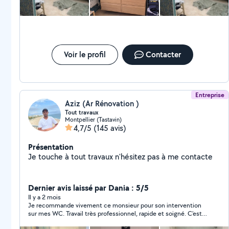
Voir le profil
Contacter
Entreprise
Aziz (Ar Rénovation )
Tout travaux
Montpellier (Tastavin)
4,7/5
(145 avis)
Présentation
Je touche à tout travaux n'hésitez pas à me contacte
Dernier avis laissé par Dania : 5/5
Il y a 2 mois
Je recommande vivement ce monsieur pour son intervention
sur mes WC. Travail très professionnel, rapide et soigné. C’est
une personne très compétente, sérieuse et ponctuelle. Il a su