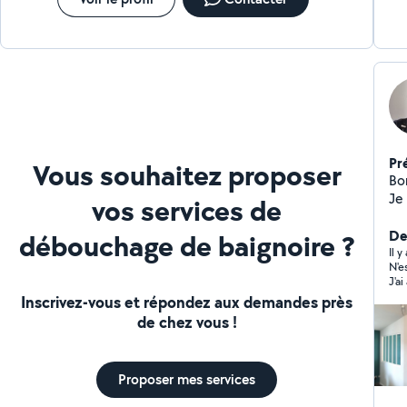
Pr
Vous souhaitez proposer
Bon
Je 
vos services de
pr
ans
Der
débouchage de baignoire ?
po
Il 
N'e
fe
J'a
N'
Inscrivez-vous et répondez aux demandes près
aider. Électricité : Effec
de chez vous !
d'
él
Plo
Proposer mes services
d'
sanitaire Envelop