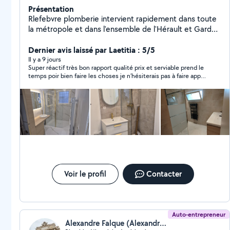
Présentation
Rlefebvre plomberie intervient rapidement dans toute
la métropole et dans l'ensemble de l'Hérault et Gard
pour : installation et rénovation salle de bain ,
recherche et réparation de fuites , débouchage
Dernier avis laissé par Laetitia : 5/5
canalisation , détartrage et remplacement chauffe eau
Il y a 9 jours
Super réactif très bon rapport qualité prix et serviable prend le
, remplacement robinetterie , remplacement
temps poir bien faire les choses je n’hésiterais pas à faire appel
mécanisme et flotteur wc... Rlefebvre plomberie
à lui pour d’autres interventions merci encore .
garantie un travail soigné avec plus de 18 ans d
expériences
Voir le profil
Contacter
Auto-entrepreneur
Alexandre Falque (Alexandre Falque)