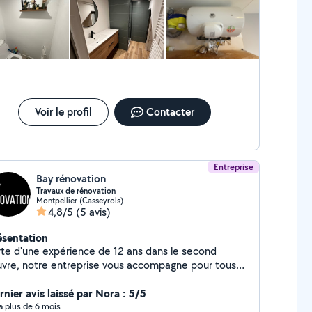
Voir le profil
Contacter
Entreprise
Bay rénovation
Travaux de rénovation
Montpellier (Casseyrols)
4,8/5
(5 avis)
ésentation
rte d'une expérience de 12 ans dans le second
vre, notre entreprise vous accompagne pour tous
 projets de carrelage et faïence, peinture,
omberie et électricité. Nous mettons un point
rnier avis laissé par Nora : 5/5
onneur à réaliser des travaux soignés, dans le
y a plus de 6 mois