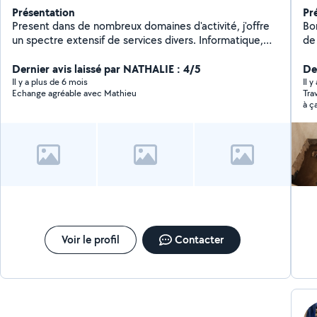
Présentation
Pr
Present dans de nombreux domaines d'activité, j'offre
Bonjours a
un spectre extensif de services divers. Informatique,
de l
photographie, travaux manuels. J'aime le bon boulot et
cu
les personnes pour qui j'opère
Dernier avis laissé par NATHALIE : 4/5
Der
Il y a plus de 6 mois
Il y
Echange agréable avec Mathieu
Tra
à ç
Voir le profil
Contacter