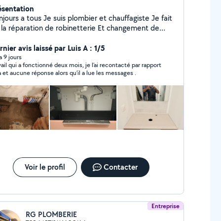
ésentation
 tous Je suis plombier et chauffagiste Je fait
a réparation de robinetterie Et changement de
mulus et autre
nier avis laissé par Luis A : 1/5
 a 9 jours
vail qui a fonctionné deux mois, je l’ai recontacté par rapport
a et aucune réponse alors qu’il a lue les messages .
Voir le profil
Contacter
Entreprise
RG PLOMBERIE