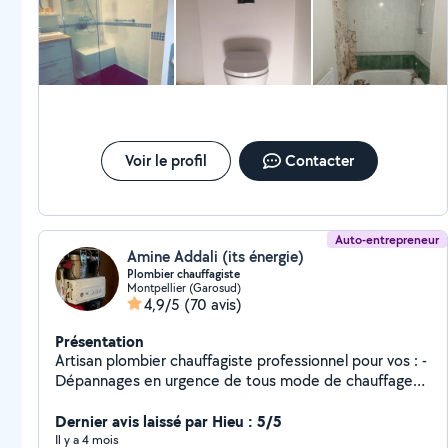
résoudre le problème efficacement tout en laissant l’endroit
propre après son passage. Je suis très satisfaite de son travail
et je n’hésiterai pas à refaire appel à lui si besoin. Merci encore
pour votre sérieux et votre professionnalisme !
Voir le profil
Contacter
Auto-entrepreneur
Amine Addali (its énergie)
Plombier chauffagiste
Montpellier (Garosud)
4,9/5
(70 avis)
Présentation
Artisan plombier chauffagiste professionnel pour vos : -
Dépannages en urgence de tous mode de chauffage
(chaudière, cumulus, ballon eau chaude) - Entretien et
remplacement à neuf chaudière (chaudière gaz,
Dernier avis laissé par Hieu : 5/5
chaudière , climatisation réversible ) Installation toutes
Il y a 4 mois