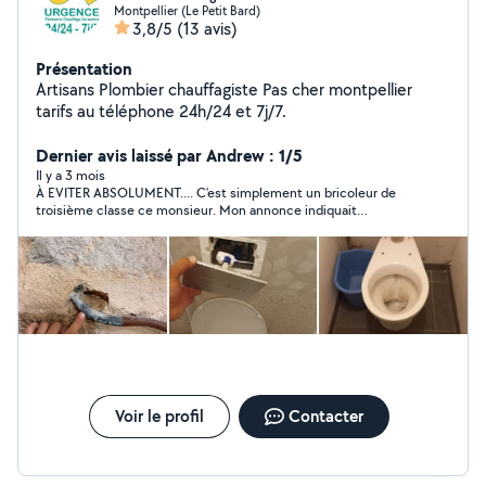
Montpellier (Le Petit Bard)
3,8/5
(13 avis)
Présentation
Artisans Plombier chauffagiste Pas cher montpellier
tarifs au téléphone 24h/24 et 7j/7.
Dernier avis laissé par Andrew : 1/5
Il y a 3 mois
À EVITER ABSOLUMENT.... C’est simplement un bricoleur de
troisième classe ce monsieur. Mon annonce indiquait
clairement ce qui ne fonctionnait pas pour le débouchage, et
lui il est quand même arrivé avec QUE des outils que je lui avais
pourtant dit avoir déjà essayés. Lui, il insistait en me disant qu’il
savait mieux faire car c'était un "pro".. Bien sûr, il n’a pas réussi à
résoudre le problème, mais il m’a quand même réclamé 20 € de
déplacement. Il a bien essayé pendant une heure, mais c’était
évident dès le début qu’il ne réussirait pas:... aucun résultat. Il
as fait perd mon temps pour rien et 20e pour Zéro résultat.
Cest facile a postuler pour un boulot en disant que on va
reussir et apres ... Walou .... lui il me prend 20e et moi j'ai
toujours la même problème. Mon annonce était vraiment claire
Voir le profil
Contacter
et je ne ferai jamais de nouveau appel à ce monsieur. J’ai dû lui
donner 20 € simplement pour qu’il s’en aille. Comme on dit en
anglais : a real piss take....