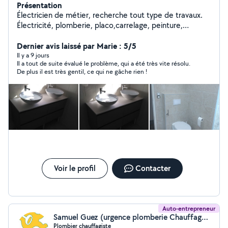
Présentation
Électricien de métier, recherche tout type de travaux.
Électricité, plomberie, placo,carrelage, peinture,
parquets, agencement, etc. Très bon bricoleur,
personne motivée, soignée et méticuleuse. J effectue
Dernier avis laissé par Marie : 5/5
les travaux comme si c'était pour moi.
Il y a 9 jours
Il a tout de suite évalué le problème, qui a été très vite résolu.
De plus il est très gentil, ce qui ne gâche rien !
Voir le profil
Contacter
Auto-entrepreneur
Samuel Guez (urgence plomberie Chauffage Montpellier)
Plombier chauffagiste