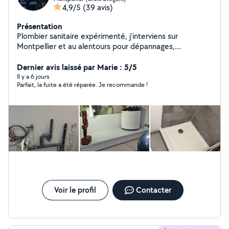
4,9/5
(39 avis)
Présentation
Plombier sanitaire expérimenté, j'interviens sur
Montpellier et au alentours pour dépannages,
recherches de fuite et tous travaux de plomberie. Je
réalise également des salles de bain complètes avec
Dernier avis laissé par Marie : 5/5
carrelage. Travail sérieux et soigné. Disponible et réactif,
Il y a 6 jours
Parfait, la fuite a été réparée. Je recommande !
je m'adapte à vos besoins. N'hésitez pas à me
contacter pour toute demande ou urgence.
Voir le profil
Contacter