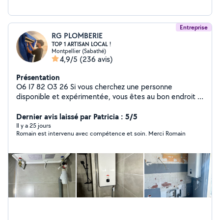
Entreprise
RG PLOMBERIE
TOP 1 ARTISAN LOCAL !
Montpellier (Sabathé)
4,9/5
(236 avis)
Présentation
O6 I7 82 O3 26 Si vous cherchez une personne
disponible et expérimentée, vous êtes au bon endroit !
Je suis Romain, j'ai effectué un BTS en 2016 dans le
domaine des énergies renouvelables, et je suis sur le
Dernier avis laissé par Patricia : 5/5
terrain en tant que plombier, chauffagiste et climaticien
Il y a 25 jours
Romain est intervenu avec compétence et soin. Merci Romain
depuis 10 ans. +30.000 personnes me suivent sur
LinkedIn. Envoyez moi un message pour faire appel à
mes services ! O6 I7 82 O3 26