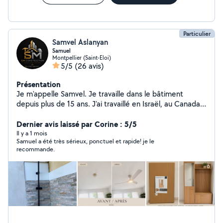
Particulier
Samvel Aslanyan
Samuel
Montpellier (Saint-Eloi)
5/5
(26 avis)
Présentation
Je m'appelle Samvel. Je travaille dans le bâtiment
depuis plus de 15 ans. J'ai travaillé en Israël, au Canada
et maintenant en France. J'effectue tous types de
travaux de construction à l'intérieur de la maison. Je
Dernier avis laissé par Corine : 5/5
répare tous types de sols : stratifié, carrelage, linoléum,
Il y a 1 mois
Samuel a été très sérieux, ponctuel et rapide! je le
peinture, plâtrerie, plomberie, cloisons sèches,
recommande.
charpentes métalliques, installation de meubles et
installation de salles de bains. Je garantis la qualité de
mon travail. À bientôt.