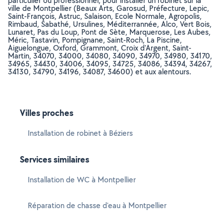
particulier ou professionnel, pour installer un robinet sur la
ville de Montpellier (Beaux Arts, Garosud, Préfecture, Lepic,
Saint-François, Astruc, Salaison, Ecole Normale, Agropolis,
Rimbaud, Sabathé, Ursulines, Méditerrannée, Alco, Vert Bois,
Lunaret, Pas du Loup, Pont de Sète, Marquerose, Les Aubes,
Méric, Tastavin, Pompignane, Saint-Roch, La Piscine,
Aiguelongue, Oxford, Grammont, Croix d'Argent, Saint-
Martin, 34070, 34000, 34080, 34090, 34970, 34980, 34170,
34965, 34430, 34006, 34095, 34725, 34086, 34394, 34267,
34130, 34790, 34196, 34087, 34600) et aux alentours.
Villes proches
Installation de robinet à Béziers
Services similaires
Installation de WC à Montpellier
Réparation de chasse d'eau à Montpellier