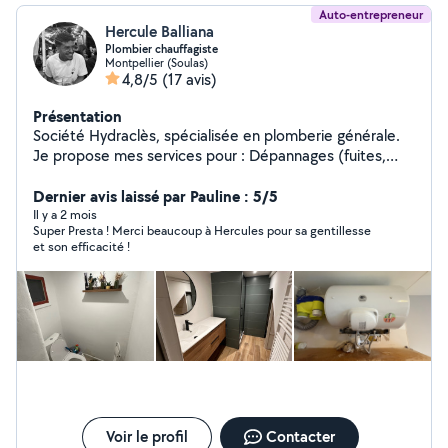
Auto-entrepreneur
Hercule Balliana
Plombier chauffagiste
Montpellier (Soulas)
4,8/5
(17 avis)
Présentation
Société Hydraclès, spécialisée en plomberie générale.
Je propose mes services pour : Dépannages (fuites,
WC, chauffe-eau) Installations sanitaires Rénovation de
salles de bain Entretien et détartrage Pose de chauffe-
Dernier avis laissé par Pauline : 5/5
eau et filtres anti-calcaire Travail soigné, rapide et
Il y a 2 mois
Super Presta ! Merci beaucoup à Hercules pour sa gentillesse
professionnel. Disponible en urgence ou sur rendez-
et son efficacité !
vous. N'hésitez pas à me contacter pour un devis gratuit
ou un conseil ! À bientôt, Hercule Hydraclès
Voir le profil
Contacter