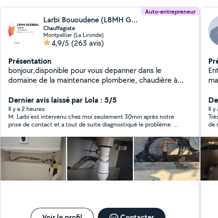
en
Auto-entrepreneur
Larbi Bououdene (LBMH GAZ & EAU)
Chauffagiste
Montpellier (La Lironde)
4,9/5
(263 avis)
Présentation
Pr
bonjour,disponible pour vous depanner dans le
En
domaine de la maintenance plomberie, chaudière à
marq
gaz, réparation de chauffe eau. debouchage WC
ven
,cuisine, sdb . Réparation fuite d'eau. Remplacement
Dernier avis laissé par Lola : 5/5
Der
mécanisme wc.
Il y a 2 heures
Il y
M. Larbi est intervenu chez moi seulement 30min après notre
Trè
prise de contact et a tout de suite diagnostiqué le problème. Il
de 
a pris le soin d’aller chercher la pièce défectueuse chez le
fournisseur au cours de son intervention, et a solutionné très
rapidement la fuite d’eau, tout en m’expliquant et me
conseillant pour l’entretien. Je recommande pour la qualité de
la prestation, la réactivité et le prix.
Voir le profil
Contacter