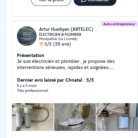
Auto-entrepreneur
Artur Husikyan (ARTELEC)
ÉLECTRICIEN & PLOMBIER
Montpellier (La Lironde)
5/5
(38 avis)
Présentation
Je suis électricien et plombier , je propose des
interventions sérieuses, rapides et soignées.
Dépannage, installation, réparation et mise aux
normes. Travail fiable, respect des règles de sécurité
Dernier avis laissé par Chnatal : 5/5
et satisfaction client avant tout. Fort d'un long parcours
Il y a 3 mois
Très professionnel.
dans le domaine de l'électricité, je maîtrise les
installations, réparations, mises aux normes et
dépannages électriques, aussi bien dans les logements
anciens que récents. Plomberie Je propose des
interventions rapides et soignées pour tous vos travaux
de plomberie. Dépannage, réparation de fuites,
remplacement de robinetterie et sanitaires. Remplacer
l'ancienne salle de bain par une nouvelle et moderne