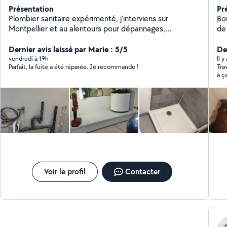
Présentation
Pr
Plombier sanitaire expérimenté, j'interviens sur
Bonjours a
Montpellier et au alentours pour dépannages,
de l
recherches de fuite et tous travaux de plomberie. Je
cu
réalise également des salles de bain complètes avec
Dernier avis laissé par Marie : 5/5
Der
carrelage. Travail sérieux et soigné. Disponible et
vendredi à 19h
Il y
Parfait, la fuite a été réparée. Je recommande !
Tra
réactif, je m'adapte à vos besoins. N'hésitez pas à me
à ç
contacter pour toute demande ou urgence.
Voir le profil
Contacter