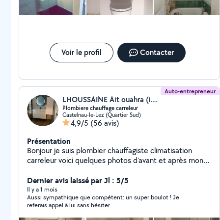
Voir le profil
Contacter
Auto-entrepreneur
LHOUSSAINE Ait ouahra (immo-service plomberie)
Plombiere chauffage carreleur
Castelnau-le-Lez (Quartier Sud)
4,9/5
(56 avis)
Présentation
Bonjour je suis plombier chauffagiste climatisation
carreleur voici quelques photos d'avant et après mon
passage pour vous donner un petit aperçu de ce que je
peux réaliser chez vous je peux intervenir chez vous et
Dernier avis laissé par Jl : 5/5
réaliser les changements que vous souhaitez que ça
Il y a 1 mois
Aussi sympathique que compétent: un super boulot ! Je
soit en plomberie, faïence, carrelage ou même petit
referais appel à lui sans hésiter.
dépannage montage des meubles n'hésitez pas à faire
appel à moi je suis joignable par message je travaille à