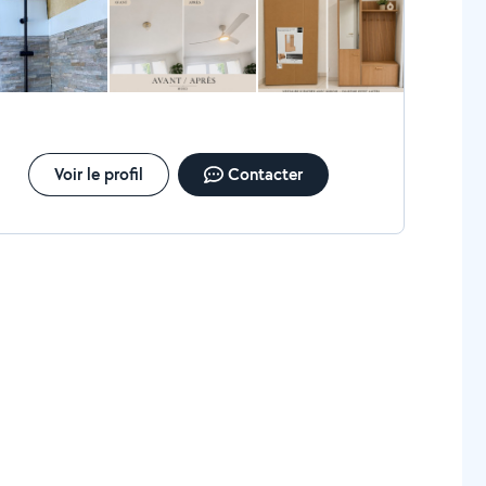
 travail. À bientôt.
Voir le profil
Contacter