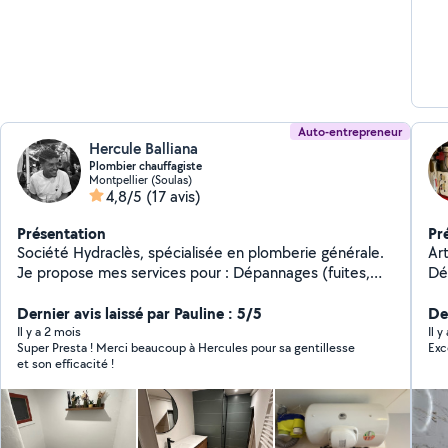
Ces
reussir et a
toujour
et j
don
angl
Auto-entrepreneur
Hercule Balliana
Plombier chauffagiste
Montpellier (Soulas)
4,8/5
(17 avis)
Présentation
Pr
Société Hydraclès, spécialisée en plomberie générale.
Art
Je propose mes services pour : Dépannages (fuites,
Dé
WC, chauffe-eau) Installations sanitaires Rénovation de
(c
salles de bain Entretien et détartrage Pose de chauffe-
Dernier avis laissé par Pauline : 5/5
re
Der
eau et filtres anti-calcaire Travail soigné, rapide et
cha
Il y a 2 mois
Il y
Super Presta ! Merci beaucoup à Hercules pour sa gentillesse
Exc
professionnel. Disponible en urgence ou sur rendez-
marqu
et son efficacité !
vous. N'hésitez pas à me contacter pour un devis
dé
gratuit ou un conseil ! À bientôt, Hercule Hydraclès
can
cu
rob