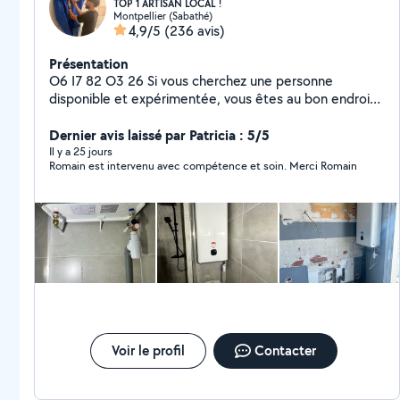
TOP 1 ARTISAN LOCAL !
Montpellier (Sabathé)
4,9/5
(236 avis)
Présentation
O6 I7 82 O3 26 Si vous cherchez une personne
disponible et expérimentée, vous êtes au bon endroit !
Je suis Romain, j'ai effectué un BTS en 2016 dans le
domaine des énergies renouvelables, et je suis sur le
Dernier avis laissé par Patricia : 5/5
terrain en tant que plombier, chauffagiste et
Il y a 25 jours
Romain est intervenu avec compétence et soin. Merci Romain
climaticien depuis 10 ans. +30.000 personnes me
suivent sur LinkedIn. Envoyez moi un message pour
faire appel à mes services ! O6 I7 82 O3 26
Voir le profil
Contacter