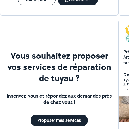
Pr
Vous souhaitez proposer
Ar
tar
vos services de réparation
De
de tuyau ?
Il y
À E
tro
cla
Inscrivez-vous et répondez aux demandes près
lui
de chez vous !
pou
sava
rés
dép
Proposer mes services
évide
as 