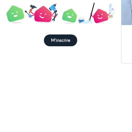
mon
M'inscrire