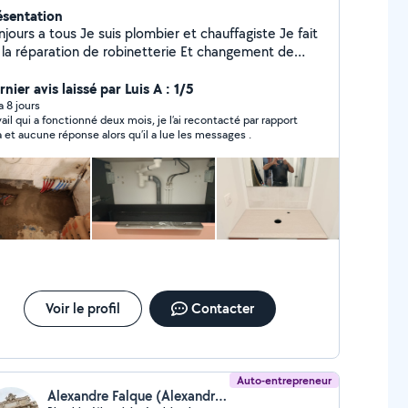
ésentation
 tous Je suis plombier et chauffagiste Je fait
a réparation de robinetterie Et changement de
mulus et autre
nier avis laissé par Luis A : 1/5
 a 8 jours
vail qui a fonctionné deux mois, je l’ai recontacté par rapport
a et aucune réponse alors qu’il a lue les messages .
Voir le profil
Contacter
Auto-entrepreneur
Alexandre Falque (Alexandre Falque)