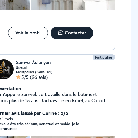
vaux de plomberie (fuite, réparation) - Installation
nitaires complète (SDB, douche, lavabo, WC)
interviens rapidement
Voir le profil
Contacter
Particulier
Samvel Aslanyan
Samuel
Montpellier (Saint-Eloi)
5/5
(26 avis)
ésentation
m'appelle Samvel. Je travaille dans le bâtiment
uis plus de 15 ans. J'ai travaillé en Israël, au Canada
 maintenant en France. J'effectue tous types de
vaux de construction à l'intérieur de la maison. Je
rnier avis laissé par Corine : 5/5
are tous types de sols : stratifié, carrelage, linoléum,
 a 1 mois
uel a été très sérieux, ponctuel et rapide! je le
nture, plâtrerie, plomberie, cloisons sèches,
commande.
arpentes métalliques, installation de meubles et
llation de salles de bains. Je garantis la qualité de