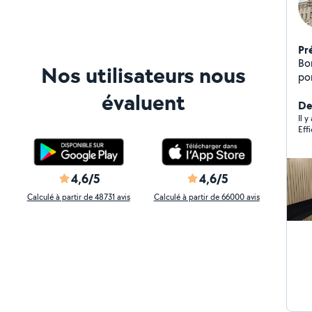
Pr
Bon
Nos utilisateurs nous
po
tra
évaluent
et tr
De
nor
Il y
Eff
de
chauff
et
de
4,6/5
4,6/5
ch
Calculé à partir de 48731 avis
Calculé à partir de 66000 avis
Rén
Domotique -P
Peti
ava
tar
avantag
tr
su