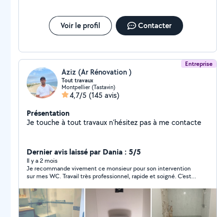
Travail sérieux, fiable et respect des normes.
Voir le profil
Contacter
Entreprise
Aziz (Ar Rénovation )
Tout travaux
Montpellier (Tastavin)
4,7/5
(145 avis)
Présentation
Je touche à tout travaux n'hésitez pas à me contacte
Dernier avis laissé par Dania : 5/5
Il y a 2 mois
Je recommande vivement ce monsieur pour son intervention
sur mes WC. Travail très professionnel, rapide et soigné. C’est
une personne très compétente, sérieuse et ponctuelle. Il a su
résoudre le problème efficacement tout en laissant l’endroit
propre après son passage. Je suis très satisfaite de son travail
et je n’hésiterai pas à refaire appel à lui si besoin. Merci encore
pour votre sérieux et votre professionnalisme !