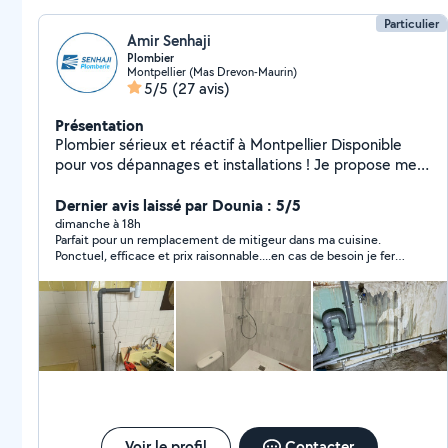
Particulier
Amir Senhaji
Plombier
Montpellier (Mas Drevon-Maurin)
5/5
(27 avis)
Présentation
Plombier sérieux et réactif à Montpellier Disponible
pour vos dépannages et installations ! Je propose mes
services de plomberie sur Montpellier pour tous types
de petits travaux et dépannages à prix raisonnables :
Dernier avis laissé par Dounia : 5/5
Recherche et réparation de fuites Remplacement de
dimanche à 18h
Parfait pour un remplacement de mitigeur dans ma cuisine.
WC, robinetterie, chasse d'eau Débouchage de
Ponctuel, efficace et prix raisonnable....en cas de besoin je ferai
canalisations ️ Petites installations sanitaires
appel à Amir sans aucune hésitation
Intervention rapide Travail soigné Disponible en
semaine et le week-end N'hésitez pas à me contacter
pour toute demande ou devis. Réponse rapide garantie
!
Voir le profil
Contacter