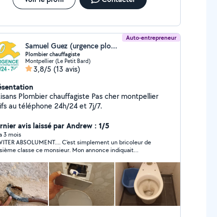
Auto-entrepreneur
Samuel Guez (urgence plomberie Chauffage Montpellier)
Plombier chauffagiste
Montpellier (Le Petit Bard)
3,8/5
(13 avis)
ésentation
tisans Plombier chauffagiste Pas cher montpellier
ifs au téléphone 24h/24 et 7j/7.
rnier avis laissé par Andrew : 1/5
 a 3 mois
VITER ABSOLUMENT.... C’est simplement un bricoleur de
isième classe ce monsieur. Mon annonce indiquait
irement ce qui ne fonctionnait pas pour le débouchage, et
 il est quand même arrivé avec QUE des outils que je lui avais
rtant dit avoir déjà essayés. Lui, il insistait en me disant qu’il
it mieux faire car c'était un "pro".. Bien sûr, il n’a pas réussi à
oudre le problème, mais il m’a quand même réclamé 20 € de
lacement. Il a bien essayé pendant une heure, mais c’était
nt dès le début qu’il ne réussirait pas:... aucun résultat. Il
fait perd mon temps pour rien et 20e pour Zéro résultat.