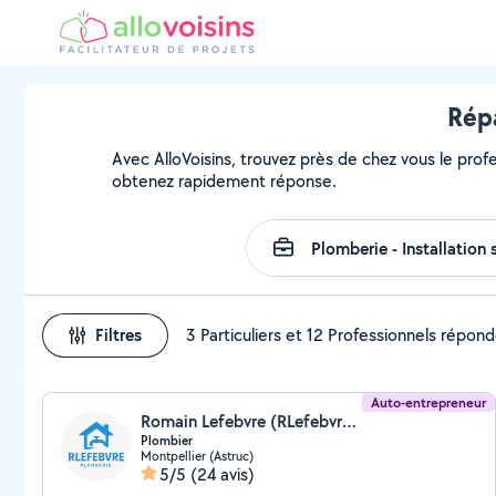
Répa
Avec AlloVoisins, trouvez près de chez vous le profe
obtenez rapidement réponse.
Filtres
3 Particuliers et 12 Professionnels répon
Auto-entrepreneur
Romain Lefebvre (RLefebvre plomberie)
Plombier
Montpellier (Astruc)
5/5
(24 avis)