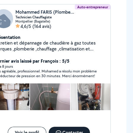
 maintenance énergétique.
Auto-entrepreneur
Mohammed FARIS (Plomberie,chauffage et climatisation)
Technicien Chauffagiste
Montpellier (Bagatelle)
4,6/5
(164 avis)
ésentation
tretien et dépannage de chaudière à gaz toutes
ues ,plomberie ,chauffage ,climatisation et
tilation
nier avis laissé par François : 5/5
 a 8 jours
s agréable, professionnel. Mohamed a résolu mon problème
réducteur de pression en 30 minutes. Merci énormément!
Voir le profil
Contacter