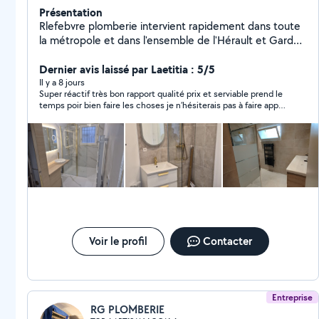
Présentation
Rlefebvre plomberie intervient rapidement dans toute
la métropole et dans l'ensemble de l'Hérault et Gard
pour : installation et rénovation salle de bain ,
recherche et réparation de fuites , débouchage
Dernier avis laissé par Laetitia : 5/5
canalisation , détartrage et remplacement chauffe eau
Il y a 8 jours
Super réactif très bon rapport qualité prix et serviable prend le
, remplacement robinetterie , remplacement
temps poir bien faire les choses je n’hésiterais pas à faire appel
mécanisme et flotteur wc... Rlefebvre plomberie
à lui pour d’autres interventions merci encore .
garantie un travail soigné avec plus de 18 ans d
expériences
Voir le profil
Contacter
Entreprise
RG PLOMBERIE