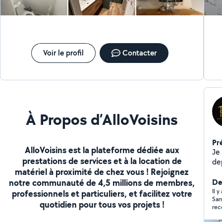
tra
sa
J'
Voir le profil
Contacter
À Propos d’AlloVoisins
Pr
AlloVoisins est la plateforme dédiée aux
Je 
prestations de services et à la location de
dep
matériel à proximité de chez vous ! Rejoignez
et
notre communauté de 4,5 millions de membres,
tra
De
rép
Il y
professionnels et particuliers, et facilitez votre
Sam
pei
quotidien pour tous vos projets !
re
ch
insta