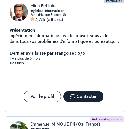
Particulier
Minh Bettolo
Ingénieur Informaticien
Paris (Maison Blanche 5)
4,7/5
(58 avis)
Présentation
Ingénieur en informatique ravi de pouvoir vous aider
dans tous vos problèmes d'informatique et bureautique
quels qu'ils soient (windows, mac, linux, android, iphone
etc ...)
Dernier avis laissé par Françoise : 5/5
Il y a plus de 6 mois
Très bien
Voir le profil
Contacter
Auto-entrepreneur
Emmanuel MINOUE PII (Osi France)