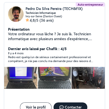
Auto-entrepreneur
Pedro Da Silva Pereira (TECH&FIX)
Technicien Informatique
Ivry-sur-Seine (Danton Ouest)
4,8/5
(36 avis)
Présentation
Votre ordinateur vous lâche ? Je suis là. Technicien
informatique avec plusieurs années d'expérience,
j'interviens à domicile ou à distance pour régler vos
problèmes rapidement et sans jargon. Ce que je fais
Dernier avis laissé par Chafik : 4/5
pour vous : Diagnostic et dépannage toutes pannes
Il y a 4 mois
Pedro est quelqu'un de sérieux certainement professionnel et
(lenteur, démarrage, écran...) Remplacement de pièces
compétent, je n'ai pas conclu ma demande pour des raisons de
défectueuses Montage et configuration de PC
santé, mais je vous le recommande vivement.
Récupération de données (HDD / SSD / USB) Mise en
place ou optimisation de votre réseau Assistance à
distance sans déplacement N'attendez pas que ça
empire contactez moi et on trouve une solution.
Voir le profil
Contacter