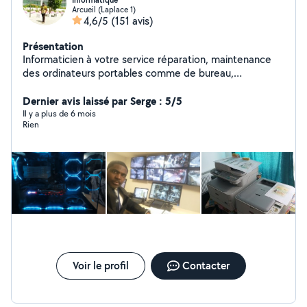
Informatique
Arcueil (Laplace 1)
4,6/5
(151 avis)
Présentation
Informaticien à votre service réparation, maintenance
des ordinateurs portables comme de bureau,
Imprimantes. Administration des réseaux, installation de
la vidéosurveillance et bien d'autres. Le conseil lors de
Dernier avis laissé par Serge : 5/5
l'achat de votre matériel Informatique.
Il y a plus de 6 mois
Rien
Voir le profil
Contacter