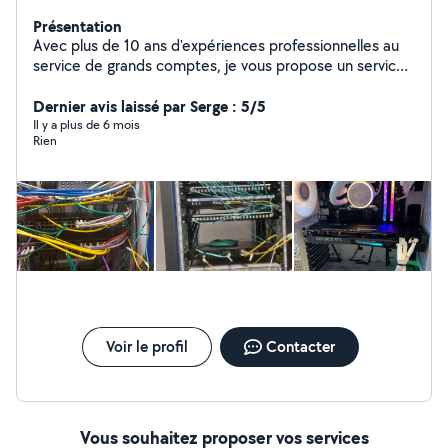
Présentation
Avec plus de 10 ans d'expériences professionnelles au
service de grands comptes, je vous propose un service
de qualité et au meilleur prix, pour tout vos besoins en
support, installation et administration de réseau et
Dernier avis laissé par Serge : 5/5
systèmes, maintenance et configuration de tout type
Il y a plus de 6 mois
Rien
de matériel informatique
Voir le profil
Contacter
Vous souhaitez proposer vos services