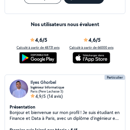
Nos utilisateurs nous évaluent
4,6/5
4,6/5
Calculé à partir de 48731 avis
Calculé à partir de 66000 avis
Particulier
Ilyes Ghorbel
Ingénieur Informatique
Paris (Pere Lachaise 5)
4,9/5
(14 avis)
Présentation
Bonjour et bienvenue sur mon profil ! Je suis étudiant en
Finance et Data à Paris, avec un diplôme d'ingénieur en
informatique. Grâce à mes compétences techniques et
analytiques, je propose des solutions adaptées pour vos