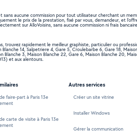
et sans aucune commission pour tout utilisateur cherchant un membre
uement le prix de la prestation, fixé par vous, demandeur, et l’offr
rectement sur AlloVoisins, sans aucune commission ni frais bancaire
 trouvez rapidement le meilleur graphiste, particulier ou professionn
 Blanche 14, Salpetriere 4, Gare 5, Croulebarbe 6, Gare 18, Maiso
n Blanche 3, Maison Blanche 22, Gare 6, Maison Blanche 20, Maison
13) et aux alentours.
imilaires
Autres services
de faire-part à Paris 13e
Créer un site vitrine
sement
Installer Windows
de carte de visite à Paris 13e
sement
Gérer la communication