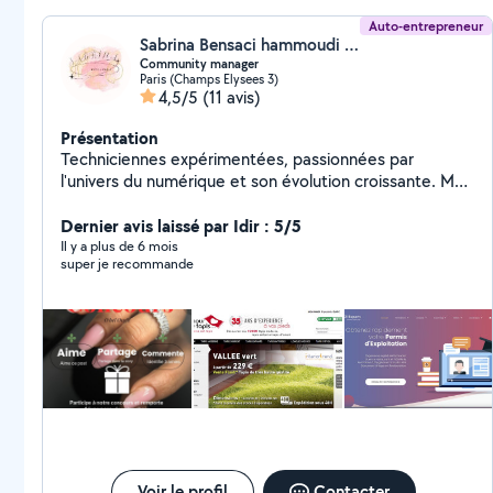
Auto-entrepreneur
Sabrina Bensaci hammoudi (Social.media)
Community manager
Paris (Champs Elysees 3)
4,5/5
(11 avis)
Présentation
Techniciennes expérimentées, passionnées par
l'univers du numérique et son évolution croissante. Mon
savoir-faire, je le mets au service d'une entreprise à la
culture innovante, enthousiaste et audacieuse. Grâce à
Dernier avis laissé par Idir : 5/5
un parcours de formation approfondie et à des
Il y a plus de 6 mois
super je recommande
expériences professionnelles performantes, je suis
devenu un spécialiste dans la conception de sites et
d'applications web/mobile.je gère vos réseaux sociaux
avec différents packs mise à votre disposition pour
faciliter tous les budget .
Voir le profil
Contacter