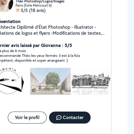
Théo Photoshop/Logos/Images
Paris (Folie Mericourt 6)
5/5
(18 avis)
ésentation
hitecte Diplômé d'État Photoshop - Illustrator -
éations de logos et flyers -Modifications de textes
ages sur photoshop -Illustrations graphiques -
rnier avis laissé par Giovanna : 5/5
Dessins à la main -Plans d'architecture
y a plus de 6 mois
recommande Théo les yeux fermés: il est à la fois
pétent, disponible et super arrangeant :)
Voir le profil
Contacter