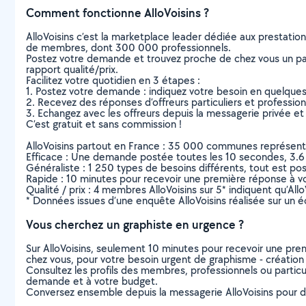
Comment fonctionne AlloVoisins ?
AlloVoisins c’est la marketplace leader dédiée aux prestatio
de membres, dont 300 000 professionnels.
Postez votre demande et trouvez proche de chez vous un parti
rapport qualité/prix.
Facilitez votre quotidien en 3 étapes :
1. Postez votre demande : indiquez votre besoin en quelque
2. Recevez des réponses d’offreurs particuliers et professio
3. Echangez avec les offreurs depuis la messagerie privée et 
C’est gratuit et sans commission !
AlloVoisins partout en France : 35 000 communes représentées 
Efficace : Une demande postée toutes les 10 secondes, 3.6
Généraliste : 1 250 types de besoins différents, tout est poss
Rapide : 10 minutes pour recevoir une première réponse à 
Qualité / prix : 4 membres AlloVoisins sur 5* indiquent qu’All
* Données issues d’une enquête AlloVoisins réalisée sur un é
Vous cherchez un graphiste en urgence ?
Sur AlloVoisins, seulement 10 minutes pour recevoir une p
chez vous, pour votre besoin urgent de graphisme - création 
Consultez les profils des membres, professionnels ou particuli
demande et à votre budget.
Conversez ensemble depuis la messagerie AlloVoisins pour de