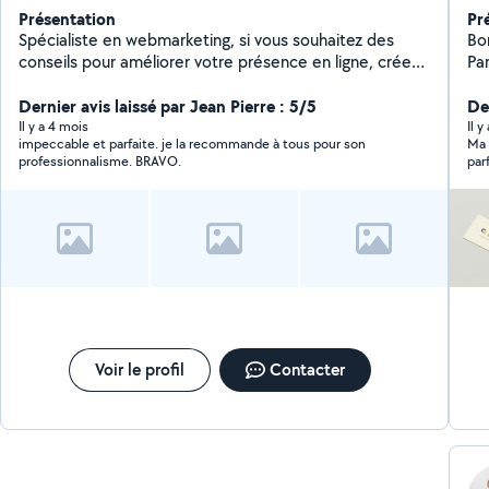
Présentation
Pr
Spécialiste en webmarketing, si vous souhaitez des
Bo
conseils pour améliorer votre présence en ligne, créer
Pa
un site internet, des flyers ou une stratégie de
st
communication sur les réseaux sociaux, n'hésitez pas à
Dernier avis laissé par Jean Pierre : 5/5
pro
De
me contacter.
vi
Il y a 4 mois
Il y
impeccable et parfaite. je la recommande à tous pour son
Ma 
Mes pô
professionnalisme. BRAVO.
par
lo
réa
d'é
mémorable.
vit
De
Ph
av
corporate. Out
(Pho
Fran
Voir le profil
Contacter
vo