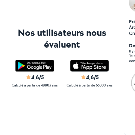
Pr
Arc
Nos utilisateurs nous
Cr
ou im
évaluent
De
Il 
Je 
com
4,6/5
4,6/5
Calculé à partir de 48803 avis
Calculé à partir de 66000 avis