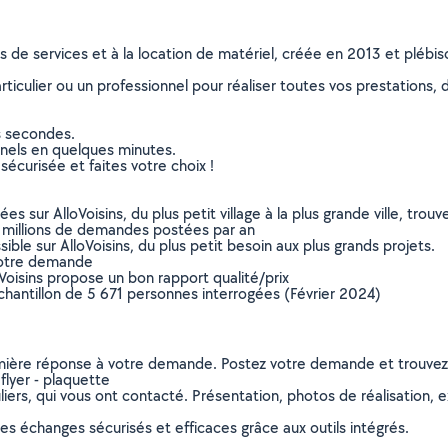
ns de services et à la location de matériel, créée en 2013 et plébi
culier ou un professionnel pour réaliser toutes vos prestations, d
s secondes.
nnels en quelques minutes.
sécurisée et faites votre choix !
sur AlloVoisins, du plus petit village à la plus grande ville, tro
 millions de demandes postées par an
ible sur AlloVoisins, du plus petit besoin aux plus grands projets.
votre demande
oVoisins propose un bon rapport qualité/prix
chantillon de 5 671 personnes interrogées (Février 2024)
remière réponse à votre demande. Postez votre demande et trouve
flyer - plaquette
ers, qui vous ont contacté. Présentation, photos de réalisation, exp
s échanges sécurisés et efficaces grâce aux outils intégrés.