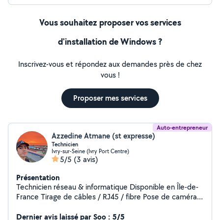
Sécurisation et protection des données personnelles
Vous souhaitez proposer vos services
d'installation de Windows ?
Inscrivez-vous et répondez aux demandes près de chez
vous !
Proposer mes services
Auto-entrepreneur
Azzedine Atmane (st expresse)
Technicien
Ivry-sur-Seine (Ivry Port Centre)
5/5
(3 avis)
Présentation
Technicien réseau & informatique Disponible en Île-de-
France Tirage de câbles / RJ45 / fibre Pose de caméras
de surveillance Alarmes sans fil Réparation PC /
Dépannage logiciel / Montage / Nettoyage virus
Dernier avis laissé par Soo : 5/5