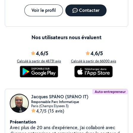
Pourquoi me choisir ? Double expertise : ingénieur en
informatique et étudiant en finance. Fiable et réactif :
Voir le profil
Contacter
toujours à l'écoute et rapide dans l'exécution. Solutions
adaptées : chaque projet est traité avec soin et
précision.
Nos utilisateurs nous évaluent
4,6/5
4,6/5
Calculé à partir de 48731 avis
Calculé à partir de 66000 avis
Auto-entrepreneur
Jacques SPANO (SPANO IT)
Responsable Parc Informatique
Paris (Champs Elysees 3)
4,7/5
(15 avis)
Présentation
Avec plus de 20 ans d'expérience, j'ai collaboré avec