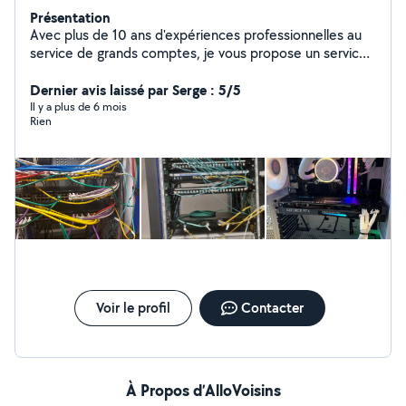
Présentation
Avec plus de 10 ans d'expériences professionnelles au
service de grands comptes, je vous propose un service
de qualité et au meilleur prix, pour tout vos besoins en
support, installation et administration de réseau et
Dernier avis laissé par Serge : 5/5
systèmes, maintenance et configuration de tout type
Il y a plus de 6 mois
Rien
de matériel informatique
Voir le profil
Contacter
À Propos d’AlloVoisins