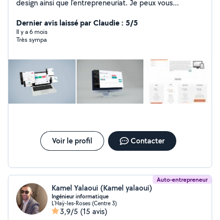
design ainsi que l'entrepreneuriat. Je peux vous
accompagner tout au long de votre réalisation d'idée
sur le terrain
Dernier avis laissé par Claudie : 5/5
Il y a 6 mois
Très sympa
Voir le profil
Contacter
Auto-entrepreneur
Kamel Yalaoui (Kamel yalaoui)
Ingénieur informatique
L'Haÿ-les-Roses (Centre 3)
3,9/5
(15 avis)