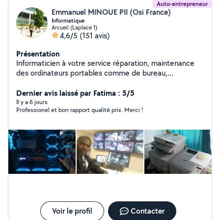
Auto-entrepreneur
Emmanuel MINOUE PII (Osi France)
Informatique
Arcueil (Laplace 1)
4,6/5
(151 avis)
Présentation
Informaticien à votre service réparation, maintenance
des ordinateurs portables comme de bureau,
Imprimantes. Administration des réseaux, installation de
la vidéosurveillance et bien d'autres. Le conseil lors de
Dernier avis laissé par Fatima : 5/5
l'achat de votre matériel Informatique.
Il y a 6 jours
Professionel et bon rapport qualité prix. Merci !
Voir le profil
Contacter