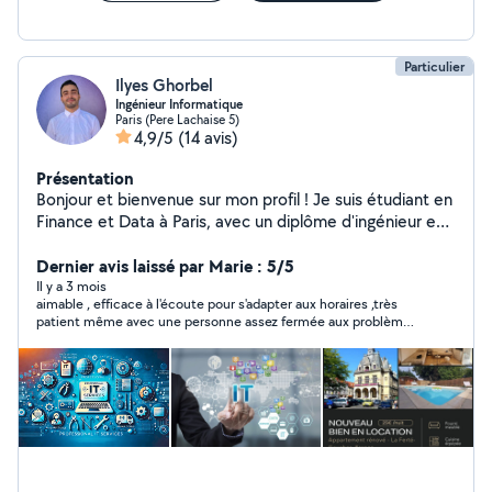
Particulier
Ilyes Ghorbel
Ingénieur Informatique
Paris (Pere Lachaise 5)
4,9/5
(14 avis)
Présentation
Bonjour et bienvenue sur mon profil ! Je suis étudiant en
Finance et Data à Paris, avec un diplôme d'ingénieur en
informatique. Grâce à mes compétences techniques et
analytiques, je propose des solutions adaptées pour vos
Dernier avis laissé par Marie : 5/5
projets. Services proposés: Informatique & Technologie
Il y a 3 mois
aimable , efficace à l'écoute pour s'adapter aux horaires ,très
: -Installation, dépannage et optimisation de PC. -
patient même avec une personne assez fermée aux problèmes
Configuration de systèmes d'exploitation (Windows,
techniques. Merci
Linux, etc.). -Création et maintenance de sites Web.
Expertise Excel et VBA : -Automatisation de tâches et
création de macros. -Optimisation de fichiers Excel
complexes. -Rapports dynamiques et interactifs.
Compétences complémentaires : Logiciels : Power BI,
Microsoft Office, Canva. Langages : Python, C, C++,
SQL, HTML/CSS, Angular, Spring Boot. CMS : Wordpress