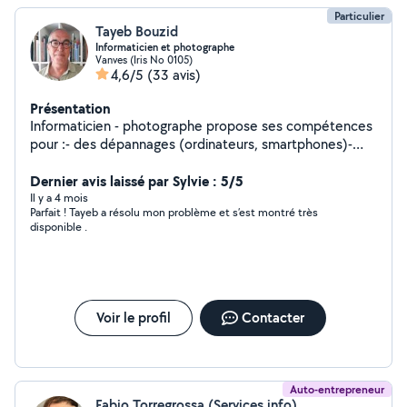
Particulier
Tayeb Bouzid
Informaticien et photographe
Vanves (Iris No 0105)
4,6/5
(33 avis)
Présentation
Informaticien - photographe propose ses compétences
pour :- des dépannages (ordinateurs, smartphones)-
des installations de logiciels et périphériques- des
formations (bureautique, logiciels, Internet....)- photo
Dernier avis laissé par Sylvie : 5/5
(cours, numérisation, prise de vue...) - numérisation de
Il y a 4 mois
Parfait ! Tayeb a résolu mon problème et s’est montré très
vos négatifs argentiques et de vos cassettes VHS et
disponible .
VHS-C
Voir le profil
Contacter
Auto-entrepreneur
Fabio Torregrossa (Services info)