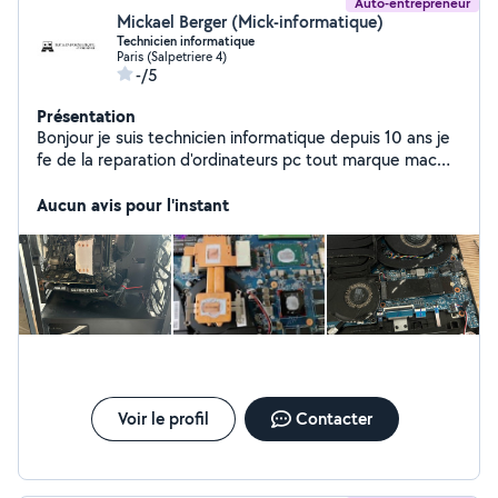
Auto-entrepreneur
Mickael Berger (Mick-informatique)
Technicien informatique
Paris (Salpetriere 4)
-/5
Présentation
Bonjour je suis technicien informatique depuis 10 ans je
fe de la reparation d'ordinateurs pc tout marque mac
iMac iPhone carte mère clavier charniere écran batterie
tour de bureau recuperation de donne installation
Aucun avis pour l'instant
windows et mac os suppression mots de passe mac et
windows
Voir le profil
Contacter