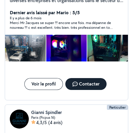
diverses entreprises et organisations dans le secteur du
publique et du privé, assurant une infrastructure
informatique stable et performante. Je peux vous
Dernier avis laissé par Mario : 5/5
apporter mon expertise en assistance et en dépannage
Il y a plus de 6 mois
Merci Mr Jacques se super !!! encore une fois. ma dépanne de
informatique.
nouveau !!! c est excellent. très bien. très professionnel en tout
!! qualité prix !! awesome tres disponible !!! a recommander
fortement !!!
Voir le profil
Contacter
Particulier
Gianni Spindler
Paris (Picpus 16)
4,3/5
(4 avis)