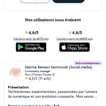
Nos utilisateurs nous évaluent
4,6/5
4,6/5
Calculé à partir de 48731 avis
Calculé à partir de 66000 avis
Auto-entrepreneur
Sabrina Bensaci hammoudi (Social.media)
Community manager
Paris (Champs Elysees 3)
4,5/5
(11 avis)
Présentation
Techniciennes expérimentées, passionnées par l'univers
du numérique et son évolution croissante. Mon savoir-
faire, je le mets au service d'une entreprise à la culture
innovante, enthousiaste et audacieuse. Grâce à un