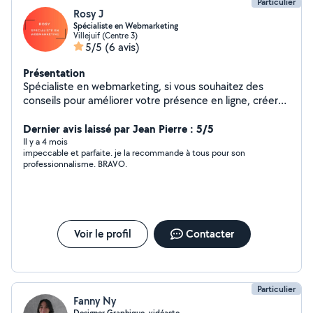
Particulier
Rosy J
Spécialiste en Webmarketing
Villejuif (Centre 3)
5/5
(6 avis)
Présentation
Spécialiste en webmarketing, si vous souhaitez des
conseils pour améliorer votre présence en ligne, créer
un site internet, des flyers ou une stratégie de
communication sur les réseaux sociaux, n'hésitez pas à
Dernier avis laissé par Jean Pierre : 5/5
me contacter.
Il y a 4 mois
impeccable et parfaite. je la recommande à tous pour son
professionnalisme. BRAVO.
Voir le profil
Contacter
Particulier
Fanny Ny