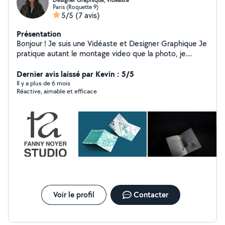
Designer Graphique, vidéaste
Paris (Roquette 9)
5/5
(7 avis)
Présentation
Bonjour ! Je suis une Vidéaste et Designer Graphique Je
pratique autant le montage video que la photo, je
pratique tout ce qui touche au graphisme ou au motion
design , n'hésitez pas ! Diplômée d'un Bachelor Design
Dernier avis laissé par Kevin : 5/5
Graphique print et numérique et d'un Master Direction
Il y a plus de 6 mois
Réactive, aimable et efficace
Artistique
Voir le profil
Contacter