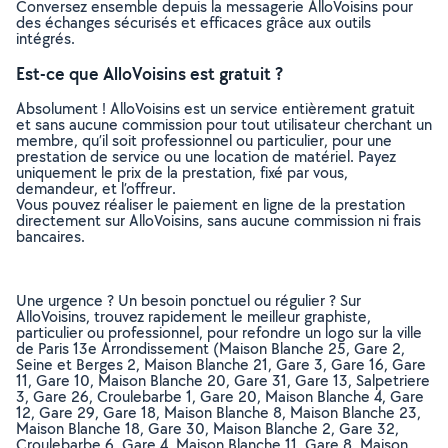
Conversez ensemble depuis la messagerie AlloVoisins pour
des échanges sécurisés et efficaces grâce aux outils
intégrés.
Est-ce que AlloVoisins est gratuit ?
Absolument ! AlloVoisins est un service entièrement gratuit
et sans aucune commission pour tout utilisateur cherchant un
membre, qu’il soit professionnel ou particulier, pour une
prestation de service ou une location de matériel. Payez
uniquement le prix de la prestation, fixé par vous,
demandeur, et l’offreur.
Vous pouvez réaliser le paiement en ligne de la prestation
directement sur AlloVoisins, sans aucune commission ni frais
bancaires.
Une urgence ? Un besoin ponctuel ou régulier ? Sur
AlloVoisins, trouvez rapidement le meilleur graphiste,
particulier ou professionnel, pour refondre un logo sur la ville
de Paris 13e Arrondissement (Maison Blanche 25, Gare 2,
Seine et Berges 2, Maison Blanche 21, Gare 3, Gare 16, Gare
11, Gare 10, Maison Blanche 20, Gare 31, Gare 13, Salpetriere
3, Gare 26, Croulebarbe 1, Gare 20, Maison Blanche 4, Gare
12, Gare 29, Gare 18, Maison Blanche 8, Maison Blanche 23,
Maison Blanche 18, Gare 30, Maison Blanche 2, Gare 32,
Croulebarbe 6, Gare 4, Maison Blanche 11, Gare 8, Maison