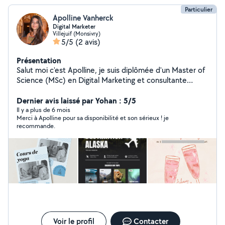
Particulier
Apolline Vanherck
Digital Marketer
Villejuif (Monsivry)
5/5
(2 avis)
Présentation
Salut moi c'est Apolline, je suis diplômée d'un Master of
Science (MSc) en Digital Marketing et consultante
depuis 3 ans dans le domaine du marketing et du
graphisme. J'ai travaillé pour de nombreux clients sur
Dernier avis laissé par Yohan : 5/5
des projets variés, tels que la création d'affiches, de
Il y a plus de 6 mois
Merci à Apolline pour sa disponibilité et son sérieux ! je
flyers (et autres supports), la conception de sites
recommande.
internet, ainsi que la création de contenu et le
community management pour les réseaux sociaux. Je
tiens par ailleurs mon propre blog de voyage, ce qui
renforce mes compétences en marketing et en
graphisme. Chaque projet est pour moi une occasion de
mettre mon expertise au service de vos ambitions, et
de vous accompagner pour atteindre vos objectifs ! Je
peux réaliser vos projets en français ou en anglais.
N'hésitez pas à me contacter pour plus d'informations !
:)
Voir le profil
Contacter