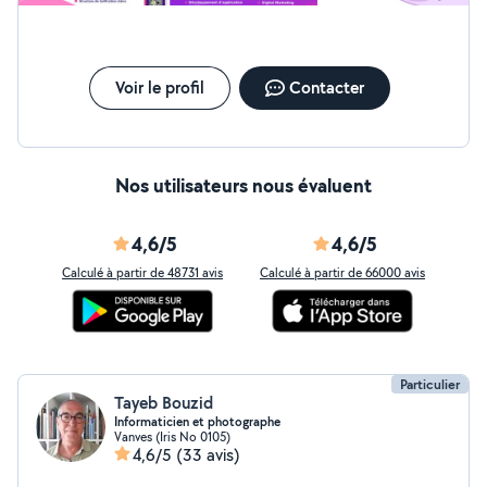
plaçant l'humain au cœur de chaque projet. Avec une
approche basée sur la confiance et le long terme, j' aide
à développer des sites web performants, des
applications mobiles intuitives et des stratégies de
Voir le profil
Contacter
croissance digital
Nos utilisateurs nous évaluent
4,6/5
4,6/5
Calculé à partir de 48731 avis
Calculé à partir de 66000 avis
Particulier
Tayeb Bouzid
Informaticien et photographe
Vanves (Iris No 0105)
4,6/5
(33 avis)