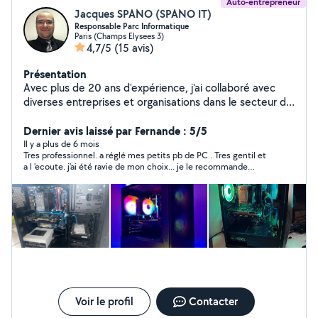
Auto-entrepreneur
Jacques SPANO (SPANO IT)
Responsable Parc Informatique
Paris (Champs Elysees 3)
4,7/5
(15 avis)
Présentation
Avec plus de 20 ans d'expérience, j'ai collaboré avec
diverses entreprises et organisations dans le secteur du
publique et du privé, assurant une infrastructure
informatique stable et performante. Je peux vous
Dernier avis laissé par Fernande : 5/5
apporter mon expertise en assistance et en dépannage
Il y a plus de 6 mois
Tres professionnel. a réglé mes petits pb de PC . Tres gentil et
informatique.
a l 'ecoute. j'ai été ravie de mon choix... je le recommande
vivement
Voir le profil
Contacter