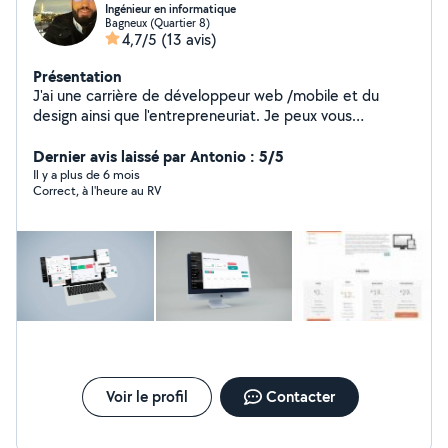
Ingénieur en informatique
Bagneux (Quartier 8)
4,7/5
(13 avis)
Présentation
J'ai une carrière de développeur web /mobile et du
design ainsi que l'entrepreneuriat. Je peux vous
accompagner tout au long de votre réalisation d'idée
sur le terrain
Dernier avis laissé par Antonio : 5/5
Il y a plus de 6 mois
Correct, à l'heure au RV
Voir le profil
Contacter