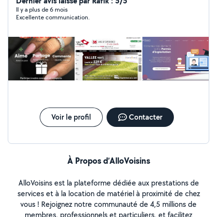
innovante, enthousiaste et audacieuse. Grâce à un
Dernier avis laissé par Rafik : 5/5
parcours de formation approfondie et à des
Il y a plus de 6 mois
Excellente communication.
expériences professionnelles performantes, je suis
devenu un spécialiste dans la conception de sites et
d'applications web/mobile.je gère vos réseaux sociaux
avec différents packs mise à votre disposition pour
faciliter tous les budget .
Voir le profil
Contacter
À Propos d’AlloVoisins
AlloVoisins est la plateforme dédiée aux prestations de
services et à la location de matériel à proximité de chez
vous ! Rejoignez notre communauté de 4,5 millions de
membres, professionnels et particuliers, et facilitez