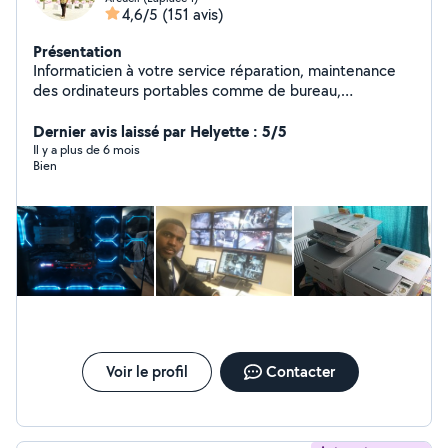
4,6/5
(151 avis)
Présentation
Informaticien à votre service réparation, maintenance
des ordinateurs portables comme de bureau,
Imprimantes. Administration des réseaux, installation de
la vidéosurveillance et bien d'autres. Le conseil lors de
Dernier avis laissé par Helyette : 5/5
l'achat de votre matériel Informatique.
Il y a plus de 6 mois
Bien
Voir le profil
Contacter