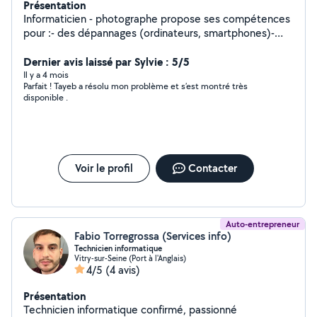
Présentation
Informaticien - photographe propose ses compétences
pour :- des dépannages (ordinateurs, smartphones)-
des installations de logiciels et périphériques- des
formations (bureautique, logiciels, Internet....)- photo
Dernier avis laissé par Sylvie : 5/5
(cours, numérisation, prise de vue...) - numérisation de
Il y a 4 mois
Parfait ! Tayeb a résolu mon problème et s’est montré très
vos négatifs argentiques et de vos cassettes VHS et
disponible .
VHS-C
Voir le profil
Contacter
Auto-entrepreneur
Fabio Torregrossa (Services info)
Technicien informatique
Vitry-sur-Seine (Port à l'Anglais)
4/5
(4 avis)
Présentation
Technicien informatique confirmé, passionné