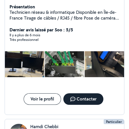
Présentation
Technicien réseau & informatique Disponible en Île-de-
France Tirage de câbles / RJ45 / fibre Pose de caméras
de surveillance Alarmes sans fil Réparation PC /
Dépannage logiciel / Montage / Nettoyage virus
Dernier avis laissé par Soo : 5/5
Il y a plus de 6 mois
Très professionnel
Voir le profil
Contacter
Particulier
Hamdi Chebbi