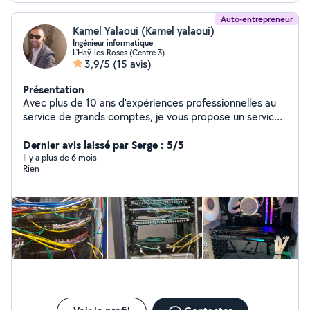
Auto-entrepreneur
Kamel Yalaoui (Kamel yalaoui)
Ingénieur informatique
L'Haÿ-les-Roses (Centre 3)
3,9/5
(15 avis)
Présentation
Avec plus de 10 ans d'expériences professionnelles au
service de grands comptes, je vous propose un service
de qualité et au meilleur prix, pour tout vos besoins en
support, installation et administration de réseau et
Dernier avis laissé par Serge : 5/5
systèmes, maintenance et configuration de tout type
Il y a plus de 6 mois
Rien
de matériel informatique