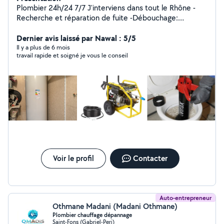
Plombier 24h/24 7/7 J'interviens dans tout le Rhône -
Recherche et réparation de fuite -Débouchage:
Wc,Lavabo et Évier baignoire bac a douche et
canalisation avec matériel haute pression -inspection
Dernier avis laissé par Nawal : 5/5
canalisation avec caméra vidéo -Changement de votre
Il y a plus de 6 mois
travail rapide et soigné je vous le conseil
ancienne robinetterie -Remplacement Wc baignoire
lavabo sanibroyeur. Remplacement et réparation, ballon
d'eau chaude toute marques devis gratuit Serrurier
24h/24 7j/7j'interviens dans tout le Rhône et ça
banlieue, serrurier depuis 20 ans Ouverture de porte
claque fermée à cle remplacement de Serrure, toute
marque barillet toute marque serrure de boîte aux
lettres de Garage, de cave, pose de Vérrous installation
de Serrure Multi.point Fichet bricard pixard iseo jpm
keso vak muel cavith heracles dom
Voir le profil
Contacter
Auto-entrepreneur
Othmane Madani (Madani Othmane)
Plombier chauffage dépannage
Saint-Fons (Gabriel-Peri)