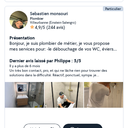
Particulier
Sebastien monsouri
Plombier
Villeurbanne (Einstein-Salengro)
4,9/5
(244 avis)
Présentation
Bonjour, je suis plombier de métier, je vous propose
mes services pour: -le débouchage de vos WC, éviers
et baignoire -le remplacement de votre robinetterie -la
répartition de fuites - la pose de votre nouvelle barre de
Dernier avis laissé par Philippe : 5/5
douche - la pose de votre nouveau meuble de salle de
Il y a plus de 6 mois
Un très bon contact, pro, et qui ne lâche rien pour trouver des
bain - le remplacement de votre toilette - La réfection
solutions dans la difficulté. Réactif, ponctuel, sympa. je
de votre salle de bain Je peux aussi effectuer d'autres
recommande!!!
petits travaux si cela rentre dans mes compétences
n'hésitez pas à me le demander.