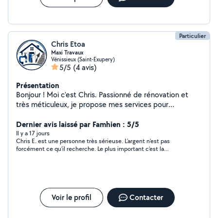
Particulier
Chris Etoa
Maxi Travaux
Vénissieux (Saint-Exupery)
5/5
(4 avis)
Présentation
Bonjour ! Moi c'est Chris. Passionné de rénovation et
très méticuleux, je propose mes services pour
transformer et entretenir votre intérieur. Ma photo de
profil me montre à l'œuvre, et c'est exactement avec
Dernier avis laissé par Famhien : 5/5
cette rigueur que j'interviens chez vous. Voici mes
Il y a 17 jours
Chris E. est une personne très sérieuse. L’argent n’est pas
domaines d'intervention : Sols : Pose méticuleuse de
forcément ce qu’il recherche. Le plus important c’est la
parquet (flottant, collé) et carrelage/crédence. Murs &
satisfaction de sa clientèle. Il m’a évité une situation à risque et
Plafonds : Création de cloisons, faux plafonds (placo),
je lui suis extrêmement reconnaissant. Je le recommande
enduits et peinture. Plomberie : Pose de sanitaires (WC,
vivement
vasques, robinetterie) et dépannage rapide.
Maçonnerie : Petits travaux de gros œuvre, ragréage et
Voir le profil
Contacter
démolition soignée. Ameublement : Montage et
démontage efficace de tous vos meubles en kit.