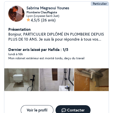
Particulier
Sabrina Megraoui Younes
Plomberie Chauffagiste
Lyon (Loyasse-Saint-Just)
4,5/5
(26 avis)
Présentation
Bonjour, PARTICULIER DIPLÔMÉ EN PLOMBERIE DEPUIS
PLUS DE 10 ANS. Je suis là pour répondre à tous vos
besoins en plomberie, que ce soit pour des réparations
d'urgence, des installations ou des entretiens réguliers.
Dernier avis laissé par Hafida : 1/5
Je me rends disponible pour garantir un service rapide
lundi à 16h
Mon robinet extérieur est monté tordu, deçu du travail
et de qualité. Mes services incluent : - Détection et
réparation de fuites - Installation de sanitaires et
robinetterie - Entretien de chauffe-eaux - Soudure etc...
Vous pouvez prendre contact avec moi directement par
téléphone ou par msg pour un devis. Ne laissez pas les
soucis de plomberie gâcher votre journée. Faites
confiance à mon expertise ;-) Bien à vous Younes
MEGRAOUI
Voir le profil
Contacter