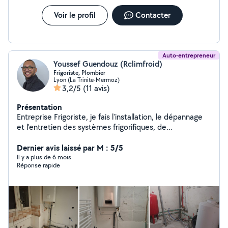
Voir le profil
Contacter
Auto-entrepreneur
Youssef Guendouz (Rclimfroid)
Frigoriste, Plombier
Lyon (La Trinite-Mermoz)
3,2/5
(11 avis)
Présentation
Entreprise Frigoriste, je fais l'installation, le dépannage
et l'entretien des systèmes frigorifiques, de
climatisation et d'électricité.. Des petits travaux de
plomberie sanitaire également. Disponible sur Lyon et la
Dernier avis laissé par M : 5/5
région Devis gratuit par téléphone Intervention rapide
Il y a plus de 6 mois
Réponse rapide
6/7