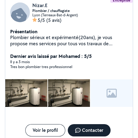
Entreprise
Nizar.E
Plombier / chauffagiste
Lyon (Terreaux-Bat-d-Argent)
5/5
(5 avis)
Présentation
Plombier sérieux et expérimenté(20ans), je vous
propose mes services pour tous vos travaux de
plomberie Dépannage rapide (fuite, canalisation
bouchée, chauffe-eau) Installation (WC, robinet, lavabo,
Dernier avis laissé par Mohamed : 5/5
douche) Rénovation salle de bain Entretien, réparation,
Il y a 3 mois
Tres bon plombier tres professionnel
diagnostic et recherche de fuite. Travail soigné,
ponctuel et à l'écoute Prix honnêtes et transparent
Disponible pour urgence et devis gratuit.
Voir le profil
Contacter