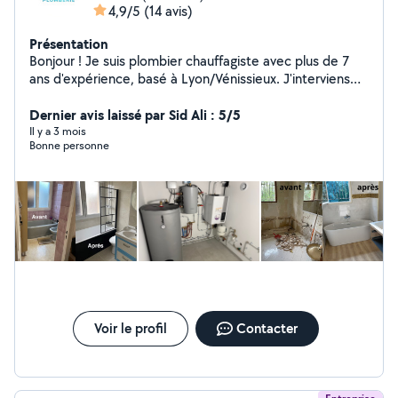
4,9/5
(14 avis)
Présentation
Bonjour ! Je suis plombier chauffagiste avec plus de 7
ans d'expérience, basé à Lyon/Vénissieux. J'interviens
rapidement pour tout type de travaux : installation de
salle de bain, remplacement de chauffe-eau,
Dernier avis laissé par Sid Ali : 5/5
dépannage, recherche de fuite, raccordement cuivre ou
Il y a 3 mois
Bonne personne
PER, etc. Travail propre, soigné et dans les règles de
l'art. Disponible rapidement selon vos besoins. N'hésitez
pas à me contacter pour un devis ou un conseil ! À
bientôt, Othmane
Voir le profil
Contacter