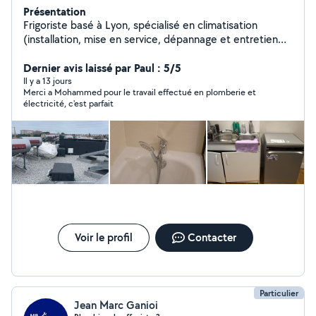
Présentation
Frigoriste basé à Lyon, spécialisé en climatisation
(installation, mise en service, dépannage et entretien
des systèmes split et multi-split). J'interviens
rapidement en période de forte chaleur _Camion
Dernier avis laissé par Paul : 5/5
disponible pour transport et livraison de meubles et
Il y a 13 jours
Merci a Mohammed pour le travail effectué en plomberie et
matériel. Montage et démontage de mobilier (cuisines,
électricité, c'est parfait
armoires, lits, tables). Services de peinture et plomberie
intérieure Avec des petits travaux _ Intervention rapide
_Travail propre et soigné _Prix raisonnables Disponible
rapidement. N'hésitez pas à me contacter.
Voir le profil
Contacter
Particulier
Jean Marc Ganioi