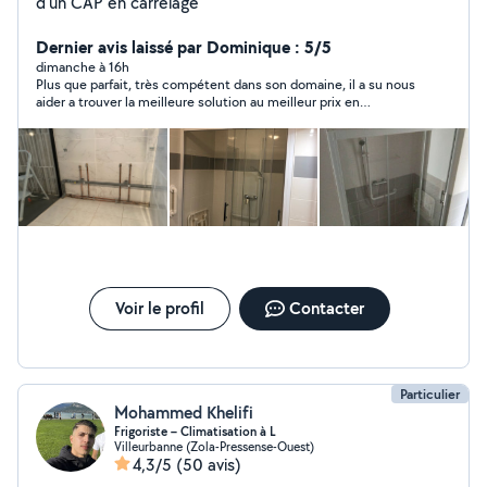
d'un CAP en carrelage
Dernier avis laissé par Dominique : 5/5
dimanche à 16h
Plus que parfait, très compétent dans son domaine, il a su nous
aider a trouver la meilleure solution au meilleur prix en
examinant plusieurs hypothèses et en tenant compte de nos
besoins. Réactif, sympathique, courtois, ponctuel, pédagogue
et respectueux. Contacte samedi soir, il est venu un dimanche
et a fait immédiatement le nouveau branchement de tuyau et
a posé un robinet extérieur. Très soigneux.excellent rapport
qualité prix.
Voir le profil
Contacter
Particulier
Mohammed Khelifi
Frigoriste – Climatisation à L
Villeurbanne (Zola-Pressense-Ouest)
4,3/5
(50 avis)