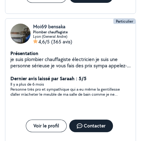
Particulier
Moi69 bensaka
Plomber chauffagiste
Lyon (General Andre)
4,6/5
(365 avis)
Présentation
je suis plombier chauffagiste électricien je suis une
personne sérieuse je vous fais des prix sympa appelez-
moi à bientôt cordialement
Dernier avis laissé par Saraah : 5/5
Il y a plus de 6 mois
Personne très pro et sympathique qui a eu même la gentillesse
d’aller m’acheter le meuble de ma salle de bain comme je ne
suis pas véhiculée. Le travail a été impeccable, Farid fait parti
des rares personnes qui travaillent avec leur cœur et il est très
arrangeant. Il ne sortira pas de chez vous tant que le travail
n’est pas fait comme il faut! Je recommande à 1000 % !!!
Voir le profil
Contacter