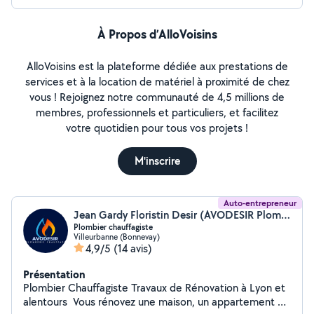
Sérieux, outillé et respectueux de votre intérieur, je
m'engage à laisser un chantier propre et un résultat
impeccable. Contactez-moi pour votre projet, réponse
À Propos d’AlloVoisins
très rapide !
AlloVoisins est la plateforme dédiée aux prestations de
services et à la location de matériel à proximité de chez
vous ! Rejoignez notre communauté de 4,5 millions de
membres, professionnels et particuliers, et facilitez
votre quotidien pour tous vos projets !
M'inscrire
Auto-entrepreneur
Jean Gardy Floristin Desir (AVODESIR Plomberie Chauffage)
Plombier chauffagiste
Villeurbanne (Bonnevay)
4,9/5
(14 avis)
Présentation
Plombier Chauffagiste Travaux de Rénovation à Lyon et
alentours Vous rénovez une maison, un appartement ou