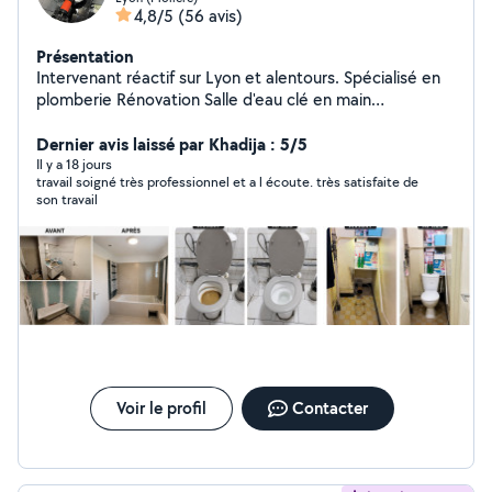
4,8/5
(56 avis)
Présentation
Intervenant réactif sur Lyon et alentours. Spécialisé en
plomberie Rénovation Salle d'eau clé en main
dépannage et urgence 7j/7 Fuite d'eau, débouchage
canalisation, chauffe-eau Devis + déplacement gratuits
Dernier avis laissé par Khadija : 5/5
(Lyon et régions lyonnaise ) [07-46-32-60-57]
Il y a 18 jours
travail soigné très professionnel et a l écoute. très satisfaite de
son travail
Voir le profil
Contacter