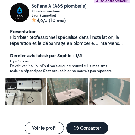
Auto-entrepreneur
Sofiane A (A&S plomberie)
Plombier sanitaire
Lyon (Lamothe)
4,6/5
(10 avis)
Présentation
Plombier professionnel spécialisé dans l'installation, la
réparation et le dépannage en plomberie. J'interviens
rapidement pour résoudre vos problèmes de fuites,
canalisations, sanitaires et chauffage, avec un travail
Dernier avis laissé par Sophie : 1/5
soigné et durable.
Il y a 1 mois
Devait venir aujourd’hui mais aucune nouvelle Lis mes sms
mais ne répond pas S’est excusé hier ne pouvait pas répondre
Voir le profil
Contacter