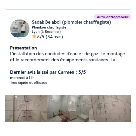
Auto-entrepreneur
Sadak Belabdi (plombier chauffagiste)
Plombier chauffagiste
Lyon (J. Recamier)
5/5
(34 avis)
Présentation
L'installation des conduites d'eau et de gaz. Le montage
et le raccordement des équipements sanitaires. La
détection et la réparation des fuites. L'entretien des
installations pour assurer leur bon fonctionnement. Le
Dernier avis laissé par Carmen : 5/5
respect des normes de sécurité et d'hygiène.
mercredi à 14h
Très rapide et efficace