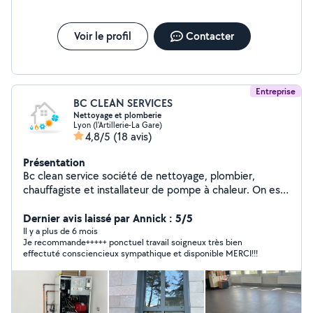
Voir le profil
Contacter
Entreprise
BC CLEAN SERVICES
Nettoyage et plomberie
Lyon (l'Artillerie-La Gare)
4,8/5
(18 avis)
Présentation
Bc clean service société de nettoyage, plombier,
chauffagiste et installateur de pompe à chaleur. On est
des professionnels dans chacun de ces domaines. On
dispose des équipes différentes dans chaque secteur
Dernier avis laissé par Annick : 5/5
d'activité diplômé et expérimenté. N'hésitez pas à nous
Il y a plus de 6 mois
Je recommande+++++ ponctuel travail soigneux très bien
contacter. Nous sommes réactif de répondre à vos
effectuté consciencieux sympathique et disponible MERCI!!!
questions et à résoudre le plus rapidement possible vos
demandes.