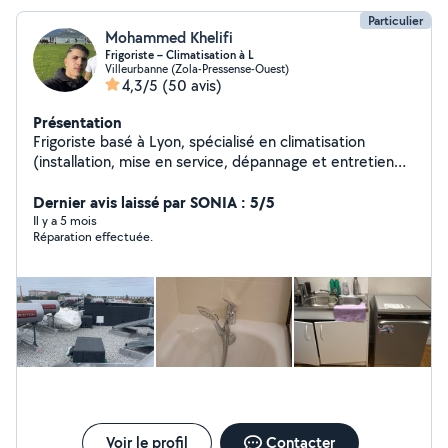
Particulier
Mohammed Khelifi
Frigoriste – Climatisation à L
Villeurbanne (Zola-Pressense-Ouest)
4,3/5
(50 avis)
Présentation
Frigoriste basé à Lyon, spécialisé en climatisation
(installation, mise en service, dépannage et entretien
des systèmes split et multi-split). J'interviens
rapidement en période de forte chaleur _Camion
Dernier avis laissé par SONIA : 5/5
disponible pour transport et livraison de meubles et
Il y a 5 mois
Réparation effectuée.
matériel. Montage et démontage de mobilier (cuisines,
armoires, lits, tables). Services de peinture et plomberie
intérieure Avec des petits travaux _ Intervention rapide
_Travail propre et soigné _Prix raisonnables Disponible
rapidement. N'hésitez pas à me contacter.
Voir le profil
Contacter