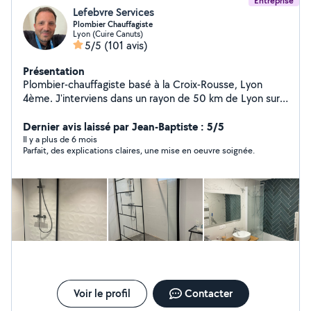
Entreprise
Lefebvre Services
Plombier Chauffagiste
Lyon (Cuire Canuts)
5/5
(101 avis)
Présentation
Plombier-chauffagiste basé à la Croix-Rousse, Lyon
4ème. J'interviens dans un rayon de 50 km de Lyon sur
tous les sujets relatifs à la plomberie et au chauffage.
Professionnel, méticuleux, possédant le sens du détail,
Dernier avis laissé par Jean-Baptiste : 5/5
j'ai le goût du travail bien réalisé. Attention : si vous
Il y a plus de 6 mois
Parfait, des explications claires, une mise en oeuvre soignée.
souhaitez me faire une demande privée, veillez à bien
sélectionner les catégories « Plomberie » ou
« Chauffage », car si vous sélectionnez une autre
catégorie, l'application ne me laissera pas répondre à
votre demande privée.
Voir le profil
Contacter