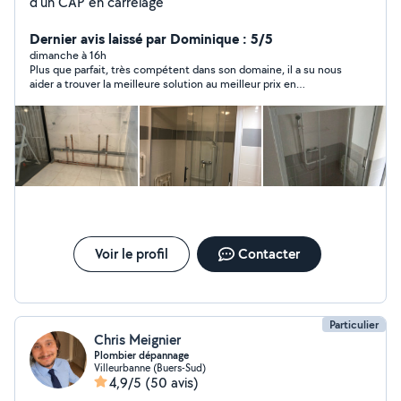
d'un CAP en carrelage
Dernier avis laissé par Dominique : 5/5
dimanche à 16h
Plus que parfait, très compétent dans son domaine, il a su nous
aider a trouver la meilleure solution au meilleur prix en
examinant plusieurs hypothèses et en tenant compte de nos
besoins. Réactif, sympathique, courtois, ponctuel, pédagogue
et respectueux. Contacte samedi soir, il est venu un dimanche
et a fait immédiatement le nouveau branchement de tuyau et
a posé un robinet extérieur. Très soigneux.excellent rapport
qualité prix.
Voir le profil
Contacter
Particulier
Chris Meignier
Plombier dépannage
Villeurbanne (Buers-Sud)
4,9/5
(50 avis)