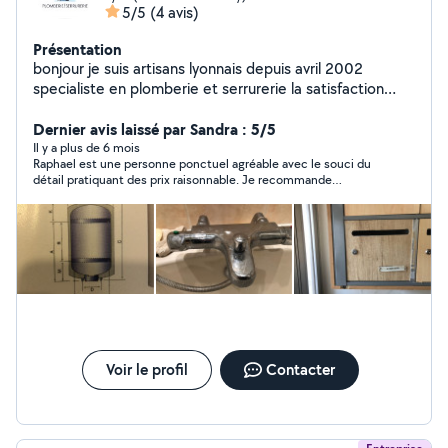
5/5
(4 avis)
Présentation
bonjour je suis artisans lyonnais depuis avril 2002
specialiste en plomberie et serrurerie la satisfaction
client et une priorité ! je reste a votre diposition pour un
devis gratuit un depannage ou une installation !
Dernier avis laissé par Sandra : 5/5
cordialement !
Il y a plus de 6 mois
Raphael est une personne ponctuel agréable avec le souci du
détail pratiquant des prix raisonnable. Je recommande
vivement !
Voir le profil
Contacter