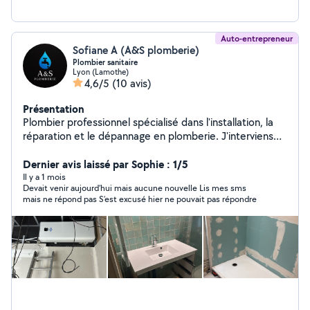
Auto-entrepreneur
Sofiane A (A&S plomberie)
Plombier sanitaire
Lyon (Lamothe)
4,6/5
(10 avis)
Présentation
Plombier professionnel spécialisé dans l'installation, la
réparation et le dépannage en plomberie. J'interviens
rapidement pour résoudre vos problèmes de fuites,
canalisations, sanitaires et chauffage, avec un travail
Dernier avis laissé par Sophie : 1/5
soigné et durable.
Il y a 1 mois
Devait venir aujourd’hui mais aucune nouvelle Lis mes sms
mais ne répond pas S’est excusé hier ne pouvait pas répondre