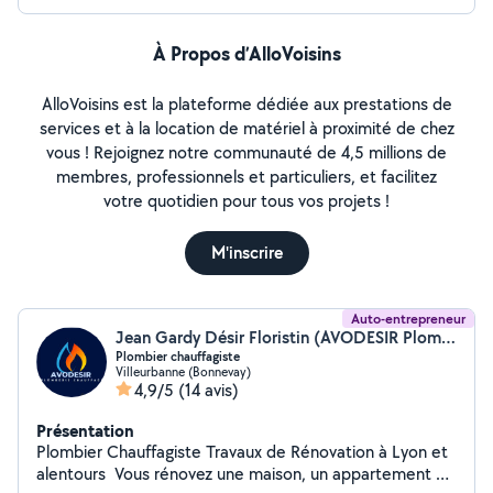
Sérieux, outillé et respectueux de votre intérieur, je
m'engage à laisser un chantier propre et un résultat
impeccable. Contactez-moi pour votre projet, réponse
À Propos d’AlloVoisins
très rapide !
AlloVoisins est la plateforme dédiée aux prestations de
services et à la location de matériel à proximité de chez
vous ! Rejoignez notre communauté de 4,5 millions de
membres, professionnels et particuliers, et facilitez
votre quotidien pour tous vos projets !
M'inscrire
Auto-entrepreneur
Jean Gardy Désir Floristin (AVODESIR Plomberie Chauffage)
Plombier chauffagiste
Villeurbanne (Bonnevay)
4,9/5
(14 avis)
Présentation
Plombier Chauffagiste Travaux de Rénovation à Lyon et
alentours Vous rénovez une maison, un appartement ou