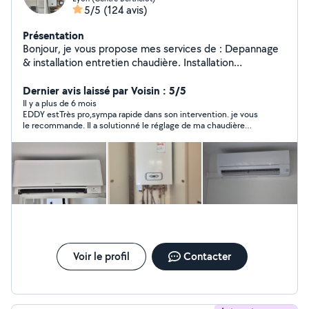
5/5
(124 avis)
Présentation
Bonjour, je vous propose mes services de : Depannage
& installation entretien chaudière. Installation
climatisation & pompe à chaleur Depannage
&installation sanitaire chauffage. Desembouage
Dernier avis laissé par Voisin : 5/5
radiateur plancher chauffant. Installation et mise en
Il y a plus de 6 mois
EDDY estTrès pro,sympa rapide dans son intervention. je vous
service CLIMATISATION Robineterie cumulus
le recommande. Il a solutionné le réglage de ma chaudière
débouchage fuite. Dispo 7/7 déplacement et devis
chaudiere et le changement de Robinet.
gratuit. TEL :O7 83 05 40 37
Voir le profil
Contacter