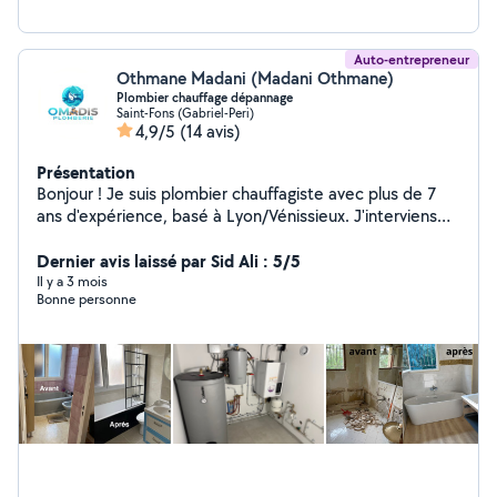
Auto-entrepreneur
Othmane Madani (Madani Othmane)
Plombier chauffage dépannage
Saint-Fons (Gabriel-Peri)
4,9/5
(14 avis)
Présentation
Bonjour ! Je suis plombier chauffagiste avec plus de 7
ans d'expérience, basé à Lyon/Vénissieux. J'interviens
rapidement pour tout type de travaux : installation de
salle de bain, remplacement de chauffe-eau,
Dernier avis laissé par Sid Ali : 5/5
dépannage, recherche de fuite, raccordement cuivre ou
Il y a 3 mois
Bonne personne
PER, etc. Travail propre, soigné et dans les règles de
l'art. Disponible rapidement selon vos besoins. N'hésitez
pas à me contacter pour un devis ou un conseil ! À
bientôt, Othmane