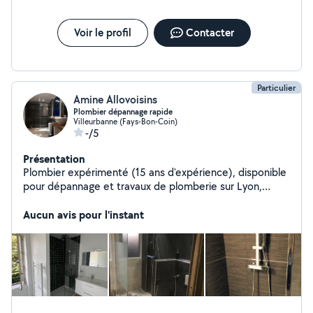
Voir le profil
Contacter
Particulier
Amine Allovoisins
Plombier dépannage rapide
Villeurbanne (Fays-Bon-Coin)
-/5
Présentation
Plombier expérimenté (15 ans d'expérience), disponible
pour dépannage et travaux de plomberie sur Lyon,
Villeurbanne et alentours. Spécialisé dans les
interventions rapides et efficaces : réparation fuite
Aucun avis pour l'instant
débouchage canalisation / WC remplacement chauffe-
eau robinetterie / sanitaire rénovation salle de bain
petits et moyens travaux Travail propre, sérieux et
professionnel. Intervention possible rapidement selon
disponibilité. Je répond uniquement aux demandes
sérieuses avec description du problème.