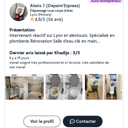
Auto-entrepreneur
Alexis J (Depann’Express)
Dépannage tous corps d'etat
Lyon (Moliere)
4,8/5
(56 avis)
Présentation
Intervenant réactif sur Lyon et alentours. Spécialisé en
plomberie Rénovation Salle d'eau clé en main
dépannage et urgence 7j/7 Fuite d'eau, débouchage
canalisation, chauffe-eau Devis + déplacement gratuits
Dernier avis laissé par Khadija : 5/5
(Lyon et régions lyonnaise ) [07-46-32-60-57]
Il y a 19 jours
travail soigné très professionnel et a l écoute. très satisfaite de
son travail
Voir le profil
Contacter