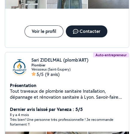
Voir le profil
Contacter
Auto-entrepreneur
Sari ZIDELMAL (plomb’ART)
Plombier
Vénissieux (Saint-Exupery)
5/5
(9 avis)
Présentation
Tout traveaux de plombrie sanitaire Installation,
dépannage et rénovation sanitaire à Lyon. Savoir-faire
artisanal et finitions soignées pour particuliers et
professionnels.
Dernier avis laissé par Vaneza : 5/5
Il y a 4 mois
Très bien! Une personne très professionnelle ! Je recommande
fortement !!