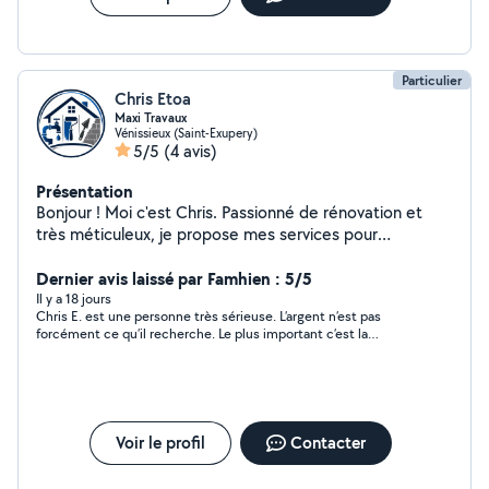
Particulier
Chris Etoa
Maxi Travaux
Vénissieux (Saint-Exupery)
5/5
(4 avis)
Présentation
Bonjour ! Moi c'est Chris. Passionné de rénovation et
très méticuleux, je propose mes services pour
transformer et entretenir votre intérieur. Ma photo de
profil me montre à l'œuvre, et c'est exactement avec
Dernier avis laissé par Famhien : 5/5
cette rigueur que j'interviens chez vous. Voici mes
Il y a 18 jours
Chris E. est une personne très sérieuse. L’argent n’est pas
domaines d'intervention : Sols : Pose méticuleuse de
forcément ce qu’il recherche. Le plus important c’est la
parquet (flottant, collé) et carrelage/crédence. Murs &
satisfaction de sa clientèle. Il m’a évité une situation à risque et
Plafonds : Création de cloisons, faux plafonds (placo),
je lui suis extrêmement reconnaissant. Je le recommande
enduits et peinture. Plomberie : Pose de sanitaires (WC,
vivement
vasques, robinetterie) et dépannage rapide.
Maçonnerie : Petits travaux de gros œuvre, ragréage et
Voir le profil
Contacter
démolition soignée. Ameublement : Montage et
démontage efficace de tous vos meubles en kit.