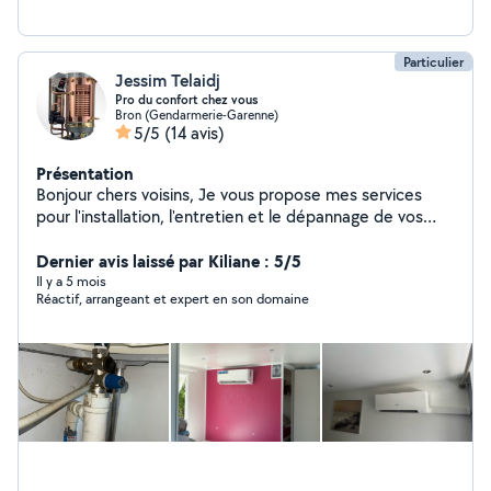
Particulier
Jessim Telaidj
Pro du confort chez vous
Bron (Gendarmerie-Garenne)
5/5
(14 avis)
Présentation
Bonjour chers voisins, Je vous propose mes services
pour l'installation, l'entretien et le dépannage de vos
équipements : Climatisations (pose, entretien,
réparation) Chaudières toutes énergies Cumulus /
Dernier avis laissé par Kiliane : 5/5
Chauffe-eaux Dépannage gaz tous types d'appareils
Il y a 5 mois
Réactif, arrangeant et expert en son domaine
Travaux de plomberie (fuites, robinets, WC, etc.)
Professionnel, rapide et à l'écoute, j'interviens chez vous
avec sérieux et efficacité.