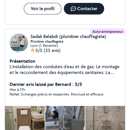
Voir le profil
Contacter
Auto-entrepreneur
Sadak Belabdi (plombier chauffagiste)
Plombier chauffagiste
Lyon (J. Recamier)
5/5
(35 avis)
Présentation
L'installation des conduites d'eau et de gaz. Le montage
et le raccordement des équipements sanitaires. La
détection et la réparation des fuites. L'entretien des
installations pour assurer leur bon fonctionnement. Le
Dernier avis laissé par Bernard : 5/5
respect des normes de sécurité et d'hygiène.
Hier à 17h
Parfait. Echanges précis et respectés. Ponctuel et efficace.