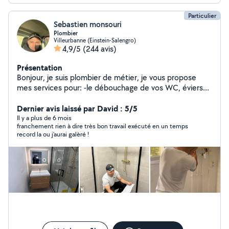
Particulier
Sebastien monsouri
Plombier
Villeurbanne (Einstein-Salengro)
4,9/5
(244 avis)
Présentation
Bonjour, je suis plombier de métier, je vous propose
mes services pour: -le débouchage de vos WC, éviers
et baignoire -le remplacement de votre robinetterie -la
répartition de fuites - la pose de votre nouvelle barre de
Dernier avis laissé par David : 5/5
douche - la pose de votre nouveau meuble de salle de
Il y a plus de 6 mois
franchement rien à dire très bon travail exécuté en un temps
bain - le remplacement de votre toilette - La réfection
record la ou j'aurai galèré !
de votre salle de bain Je peux aussi effectuer d'autres
petits travaux si cela rentre dans mes compétences
n'hésitez pas à me le demander.