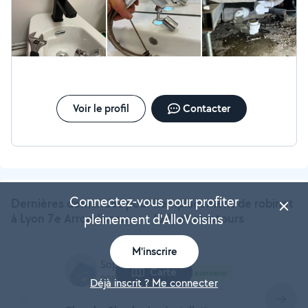
Voir le profil
Contacter
Connectez-vous pour profiter
Dernières demandes pour Remplacement de robinet
à Lyon 7e Arrondissement (69) et alentours
pleinement d'AlloVoisins
M'inscrire
Sophie D.
Carte
À convenir
postée à 08:54
Déjà inscrit ? Me connecter