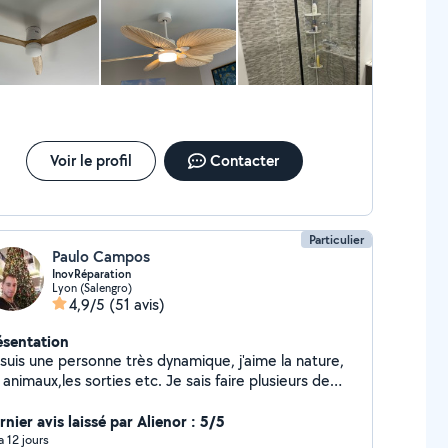
Voir le profil
Contacter
Particulier
Paulo Campos
InovRéparation
Lyon (Salengro)
4,9/5
(51 avis)
ésentation
s une personne très dynamique, j'aime la nature,
x,les sorties etc. Je sais faire plusieurs de
availles comme tout les travaux de une maison,
rasse, coffrage ,réseau de électricité, peinture ,
nier avis laissé par Alienor : 5/5
tallation de prises , interrupteur , raccordement de
 a 12 jours