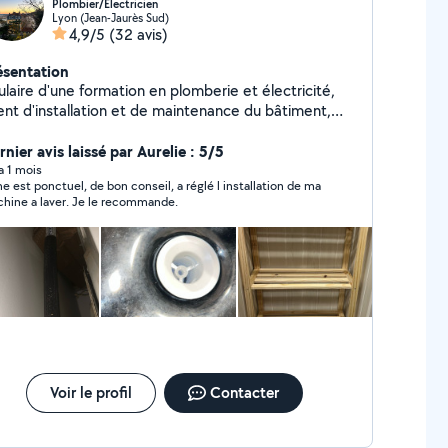
Plombier/Électricien
Lyon (Jean-Jaurès Sud)
4,9/5
(32 avis)
ésentation
ulaire d'une formation en plomberie et électricité,
ent d'installation et de maintenance du bâtiment,
sponible pour vos bricolages, dépannages du
otidien avec des prix arrangeants. N'hésitez pas à
nier avis laissé par Aurelie : 5/5
er ! P.S : Plusieurs clients me contactent en
 a 1 mois
ne est ponctuel, de bon conseil, a réglé l installation de ma
ant hors de mon champ d'action permit par
hine a laver. Je le recommande.
application je ne peux donc pas vous répondre..
uillez passer par mon numéro de téléphone
rectement ! Merci d'avance, si vous n'avez pas de
ponse ici c'est que je ne peux tout simplement pas
s répondre à cause de l'application..
Voir le profil
Contacter