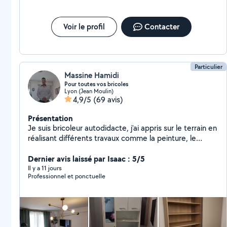
suis polyvalent : n'hésitez pas à me demander, j'étudie
tous types de travaux. Ponctuel, respectueux de votre
logement, je laisse toujours un chantier propre après
Voir le profil
Contacter
intervention. Disponible sur Lyon centre et alentours.
Particulier
Massine Hamidi
Pour toutes vos bricoles
Lyon (Jean Moulin)
4,9/5
(69 avis)
Présentation
Je suis bricoleur autodidacte, j'ai appris sur le terrain en
réalisant différents travaux comme la peinture, le
carrelage, la pose de placo, et le montage de meubles.
Je suis sérieux, débrouillard et j'aime le travail bien fait
Dernier avis laissé par Isaac : 5/5
Il y a 11 jours
Professionnel et ponctuelle