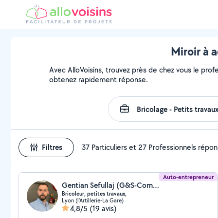
Miroir à 
Avec AlloVoisins, trouvez près de chez vous le profe
obtenez rapidement réponse.
Filtres
37 Particuliers et 27 Professionnels répo
Auto-entrepreneur
Gentian Sefullaj (G&S-Compagny)
Bricoleur, petites travaux,
Lyon (l'Artillerie-La Gare)
4,8/5
(19 avis)