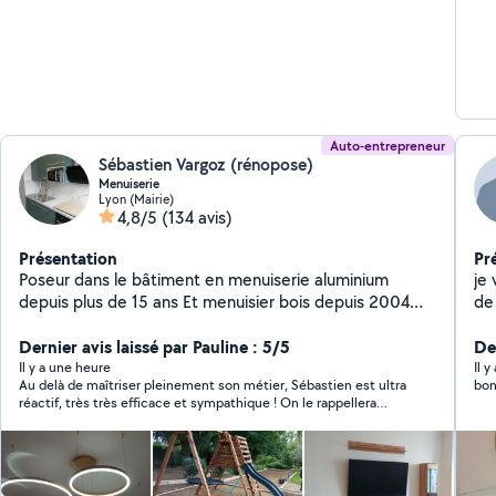
auc
Auto-entrepreneur
Sébastien Vargoz (rénopose)
Menuiserie
Lyon (Mairie)
4,8/5
(134 avis)
Présentation
Pr
Poseur dans le bâtiment en menuiserie aluminium
je
depuis plus de 15 ans Et menuisier bois depuis 2004
de
Pose de luminaire Et tout type de bricolage montage
fix
de cuisine.
Dernier avis laissé par Pauline : 5/5
tab
De
tri
Il y a une heure
Il 
Au delà de maîtriser pleinement son métier, Sébastien est ultra
bon
réactif, très très efficace et sympathique ! On le rappellera
sans hésiter !