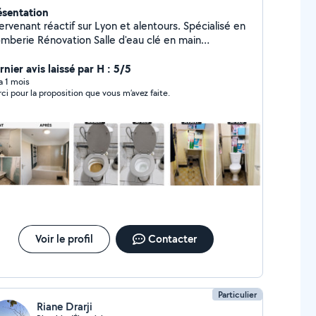
ésentation
ervenant réactif sur Lyon et alentours. Spécialisé en
novation Salle d'eau clé en main
pannage et urgence 7j/7 Fuite d'eau, débouchage
nalisation, chauffe-eau Devis + déplacement gratuits
nier avis laissé par H : 5/5
(Lyon et régions lyonnaise ) [07-46-32-60-57]
 a 1 mois
ci pour la proposition que vous m’avez faite.
Voir le profil
Contacter
Particulier
Riane Drarji