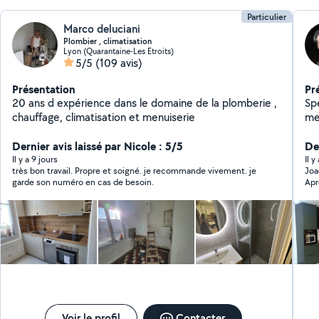
Particulier
Marco deluciani
Plombier , climatisation
Lyon (Quarantaine-Les Etroits)
5/5
(109 avis)
Présentation
Pr
20 ans d expérience dans le domaine de la plomberie ,
Sp
chauffage, climatisation et menuiserie
mes
alu
Dernier avis laissé par Nicole : 5/5
es
Der
ré
Il y a 9 jours
Il y
très bon travail. Propre et soigné. je recommande vivement. je
Joa
de 
garde son numéro en cas de besoin.
Apr
rép
pha
d'é
esc
se
une
re
dé
dé
Voir le profil
Contacter