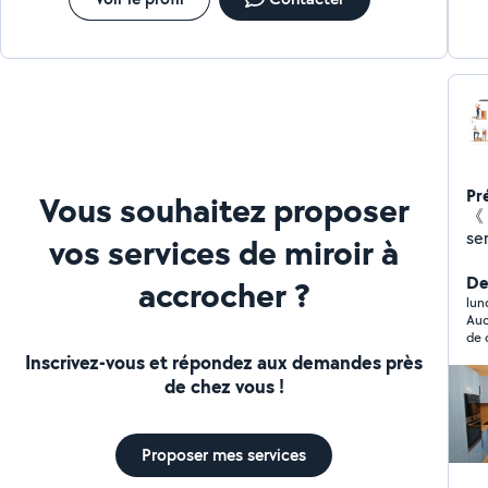
Pr
Vous souhaitez proposer
《 
se
vos services de miroir à
Fia
bes
Der
accrocher ?
lun
Auc
de 
vou
Inscrivez-vous et répondez aux demandes près
not
de chez vous !
aujou
n’a
ten
cel
Proposer mes services
emp
per