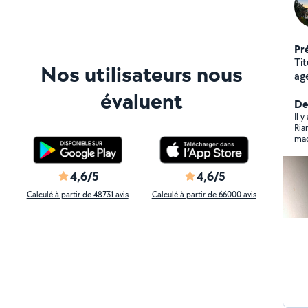
Pr
Tit
Nos utilisateurs nous
ag
di
évaluent
qu
Der
me contact
Il y
Ria
ét
mac
l'
ve
di
4,6/5
4,6/5
ré
Calculé à partir de 48731 avis
Calculé à partir de 66000 avis
vou