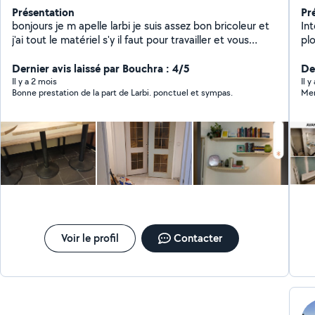
Présentation
Pr
bonjours je m apelle larbi je suis assez bon bricoleur et
Int
j'ai tout le matériel s'y il faut pour travailler et vous
plomberie Ré
satisfaire je peux aussi vous conseiller dans vos travaux
dé
, rénovation., aménagement d intérieur .montage de
Dernier avis laissé par Bouchra : 4/5
ca
Der
meuble cuisine décoration et aussi réparation et
Il y a 2 mois
Il y
Bonne prestation de la part de Larbi. ponctuel et sympas.
Mer
fabrication d ouvrages métalliques. De préférence
travailler avec des personnes réalistes et non des
marchands de tapis. Devis gratuit
Voir le profil
Contacter