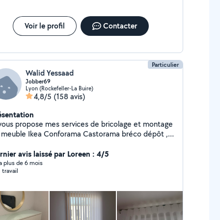
une nouvelle.
Voir le profil
Contacter
Particulier
Walid Yessaad
Jobber69
Lyon (Rockefeller-La Buire)
4,8/5
(158 avis)
ésentation
 vous propose mes services de bricolage et montage
 meuble Ikea Conforama Castorama bréco dépôt ,
ation de support mural tv et étagères , fixation de
leau et luminaire plafonnier led , installation de
rnier avis laissé par Loreen : 4/5
ngle à rideau
y a plus de 6 mois
 travail