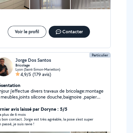
Voir le profil
Contacter
Particulier
Jorge Dos Santos
Bricolage
Lyon (Saint-Simon-Marietton)
4,9/5
(179 avis)
ésentation
njour j'effectue divers travaux de bricolage:montage
 meubles,joints silicone douche,baignoire ,papier
nt à raccord ,accessoires intérieur : tringles à
deaux,luminaires,étagères,cadres..
rnier avis laissé par Doryne : 5/5
y a plus de 6 mois
s bon contact. Jorge est très agréable, la pose s’est super
 passé, je suis ravie !