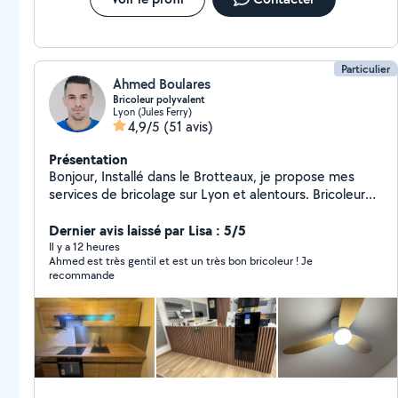
Particulier
Ahmed Boulares
Bricoleur polyvalent
Lyon (Jules Ferry)
4,9/5
(51 avis)
Présentation
Bonjour, Installé dans le Brotteaux, je propose mes
services de bricolage sur Lyon et alentours. Bricoleur
sérieux, soigneux et bien équipé, je réalise de
nombreux travaux avec du matériel professionnel.
Dernier avis laissé par Lisa : 5/5
J'interviens pour des petits comme des moyens
Il y a 12 heures
Ahmed est très gentil et est un très bon bricoleur ! Je
travaux, avec un travail propre, organisé et des finitions
recommande
soignées. Je peux notamment vous aider pour : * pose
de lustres, suspensions et luminaires * fixation de télé
au mur * pose de tringles à rideaux, étagères, cadres *
montage de meubles (tous types) * petits travaux de
peinture * pose de faïence * pose de crédence cuisine
* habillage mural / panneaux décoratifs * pose de
carrelage * divers travaux d'aménagement intérieur Je