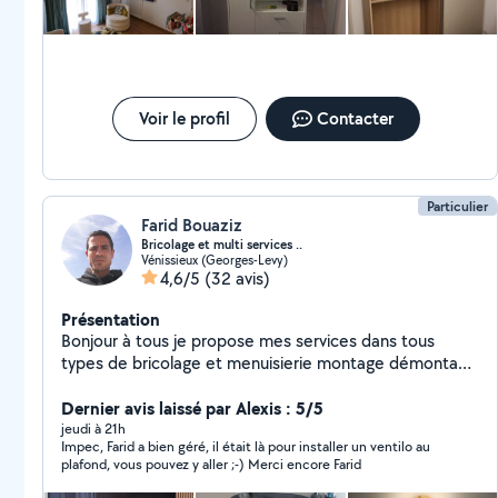
Voir le profil
Contacter
Particulier
Farid Bouaziz
Bricolage et multi services ..
Vénissieux (Georges-Levy)
4,6/5
(32 avis)
Présentation
Bonjour à tous je propose mes services dans tous
types de bricolage et menuisierie montage démontage
meubles cuisines dressings parquet sol rideaux lustre
fixation du télé peinture n'hésitez pas de me contacter
Dernier avis laissé par Alexis : 5/5
jeudi à 21h
Impec, Farid a bien géré, il était là pour installer un ventilo au
plafond, vous pouvez y aller ;-) Merci encore Farid