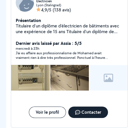
Électricien
Lyon (Stalingrad)
4,9/5
(138 avis)
Présentation
Titulaire d'un diplôme d'électricien de bâtiments avec
une expérience de 15 ans Titulaire d'un diplôme de
plombier et installation des sanitaires Expérience dans
la serrurier (Remplacement des poignées,des
Dernier avis laissé par Assia : 5/5
serrures,cylindre ....ect) Devis,conseil et déplacement
mercredi à 23h
J’ai eu affaire aux professionnalisme de Mohamed avait
gratuit Mon intervention consiste a réparer ou a la mise
vraiment rien à dire très professionnel. Ponctuel à l’heure
en marche des appareils
minutieux et le travail est excellent. Je recommande de lui, je
suis tombé sur le coup de foudre mais c’était plutôt le coup de
four 👌👌👌
Voir le profil
Contacter