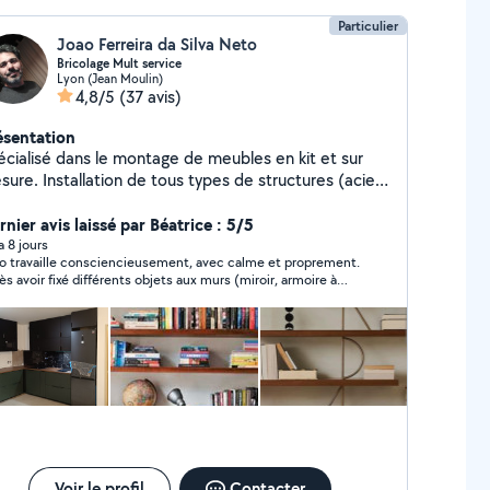
Particulier
Joao Ferreira da Silva Neto
Bricolage Mult service
Lyon (Jean Moulin)
4,8/5
(37 avis)
ésentation
écialisé dans le montage de meubles en kit et sur
ure. Installation de tous types de structures (acier,
minium, bois) : portes, portails, garde-corps,
caliers, mezzanines et fenêtres. Peinture et
nier avis laissé par Béatrice : 5/5
novation intérieure, pose de revêtements de sol et
 a 8 jours
o travaille consciencieusement, avec calme et proprement.
carrelage.Toiture, couvertures, gouttières et solins,
ès avoir fixé différents objets aux murs (miroir, armoire à
aration de fuites et d'infiltrations, petits travaux
rmacie, tringles à rideaux), il a assemblé une armoire/lit
lectricité et de plomberie. Prix compétitifs et
amotable qui était en kit, un travail complexe nécessitant
rvice de qualité.Nous effectuons également des
 journée de travail avec un résultat nickel. Merci Joao. Je le
commande vivement
ménagements et proposons une assistance pour les
ménagements.
Voir le profil
Contacter