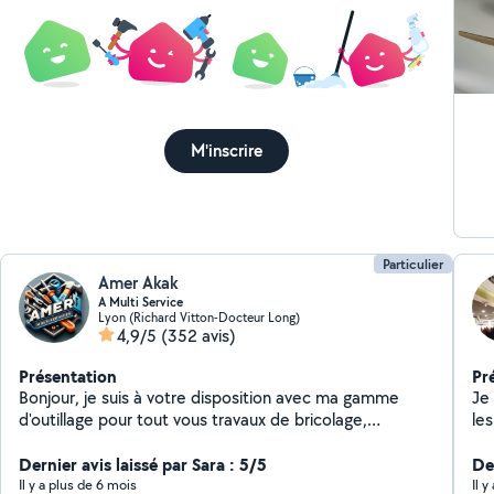
M'inscrire
Particulier
Amer Akak
A Multi Service
Lyon (Richard Vitton-Docteur Long)
4,9/5
(352 avis)
Présentation
Pr
Bonjour, je suis à votre disposition avec ma gamme
Je sui
d'outillage pour tout vous travaux de bricolage,
les animau
jardinage, peintures , nettoyage des terrasses et
tr
déménagement avec une grande qualité d'intervention
Dernier avis laissé par Sara : 5/5
ter
Der
n'hésitez pas à me contacter merci
ins
Il y a plus de 6 mois
Il y