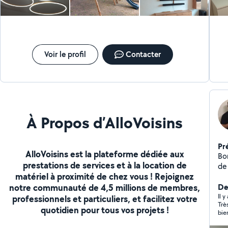
Voir le profil
Contacter
À Propos d’AlloVoisins
Pr
AlloVoisins est la plateforme dédiée aux
Bo
prestations de services et à la location de
de
matériel à proximité de chez vous ! Rejoignez
pei
notre communauté de 4,5 millions de membres,
ri
De
Il 
professionnels et particuliers, et facilitez votre
Trè
quotidien pour tous vos projets !
bien