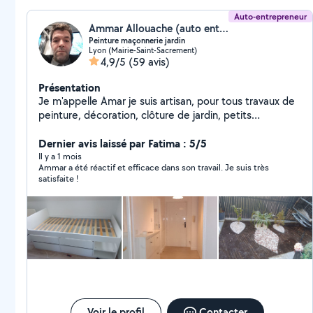
Auto-entrepreneur
Ammar Allouache (auto entreprise petit travaux)
Peinture maçonnerie jardin
Lyon (Mairie-Saint-Sacrement)
4,9/5
(59 avis)
Présentation
Je m'appelle Amar je suis artisan, pour tous travaux de
peinture, décoration, clôture de jardin, petits
bricolages de maçonnerie et autres, fixation de TV,
ainsi que fabrication dressing, réparation du volet
Dernier avis laissé par Fatima : 5/5
roulant et montage de cuisine.
Il y a 1 mois
Ammar a été réactif et efficace dans son travail. Je suis très
satisfaite !
Voir le profil
Contacter