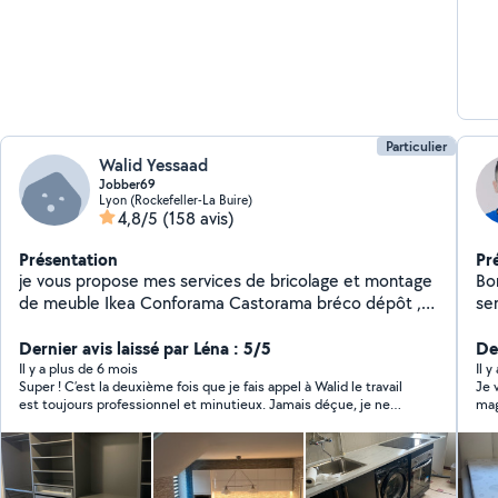
Particulier
Walid Yessaad
Jobber69
Lyon (Rockefeller-La Buire)
4,8/5
(158 avis)
Présentation
Pr
je vous propose mes services de bricolage et montage
Bo
de meuble Ikea Conforama Castorama bréco dépôt ,
ser
fixation de support mural tv et étagères , fixation de
sér
tableau et luminaire plafonnier led , installation de
Dernier avis laissé par Léna : 5/5
no
De
tringle à rideau
J'
Il y a plus de 6 mois
Il y
Super ! C’est la deuxième fois que je fais appel à Walid le travail
Je 
tra
est toujours professionnel et minutieux. Jamais déçue, je ne
mag
soignées. Je pe
manquerai pas de le contacter à nouveau 🙂 Je recommande
appliq
de 
pour tous, travail sérieux et Walid est très gentil!
dres
au 
mo