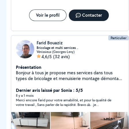
Voir le profil
Contacter
Particulier
Farid Bouaziz
Bricolage et multi services ..
Vénissieux (Georges-Levy)
4,6/5
(32 avis)
Présentation
Bonjour à tous je propose mes services dans tous
types de bricolage et menuisierie montage démontage
meubles cuisines dressings parquet sol rideaux lustre
fixation du télé peinture n'hésitez pas de me contacter
Dernier avis laissé par Sonia : 5/5
Il y a 1 mois
Merci encore Farid pour votre amabilité, et pour la qualité de
votre travail , Sans parler de la rapidité. Bravo 🙏 . je
recommande ++ .