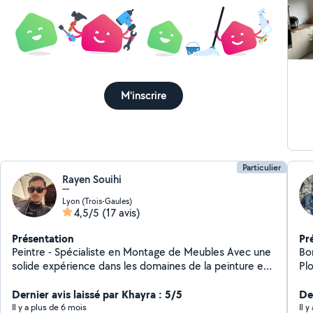
ins
l'o
tr
be
M'inscrire
Particulier
Rayen Souihi
´´´´´
Lyon (Trois-Gaules)
4,5/5
(17 avis)
Présentation
Pr
Peintre - Spécialiste en Montage de Meubles Avec une
Bonjour
solide expérience dans les domaines de la peinture et
Plombi
du montage de meubles, je propose des services de
de 
qualité pour embellir vos espaces et installer vos
Dernier avis laissé par Khayra : 5/5
Der
équipements avec soin et précision. Mes
Il y a plus de 6 mois
Il y