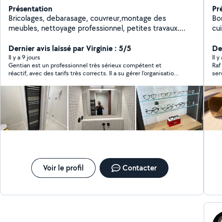
Présentation
Pr
Bricolages, debarasage, couvreur,montage des
Bo
meubles, nettoyage professionnel, petites travaux.
cui
Réparer et débloquer des stores.
20
Dernier avis laissé par Virginie : 5/5
mo
De
ph
Il y a 9 jours
Il 
Gentian est un professionnel très sérieux compétent et
Raf
ph
réactif, avec des tarifs très corrects. Il a su gérer l’organisation
ser
du
avec mon locataire pour la prise de rendez-vous et l’installation
De 
d'e
du détecteur de fumée. Je referai appel à ses services.
cu
Voir le profil
Contacter