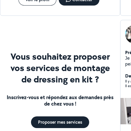
Pr
Vous souhaitez proposer
Je 
pei
vos services de montage
br
ain
Der
de dressing en kit ?
ro
Il y
Il e
Inscrivez-vous et répondez aux demandes près
de chez vous !
Proposer mes services