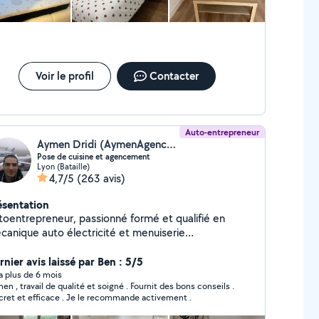
inture * pose de faïence * pose de crédence cuisine
habillage mural / panneaux décoratifs * pose de
relage * divers travaux d'aménagement intérieur Je
s polyvalent : n'hésitez pas à me demander, j'étudie
us types de travaux. Ponctuel, respectueux de votre
gement, je laisse toujours un chantier propre après
Voir le profil
Contacter
intervention. Disponible sur Lyon centre et alentours.
Auto-entrepreneur
Aymen Dridi (AymenAgencement)
Pose de cuisine et agencement
Lyon (Bataille)
4,7/5
(263 avis)
ésentation
toentrepreneur, passionné formé et qualifié en
canique auto électricité et menuiserie
ement. Je fais de l'agencement et
énagement d'espace pour les professionnels et les
nier avis laissé par Ben : 5/5
ticuliers depuis une dizaine d'années : montage de
y a plus de 6 mois
en , travail de qualité et soigné . Fournit des bons conseils .
nds aux 4 coins de l'Europe , pose de cuisines,
cret et efficace . Je le recommande activement .
encement de boutiques bureaux et habitations,
brication de meubles sur mesures, dépannage et