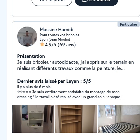
Particulier
Massine Hamidi
Pour toutes vos bricoles
Lyon (Jean Moulin)
4,9/5
(69 avis)
Présentation
Je suis bricoleur autodidacte, j'ai appris sur le terrain en
réalisant différents travaux comme la peinture, le
carrelage, la pose de placo, et le montage de meubles.
Je suis sérieux, débrouillard et j'aime le travail bien fait
Dernier avis laissé par Layan : 5/5
Il y a plus de 6 mois
⭐️⭐️⭐️⭐️⭐️ Je suis entièrement satisfaite du montage de mon
dressing ! Le travail a été réalisé avec un grand soin : chaque
étape a été faite minutieusement, calmement et avec une
vraie attention au détail. Le résultat est tout simplement
parfait. En plus d’être très professionnel, la personne est
sympathique, ponctuelle et arrangeante. C’est agréable de voir
quelqu’un qui prend le temps de bien faire les choses. Je
recommande vivement ses services !