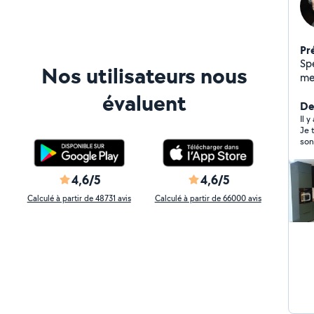
Pr
Sp
Nos utilisateurs nous
mes
alu
évaluent
es
De
ré
Il y
Je 
de 
son
rép
eff
d'é
été
se
que
4,6/5
4,6/5
bea
dé
rec
Calculé à partir de 48731 avis
Calculé à partir de 66000 avis
dé