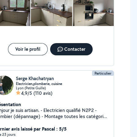
tallations électriques ... J'ai le savoir faire et tout
utillage nécessaire pour réaliser vos petits et gros
avaux n'hésitez pas à me contacter si vous avez
soin
Voir le profil
Contacter
Particulier
Serge Khachatryan
Électricien,plomberie, cuisine
Lyon (Petite Guille)
4,9/5
(110 avis)
ésentation
 je suis artisan. - Electricien qualifié N2P2 -
er (dépannage) - Montage toutes les catégories
Meubles , n'hésitez pas si vous avez besoin.
nier avis laissé par Pascal : 5/5
 a 23 jours