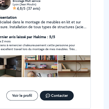
Bricolage Mult service
Lyon (Jean Moulin)
4,8/5
(37 avis)
ésentation
écialisé dans le montage de meubles en kit et sur
ure. Installation de tous types de structures (acier,
minium, bois) : portes, portails, garde-corps,
caliers, mezzanines et fenêtres. Peinture et
rnier avis laissé par Hakima : 5/5
novation intérieure, pose de revêtements de sol et
 a 2 mois
tiens à remercier chaleureusement cette personne pour
carrelage.Toiture, couvertures, gouttières et solins,
 excellent travail lors du montage de mes meubles. Très
aration de fuites et d'infiltrations, petits travaux
icace, très gentil, soigneux et propre dans son travail, tout a
lectricité et de plomberie. Prix compétitifs et
 parfaitement réalisé. Je lui ai même demandé d’ajouter
rvice de qualité.Nous effectuons également des
lques travaux supplémentaires et il a accepté avec
ucoup de gentillesse et de professionnalisme. Je
ménagements et proposons une assistance pour les
ommande à 100 % !
ménagements.
Voir le profil
Contacter