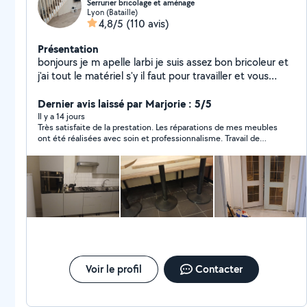
Serrurier bricolage et aménage
Lyon (Bataille)
4,8/5
(110 avis)
Présentation
bonjours je m apelle larbi je suis assez bon bricoleur et
j'ai tout le matériel s'y il faut pour travailler et vous
satisfaire je peux aussi vous conseiller dans vos travaux
, rénovation., aménagement d intérieur .montage de
Dernier avis laissé par Marjorie : 5/5
meuble cuisine décoration et aussi réparation et
Il y a 14 jours
Très satisfaite de la prestation. Les réparations de mes meubles
fabrication d ouvrages métalliques. De préférence
ont été réalisées avec soin et professionnalisme. Travail de
travailler avec des personnes réalistes et non des
qualité, personne sérieuse et efficace. Je recommande !
marchands de tapis. Devis gratuit
Voir le profil
Contacter