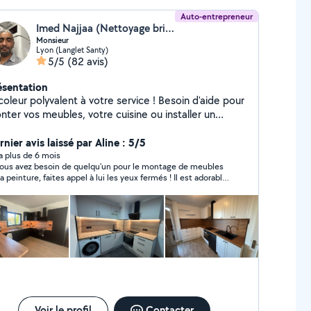
Auto-entrepreneur
Imed Najjaa (Nettoyage bricolage)
Monsieur
Lyon (Langlet Santy)
5/5
(82 avis)
ésentation
coleur polyvalent à votre service ! Besoin d'aide pour
nter vos meubles, votre cuisine ou installer un
e? Je peux tout faire ! Montage de meubles de
utes marques (IKEA, Conforama, Leroy Merlin)
nier avis laissé par Aline : 5/5
age et installation de cuisines Installation de
y a plus de 6 mois
vous avez besoin de quelqu’un pour le montage de meubles
inaires et petits travaux de bricolage Soigneux,
la peinture, faites appel à lui les yeux fermés ! Il est adorable,
nctuel et expérimenté, je m'assure que tout soit fait
s minutieux et sait parfaitement s’adapter. Je recommande
rrectement et rapidement. Contactez-moi pour un
000 % !
is ou pour planifier votre projet !
Voir le profil
Contacter