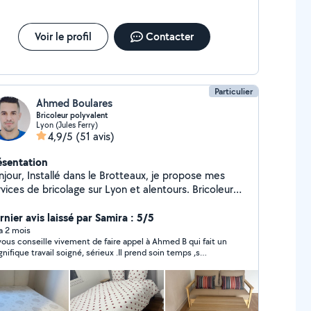
Voir le profil
Contacter
Particulier
Ahmed Boulares
Bricoleur polyvalent
Lyon (Jules Ferry)
4,9/5
(51 avis)
ésentation
njour, Installé dans le Brotteaux, je propose mes
vices de bricolage sur Lyon et alentours. Bricoleur
ieux, soigneux et bien équipé, je réalise de
mbreux travaux avec du matériel professionnel.
rnier avis laissé par Samira : 5/5
interviens pour des petits comme des moyens
 a 2 mois
vous conseille vivement de faire appel à Ahmed B qui fait un
vaux, avec un travail propre, organisé et des finitions
nifique travail soigné, sérieux .Il prend soin temps ,s
ux notamment vous aider pour : * pose
ue et donne des conseils. Il m ' à très bien monté mon
lustres, suspensions et luminaires * fixation de télé
sing et je suis très satisfaite .Je ferai toujours appel à lui
mur * pose de tringles à rideaux, étagères, cadres *
dorénavant. Merci
ntage de meubles (tous types) * petits travaux de