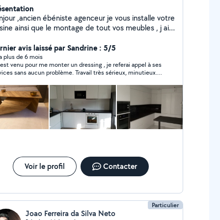
ésentation
njour ,ancien ébéniste agenceur je vous installe votre
sine ainsi que le montage de tout vos meubles , j ai
 années d'expérience dans la fabrication et le
ntage de meubles ainsi que la pose . Toutes les
rnier avis laissé par Sandrine : 5/5
otos sont mes propres réalisations et non pas des
y a plus de 6 mois
 est venu pour me monter un dressing , je referai appel à ses
otos prise par Google . On ne devient pas cuisiniste
vices sans aucun problème. Travail très sérieux, minutieux.
 jour au lendemain mais avec des années
plus une personne très sympathique
xpérience . PS: je ne repasserai plus derrière des
isines mal posées ou des cuisines inachevés merci.
Voir le profil
Contacter
Particulier
Joao Ferreira da Silva Neto