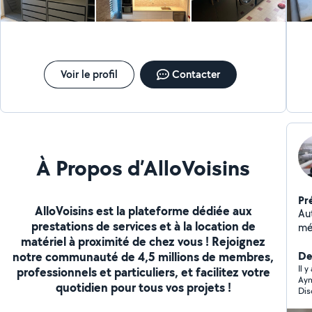
pe
* 
car
sui
to
lo
Voir le profil
Contacter
À Propos d’AlloVoisins
Pr
AlloVoisins est la plateforme dédiée aux
Au
prestations de services et à la location de
mé
matériel à proximité de chez vous ! Rejoignez
d'agenc
notre communauté de 4,5 millions de membres,
am
Der
par
Il 
professionnels et particuliers, et facilitez votre
Aym
sta
quotidien pour tous vos projets !
Dis
ag
fa