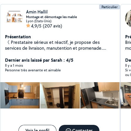
Particulier
Amin Hallil
Montage et démontage les mable
Lyon (Etats-Unis)
4,9/5
(207 avis)
Présentation
Pr
《 Prestataire sérieux et réactif, je propose des
Bri
services de livraison, manutention et promenade.
mo
Fiable, ponctuel et à l'écoute, je m'adapte à vos
lustr
besoins avec des tarifs accessibles disponible 7jr/7jr .》
Dernier avis laissé par Sarah : 4/5
to
Der
Mont
Il y a 1 mois
Il 
Personne très avenante et aimable
Si 
lum
ou 
po
trè
co
à 2
dev
Voir le profil
Contacter