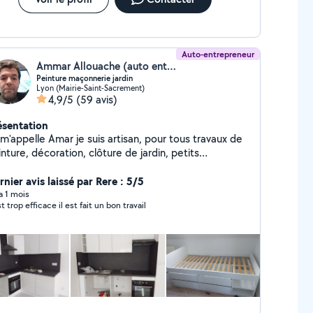
Auto-entrepreneur
Ammar Allouache (auto entreprise petit travaux)
Peinture maçonnerie jardin
Lyon (Mairie-Saint-Sacrement)
4,9/5
(59 avis)
ésentation
m'appelle Amar je suis artisan, pour tous travaux de
nture, décoration, clôture de jardin, petits
icolages de maçonnerie et autres, fixation de TV,
si que fabrication dressing, réparation du volet
nier avis laissé par Rere : 5/5
ulant et montage de cuisine.
 a 1 mois
st trop efficace il est fait un bon travail