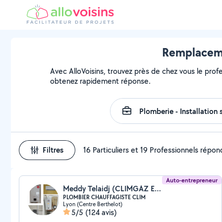
Remplaceme
Avec AlloVoisins, trouvez près de chez vous le prof
obtenez rapidement réponse.
Filtres
16 Particuliers et 19 Professionnels répo
Auto-entrepreneur
Meddy Telaidj (CLIMGAZ ENERGIE)
PLOMBIER CHAUFFAGISTE CLIM
Lyon (Centre Berthelot)
5/5
(124 avis)