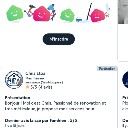
M'inscrire
Particulier
Chris Etoa
Maxi Travaux
Vénissieux (Saint-Exupery)
5/5
(4 avis)
Présentation
Pr
Bonjour ! Moi c'est Chris. Passionné de rénovation et
Plombi
très méticuleux, je propose mes services pour
alentours Vou
transformer et entretenir votre intérieur. Ma photo de
ou un loca
profil me montre à l'œuvre, et c'est exactement avec
Dernier avis laissé par Famhien : 5/5
co
De
cette rigueur que j'interviens chez vous. Voici mes
art
Il y a 18 jours
Il y