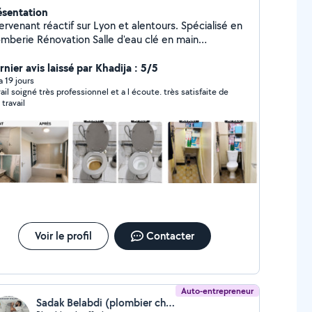
ésentation
ervenant réactif sur Lyon et alentours. Spécialisé en
novation Salle d'eau clé en main
pannage et urgence 7j/7 Fuite d'eau, débouchage
nalisation, chauffe-eau Devis + déplacement gratuits
nier avis laissé par Khadija : 5/5
(Lyon et régions lyonnaise ) [07-46-32-60-57]
 a 19 jours
vail soigné très professionnel et a l écoute. très satisfaite de
 travail
Voir le profil
Contacter
Auto-entrepreneur
Sadak Belabdi (plombier chauffagiste)