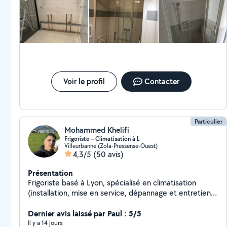
besoins. Réactif, sympathique, courtois, ponctuel, pédagogue
et respectueux. Contacte samedi soir, il est venu un dimanche
et a fait immédiatement le nouveau branchement de tuyau et
a posé un robinet extérieur. Très soigneux.excellent rapport
qualité prix.
Voir le profil
Contacter
Particulier
Mohammed Khelifi
Frigoriste – Climatisation à L
Villeurbanne (Zola-Pressense-Ouest)
4,3/5
(50 avis)
Présentation
Frigoriste basé à Lyon, spécialisé en climatisation
(installation, mise en service, dépannage et entretien
des systèmes split et multi-split). J'interviens
rapidement en période de forte chaleur _Camion
Dernier avis laissé par Paul : 5/5
disponible pour transport et livraison de meubles et
Il y a 14 jours