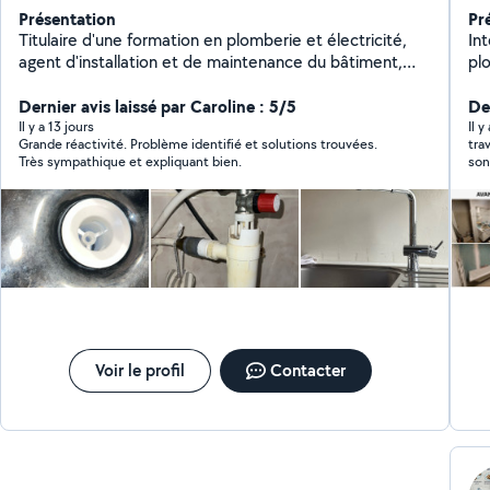
Présentation
Pr
Titulaire d'une formation en plomberie et électricité,
Int
agent d'installation et de maintenance du bâtiment,
plomberie Ré
disponible pour vos bricolages, dépannages du
dé
quotidien avec des prix arrangeants. N'hésitez pas à
Dernier avis laissé par Caroline : 5/5
ca
Der
me contacter ! P.S : Plusieurs clients me contactent en
Il y a 13 jours
Il y
Grande réactivité. Problème identifié et solutions trouvées.
tra
étant hors de mon champ d'action permit par
Très sympathique et expliquant bien.
son
l'application je ne peux donc pas vous répondre..
veuillez passer par mon numéro de téléphone
directement ! Merci d'avance, si vous n'avez pas de
réponse ici c'est que je ne peux tout simplement pas
vous répondre à cause de l'application..
Voir le profil
Contacter