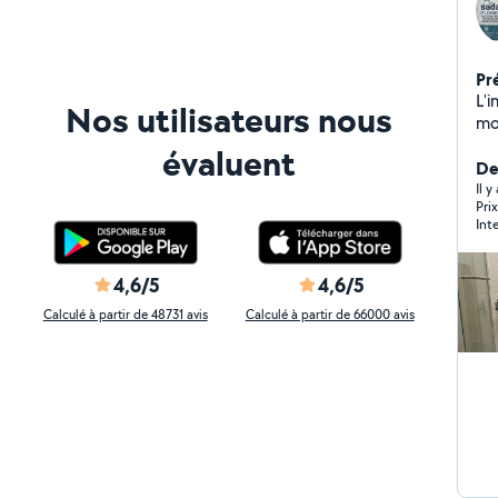
Pr
L'i
Nos utilisateurs nous
mo
sanitaires. La
évaluent
L'e
De
fonction
Il y
Pri
d'
Int
rés
4,6/5
4,6/5
Calculé à partir de 48731 avis
Calculé à partir de 66000 avis