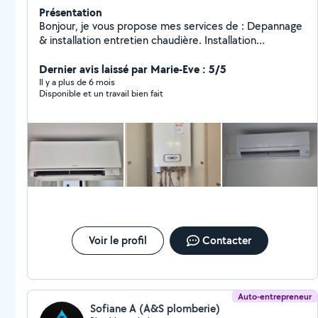
Présentation
Bonjour, je vous propose mes services de : Depannage
& installation entretien chaudière. Installation
climatisation & pompe à chaleur Depannage
&installation sanitaire chauffage. Desembouage
Dernier avis laissé par Marie-Eve : 5/5
radiateur plancher chauffant. Installation et mise en
Il y a plus de 6 mois
Disponible et un travail bien fait
service CLIMATISATION Robineterie cumulus
débouchage fuite. Dispo 7/7 déplacement et devis
gratuit. TEL :O7 83 05 40 37
Voir le profil
Contacter
Auto-entrepreneur
Sofiane A (A&S plomberie)