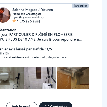
Particulier
Sabrina Megraoui Younes
Plomberie Chauffagiste
Lyon (Loyasse-Saint-Just)
4,5/5
(26 avis)
ésentation
ICULIER DIPLÔMÉ EN PLOMBERIE
S PLUS DE 10 ANS. Je suis là pour répondre à
us vos besoins en plomberie, que ce soit pour des
arations d'urgence, des installations ou des
nier avis laissé par Hafida : 1/5
tretiens réguliers. Je me rends disponible pour
di à 16h
 robinet extérieur est monté tordu, deçu du travail
ntir un service rapide et de qualité. Mes services
étection et réparation de fuites -
tallation de sanitaires et robinetterie - Entretien de
ffe-eaux - Soudure etc... Vous pouvez prendre
ntact avec moi directement par téléphone ou par
r un devis. Ne laissez pas les soucis de
omberie gâcher votre journée. Faites confiance à
mon expertise ;-) Bien à vous Younes MEGRAOUI
Voir le profil
Contacter