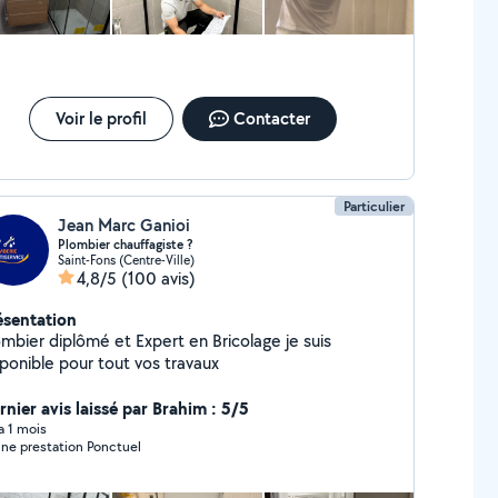
Voir le profil
Contacter
Particulier
Jean Marc Ganioi
Plombier chauffagiste ?️
Saint-Fons (Centre-Ville)
4,8/5
(100 avis)
ésentation
ombier diplômé et Expert en Bricolage je suis
sponible pour tout vos travaux
rnier avis laissé par Brahim : 5/5
 a 1 mois
Bonne prestation Ponctuel