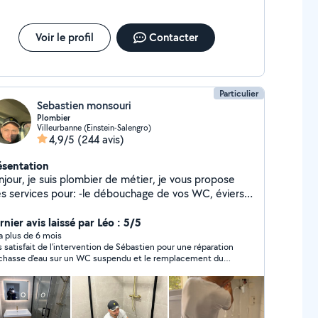
Voir le profil
Contacter
Particulier
Sebastien monsouri
Plombier
Villeurbanne (Einstein-Salengro)
4,9/5
(244 avis)
ésentation
njour, je suis plombier de métier, je vous propose
vices pour: -le débouchage de vos WC, éviers
 baignoire -le remplacement de votre robinetterie -
répartition de fuites - la pose de votre nouvelle barre
nier avis laissé par Léo : 5/5
 douche - la pose de votre nouveau meuble de salle
y a plus de 6 mois
s satisfait de l'intervention de Sébastien pour une réparation
 bain - le remplacement de votre toilette - La
chasse d'eau sur un WC suspendu et le remplacement du
tion de votre salle de bain Je peux aussi effectuer
upe de sécurité sur un chauffe eau. Réactif et très bon
utres petits travaux si cela rentre dans mes
port qualité/prix, je recommande.
mpétences n'hésitez pas à me le demander.