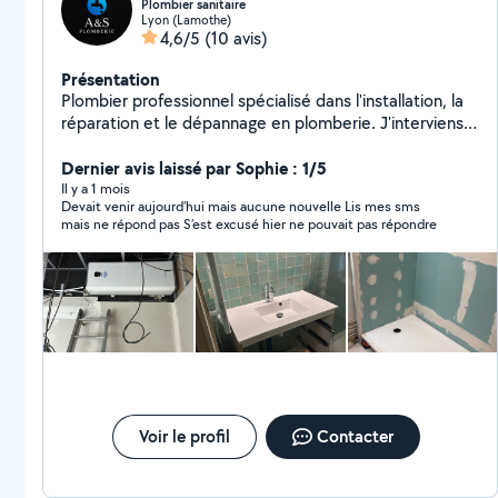
Plombier sanitaire
Lyon (Lamothe)
4,6/5
(10 avis)
Présentation
Plombier professionnel spécialisé dans l'installation, la
réparation et le dépannage en plomberie. J'interviens
rapidement pour résoudre vos problèmes de fuites,
canalisations, sanitaires et chauffage, avec un travail
Dernier avis laissé par Sophie : 1/5
soigné et durable.
Il y a 1 mois
Devait venir aujourd’hui mais aucune nouvelle Lis mes sms
mais ne répond pas S’est excusé hier ne pouvait pas répondre
Voir le profil
Contacter