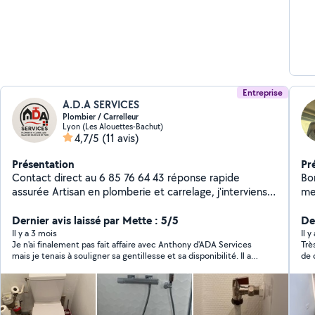
Entreprise
A.D.A SERVICES
Plombier / Carrelleur
Lyon (Les Alouettes-Bachut)
4,7/5
(11 avis)
Présentation
Pr
Contact direct au 6 85 76 64 43 réponse rapide
Bo
assurée Artisan en plomberie et carrelage, j'interviens
mes ser
pour tous types de travaux, en neuf comme en
et
rénovation. Je réalise le dépannage plomberie, la
Dernier avis laissé par Mette : 5/5
la 
Der
création et rénovation de salles de bain clé en main,
de
Il y a 3 mois
Il 
Je n'ai finalement pas fait affaire avec Anthony d'ADA Services
Trè
ainsi que la pose de carrelage et faïence. Travail
de
mais je tenais à souligner sa gentillesse et sa disponibilité. Il a
de 
sérieux, soigné et rapide, avec un accompagnement
réfec
été de bons conseils pour trouver une solution à mes
gro
personnalisé du début à la fin du projet. Intervention
d'a
problèmes de plomberie. Je n'hésiterais pas à faire à lui, le jour
rap
sur Vienne, Lyon et alentours. Bénéficiez de -10 % sur
co
où je pourrai réaliser ces travaux.
votre devis en laissant un avis 5 étoiles.