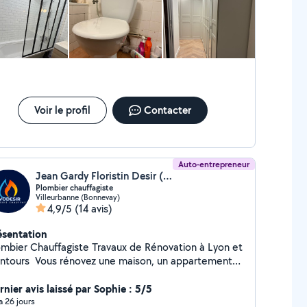
Voir le profil
Contacter
Auto-entrepreneur
Jean Gardy Floristin Desir (AVODESIR Plomberie Chauffage)
Plombier chauffagiste
Villeurbanne (Bonnevay)
4,9/5
(14 avis)
ésentation
er Chauffagiste Travaux de Rénovation à Lyon et
s rénovez une maison, un appartement
l ? Je vous propose des prestations
mplètes de plomberie et chauffage, réalisées par un
rnier avis laissé par Sophie : 5/5
isan plombier chauffagiste qualifié, avec devis gratuit
 a 26 jours