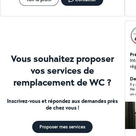
Pr
Vous souhaitez proposer
In
ré
vos services de
De
remplacement de WC ?
Il y
Ne vie
un 
en
Inscrivez-vous et répondez aux demandes près
de chez vous !
Proposer mes services