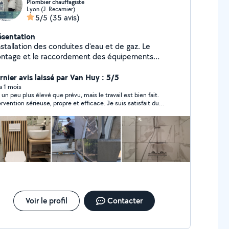
Plombier chauffagiste
Lyon (J. Recamier)
5/5
(35 avis)
ésentation
nstallation des conduites d'eau et de gaz. Le
ntage et le raccordement des équipements
 détection et la réparation des fuites.
ntretien des installations pour assurer leur bon
rnier avis laissé par Van Huy : 5/5
nement. Le respect des normes de sécurité et
 a 1 mois
x un peu plus élevé que prévu, mais le travail est bien fait.
hygiène.
ervention sérieuse, propre et efficace. Je suis satisfait du
ultat.
Voir le profil
Contacter