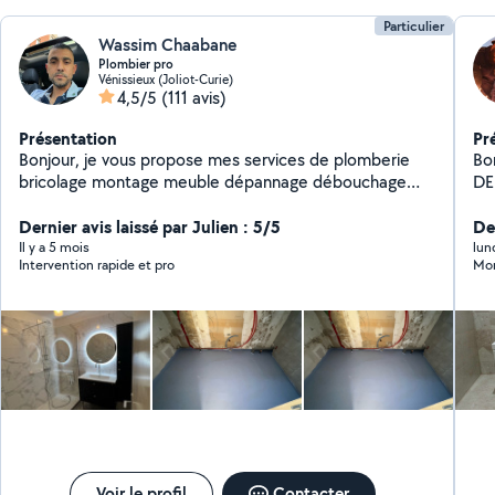
Particulier
Wassim Chaabane
Plombier pro
Vénissieux (Joliot-Curie)
4,5/5
(111 avis)
Présentation
Pr
Bonjour, je vous propose mes services de plomberie
Bonjour, PART
bricolage montage meuble dépannage débouchage
DEPUI
disponible 24/24
to
Dernier avis laissé par Julien : 5/5
rép
Der
en
Il y a 5 mois
lun
Intervention rapide et pro
Mon
gara
incluent : - D
Ins
chau
co
msg pou
pl
Voir le profil
Contacter