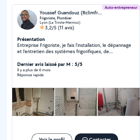
Auto-entrepreneur
Youssef Guendouz (Rclimfroid)
Frigoriste, Plombier
Lyon (La Trinite-Mermoz)
3,2/5
(11 avis)
Présentation
Entreprise Frigoriste, je fais l'installation, le dépannage
et l'entretien des systèmes frigorifiques, de
climatisation et d'électricité.. Des petits travaux de
plomberie sanitaire également. Disponible sur Lyon et
Dernier avis laissé par M : 5/5
la région Devis gratuit par téléphone Intervention
Il y a plus de 6 mois
Réponse rapide
rapide 6/7
Voir le profil
Contacter