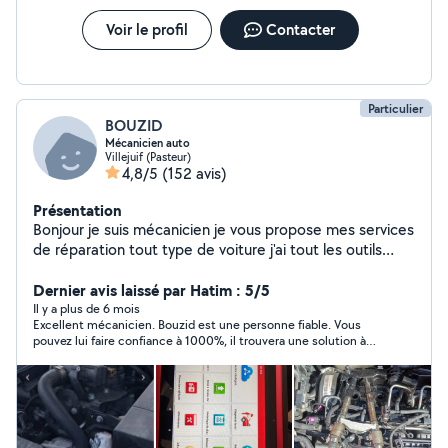
Voir le profil
Contacter
Particulier
BOUZID
Mécanicien auto
Villejuif (Pasteur)
4,8/5
(152 avis)
Présentation
Bonjour je suis mécanicien je vous propose mes services
de réparation tout type de voiture j'ai tout les outils
nécessaire et disponible tout les après-midi et les
week-ends vous pouvez me contacte ou téléphone
Dernier avis laissé par Hatim : 5/5
o6984360 31de préférence j'arrive pas à répondre à
Il y a plus de 6 mois
Excellent mécanicien. Bouzid est une personne fiable. Vous
vous messages sur l'application merci de me contacts
pouvez lui faire confiance à 1000%, il trouvera une solution à
par appeler ou SMS et je vous répond
votre panne même si celà prendra du temps. Je recommande
sans hésiter Bouzid