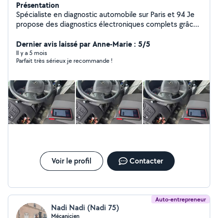
Présentation
Spécialiste en diagnostic automobile sur Paris et 94 Je
propose des diagnostics électroniques complets grâce
à une valise professionnelle multimarque. Lecture et
effacement des défauts, vérification de tous les
Dernier avis laissé par Anne-Marie : 5/5
systèmes (moteur, ABS, airbag, etc.), avec rapport PDF
Il y a 5 mois
Parfait très sérieux je recommande !
clair et détaillé remis à chaque client. Services
disponibles : diagnostic rapide, check-up avant achat,
contrôle complet. Intervention à domicile ou sur rendez-
vous, 7j/7. Sérieux, réactif et économique une
alternative fiable aux garages traditionnels. Numéro :
zéro sept 88 82 99 41
Voir le profil
Contacter
Auto-entrepreneur
Nadi Nadi (Nadi 75)
Mécanicien