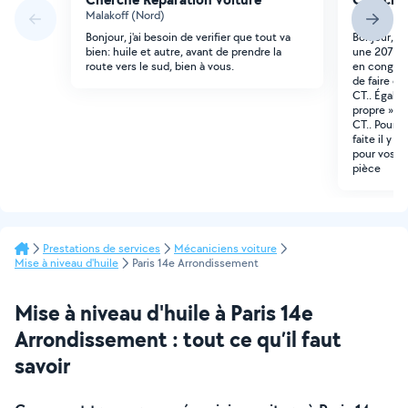
Malakoff (Nord)
Paris (Aute
Bonjour, j'ai besoin de verifier que tout va
Bonjour, J'
bien: huile et autre, avant de prendre la
une 207 1.
route vers le sud, bien à vous.
en congés 
de faire ce
CT.. Égale
propre » su
CT.. Pour in
faite il y 
pour vos ret
pièce
Prestations de services
Mécaniciens voiture
Mise à niveau d'huile
Paris 14e Arrondissement
Mise à niveau d'huile à Paris 14e
Arrondissement : tout ce qu’il faut
savoir