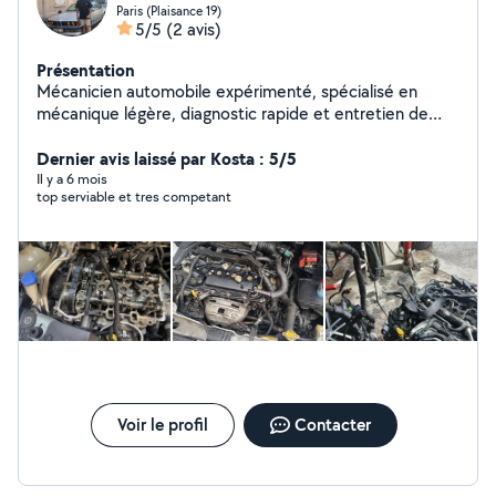
Paris (Plaisance 19)
5/5
(2 avis)
Présentation
Mécanicien automobile expérimenté, spécialisé en
mécanique légère, diagnostic rapide et entretien de
véhicules toutes marques. Auto-entrepreneur sérieux
en Île-de-France, offrant un service fiable, transparent
Dernier avis laissé par Kosta : 5/5
et adapté aux besoins de chaque client. Compétences
Il y a 6 mois
top serviable et tres competant
en scooters électriques et maintenance technique.
Intervention sur place ou à domicile selon disponibilité.
Disponible pour rendez-vous rapides et devis clairs
Voir le profil
Contacter