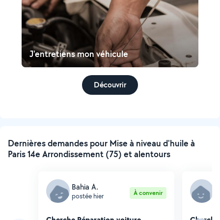
J'entretiens mon véhicule
Découvrir
Dernières demandes pour Mise à niveau d'huile à
Paris 14e Arrondissement (75) et alentours
Bahia A.
H
À convenir
postée hier
p
Cherche Réparation voiture
Cherche 