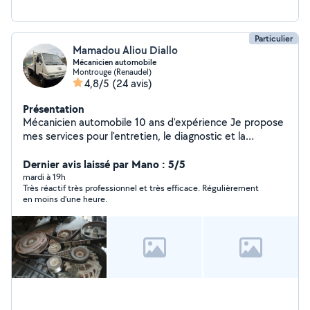
Particulier
Mamadou Aliou Diallo
Mécanicien automobile
Montrouge (Renaudel)
4,8/5
(24 avis)
Présentation
Mécanicien automobile 10 ans d'expérience Je propose
mes services pour l'entretien, le diagnostic et la
réparation de votre véhicule, toutes marques
confondues. Prestations proposées : Diagnostic
Dernier avis laissé par Mano : 5/5
complet Vidange & entretien régulier Freins
mardi à 19h
Très réactif très professionnel et très efficace. Régulièrement
(plaquettes, disques) Amortisseurs / suspension
en moins d’une heure.
Échappement Batterie & alternateur Courroie de
distribution Recherche de pannes Pré-contrôle
technique Déplacement possible selon localisation
Pourquoi me choisir ? 10 ans d'expérience dans la
mécanique automobile Travail soigné, rapide et sérieux
Prix compétitifs Conseils personnalisés Satisfaction
garantie Disponibilité : Sur rendez-vous ou sans
Déplacement : Oui / Non (à préciser)