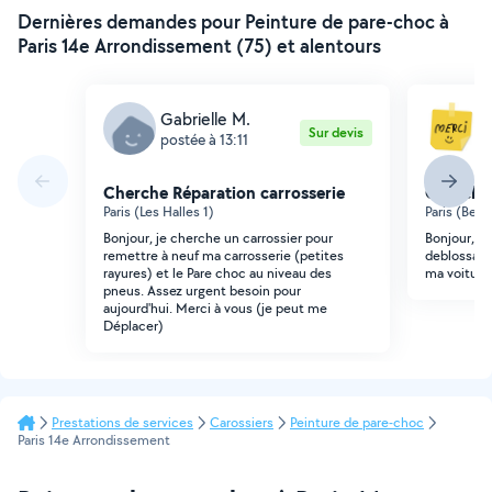
Dernières demandes pour Peinture de pare-choc à
Paris 14e Arrondissement (75) et alentours
Gabrielle M.
S
Sur devis
postée à 13:11
p
Cherche Réparation carrosserie
Cherche 
Paris (Les Halles 1)
Paris (Berc
Bonjour, je cherche un carrossier pour
Bonjour, Bo
remettre à neuf ma carrosserie (petites
deblossage
rayures) et le Pare choc au niveau des
ma voiture
pneus. Assez urgent besoin pour
aujourd'hui. Merci à vous (je peut me
Déplacer)
Prestations de services
Carossiers
Peinture de pare-choc
Paris 14e Arrondissement