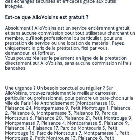
des échanges sécurisés et efficaces grâce aux outils
intégrés.
Est-ce que AlloVoisins est gratuit ?
Absolument ! AlloVoisins est un service entièrement gratuit
et sans aucune commission pour tout utilisateur cherchant un
membre, qu’il soit professionnel ou particulier, pour une
prestation de service ou une location de matériel. Payez
uniquement le prix de la prestation, fixé par vous,
demandeur, et l’offreur.
Vous pouvez réaliser le paiement en ligne de la prestation
directement sur AlloVoisins, sans aucune commission ni frais
bancaires.
Une urgence ? Un besoin ponctuel ou régulier ? Sur
AlloVoisins, trouvez rapidement le meilleur carrossier,
particulier ou professionnel, pour peindre un pare-choc sur la
ville de Paris 14e Arrondissement (Montparnasse 10,
Plaisance 24, Montparnasse 9, Petit Montrouge 1, Plaisance
2, Plaisance 6, Montparnasse 3, Plaisance 19, Parc de
Montsouris 6, Plaisance 20, Plaisance 21, Petit Montrouge 9,
Montparnasse 7, Plaisance 4, Montparnasse 5, Plaisance 9,
Plaisance 14, Plaisance 17, Parc de Montsouris 5, Petit
Montrouge 16, Parc de Montsouris 7, Montparnasse 1, Petit
Montrouge 2, Petit Montrouge 13, Plaisance 8, Petit