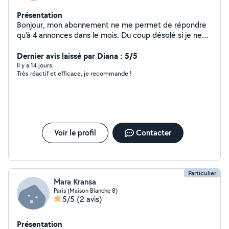
Présentation
Bonjour, mon abonnement ne me permet de répondre
qu'à 4 annonces dans le mois. Du coup désolé si je ne
vous apporte pas de réponse. Si besoin vous pouvez
laisser votre contact et je vous rappel.
Dernier avis laissé par Diana : 5/5
Il y a 14 jours
Très réactif et efficace, je recommande !
Voir le profil
Contacter
Particulier
Mara Kransa
Paris (Maison Blanche 8)
5/5
(2 avis)
Présentation