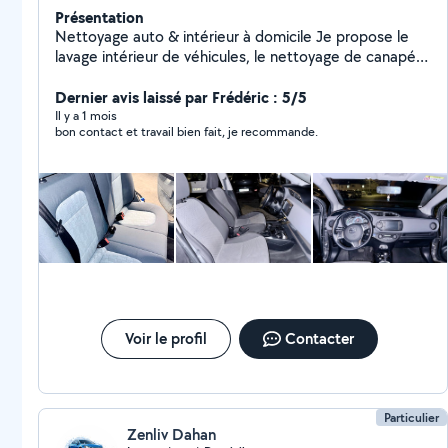
Présentation
Nettoyage auto & intérieur à domicile Je propose le
lavage intérieur de véhicules, le nettoyage de canapés,
tapis et sièges avec du matériel professionnel. Résultat
propre et soigné Produits adaptés & respectueux
Dernier avis laissé par Frédéric : 5/5
Intervention rapide et sérieuse Déplacement possible
Il y a 1 mois
bon contact et travail bien fait, je recommande.
Voir le profil
Contacter
Particulier
Zenliv Dahan