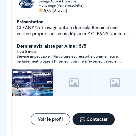
Lavage Auto A Domicile
Montrouge (Peri-Brossolette)
5/5
(3 avis)
Présentation
CLEANY Nettoyage auto à domicile Besoin d'une
voiture propre sans vous déplacer ? CLEANY s'occupe
du nettoyage intérieur et extérieur de votre véhicule
directement chez vous. Travail soigné Produits
Dernier avis laissé par Aline : 5/5
professionnels Rapide et efficace Sur rendez-vous
Il y a 5 mois
Service impeccable ! Ma voiture est ressortie comme neuve,
Déplacement inclus Intervention sur toute l'île de
parfaitement propre à l’intérieur comme à l’extérieur, avec en
France et alentours Contactez-moi pour un devis ou
plus une agréable odeur de fraîcheur. Travail soigné, rapide et
une prise de rendez-vous
professionnel. Je recommande les yeux fermés !
Voir le profil
Contacter