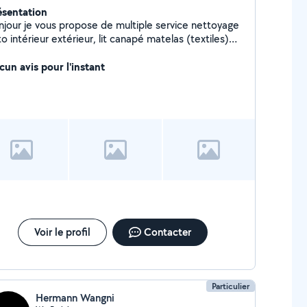
ésentation
njour je vous propose de multiple service nettoyage
o intérieur extérieur, lit canapé matelas (textiles)
sponible aussi pour demande de rénovation peinture
rquet montage meuble
cun avis pour l'instant
Voir le profil
Contacter
Particulier
Hermann Wangni