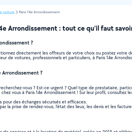
e voiture
Paris 14e Arrondissement
4e Arrondissement : tout ce qu’il faut savoi
rondissement ?
ectionnez directement les offreurs de votre choix ou postez votr
laveur de voitures, professionnels et particuliers, à Paris 14e Arr
4e Arrondissement ?
recherchez-vous ? Est-ce urgent ? Quel type de prestataire, particu
 chez vous à Paris 14e Arrondissement ! Sur leur profil, consultez le
ns pour des échanges sécurisés et efficaces.
r la prise de rendez-vous, l’état des lieux, les devis et les facture
ns de services et à la location de matériel, créée en 2013 et plébi