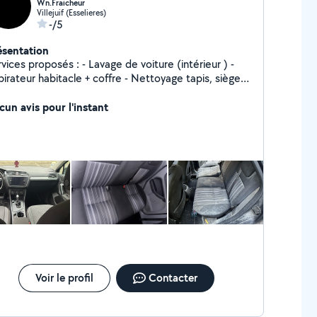
Wn.Fraicheur
Villejuif (Esselieres)
-/5
ésentation
vices proposés : - Lavage de voiture (intérieur ) -
irateur habitacle + coffre - Nettoyage tapis, sièges,
de bord - Nettoyage et shampouinage de
apé / fauteuils - Aspiration en profondeur -
cun avis pour l'instant
ampouinage tissu pour enlever taches, acariens,
eurs - Résultat frais, propre, comme neuf
Voir le profil
Contacter