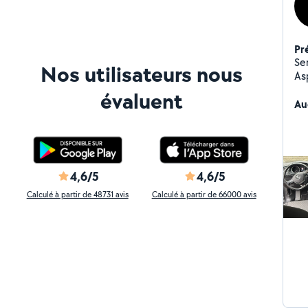
Pr
Ser
Nos utilisateurs nous
Asp
tableau 
évaluent
can
Au
Sh
od
4,6/5
4,6/5
Calculé à partir de 48731 avis
Calculé à partir de 66000 avis