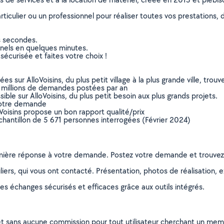
culier ou un professionnel pour réaliser toutes vos prestations, d
s secondes.
nnels en quelques minutes.
sécurisée et faites votre choix !
sur AlloVoisins, du plus petit village à la plus grande ville, tro
 millions de demandes postées par an
ible sur AlloVoisins, du plus petit besoin aux plus grands projets.
votre demande
oVoisins propose un bon rapport qualité/prix
chantillon de 5 671 personnes interrogées (Février 2024)
remière réponse à votre demande. Postez votre demande et trouve
ers, qui vous ont contacté. Présentation, photos de réalisation, exp
s échanges sécurisés et efficaces grâce aux outils intégrés.
et sans aucune commission pour tout utilisateur cherchant un membre