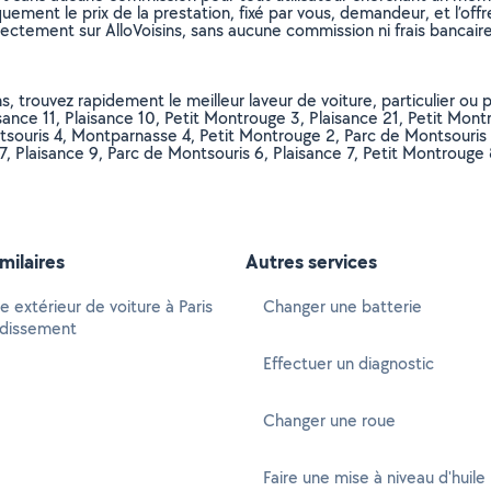
uement le prix de la prestation, fixé par vous, demandeur, et l’offr
rectement sur AlloVoisins, sans aucune commission ni frais bancaire
, trouvez rapidement le meilleur laveur de voiture, particulier ou pr
isance 11, Plaisance 10, Petit Montrouge 3, Plaisance 21, Petit Mo
ouris 4, Montparnasse 4, Petit Montrouge 2, Parc de Montsouris 7
, Plaisance 9, Parc de Montsouris 6, Plaisance 7, Petit Montrouge 
imilaires
Autres services
 extérieur de voiture à Paris
Changer une batterie
ndissement
Effectuer un diagnostic
Changer une roue
Faire une mise à niveau d'huile