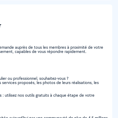
r
e demande auprès de tous les membres à proximité de votre
ondissement, capables de vous répondre rapidement.
lier ou professionnel, souhaitez-vous ?
s services proposés, les photos de leurs réalisations, les
s : utilisez nos outils gratuits à chaque étape de votre
scitée aujourd’hui par une communauté de plus de 4,5 millions