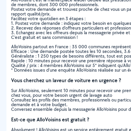
de membres, dont 300 000 professionnels.
Postez votre demande et trouvez proche de chez vous un parti
rapport qualité/prix.
Facilitez votre quotidien en 3 étapes :
1. Postez votre demande : indiquez votre besoin en quelque
2. Recevez des réponses d’offreurs particuliers et professio
3. Echangez avec les offreurs depuis la messagerie privée et 
C’est gratuit et sans commission !
AlloVoisins partout en France : 35 000 communes représentées 
Efficace : Une demande postée toutes les 10 secondes, 3.6
Généraliste : 1 250 types de besoins différents, tout est poss
Rapide : 10 minutes pour recevoir une première réponse à 
Qualité / prix : 4 membres AlloVoisins sur 5* indiquent qu’All
* Données issues d’une enquête AlloVoisins réalisée sur un é
Vous cherchez un laveur de voiture en urgence ?
Sur AlloVoisins, seulement 10 minutes pour recevoir une p
chez vous, pour votre besoin urgent de lavage auto
Consultez les profils des membres, professionnels ou particuli
demande et à votre budget.
Conversez ensemble depuis la messagerie AlloVoisins pour de
Est-ce que AlloVoisins est gratuit ?
Absolument ! AlloVoisins est un service entièrement gratuit 