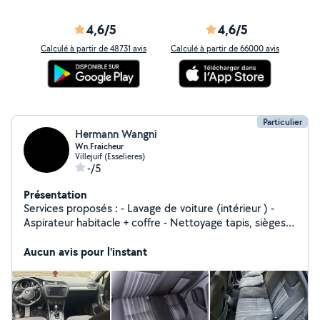
4,6/5
4,6/5
Calculé à partir de 48731 avis
Calculé à partir de 66000 avis
Particulier
Hermann Wangni
Wn.Fraicheur
Villejuif (Esselieres)
-/5
Présentation
Services proposés : - Lavage de voiture (intérieur ) -
Aspirateur habitacle + coffre - Nettoyage tapis, sièges,
tableau de bord - Nettoyage et shampouinage de
canapé / fauteuils - Aspiration en profondeur -
Aucun avis pour l'instant
Shampouinage tissu pour enlever taches, acariens,
odeurs - Résultat frais, propre, comme neuf