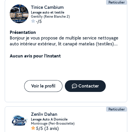
Particulier
Tinice Cambium
Lavage auto et textile
Gentilly (Reine Blanche 2)
-/5
Présentation
Bonjour je vous propose de multiple service nettoyage
auto intérieur extérieur, lit canapé matelas (textiles)
disponible aussi pour demande de rénovation peinture
parquet montage meuble
Aucun avis pour l'instant
Voir le profil
Contacter
Particulier
Zenliv Dahan
Lavage Auto A Domicile
Montrouge (Peri-Brossolette)
5/5
(3 avis)