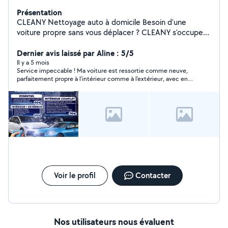
Présentation
CLEANY Nettoyage auto à domicile Besoin d'une
voiture propre sans vous déplacer ? CLEANY s'occupe
du nettoyage intérieur et extérieur de votre véhicule
directement chez vous. Travail soigné Produits
Dernier avis laissé par Aline : 5/5
professionnels Rapide et efficace Sur rendez-vous
Il y a 5 mois
Service impeccable ! Ma voiture est ressortie comme neuve,
Déplacement inclus Intervention sur toute l'île de
parfaitement propre à l’intérieur comme à l’extérieur, avec en
France et alentours Contactez-moi pour un devis ou une
plus une agréable odeur de fraîcheur. Travail soigné, rapide et
prise de rendez-vous
professionnel. Je recommande les yeux fermés !
Voir le profil
Contacter
Nos utilisateurs nous évaluent