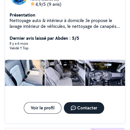
4,9/5
(9 avis)
Présentation
Nettoyage auto & intérieur à domicile Je propose le
lavage intérieur de véhicules, le nettoyage de canapés,
tapis et sièges avec du matériel professionnel. Résultat
propre et soigné Produits adaptés & respectueux
Dernier avis laissé par Abden : 5/5
Intervention rapide et sérieuse Déplacement possible
Il y a 6 mois
Validé !! Top
Voir le profil
Contacter