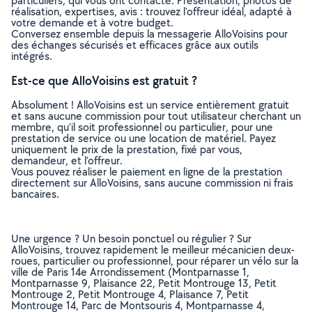
particuliers, qui vous ont contacté. Présentation, photos de
réalisation, expertises, avis : trouvez l'offreur idéal, adapté à
votre demande et à votre budget.
Conversez ensemble depuis la messagerie AlloVoisins pour
des échanges sécurisés et efficaces grâce aux outils
intégrés.
Est-ce que AlloVoisins est gratuit ?
Absolument ! AlloVoisins est un service entièrement gratuit
et sans aucune commission pour tout utilisateur cherchant un
membre, qu’il soit professionnel ou particulier, pour une
prestation de service ou une location de matériel. Payez
uniquement le prix de la prestation, fixé par vous,
demandeur, et l’offreur.
Vous pouvez réaliser le paiement en ligne de la prestation
directement sur AlloVoisins, sans aucune commission ni frais
bancaires.
Une urgence ? Un besoin ponctuel ou régulier ? Sur
AlloVoisins, trouvez rapidement le meilleur mécanicien deux-
roues, particulier ou professionnel, pour réparer un vélo sur la
ville de Paris 14e Arrondissement (Montparnasse 1,
Montparnasse 9, Plaisance 22, Petit Montrouge 13, Petit
Montrouge 2, Petit Montrouge 4, Plaisance 7, Petit
Montrouge 14, Parc de Montsouris 4, Montparnasse 4,