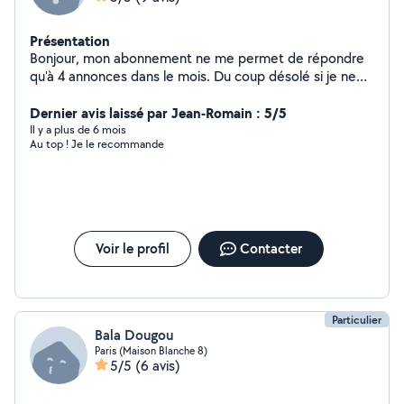
Présentation
Bonjour, mon abonnement ne me permet de répondre
qu'à 4 annonces dans le mois. Du coup désolé si je ne
vous apporte pas de réponse. Si besoin vous pouvez
laisser votre contact et je vous rappel.
Dernier avis laissé par Jean-Romain : 5/5
Il y a plus de 6 mois
Au top ! Je le recommande
Voir le profil
Contacter
Particulier
Bala Dougou
Paris (Maison Blanche 8)
5/5
(6 avis)