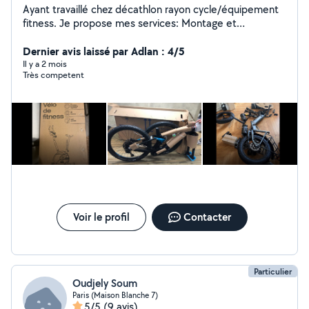
Ayant travaillé chez décathlon rayon cycle/équipement
fitness. Je propose mes services: Montage et
réparation de vélo/vélo électrique/vélo
d'appartement/vélo elliptique Réparation
Dernier avis laissé par Adlan : 4/5
(crevaison)tout type de deux roues : vélo, VAE,
Il y a 2 mois
Très competent
trottinette électrique Changement de chambre à air,
réglage freins/vitesses Remplacement de chambre à
air/pneu sur FATBIKE
Voir le profil
Contacter
Particulier
Oudjely Soum
Paris (Maison Blanche 7)
5/5
(9 avis)