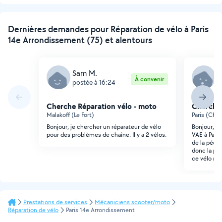
Dernières demandes pour Réparation de vélo à Paris
14e Arrondissement (75) et alentours
Sam M.
D
À convenir
postée à 16:24
p
Cherche Réparation vélo - moto
Cherche 
Malakoff (Le Fort)
Paris (Cha
Bonjour, je chercher un réparateur de vélo
Bonjour, J'
pour des problèmes de chaîne. Il y a 2 vélos.
VAE à Paris 
de la péda
donc la péd
ce vélo ré
Prestations de services
Mécaniciens scooter/moto
Réparation de vélo
Paris 14e Arrondissement