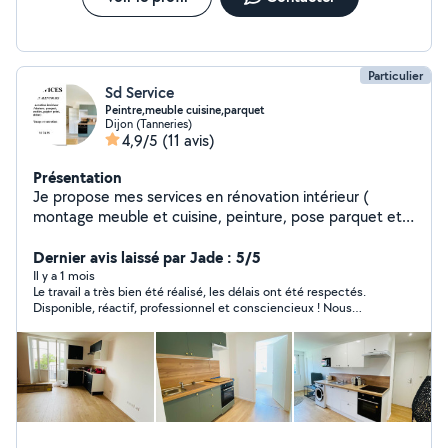
Particulier
Sd Service
Peintre,meuble cuisine,parquet
Dijon (Tanneries)
4,9/5
(11 avis)
Présentation
Je propose mes services en rénovation intérieur (
montage meuble et cuisine, peinture, pose parquet et
papier peint ) et entretien sur Dijon et alentours.
J'accorde une importance particulière au travail de
Dernier avis laissé par Jade : 5/5
qualité et bien fait . Votre satisfaction sera toujours
Il y a 1 mois
Le travail a très bien été réalisé, les délais ont été respectés.
notre priorité. Cordialement
Disponible, réactif, professionnel et consciencieux ! Nous
n’hésiterons pas à refaire appel à lui pour des prochains travaux.