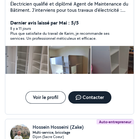
Électricien qualifié et diplômé Agent de Maintenance du
Bâtiment. J'interviens pour tous travaux d'électricité :
dépannage, recherche de panne, installation, rénovation
et mise aux normes. Grâce à ma formation tous corps
Dernier avis laissé par Mai : 5/5
d'état, je réalise également divers travaux de
Il y a 11 jours
Plus que satisfaite du travail de Karim, je recommande ses
maintenance et multi-services (petits travaux,
services. Un professionnel méticuleux et efficace.
réparations, montage de meubles, plomberie et
peinture). Travail soigné, sérieux et intervention rapide
Voir le profil
Contacter
Auto-entrepreneur
Hossein Hosseini (Zake)
Multi-service, bricolage
Dijon (Sacre Coeur)