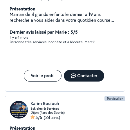
Présentation
Maman de 4 grands enfants le dernier a 19 ans
recherche a vous aider dans votre quotidien course
déménagement manutation visite animaux je souhaite
mettre mes compétences acquises lors de ma vie de
Dernier avis laissé par Marie : 5/5
maman solo au profit de chacun astuce système d force
Il y a 4 mois
Personne très serviable, honnête et à l'écoute. Merci!
pour porter et déménager ( 20 déménagements au
cours de ma vie ) je ne suis pas professionnel et si je
sais pas faire je le dirai Côté tarif mon prix est le votre je
ne peux exiger un tarif étant non professionnel C'est le
côté humain avant tout j'habite Dijon et me déplace en
transport en commun je suis assez disponible en journée
Voir le profil
Contacter
Particulier
Karim Boulouh
Bsk elec & Services
Dijon (Parc des Sports)
5/5
(24 avis)
Présentation