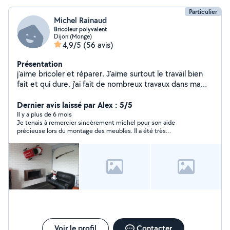
la fois.
Particulier
Michel Rainaud
Bricoleur polyvalent
Dijon (Monge)
4,9/5
(56 avis)
Présentation
j'aime bricoler et réparer. J'aime surtout le travail bien
fait et qui dure. j'ai fait de nombreux travaux dans ma
maison et dans mon appartement.
Dernier avis laissé par Alex : 5/5
Il y a plus de 6 mois
Je tenais à remercier sincèrement michel pour son aide
précieuse lors du montage des meubles. Il a été très
disponible, réactif et vraiment sympathique. Le travail est
impeccable, fait avec sérieux et efficacité. Un grand merci à
lui, je le recommande sans hésiter !
Voir le profil
Contacter