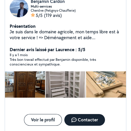
Benjamin Cardon
Multi-services
Chenôve (Petignys-Chaufferie)
5/5
(119 avis)
Présentation
Je suis dans le domaine agricole, mon temps libre est à
votre service ! => Déménagement et aide
déménagement => Livraison de meuble,
électroménager et récupération de commande =>
Dernier avis laissé par Laurence : 5/5
Service de débarras (cave, garage, appartement...) =>
Il y a 1 mois
Très bon travail effectué par Benjamin disponible, très
Entretien d'espaces verts (tonte, taille de haie,
consciencieux et sympathique.
débroussaillage...) avec ou sans évacuation des déchets
=> Montage de meubles en kit toutes marques
N'hésitez pas à me contacter, je réponds à vos
demandes/questions dans les meilleurs délais. Service
efficace et soigné !
Voir le profil
Contacter