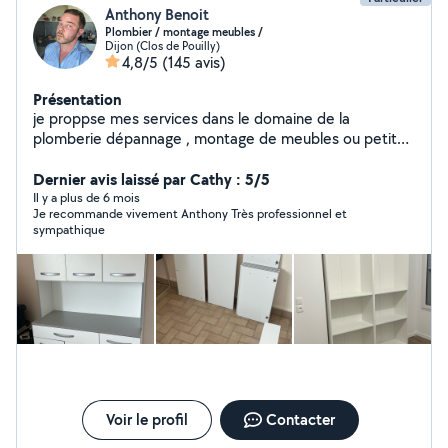
Anthony Benoit
Plombier / montage meubles /
Dijon (Clos de Pouilly)
4,8/5
(145 avis)
Présentation
je proppse mes services dans le domaine de la
plomberie dépannage , montage de meubles ou petite
installation ainsi que le bricolage et petits travaux,
ancien plombier de metier je reste a votre service !
Dernier avis laissé par Cathy : 5/5
Il y a plus de 6 mois
Je recommande vivement Anthony Très professionnel et
sympathique
Voir le profil
Contacter