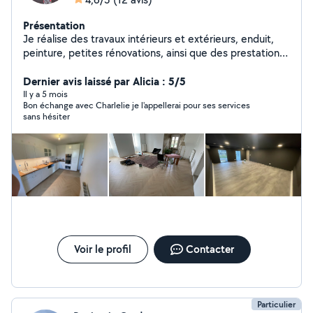
Présentation
Je réalise des travaux intérieurs et extérieurs, enduit,
peinture, petites rénovations, ainsi que des prestations
de jardinage ou de pose de terrasse. Je travaille
proprement et consciencieusement. J'ai refait
Dernier avis laissé par Alicia : 5/5
entièrement ma maison et j'ai construit un skatepark en
Il y a 5 mois
Bon échange avec Charlelie je l'appellerai pour ses services
béton.
sans hésiter
Voir le profil
Contacter
Particulier