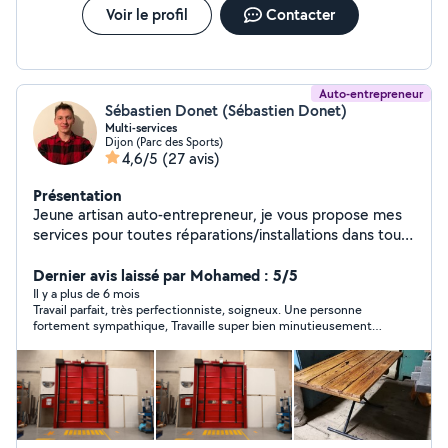
Toilettes Tuyauterie Bac de douche Vannes -
Voir le profil
Contacter
débouchage de canalisation 24/24 Toilettes Tuyauterie
Evier siph N'hésitez pas à me contacter Pour tout corps
de métier, rénovation d'intérieur et d'extérieur.
Auto-entrepreneur
Sébastien Donet (Sébastien Donet)
Multi-services
Dijon (Parc des Sports)
4,6/5
(27 avis)
Présentation
Jeune artisan auto-entrepreneur, je vous propose mes
services pour toutes réparations/installations dans tous
domaines (aménagement, ameublement, bricolage,
etc...) Et ce, directement chez vous ou au sein
Dernier avis laissé par Mohamed : 5/5
d'entreprises. N'attendez plus, je réponds rapidement !
Il y a plus de 6 mois
Travail parfait, très perfectionniste, soigneux. Une personne
fortement sympathique, Travaille super bien minutieusement
très proprement, une personne de confiance n’hésitez pas !!! Si
je dois refaire des travaux je ferai appel à lui sans aucune
hésitation, Sébastien est ponctuel et le travail il est très bien
réalisé Un grand MERCI à toi Sébastien