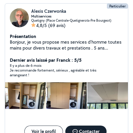
Particulier
Alexis Czerwonka
Multiservices
Quetigny (Place Centrale-Quetignerots-Pre Bourgeot)
4,8/5
(69 avis)
Présentation
Bonjour, je vous propose mes services d'homme toutes
mains pour divers travaux et prestations . 5 ans
d'expériences dans le domaine et toujours de très bons
retours clients grâce a mon sérieux et ma rigueur du
Dernier avis laissé par Franck : 5/5
travail bien fait. N'hésitez pas a me contacter si besoins
Il y a plus de 6 mois
Je recommande fortement, sérieux , agréable et très
Alexis
arrangeant !
Voir le profil
Contacter