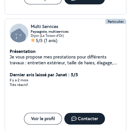
Particulier
Multi Services
Paysagiste, multiservices
Dijon (La Toison d'Or)
5/5
(1 avis)
Présentation
Je vous propose mes prestations pour différents
travaux : entretien extérieur, taille de haies, élagage,
montage de meubles, installation de cuisine,
déménagement, évacuation de déchets,... Travail
Dernier avis laissé par Janet : 5/5
sérieux, soigné et minutieux.
Il y a 2 mois
Très réactif
Voir le profil
Contacter