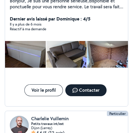
Bonjour, Je suis une personne sérieuse,disponible et
ponctuelle pour vous rendre service. Le travail sera fait
comme si c'était pour chez moi.
Dernier avis laissé par Dominique : 4/5
Il y a plus de 6 mois
Réactif à ma demande
Voir le profil
Contacter
Particulier
Charlelie Vuillemin
Petits travaux int/ext
Dijon (Larrey)
4,6/5
(12 avis)