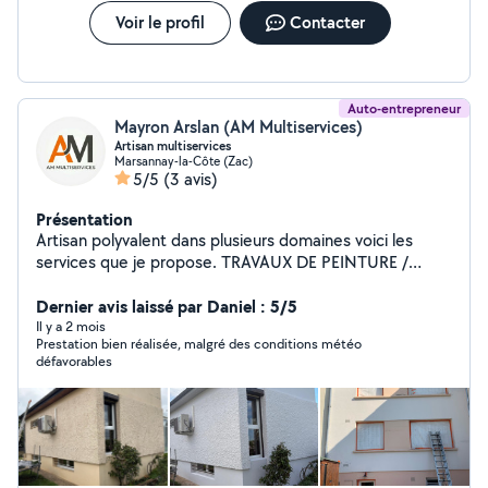
Voir le profil
Contacter
Auto-entrepreneur
Mayron Arslan (AM Multiservices)
Artisan multiservices
Marsannay-la-Côte (Zac)
5/5
(3 avis)
Présentation
Artisan polyvalent dans plusieurs domaines voici les
services que je propose. TRAVAUX DE PEINTURE /
NETTOYAGE Nettoyage toiture / Peinture Nettoyage
de Façades et peinture Peinture boiserie Peinture
Dernier avis laissé par Daniel : 5/5
ferronnerie ENTRETIEN ESPACE VERTS élagage
Il y a 2 mois
Prestation bien réalisée, malgré des conditions météo
abattage taille de haies Débroussaillage Tonte de
défavorables
pelouse Évacuation déchets N'hésitez pas à me
contacter pour tous renseignements et demande de
devis.