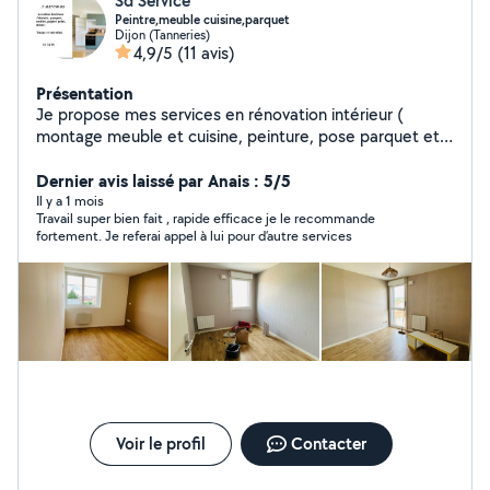
Sd Service
Peintre,meuble cuisine,parquet
Dijon (Tanneries)
4,9/5
(11 avis)
Présentation
Je propose mes services en rénovation intérieur (
montage meuble et cuisine, peinture, pose parquet et
papier peint ) et entretien sur Dijon et alentours.
J'accorde une importance particulière au travail de
Dernier avis laissé par Anais : 5/5
qualité et bien fait . Votre satisfaction sera toujours
Il y a 1 mois
Travail super bien fait , rapide efficace je le recommande
notre priorité. Cordialement
fortement. Je referai appel à lui pour d’autre services
Voir le profil
Contacter