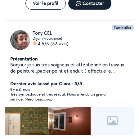
Voir le profil
Contacter
Particulier
Tony CEL
Dijon (Providence)
4,6/5
(53 avis)
Présentation
Bonjour je suis très soigneux et attentionné en travaux
de peinture ,papier peint et enduit J effectue le
nettoyage de sol ,mur et façades au Karcher
Dernier avis laissé par Clara : 5/5
Il y a 2 mois
Très sympathique et très réactif. Nous a rendu un grand
service. Merci beaucoup