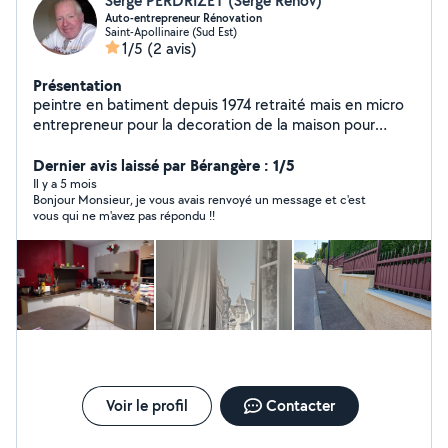
Serge PERDRIZET (Serge Renov)
Auto-entrepreneur Rénovation
Saint-Apollinaire (Sud Est)
1/5
(2 avis)
Présentation
peintre en batiment depuis 1974 retraité mais en micro
entrepreneur pour la decoration de la maison pour
complément ..n hésitez pas a me contacter pour tout
vos projets de travaux de rénovation SERGE RENOV A
Dernier avis laissé par Bérangère : 1/5
VOTRE SERVICE
Il y a 5 mois
Bonjour Monsieur, je vous avais renvoyé un message et c'est
vous qui ne m'avez pas répondu !!
Voir le profil
Contacter