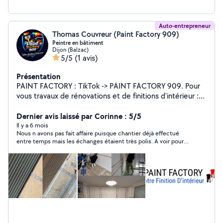
Auto-entrepreneur
Thomas Couvreur (Paint Factory 909)
Peintre en bâtiment
Dijon (Balzac)
5/5
(1 avis)
Présentation
PAINT FACTORY : TikTok -> PAINT FACTORY 909. Pour
vous travaux de rénovations et de finitions d'intérieur :
enduits / peinture / tapisserie/ décoration murale / sol.
Petit bricolage en tout genre.
Dernier avis laissé par Corinne : 5/5
Il y a 6 mois
Nous n avons pas fait affaire puisque chantier déjà effectué
entre temps mais les échanges étaient très polis. A voir pour
une prochaine fois