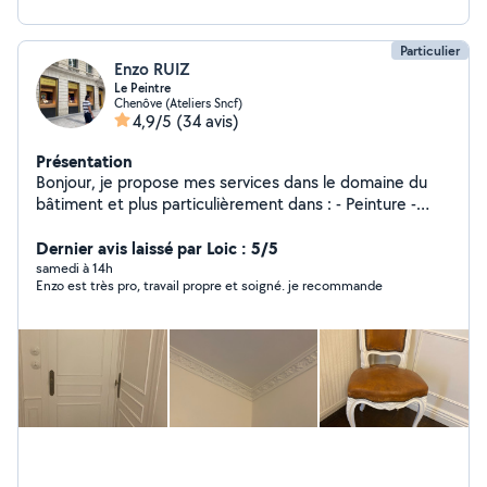
Particulier
Enzo RUIZ
Le Peintre
Chenôve (Ateliers Sncf)
4,9/5
(34 avis)
Présentation
Bonjour, je propose mes services dans le domaine du
bâtiment et plus particulièrement dans : - Peinture -
Papier Peint - Enduit - Plâtre - Création de moulure
(Haussmannien - Château) - Pose de Parquet Massif et
Dernier avis laissé par Loic : 5/5
Vitrification -Je peu également faire d'autre choses, si
samedi à 14h
Enzo est très pro, travail propre et soigné. je recommande
vous le souhaitez, vous noterez que je m'engage dans ce
que je peu faire et non l'inverse.