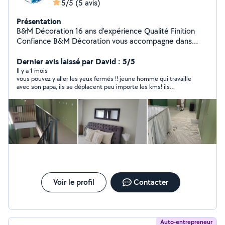
5/5
(5 avis)
Présentation
B&M Décoration 16 ans d'expérience Qualité Finition
Confiance B&M Décoration vous accompagne dans
tous vos projets de rénovation et d'embellissement
intérieur avec un travail soigné et des finitions Nos
Dernier avis laissé par David : 5/5
services : Peinture intérieure / extérieure Enduit &
Il y a 1 mois
vous pouvez y aller les yeux fermés !! jeune homme qui travaille
ratissage Bandes à joints Pose de papier peint Pose de
avec son papa, ils se déplacent peu importe les kms! ils
toile de verre Parquet & lino Pourquoi nous choisir ? 16
viennent chez vous, ils ont commencé lundi matin, la première
ans d'expérience Travail propre et professionnel
impression de peinture est déjà faite. je ne peux que
Respect des délais Conseils personnalisés Devis gratuit
recommander vraiment.
Voir le profil
Contacter
Auto-entrepreneur