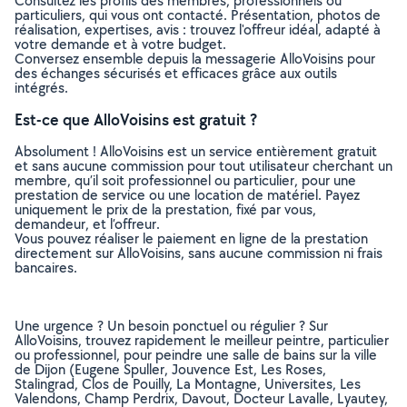
Consultez les profils des membres, professionnels ou
particuliers, qui vous ont contacté. Présentation, photos de
réalisation, expertises, avis : trouvez l'offreur idéal, adapté à
votre demande et à votre budget.
Conversez ensemble depuis la messagerie AlloVoisins pour
des échanges sécurisés et efficaces grâce aux outils
intégrés.
Est-ce que AlloVoisins est gratuit ?
Absolument ! AlloVoisins est un service entièrement gratuit
et sans aucune commission pour tout utilisateur cherchant un
membre, qu’il soit professionnel ou particulier, pour une
prestation de service ou une location de matériel. Payez
uniquement le prix de la prestation, fixé par vous,
demandeur, et l’offreur.
Vous pouvez réaliser le paiement en ligne de la prestation
directement sur AlloVoisins, sans aucune commission ni frais
bancaires.
Une urgence ? Un besoin ponctuel ou régulier ? Sur
AlloVoisins, trouvez rapidement le meilleur peintre, particulier
ou professionnel, pour peindre une salle de bains sur la ville
de Dijon (Eugene Spuller, Jouvence Est, Les Roses,
Stalingrad, Clos de Pouilly, La Montagne, Universites, Les
Valendons, Champ Perdrix, Davout, Docteur Lavalle, Lyautey,