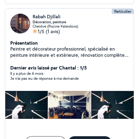
Particulier
Rabah Djillali
Décoration, peinture
Chenôve (Piscine-Valendons)
1/5
(1 avis)
Présentation
Peintre et décorateur professionnel, spécialisé en
peinture intérieure et extérieure, rénovation complète,
finitions haut de gamme et nettoyage professionnel
après travaux. Nous accordons une grande importance
Dernier avis laissé par Chantal : 1/5
à la qualité du travail, au respect des délais et à la
Il y a plus de 6 mois
Je n'ai pas eu de réponse à ma demande
propreté du chantier. Nos engagements : Travail
sérieux, propre et soigné Finitions précises et durables
Matériaux de qualité professionnelle Excellent rapport
qualité-prix Tarifs raisonnables et accessibles à tous
Possibilités de réductions selon le type de chantier La
satisfaction du client est notre priorité absolue, chaque
projet est réalisé avec soin, écoute et
professionnalisme. Intervention rapide sur Dijon et ses
environ