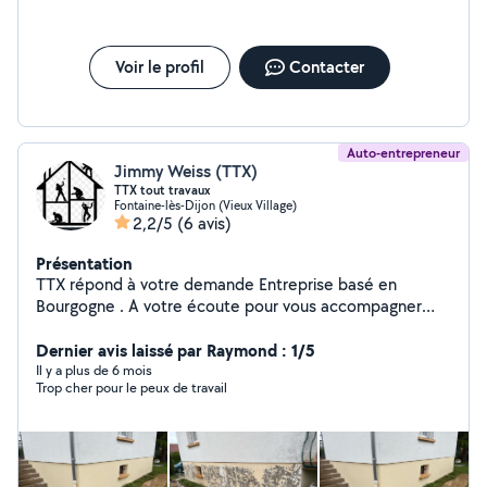
Voir le profil
Contacter
Auto-entrepreneur
Jimmy Weiss (TTX)
TTX tout travaux
Fontaine-lès-Dijon (Vieux Village)
2,2/5
(6 avis)
Présentation
TTX répond à votre demande Entreprise basé en
Bourgogne . A votre écoute pour vous accompagner
dans vos projets de rénovation Peinture intérieur,
Peinture extérieure (façade, boiseries fer forgé etc et
Dernier avis laissé par Raymond : 1/5
s'occupe aussi du nettoyage, façade, dalle et nettoyage
Il y a plus de 6 mois
Trop cher pour le peux de travail
de toiture, on n'a une équipe qui s'occupe aussi bien
Entretien de jardin et d'espaces verts,Entrez en contact
avec TTX pour discuter de vos besoins et obtenir un
devis