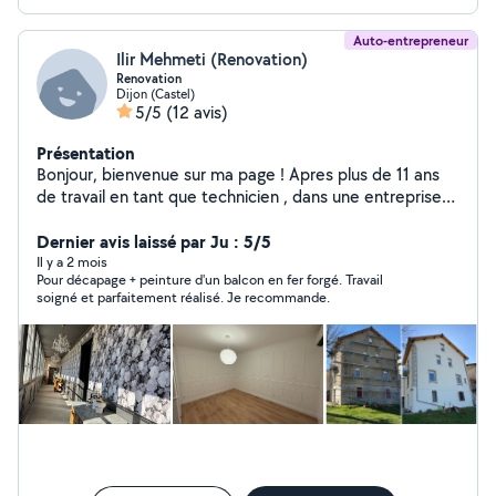
Auto-entrepreneur
Ilir Mehmeti (Renovation)
Renovation
Dijon (Castel)
5/5
(12 avis)
Présentation
Bonjour, bienvenue sur ma page ! Apres plus de 11 ans
de travail en tant que technicien , dans une entreprise
de renovation, je m'en suis lance a mon propre compte
depuis plus de 2 ans maintenant
Dernier avis laissé par Ju : 5/5
Il y a 2 mois
Pour décapage + peinture d'un balcon en fer forgé. Travail
soigné et parfaitement réalisé. Je recommande.