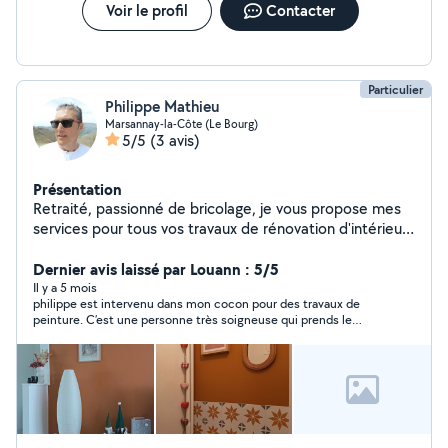
Voir le profil
Contacter
Particulier
Philippe Mathieu
Marsannay-la-Côte (Le Bourg)
5/5
(3 avis)
Présentation
Retraité, passionné de bricolage, je vous propose mes
services pour tous vos travaux de rénovation d'intérieur
( peinture, tapisserie, pose de revêtements de sol,
plinthes, montage de meubles en kit) ainsi que des
Dernier avis laissé par Louann : 5/5
petits travaux d'entretien d'espaces extérieurs.
Il y a 5 mois
philippe est intervenu dans mon cocon pour des travaux de
peinture. C’est une personne très soigneuse qui prends le
temps. Je suis très contente et je vous le recommande
vivement. Merci Philippe.