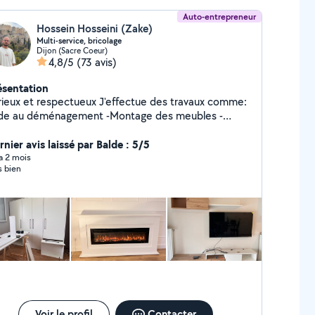
Auto-entrepreneur
Hossein Hosseini (Zake)
Multi-service, bricolage
Dijon (Sacre Coeur)
4,8/5
(73 avis)
ésentation
x et respectueux J'effectue des travaux comme:
 au déménagement -Montage des meubles -
ntage et la pose des meubles de cuisine et salle de
nier avis laissé par Balde : 5/5
bain -Divers bricolage
 a 2 mois
s bien
Voir le profil
Contacter