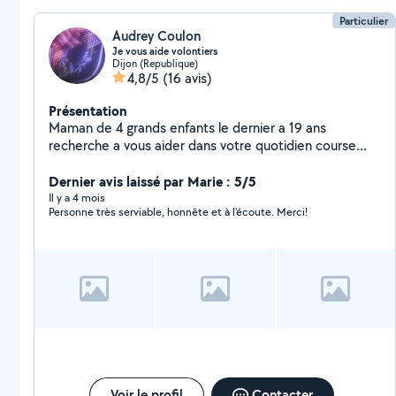
Particulier
Audrey Coulon
Je vous aide volontiers
Dijon (Republique)
4,8/5
(16 avis)
Présentation
Maman de 4 grands enfants le dernier a 19 ans
recherche a vous aider dans votre quotidien course
déménagement manutation visite animaux je souhaite
mettre mes compétences acquises lors de ma vie de
Dernier avis laissé par Marie : 5/5
maman solo au profit de chacun astuce système d
Il y a 4 mois
Personne très serviable, honnête et à l'écoute. Merci!
force pour porter et déménager ( 20 déménagements
au cours de ma vie ) je ne suis pas professionnel et si je
sais pas faire je le dirai Côté tarif mon prix est le votre
je ne peux exiger un tarif étant non professionnel C'est
le côté humain avant tout j'habite Dijon et me déplace
en transport en commun je suis assez disponible en
journée
Voir le profil
Contacter