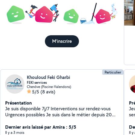
mon
N'
vra
dem
eff
M'inscrire
Particulier
Khouloud Feki Gharbi
FEKI services
Chenôve (Piscine-Valendons)
5/5
(8 avis)
Présentation
Pr
Je suis disponible 7j/7 Interventions sur rendez-vous
Je
Urgences possibles Je suis dans le métier depuis 20
ser
ans Montage de meubles Pose de cuisines Pose de
do
sols Pose de carrelages Peinture finition A+ Pose de
Dernier avis laissé par Amira : 5/5
etc...) Et ce, direct
De
papier peint Plâtrerie avec bande a joint Transport des
d'
Il y a 3 mois
Il 