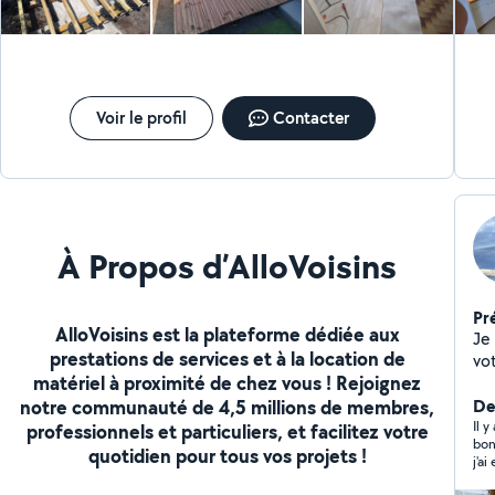
Voir le profil
Contacter
À Propos d’AlloVoisins
Pr
AlloVoisins est la plateforme dédiée aux
Je
prestations de services et à la location de
votre s
matériel à proximité de chez vous ! Rejoignez
déména
notre communauté de 4,5 millions de membres,
él
De
Ser
Il y
professionnels et particuliers, et facilitez votre
bonjour, Benjamin a été v
Ent
quotidien pour tous vos projets !
j'ai eu un léger contretemps car mes articles ont été livrés avec
dé
2 jours de re
déchets => Montag