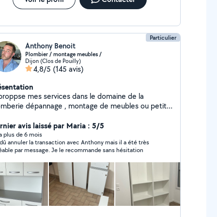
Particulier
Anthony Benoit
Plombier / montage meubles /
Dijon (Clos de Pouilly)
4,8/5
(145 avis)
ésentation
 proppse mes services dans le domaine de la
omberie dépannage , montage de meubles ou petite
tallation ainsi que le bricolage et petits travaux,
ien plombier de metier je reste a votre service !
rnier avis laissé par Maria : 5/5
y a plus de 6 mois
i dû annuler la transaction avec Anthony mais il a été très
éable par message. Je le recommande sans hésitation