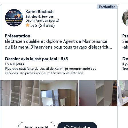
Particulier
Karim Boulouh
Bsk elec & Services
Dijon (Parc des Sports)
5/5
(24 avis)
Présentation
Pr
Électricien qualifié et diplômé Agent de Maintenance
Sérieu
du Bâtiment. J'interviens pour tous travaux d'électricité
-aide
: dépannage, recherche de panne, installation,
Mo
rénovation et mise aux normes. Grâce à ma formation
Dernier avis laissé par Mai : 5/5
Der
tous corps d'état, je réalise également divers travaux
Il y a 11 jours
Il y
Plus que satisfaite du travail de Karim, je recommande ses
Trè
de maintenance et multi-services (petits travaux,
services. Un professionnel méticuleux et efficace.
réparations, montage de meubles, plomberie et
peinture). Travail soigné, sérieux et intervention rapide
Voir le profil
Contacter