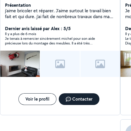
Présentation
Pr
j'aime bricoler et réparer. J'aime surtout le travail bien
Je
fait et qui dure. j'ai fait de nombreux travaux dans ma
mo
maison et dans mon appartement.
pap
Dernier avis laissé par Alex : 5/5
J'a
Der
qua
Il y a plus de 6 mois
Il y
Je tenais à remercier sincèrement michel pour son aide
Le 
no
précieuse lors du montage des meubles. Il a été très
Dis
disponible, réactif et vraiment sympathique. Le travail est
n’h
impeccable, fait avec sérieux et efficacité. Un grand merci à
lui, je le recommande sans hésiter !
Voir le profil
Contacter