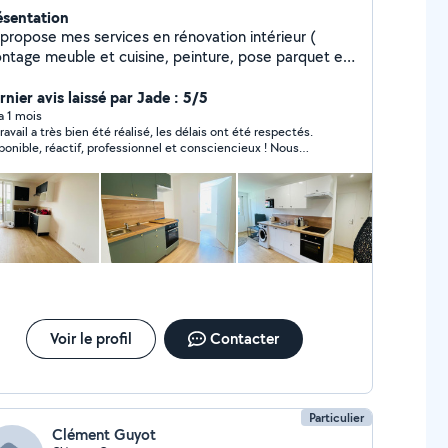
ésentation
 propose mes services en rénovation intérieur (
ntage meuble et cuisine, peinture, pose parquet et
ier peint ) et entretien sur Dijon et alentours.
ccorde une importance particulière au travail de
nier avis laissé par Jade : 5/5
lité et bien fait . Votre satisfaction sera toujours
 a 1 mois
travail a très bien été réalisé, les délais ont été respectés.
tre priorité. Cordialement
ponible, réactif, professionnel et consciencieux ! Nous
ésiterons pas à refaire appel à lui pour des prochains travaux.
Voir le profil
Contacter
Particulier
Clément Guyot