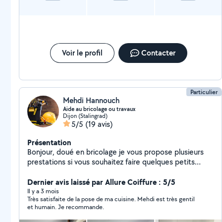
Voir le profil
Contacter
Particulier
Mehdi Hannouch
Aide au bricolage ou travaux
Dijon (Stalingrad)
5/5
(19 avis)
Présentation
Bonjour, doué en bricolage je vous propose plusieurs
prestations si vous souhaitez faire quelques petits
travaux chez vous. Je peux vous aider au montage de
divers meubles faire de la peinture la pose de placo,
Dernier avis laissé par Allure Coiffure : 5/5
petits travaux de plomberie etc
Il y a 3 mois
Très satisfaite de la pose de ma cuisine. Mehdi est très gentil
et humain. Je recommande.