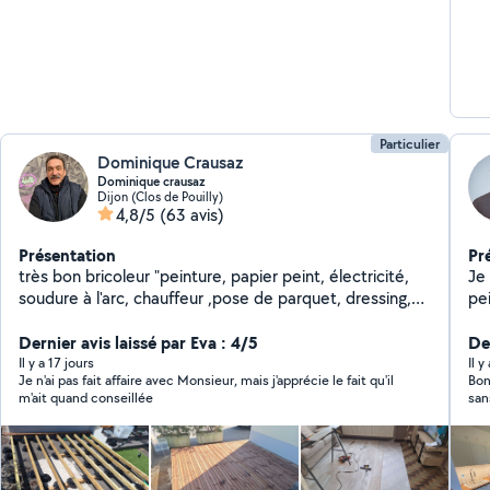
Particulier
Dominique Crausaz
Dominique crausaz
Dijon (Clos de Pouilly)
4,8/5
(63 avis)
Présentation
Pr
très bon bricoleur "peinture, papier peint, électricité,
Je 
soudure à l'arc, chauffeur ,pose de parquet, dressing,
pei
placard
de 
Dernier avis laissé par Eva : 4/5
pr
Der
en
Il y a 17 jours
Il y
Je n'ai pas fait affaire avec Monsieur, mais j'apprécie le fait qu'il
Bon
bé
m'ait quand conseillée
san