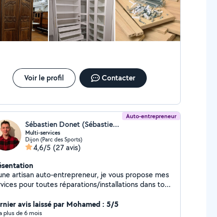
ter mon meuble. Ponctuel, travail impeccable. Je suis
hésitez pas à me contacter, je réponds à vos
iment ravie et je vous recommande ces services.
andes/questions dans les meilleurs délais. Service
icace et soigné !
Voir le profil
Contacter
Auto-entrepreneur
Sébastien Donet (Sébastien Donet)
Multi-services
Dijon (Parc des Sports)
4,6/5
(27 avis)
ésentation
une artisan auto-entrepreneur, je vous propose mes
vices pour toutes réparations/installations dans tous
maines (aménagement, ameublement, bricolage,
ement chez vous ou au sein
rnier avis laissé par Mohamed : 5/5
entreprises. N'attendez plus, je réponds rapidement !
y a plus de 6 mois