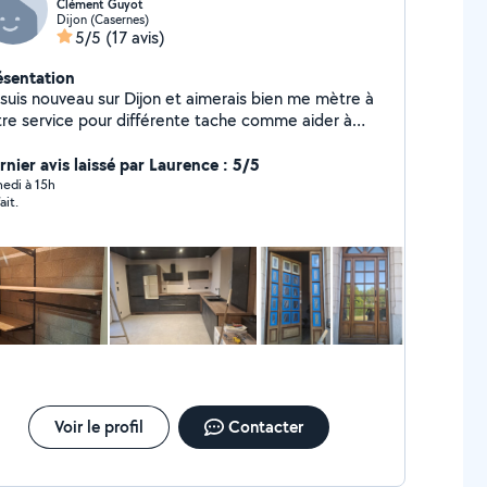
Clément Guyot
Dijon (Casernes)
5/5
(17 avis)
ésentation
 suis nouveau sur Dijon et aimerais bien me mètre à
tre service pour différente tache comme aider à
énager, montage de meuble, peinture... J'ai rénové
 maison seule donc j'ai quelque base en bricolage.
rnier avis laissé par Laurence : 5/5
ci et au plaisir de vous aider
edi à 15h
ait.
Voir le profil
Contacter