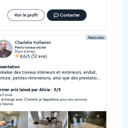
Voir le profil
Contacter
Particulier
Charlelie Vuillemin
Petits travaux int/ext
Dijon (Larrey)
4,6/5
(12 avis)
ésentation
réalise des travaux intérieurs et extérieurs, enduit,
nture, petites rénovations, ainsi que des prestations
jardinage ou de pose de terrasse. Je travaille
oprement et consciencieusement. J'ai refait
nier avis laissé par Alicia : 5/5
tièrement ma maison et j'ai construit un skatepark en
 a 5 mois
 échange avec Charlelie je l'appellerai pour ses services
ton.
s hésiter