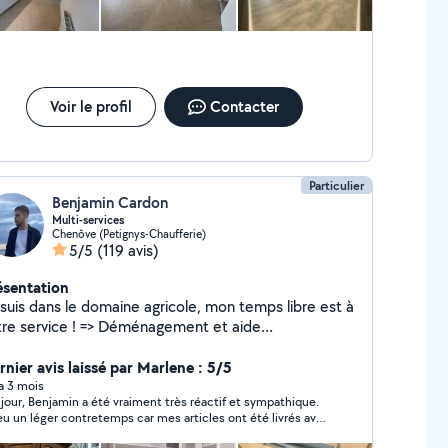
Voir le profil
Contacter
Particulier
Benjamin Cardon
Multi-services
Chenôve (Petignys-Chaufferie)
5/5
(119 avis)
ésentation
 suis dans le domaine agricole, mon temps libre est à
ervice ! => Déménagement et aide
gement => Livraison de meuble,
ectroménager et récupération de commande =>
rnier avis laissé par Marlene : 5/5
vice de débarras (cave, garage, appartement...) =>
 a 3 mois
raiment très réactif et sympathique.
retien d'espaces verts (tonte, taille de haie,
broussaillage...) avec ou sans évacuation des
tard, mais il n'a pas hésité à venir rapidement me
e de meubles en kit toutes marques