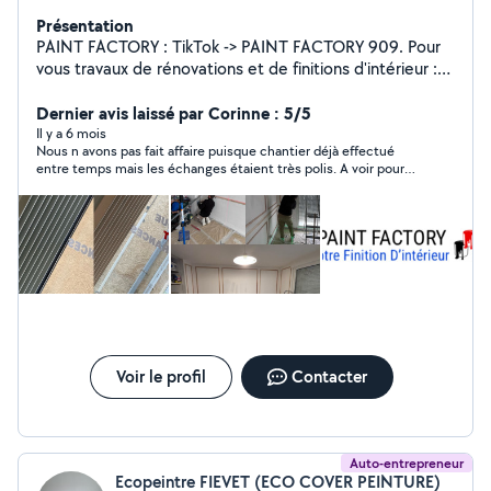
Présentation
PAINT FACTORY : TikTok -> PAINT FACTORY 909. Pour
vous travaux de rénovations et de finitions d'intérieur :
enduits / peinture / tapisserie/ décoration murale / sol.
Petit bricolage en tout genre.
Dernier avis laissé par Corinne : 5/5
Il y a 6 mois
Nous n avons pas fait affaire puisque chantier déjà effectué
entre temps mais les échanges étaient très polis. A voir pour
une prochaine fois
Voir le profil
Contacter
Auto-entrepreneur
Ecopeintre FIEVET (ECO COVER PEINTURE)