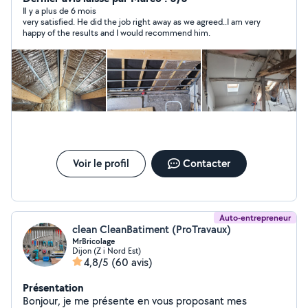
COMME BEAUCOUP LE FOND Pose parquet
Il y a plus de 6 mois
very satisfied. He did the job right away as we agreed..I am very
Électricités Plomberie Travaux vies en main
happy of the results and I would recommend him.
Voir le profil
Contacter
Auto-entrepreneur
clean CleanBatiment (ProTravaux)
MrBricolage
Dijon (Z i Nord Est)
4,8/5
(60 avis)
Présentation
Bonjour, je me présente en vous proposant mes