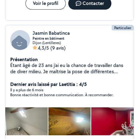
Voir le profil
Contacter
Particulier
Jasmin Babatinca
Peintre en bâtiment
Dijon (Lentilleres)
4,3/5
(9 avis)
Présentation
Étant âgé de 23 ans j'ai eu la chance de travailler dans
de diver milieu. Je maîtrise la pose de différentes
techniques d'isolation des maisons, la pose de placot
ainsi que la peinture intérieur et extérieur ( décorative
Dernier avis laissé par Laetitia : 4/5
ou non ). J'ai également des connaissances en
Il y a plus de 6 mois
Bonne réactivité et bonne communication. À recommander.
charpente et zinguerie.