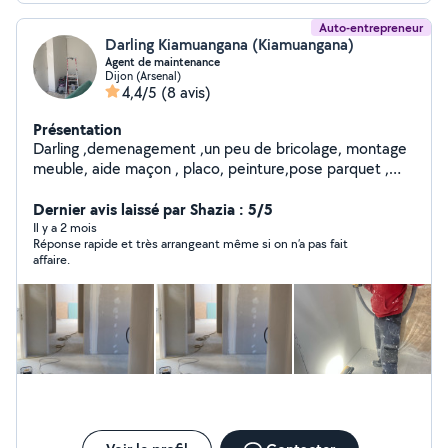
Auto-entrepreneur
Darling Kiamuangana (Kiamuangana)
Agent de maintenance
Dijon (Arsenal)
4,4/5
(8 avis)
Présentation
Darling ,demenagement ,un peu de bricolage, montage
meuble, aide maçon , placo, peinture,pose parquet ,
terrasse et pargola,tonde pelouse et gazon
Dernier avis laissé par Shazia : 5/5
Il y a 2 mois
Réponse rapide et très arrangeant même si on n’a pas fait
affaire.