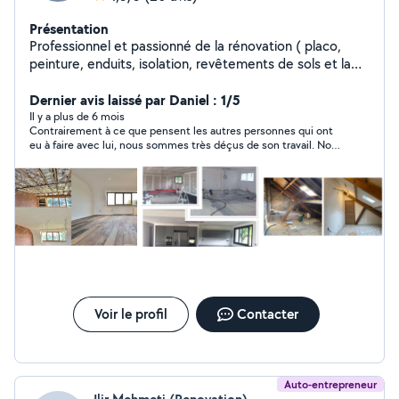
Présentation
Professionnel et passionné de la rénovation ( placo,
peinture, enduits, isolation, revêtements de sols et la
décoration en général ) ma mission est de rendre votre
intérieur chaleureux et confortable. Je garanti un travail
Dernier avis laissé par Daniel : 1/5
de qualité avec des tarifs adaptés à votre budget. Devis
Il y a plus de 6 mois
Contrairement à ce que pensent les autres personnes qui ont
gratuit. Facilité de paiement possible.
eu à faire avec lui, nous sommes très déçus de son travail. Non
respect des délais. Travail en partie fait par une autre personne.
Finitions non faites malgré plusieurs relances. Le travail confié a
été fait en dépit du bon sens. Il s'agissait de poser des plaques
de placo sur deux murs dont l'un avec une cheminée qu'il fallait
bien entendu contourner.......Nous avons dû faire les finitions
nous mêmes. Bref, nous ne ferons plus appel à cette personne
qui pourtant paraissait honnête au premier abord.
Voir le profil
Contacter
Auto-entrepreneur