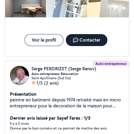
Voir le profil
Contacter
Auto-entrepreneur
Serge PERDRIZET (Serge Renov)
Auto-entrepreneur Rénovation
Saint-Apollinaire (Sud Est)
1/5
(2 avis)
Présentation
peintre en batiment depuis 1974 retraité mais en micro
entrepreneur pour la decoration de la maison pour
complément ..n hésitez pas a me contacter pour tout
vos projets de travaux de rénovation SERGE RENOV A
Dernier avis laissé par Sayef Fares : 1/5
VOTRE SERVICE
Il y a 5 mois
Donne pas le bon numéro et ce permet de mettre des avis