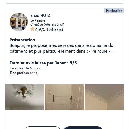
Particulier
Enzo RUIZ
Le Peintre
Chenôve (Ateliers Sncf)
4,9/5
(34 avis)
Présentation
Bonjour, je propose mes services dans le domaine du
bâtiment et plus particulièrement dans : - Peinture -
Papier Peint - Enduit - Plâtre - Création de moulure
(Haussmannien - Château) - Pose de Parquet Massif et
Dernier avis laissé par Janet : 5/5
Vitrification -Je peu également faire d'autre choses, si
Il y a plus de 6 mois
Très professionnel
vous le souhaitez, vous noterez que je m'engage dans ce
que je peu faire et non l'inverse.