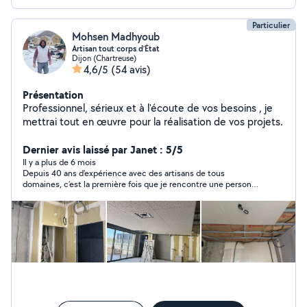
Particulier
Mohsen Madhyoub
Artisan tout corps d’État
Dijon (Chartreuse)
4,6/5
(54 avis)
Présentation
Professionnel, sérieux et à l'écoute de vos besoins , je
mettrai tout en œuvre pour la réalisation de vos projets.
Dernier avis laissé par Janet : 5/5
Il y a plus de 6 mois
Depuis 40 ans d’expérience avec des artisans de tous
domaines, c’est la première fois que je rencontre une personne
comme Moshen : aussi attentionné, serviable et surtout
professionnel. Les travaux réalisés par Moshen ont largement
dépassé mes espérances. Je vous recommande vivement cet
artiste ! Mais attention : comme tout véritable artiste, il faut
faire preuve de patience, car il est perfectionniste. Merci à
vous, Monsieur Moshen.