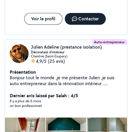
Voir le profil
Contacter
Auto-entrepreneur
Julien Adeline (prestance isolation)
Décorateur d'intérieur
Chenôve (Saint-Exupery)
4,9/5
(25 avis)
Présentation
Bonjour tout le monde ,je me présente Julien ,je suis
auto entrepreneur dans la rénovation intérieur .
Décorateur des murs ,plafond et pose de
parquet,peinture,enduit papier peint ect .. .je suis de
Dernier avis laissé par Salah : 4/5
Dijon . Ma mission sublimer votre intérieur. Hésitez pas à
Il y a plus de 6 mois
un bon professionel
me contacter.je fonctionne généralement par forfait.si
vous voulez en savoir plus sur mes activités,j'ai un
compte Facebook pro (Julien Adeline ) . Je vise
principalement la qualité que la quantité.