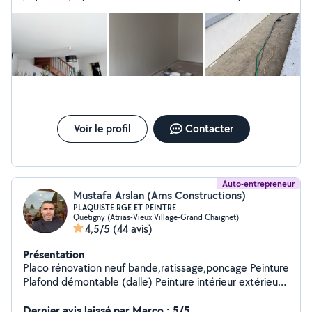
correctement.. je recommande fortement Danino!!
Voir le profil
Contacter
Auto-entrepreneur
Mustafa Arslan (Ams Constructions)
PLAQUISTE RGE ET PEINTRE
Quetigny (Atrias-Vieux Village-Grand Chaignet)
4,5/5
(44 avis)
Présentation
Placo rénovation neuf bande,ratissage,poncage Peinture
Plafond démontable (dalle) Peinture intérieur extérieur
Travaux de maçonnerie Carrelages MES PHOTOS SONT
REELE ET NON DES COPIER COLLER LEROY MERLIN
Dernier avis laissé par Marco : 5/5