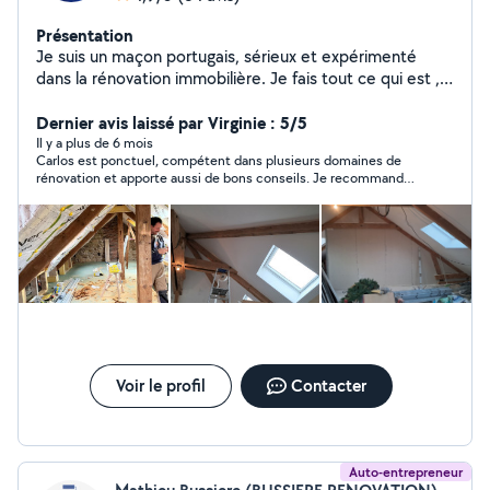
Présentation
Je suis un maçon portugais, sérieux et expérimenté
dans la rénovation immobilière. Je fais tout ce qui est ,
placo, carrelage, peinture, enduit intérieur ou extérieur,
dalle en béton, aglos, brique....N'hésitez pas à me
Dernier avis laissé par Virginie : 5/5
contacter
Il y a plus de 6 mois
Carlos est ponctuel, compétent dans plusieurs domaines de
rénovation et apporte aussi de bons conseils. Je recommande
à 100%
Voir le profil
Contacter
Auto-entrepreneur