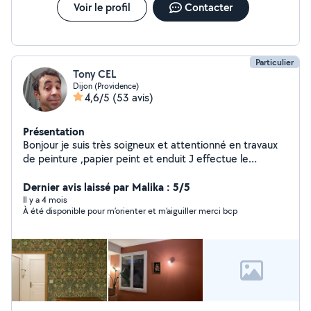
Voir le profil
Contacter
Particulier
Tony CEL
Dijon (Providence)
4,6/5
(53 avis)
Présentation
Bonjour je suis très soigneux et attentionné en travaux
de peinture ,papier peint et enduit J effectue le
nettoyage de sol ,mur et façades au Karcher
Dernier avis laissé par Malika : 5/5
Il y a 4 mois
À été disponible pour m’orienter et m’aiguiller merci bcp