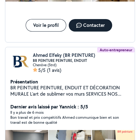
Voir le profil
Contacter
Auto-entrepreneur
Ahmed Elfeky (BR PEINTURE)
BR PEINTURE PEINTURE, ENDUIT
Chenôve (Strd)
5/5
(1 avis)
Présentation
BR PEINTURE PEINTURE, ENDUIT ET DÉCORATION
MURALE L'art de sublimer vos murs SERVICES NOS
PEINTURE INTÉRIEURE Murs, plafonds, boiseries,
finitions soignées pour un rendu parfait. ENDUIT Enduit
Dernier avis laissé par Yannick : 5/5
de lissage, rebouchage, ratissage et préparation des
Il y a plus de 6 mois
Bon travail et prix compétitifs Ahmed communique bien et son
supports. DÉCORATION MURALE Effets décoratifs,
travail est de bonne qualité
matières, béton ciré, tadelakt, stuc et plus encore.