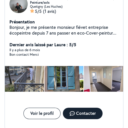
Peinture/sols
Quetigny (Les Huches)
5/5
(1 avis)
Présentation
Bonjour, je me présente monsieur fiévet entreprise
écopeintre depuis 7 ans passer en eco-Cover-peinture ,
30 ans dispérience dans mon métier, étant réactifs,
nous propose des devis sur mesure allez voir mon site
Dernier avis laissé par Laure : 5/5
Internet , toute la prestation se trouve ici.... a très
Il y a plus de 6 mois
Bon contact Merci
bientôt
Voir le profil
Contacter