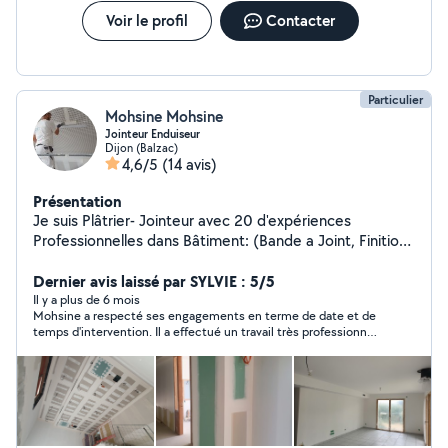
Voir le profil
Contacter
Particulier
Mohsine Mohsine
Jointeur Enduiseur
Dijon (Balzac)
4,6/5
(14 avis)
Présentation
Je suis Plâtrier- Jointeur avec 20 d'expériences
Professionnelles dans Bâtiment: (Bande a Joint, Finition,
Ratissage, Lissage, Reboucher et Récupération de
murs)
Dernier avis laissé par SYLVIE : 5/5
Il y a plus de 6 mois
Mohsine a respecté ses engagements en terme de date et de
temps d'intervention. Il a effectué un travail très professionnel
car il a une très bonne connaissance du métier. Le chantier a
été laissé très propre. Je recommande fortement cet artisan.