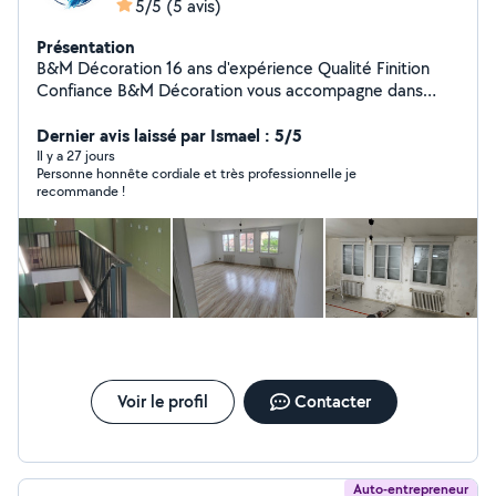
5/5
(5 avis)
Présentation
B&M Décoration 16 ans d'expérience Qualité Finition
Confiance B&M Décoration vous accompagne dans
tous vos projets de rénovation et d'embellissement
intérieur avec un travail soigné et des finitions Nos
Dernier avis laissé par Ismael : 5/5
services : Peinture intérieure / extérieure Enduit &
Il y a 27 jours
Personne honnête cordiale et très professionnelle je
ratissage Bandes à joints Pose de papier peint Pose de
recommande !
toile de verre Parquet & lino Pourquoi nous choisir ? 16
ans d'expérience Travail propre et professionnel
Respect des délais Conseils personnalisés Devis gratuit
Voir le profil
Contacter
Auto-entrepreneur