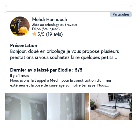
Particulier
Mehdi Hannouch
Aide au bricolage ou travaux
Dijon (Stalingrad)
5/5
(19 avis)
Présentation
Bonjour, doué en bricolage je vous propose plusieurs
prestations si vous souhaitez faire quelques petits
travaux chez vous. Je peux vous aider au montage de
divers meubles faire de la peinture la pose de placo,
Dernier avis laissé par Elodie : 5/5
petits travaux de plomberie etc
Il y a 1 mois
Nous avons fait appel à Medhi pour la construction d'un mur
extérieur et la pose de carrelage sur notre terrasse. Nous
sommes ravis du travail effectué. Travail soigné, rapide et de
qualité. De plus, Medhi est ponctuel, à l'écoute et très sympa.
Nous n'hésiterons pas à le recontacter si nous avons besoin.