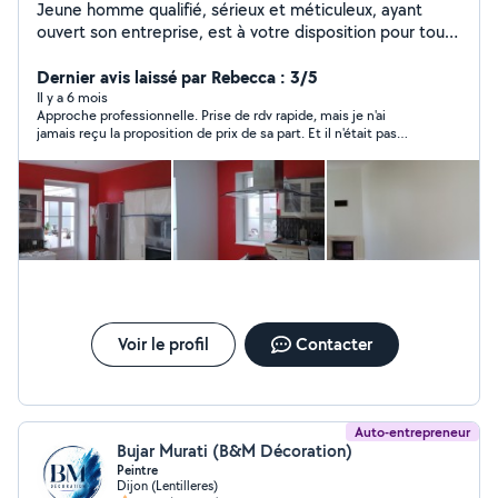
Jeune homme qualifié, sérieux et méticuleux, ayant
ouvert son entreprise, est à votre disposition pour tous
travaux de peinture (neuf ou rénovation). Disponible
également pour espaces verts, bricolage et
Dernier avis laissé par Rebecca : 3/5
manutention.
Il y a 6 mois
Approche professionnelle. Prise de rdv rapide, mais je n'ai
jamais reçu la proposition de prix de sa part. Et il n'était pas
disponible pour faire les travaux avant un mois.
Voir le profil
Contacter
Auto-entrepreneur
Bujar Murati (B&M Décoration)
Peintre
Dijon (Lentilleres)