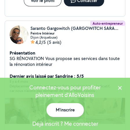
Voir le profil
Contacter
Auto-entrepreneur
Saranto Gargowitch (GARGOWITCH SARANTO)
Peintre Intérieur
Dijon (Arquebuse)
4,2/5
(5 avis)
Présentation
SG RÉNOVATION Vous propose ses services dans toute
la rénovation intérieur
Dernier avis laissé par Sandrine : 5/5
Il y a 4 mois
Déplacement rapide, estimation faite sur place à titre indicatif,
Connectez-vous pour profiter
car nous n’avons pas demandé de devis. Nous n’avons
pleinement d'AlloVoisins
finalement pas travaillé avec lui !
M'inscrire
Carte
Déjà inscrit ? Me connecter