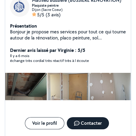
Mathieu Bussiere (BUSSIERE RENOVATION)
Plaquiste peintre
Dijon (Sacre Coeur)
5/5
(3 avis)
Présentation
Bonjour je propose mes services pour tout ce qui tourne
autour de la rénovation, placo peinture, sol
(souple,carrelage, parquet) ainsi que dans
l'agencement. Travail sérieux et à l'écoute de la
Dernier avis laissé par Virginie : 5/5
demande du client.
Il y a 6 mois
échange très cordial très réactif très à l écoute
Voir le profil
Contacter