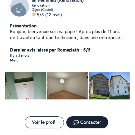
Ilir Mehmeti (Renovation)
Renovation
Dijon (Castel)
5/5
(12 avis)
Présentation
Bonjour, bienvenue sur ma page ! Apres plus de 11 ans
de travail en tant que technicien , dans une entreprise
de renovation, je m'en suis lance a mon propre compte
depuis plus de 2 ans maintenant
Dernier avis laissé par Romeziath : 5/5
Il y a 3 mois
Merci
Voir le profil
Contacter