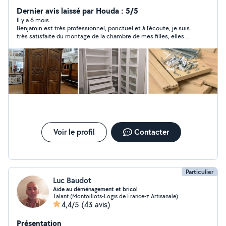
déménagement => Livraison de meuble,
électroménager et récupération de commande =>
Dernier avis laissé par Houda : 5/5
Service de débarras (cave, garage, appartement...) =>
Il y a 6 mois
Benjamin est très professionnel, ponctuel et à l'écoute, je suis
Entretien d'espaces verts (tonte, taille de haie,
très satisfaite du montage de la chambre de mes filles, elles
débroussaillage...) avec ou sans évacuation des déchets
sont très contentes 😊
=> Montage de meubles en kit toutes marques
N'hésitez pas à me contacter, je réponds à vos
demandes/questions dans les meilleurs délais. Service
efficace et soigné !
Voir le profil
Contacter
Particulier
Luc Baudot
Aide au déménagement et bricol
Talant (Montoillots-Logis de France-z Artisanale)
4,4/5
(43 avis)
Présentation