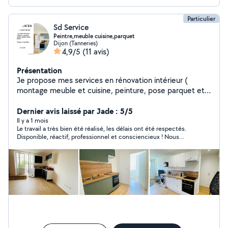
Particulier
Sd Service
Peintre,meuble cuisine,parquet
Dijon (Tanneries)
4,9/5
(11 avis)
Présentation
Je propose mes services en rénovation intérieur (
montage meuble et cuisine, peinture, pose parquet et
papier peint ) et entretien sur Dijon et alentours.
J'accorde une importance particulière au travail de
Dernier avis laissé par Jade : 5/5
qualité et bien fait . Votre satisfaction sera toujours
Il y a 1 mois
Le travail a très bien été réalisé, les délais ont été respectés.
notre priorité. Cordialement
Disponible, réactif, professionnel et consciencieux ! Nous
n’hésiterons pas à refaire appel à lui pour des prochains travaux.