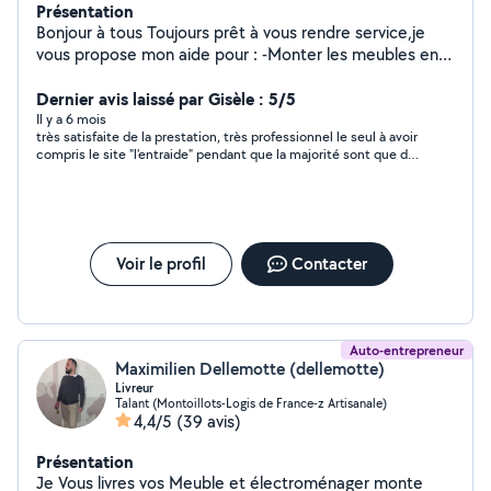
Présentation
Bonjour à tous Toujours prêt à vous rendre service,je
vous propose mon aide pour : -Monter les meubles en
kit (si besoin les fixer au mur) lit,armoire ect -Fixer les TV
au mur -réparer les machines à laver (changer les pièces
Dernier avis laissé par Gisèle : 5/5
défectueuse -petite plomberie -petite électricité -
Il y a 6 mois
très satisfaite de la prestation, très professionnel le seul à avoir
tondre le gazon (débarrasser a le déchèterie) -
compris le site "l'entraide" pendant que la majorité sont que du
débroussaillage -débarrasser
business Excellent rapport qualité prix Je recommande les
(cave,grenier,garage,maison) -possibilité de prêter mes
yeux fermés
outils (remorque,tondeuse,taille haie ect) Mon prix :
vous me donner ce que vous voulez (Uniquement par
sms ) Merci
Voir le profil
Contacter
Auto-entrepreneur
Maximilien Dellemotte (dellemotte)
Livreur
Talant (Montoillots-Logis de France-z Artisanale)
4,4/5
(39 avis)
Présentation
Je Vous livres vos Meuble et électroménager monte