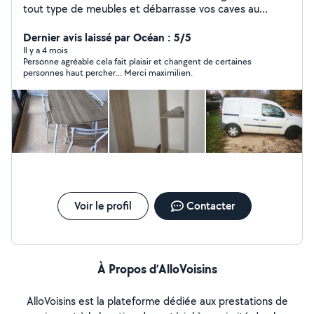
tout type de meubles et débarrasse vos caves au
grenier et vous déménage En déménagement plusieurs
prestations possibles chargement déchargement. Ou je
Dernier avis laissé par Océan : 5/5
m'occupe de tous emballage du fragile et fait vos
Il y a 4 mois
Personne agréable cela fait plaisir et changent de certaines
cartons vous livre vos courses vos aliments peuve rester
personnes haut percher... Merci maximilien.
au frais Je peux aussi faires des petits travaux
Voir le profil
Contacter
À Propos d’AlloVoisins
AlloVoisins est la plateforme dédiée aux prestations de