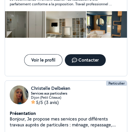
durabilité de chaque réalisation. Polyvalent, j'interviens
parfaitement conforme a la proposition. Travail professionnel et
également dans le multiservice pour répondre à divers
soigneux de grande qualité.
besoins du quotidien : petites réparations, entretien ou
améliorations de l'habitat. Mon objectif est d'offrir un
service complet, professionnel et de confiance, adapté
à chaque demande.
Voir le profil
Contacter
Particulier
Christelle Delbeken
Services aux particuliers
Dijon (Petit Citeaux)
5/5
(3 avis)
Présentation
Bonjour, Je propose mes services pour différents
travaux auprès de particuliers : ménage, repassage,
entretien de la maison, garde d'enfants, aide aux