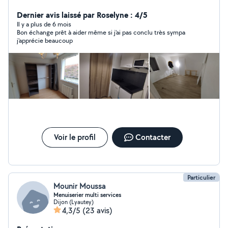
soigneux , je réalise différents types d'interventions.
Montage et fixation de meubles Pose d'étagères,
Dernier avis laissé par Roselyne : 4/5
tringles, luminaires Petits travaux de plomberie et
Il y a plus de 6 mois
Bon échange prêt à aider même si j'ai pas conclu très sympa
d'électricité Peinture et retouches Réparations diverses
j'apprécie beaucoup
Entretien intérieur et extérieur Mon objectif est de vous
offrir un travail propre ,rapide et de qualité adapté à vos
besoins et à votre budget . N'hésitez pas à me
contacter pour toute demande d'information. David
Voir le profil
Contacter
Particulier
Mounir Moussa
Menuiserier multi services
Dijon (Lyautey)
4,3/5
(23 avis)