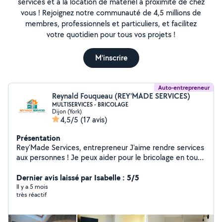
services et à la location de matériel à proximité de chez
vous ! Rejoignez notre communauté de 4,5 millions de
membres, professionnels et particuliers, et facilitez
votre quotidien pour tous vos projets !
M'inscrire
Auto-entrepreneur
Reynald Fouqueau (REY'MADE SERVICES)
MULTISERVICES - BRICOLAGE
Dijon (York)
4,5/5
(17 avis)
Présentation
Rey'Made Services, entrepreneur J'aime rendre services
aux personnes ! Je peux aider pour le bricolage en tout
genre, transport, reparation mecanique, jardinnage ...
Très polyvalent Renovation maison /salle de bain /
Dernier avis laissé par Isabelle : 5/5
plomberie / electricité / peinture
Il y a 5 mois
très réactif