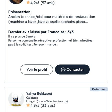
4,9/5
(97 avis)
Présentation
Ancien technico/cial pour matériels de restauration
(machine a laver ,lave vaisselle,sechoirs,piano
cuisine....), je suis un nouveau retraité sportif dispo pour
vous aider à solutionner vos problèmes dans les
Dernier avis laissé par Francoise : 5/5
domaines du bricolage aménagement /jardinage/ panne
Il y a plus de 6 mois
Personne ponctuelle, réceptive, professionnel Eric , n’hésitez
d électroménager ou autre. Mon savoir faire, mon
pas à le solliciter . Je recommande .
matériel et mon atelier sont là pour vous rendre la vie
plus ensoleillée.
Voir le profil
Contacter
Particulier
Yahya Bekkaoui
Calimero
Longvic (Bourg-Valentin-Prevots)
4,9/5
(33 avis)