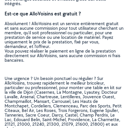
intégrés.
Est-ce que AlloVoisins est gratuit ?
Absolument ! AlloVoisins est un service entièrement gratuit
et sans aucune commission pour tout utilisateur cherchant un
membre, qu’il soit professionnel ou particulier, pour une
prestation de service ou une location de matériel. Payez
uniquement le prix de la prestation, fixé par vous,
demandeur, et l’offreur.
Vous pouvez réaliser le paiement en ligne de la prestation
directement sur AlloVoisins, sans aucune commission ni frais
bancaires.
Une urgence ? Un besoin ponctuel ou régulier ? Sur
AlloVoisins, trouvez rapidement le meilleur bricoleur,
particulier ou professionnel, pour monter une table en kit sur
la ville de Dijon (Casernes, La Montagne, Lyautey, Docteur
Lavalle, Arsenal, Chartreuse, Lentilleres, Jouvence Ouest,
Champmaillot, Mansart, Carrousel, Les Hauts de
Montchapet, Cordeliers, Clemenceau, Parc des Sports, Petit
Citeaux, Bel Air, Les Roses, Trois Forgerons, Eugene Spuller,
Tanneries, Sacre Coeur, Darcy, Castel, Champ Perdrix, Le
Lac, Edouard Belin, Saint-Michel, Providence, La Charmette,
21121, 21000, 21240, 21300, 21079, 21600, 21800) et aux