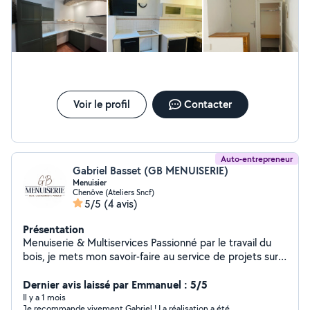
Voir le profil
Contacter
Auto-entrepreneur
Gabriel Basset (GB MENUISERIE)
Menuisier
Chenôve (Ateliers Sncf)
5/5
(4 avis)
Présentation
Menuiserie & Multiservices Passionné par le travail du
bois, je mets mon savoir-faire au service de projets sur
mesure, alliant précision, solidité et esthétique.
Soucieux du détail et du travail bien fait, j'accorde une
Dernier avis laissé par Emmanuel : 5/5
grande importance à la satisfaction du client et à la
Il y a 1 mois
Je recommande vivement Gabriel ! La réalisation a été