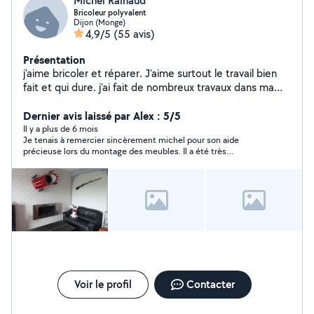
Michel Rainaud
Bricoleur polyvalent
Dijon (Monge)
4,9/5
(55 avis)
Présentation
j'aime bricoler et réparer. J'aime surtout le travail bien
fait et qui dure. j'ai fait de nombreux travaux dans ma
maison et dans mon appartement.
Dernier avis laissé par Alex : 5/5
Il y a plus de 6 mois
Je tenais à remercier sincèrement michel pour son aide
précieuse lors du montage des meubles. Il a été très
disponible, réactif et vraiment sympathique. Le travail est
impeccable, fait avec sérieux et efficacité. Un grand merci à
lui, je le recommande sans hésiter !
Voir le profil
Contacter