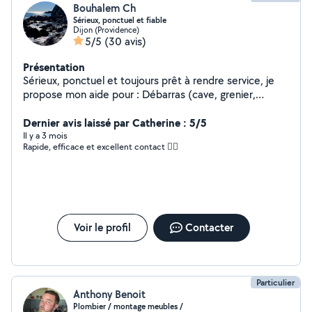
Bouhalem Ch
Sérieux, ponctuel et fiable
Dijon (Providence)
5/5
(30 avis)
Présentation
Sérieux, ponctuel et toujours prêt à rendre service, je
propose mon aide pour : Débarras (cave, grenier,
garage, maison) Bricolage et petits travaux Aide voiture
(dépannage léger, accompagnement, transport de
Dernier avis laissé par Catherine : 5/5
matériel) Déplacements de personnes ou aide aux
Il y a 3 mois
Rapide, efficace et excellent contact 👍🏻
courses Et toute autre aide du quotidien selon vos
besoins J'aime le travail bien fait et le contact humain.
N'hésitez pas à me contacter, je réponds rapidement !
Voir le profil
Contacter
Particulier
Anthony Benoit
Plombier / montage meubles /