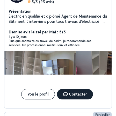
5/5
(23 avis)
Présentation
Électricien qualifié et diplômé Agent de Maintenance du
Bâtiment. J'interviens pour tous travaux d'électricité :
dépannage, recherche de panne, installation, rénovation
et mise aux normes. Grâce à ma formation tous corps
Dernier avis laissé par Mai : 5/5
d'état, je réalise également divers travaux de
Il y a 10 jours
Plus que satisfaite du travail de Karim, je recommande ses
maintenance et multi-services (petits travaux,
services. Un professionnel méticuleux et efficace.
réparations, montage de meubles, plomberie et
peinture). Travail soigné, sérieux et intervention rapide
Voir le profil
Contacter
Particulier