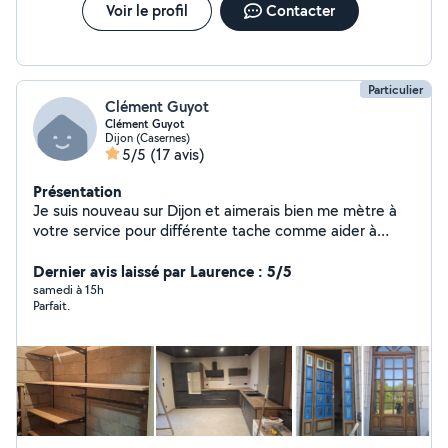
Voir le profil
Contacter
Particulier
Clément Guyot
Clément Guyot
Dijon (Casernes)
5/5
(17 avis)
Présentation
Je suis nouveau sur Dijon et aimerais bien me mètre à
votre service pour différente tache comme aider à
déménager, montage de meuble, peinture... J'ai rénové
ma maison seule donc j'ai quelque base en bricolage.
Dernier avis laissé par Laurence : 5/5
Merci et au plaisir de vous aider
samedi à 15h
Parfait.