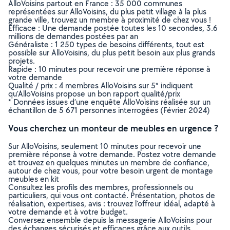
AlloVoisins partout en France : 35 000 communes
représentées sur AlloVoisins, du plus petit village à la plus
grande ville, trouvez un membre à proximité de chez vous !
Efficace : Une demande postée toutes les 10 secondes, 3.6
millions de demandes postées par an
Généraliste : 1 250 types de besoins différents, tout est
possible sur AlloVoisins, du plus petit besoin aux plus grands
projets.
Rapide : 10 minutes pour recevoir une première réponse à
votre demande
Qualité / prix : 4 membres AlloVoisins sur 5* indiquent
qu’AlloVoisins propose un bon rapport qualité/prix
* Données issues d’une enquête AlloVoisins réalisée sur un
échantillon de 5 671 personnes interrogées (Février 2024)
Vous cherchez un monteur de meubles en urgence ?
Sur AlloVoisins, seulement 10 minutes pour recevoir une
première réponse à votre demande. Postez votre demande
et trouvez en quelques minutes un membre de confiance,
autour de chez vous, pour votre besoin urgent de montage
meubles en kit
Consultez les profils des membres, professionnels ou
particuliers, qui vous ont contacté. Présentation, photos de
réalisation, expertises, avis : trouvez l'offreur idéal, adapté à
votre demande et à votre budget.
Conversez ensemble depuis la messagerie AlloVoisins pour
des échanges sécurisés et efficaces grâce aux outils