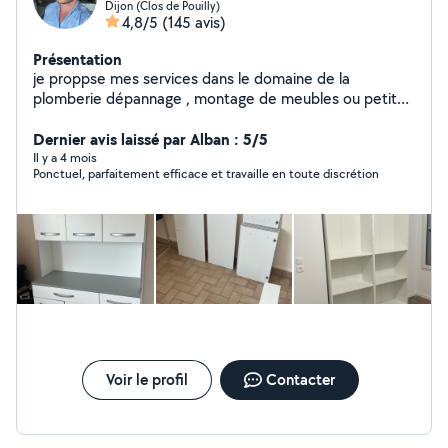
Dijon (Clos de Pouilly)
4,8/5
(145 avis)
Présentation
je proppse mes services dans le domaine de la
plomberie dépannage , montage de meubles ou petite
installation ainsi que le bricolage et petits travaux,
ancien plombier de metier je reste a votre service !
Dernier avis laissé par Alban : 5/5
Il y a 4 mois
Ponctuel, parfaitement efficace et travaille en toute discrétion
Voir le profil
Contacter