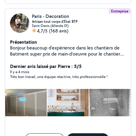
Entreprise
Paris - Decoration
Artisan tout corps d'État BTP
Saint-Denis (Allende 01)
4,7/5
(168 avis)
Présentation
Bonjour beaucoup d'expérience dans les chantiers de
Batiment super prix de main-d'oeuvre pour le chantier
intérieur -peinture -enduit -parquet -carrelage
-électricité -plomberie -montage de cuisine -décoration
Dernier avis laissé par Pierre : 5/5
- _super qualité de travail très rapide livraison des
Il y a 4 mois
Très bon travail, une équipe réactive, très professionnelle !
marchandises gratuite devis gratuite merci mes voisins