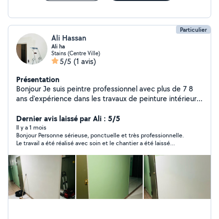
Particulier
Ali Hassan
Ali ha
Stains (Centre Ville)
5/5
(1 avis)
Présentation
Bonjour Je suis peintre professionnel avec plus de 7 8
ans d'expérience dans les travaux de peinture intérieure
et extérieure. J'ai une excellente maîtrise de la
préparation des surfaces, de l'application de peinture,
Dernier avis laissé par Ali : 5/5
du revêtement mural et des finitions de haute qualité.
Il y a 1 mois
Bonjour Personne sérieuse, ponctuelle et très professionnelle.
Sérieux, minutieux et organisé, je respecte les délais et
Le travail a été réalisé avec soin et le chantier a été laissé
veille à fournir un travail propre et soigné. Je suis
propre. Je recommande sans hésiter et je referai appel à ses
capable de
services.