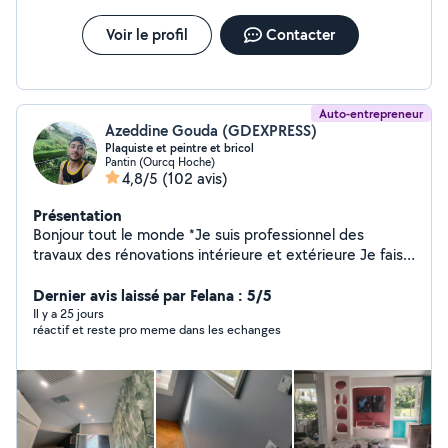
Voir le profil
Contacter
Auto-entrepreneur
Azeddine Gouda (GDEXPRESS)
Plaquiste et peintre et bricol
Pantin (Ourcq Hoche)
4,8/5
(102 avis)
Présentation
Bonjour tout le monde *Je suis professionnel des
travaux des rénovations intérieure et extérieure Je fais
décorations Placoplatre peinture *Pose de carrelage
parquet lino papier peint... *Rénovation salle de bain
Dernier avis laissé par Felana : 5/5
*Isolation extérieure *tous travaux de maçonnerie
Il y a 25 jours
réactif et reste pro meme dans les echanges
(dalle,parpaing,....) *Travail propre et professionnel
matriel équipe Ne hésitez pas à me contacter Merci a
vous bon journée