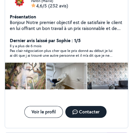
Pantin (Mairie)
4,6/5
(232 avis)
Présentation
Bonjour Notre premier objectif est de satisfaire le client
en lui offrant un bon travail à un prix raisonnable et de
bonne qualité et de gagner sa confiance afin de
conquérir un nouveau client. Nous sommes à votre
Dernier avis laissé par Sophie : 1/5
service à tout moment. N'hésitez pas à nous contacter.
Il y a plus de 6 mois
Pas clair négociation plus cher que le prix donné au début je lui
Nous attendons votre appel, merci beaucoup Nous
ai dit que j ai trouvé une autre personne et il m’a dit que je ne
travaillons dans disponible 7j/7, je me déplace sur Paris
lui ai pas payé alors qu’il n a rien fait avec un tarif exagéré et pas
et alentours. cordialement À votre service. 24/24 7j/7 -
juste , IL EST CAPABLE DE MENTIR ATTENTION A FUIR
peinture intérieure murs / plafonds -toile de verre, -
décoller et coller -des papiers peint. -pose le sol,
parquet, lino, Installation de meubles pose de cuisine -
carrelage, -électricité -plombier
Voir le profil
Contacter