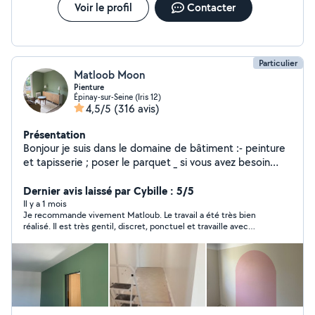
Voir le profil
Contacter
Particulier
Matloob Moon
Pienture
Épinay-sur-Seine (Iris 12)
4,5/5
(316 avis)
Présentation
Bonjour je suis dans le domaine de bâtiment :- peinture
et tapisserie ; poser le parquet _ si vous avez besoin
contact moi merci Matloob
Dernier avis laissé par Cybille : 5/5
Il y a 1 mois
Je recommande vivement Matloub. Le travail a été très bien
réalisé. Il est très gentil, discret, ponctuel et travaille avec
beaucoup de soin. Il a effectué l'enduit, le ponçage et la
peinture d'une chambre, et le résultat est exactement celui
que j'espérais. Un travail propre et de qualité. Je n'hésiterai pas
à refaire appel à lui. Merci encore !