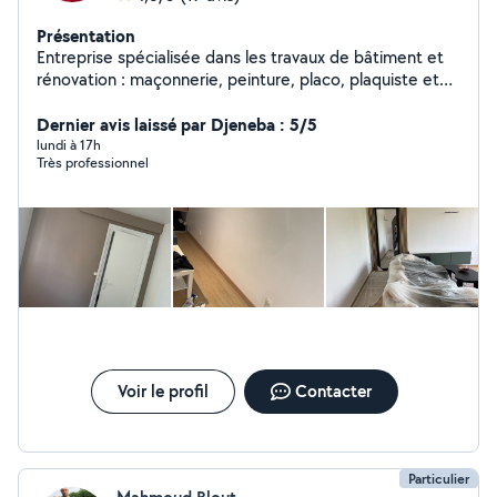
Présentation
Entreprise spécialisée dans les travaux de bâtiment et
rénovation : maçonnerie, peinture, placo, plaquiste et
enduit de bande. Nous réalisons des travaux de qualité
pour les maisons, appartements, bureaux et chantiers
Dernier avis laissé par Djeneba : 5/5
professionnels. Nos services : * Maçonnerie générale *
lundi à 17h
Très professionnel
Peinture intérieure et extérieure * Pose de placo et faux
plafond * Travaux de plaquiste * Enduit et bande de
placo * Rénovation et finition Entreprise sérieuse,
polyvalente et professionnelle, avec expérience dans le
bâtiment et respect des délais.
Voir le profil
Contacter
Particulier