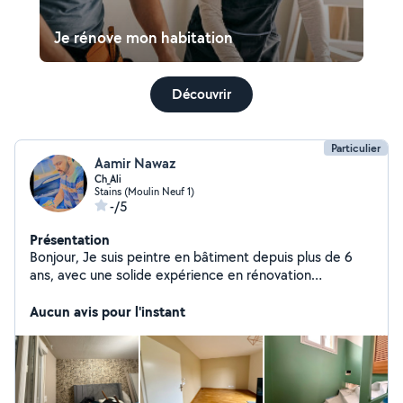
Je rénove mon habitation
Découvrir
Particulier
Aamir Nawaz
Ch_Ali
Stains (Moulin Neuf 1)
-/5
Présentation
Bonjour, Je suis peintre en bâtiment depuis plus de 6
ans, avec une solide expérience en rénovation
intérieure. Je vous propose des prestations soignées et
professionnelles, incluant : Préparation des supports
Aucun avis pour l'instant
Enduisage et ponçage Peinture murs, plafonds, portes,
boiseries Finitions propres et durables Nettoyage
complet du chantier après travaux Pose de papier peint
Pose de toile de verre Pose de carrelage Pose de
parquet Je travaille avec sérieux, ponctualité et souci du