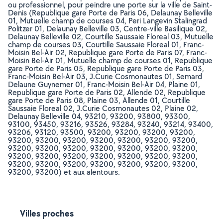
ou professionnel, pour peindre une porte sur la ville de Saint-
Denis (Republique gare Porte de Paris 06, Delaunay Belleville
01, Mutuelle champ de courses 04, Peri Langevin Stalingrad
Politzer 01, Delaunay Belleville 03, Centre-ville Basilique 02,
Delaunay Belleville 02, Courtille Saussaie Floreal 03, Mutuelle
champ de courses 03, Courtille Saussaie Floreal 01, Franc-
Moisin Bel-Air 02, Republique gare Porte de Paris 07, Franc-
Moisin Bel-Air 01, Mutuelle champ de courses 01, Republique
gare Porte de Paris 05, Republique gare Porte de Paris 03,
Franc-Moisin Bel-Air 03, J.Curie Cosmonautes 01, Semard
Delaune Guynemer 01, Franc-Moisin Bel-Air 04, Plaine 01,
Republique gare Porte de Paris 02, Allende 02, Republique
gare Porte de Paris 08, Plaine 03, Allende 01, Courtille
Saussaie Floreal 02, J.Curie Cosmonautes 02, Plaine 02,
Delaunay Belleville 04, 93210, 93200, 93800, 93300,
93100, 93450, 93216, 93526, 93284, 93240, 93214, 93400,
93206, 93120, 93500, 93200, 93200, 93200, 93200,
93200, 93200, 93200, 93200, 93200, 93200, 93200,
93200, 93200, 93200, 93200, 93200, 93200, 93200,
93200, 93200, 93200, 93200, 93200, 93200, 93200,
93200, 93200, 93200, 93200, 93200, 93200, 93200,
93200, 93200) et aux alentours.
Villes proches