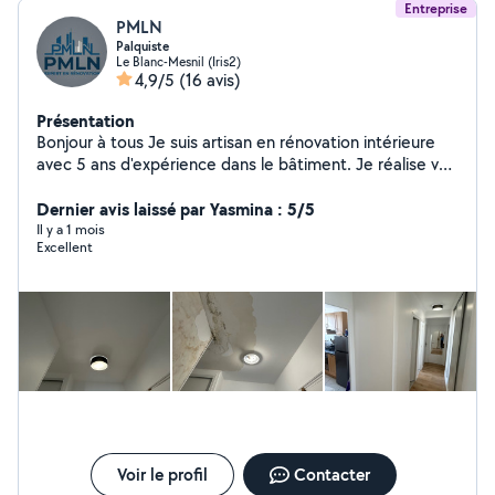
Entreprise
PMLN
Palquiste
Le Blanc-Mesnil (Iris2)
4,9/5
(16 avis)
Présentation
Bonjour à tous Je suis artisan en rénovation intérieure
avec 5 ans d'expérience dans le bâtiment. Je réalise vos
travaux avec sérieux, propreté et à prix raisonnables.
Mes prestations : * Plaquiste / pose de placo *
Dernier avis laissé par Yasmina : 5/5
Carrelage sol et mur * Peinture & enduit * Pose de
Il y a 1 mois
Excellent
parquet * Création de cloisons * Faux plafonds * Petits
travaux & bricolage * Rénovation intérieure complète *
Travail propre et soigné * Prix négociables * Conseils
personnalisés * Disponible rapidement * Devis gratuit
N'hésitez pas à me contacter pour discuter de votre
projet.
Voir le profil
Contacter