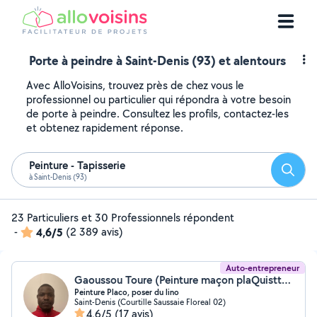
Porte à peindre à Saint-Denis (93) et alentours
Avec AlloVoisins, trouvez près de chez vous le
professionnel ou particulier qui répondra à votre besoin
de porte à peindre. Consultez les profils, contactez-les
et obtenez rapidement réponse.
Peinture - Tapisserie
Reche
à Saint-Denis (93)
23 Particuliers et 30 Professionnels répondent
-
4,6/5
(2 389 avis)
Auto-entrepreneur
Gaoussou Toure (Peinture maçon plaQuistte pose lino pose parquet)
Peinture Placo, poser du lino
Saint-Denis (Courtille Saussaie Floreal 02)
4,6/5
(17 avis)