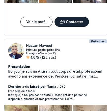
Voir le profil
Contacter
Particulier
Hassan Naveed
Peinture, papier peint, lino
Épinay-sur-Seine (Iris 2)
4,8/5
(125 avis)
Présentation
Bonjour je suis un Artisan tout corps d' etat,professional
avec 15 ans experience de, Peinture luc, satine, mat
,,,coulers Euduit,poncage et peindre Pose toile de verre
et fissinet Pose papier pients Pose parquet flottant
Dernier avis laissé par Tania : 5/5
Pose lino dal moquette N'hesitez pas a me contacter
Il y a plus de 6 mois
Bien que je n'ai pas donné suite, Hassan est une personne
pour tout rensignements Cordialement Merci.
disponible, aimable et très professionnel. Merci.