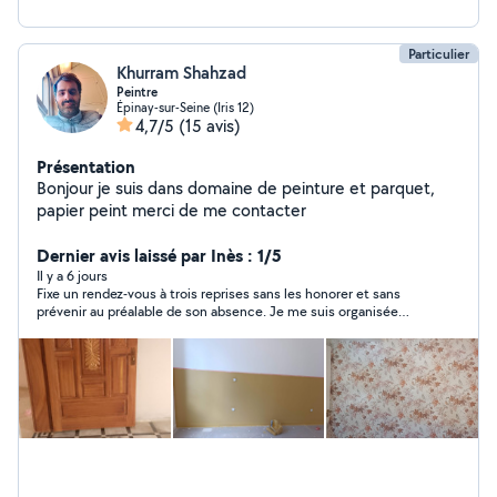
Particulier
Khurram Shahzad
Peintre
Épinay-sur-Seine (Iris 12)
4,7/5
(15 avis)
Présentation
Bonjour je suis dans domaine de peinture et parquet,
papier peint merci de me contacter
Dernier avis laissé par Inès : 1/5
Il y a 6 jours
Fixe un rendez-vous à trois reprises sans les honorer et sans
prévenir au préalable de son absence. Je me suis organisée
autour de sa venue et il m’a fait faux bon 3 fois. Quel manque
de professionnalisme et manque de respect! C’est inadmissible