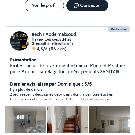
Voir le profil
Contacter
Particulier
Béchir Abdelmaksoud
Travaux tout corps d'état
Gennevilliers (Gresillons 2)
4,8/5
(86 avis)
Présentation
Professionnel de revêtement intérieur. Placo et Peinture
pose Parquet carrelage lino aménagements SANITAIRE
salle DEB / DED CUISINE Carrelage : Pose de tout type
de carrelage pour sols et murs. Revêtements de sol :
Dernier avis laissé par Dominique : 5/5
Parquet, stratifié, vinyle, Lino dalle PVC moquette
Il y a plus de 6 mois
Zyed a repeint deux salles debk bains dont la peinture était en
Peinture : état des lieux dégât des eaux Intérieure et
très mauvais état, ecaillée plafond et mur. Et posé papier peint
extérieure, avec un rendu propre et soigné. Montage de
dans l'entrée. Excellent travail très professionnel, Zyed connait
meubles :pose de cuisine création dressing sure mesure
très bien son métier. en plus il donne de bons conseils et
Rapide et efficace. Maçonnerie : Réparations,
pratique des prix raisonnables. Il a retrouvé les couleurs de
peinture parfaitement. il est ponctuel, souriant, sérieux,
constructions et rénovations.plaqout carreau de plâtre
discret. Tout a été parfait. Je le recommande vivement.
pose porte et fenêtre Plomberie : Installation et
dépannage. SDB et sdd Bricolage général : Pour tous