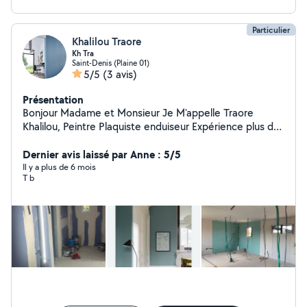
Particulier
Khalilou Traore
Kh Tra
Saint-Denis (Plaine 01)
5/5
(3 avis)
Présentation
Bonjour Madame et Monsieur Je M'appelle Traore
Khalilou, Peintre Plaquiste enduiseur Expérience plus des
5 ans, je suis prêt à me déplacer pour le devis tout
autre demande Voire le travaux ou devis merci et à
Dernier avis laissé par Anne : 5/5
bientôt,je fais aussi Déménagement et aide la journée
Il y a plus de 6 mois
T b
ou ménage merci n'insitez pas à me contacter pour plus
d'informations