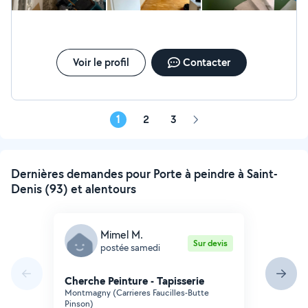
détail. N'hésitez pas à me contacter pour un devis ou
pour discuter de votre projet.
Voir le profil
Contacter
1
2
3
Page
suivante
Dernières demandes pour Porte à peindre à Saint-
Denis (93) et alentours
Mimel M.
Sur devis
postée samedi
Cherche Peinture - Tapisserie
Montmagny (Carrieres Faucilles-Butte
Pinson)