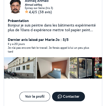
Ashfaq Ahmad
Ahmad ashfaq
Épinay-sur-Seine (Iris 3)
4,4/5
(38 avis)
Présentation
Bonjour je suis peintre dans les bâtiments expérimenté
plus de 10ans d expérience mettre toil papier peint
parquet carrelage si vous faites appel à moi vous ne
regretterais pasb
Dernier avis laissé par Marie-Jo : 5/5
Il y a 20 jours
Je n'ai pas encore fait le travail. Je ferais appel à lui un peu plus
tard
Voir le profil
Contacter