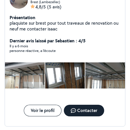
d'adaptation. Je suis convivial, ponctuel, méticuleux et
Brest (Lambezellec)
4,8/5
(5 avis)
discret. À très vite j'espère. Hervé.
Présentation
plaquiste sur brest pour tout traveaux de renovation ou
neuf me contacter isaac
Dernier avis laissé par Sebastien : 4/5
Il y a 6 mois
personne réactive, a l'écoute
Voir le profil
Contacter