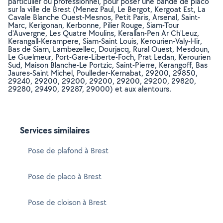
particulier ou professionnel, pour poser une bande de placo
sur la ville de Brest (Menez Paul, Le Bergot, Kergoat Est, La
Cavale Blanche Ouest-Mesnos, Petit Paris, Arsenal, Saint-
Marc, Kerigonan, Kerbonne, Pilier Rouge, Siam-Tour
d'Auvergne, Les Quatre Moulins, Kerallan-Pen Ar Ch'Leuz,
Kerangall-Kerampere, Siam-Saint Louis, Kerourien-Valy-Hir,
Bas de Siam, Lambezellec, Dourjacq, Rural Ouest, Mesdoun,
Le Guelmeur, Port-Gare-Liberte-Foch, Prat Ledan, Kerourien
Sud, Maison Blanche-Le Portzic, Saint-Pierre, Kerangoff, Bas
Jaures-Saint Michel, Poulleder-Kernabat, 29200, 29850,
29240, 29200, 29200, 29200, 29200, 29200, 29820,
29280, 29490, 29287, 29000) et aux alentours.
Services similaires
Pose de plafond à Brest
Pose de placo à Brest
Pose de cloison à Brest