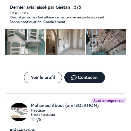
chef d'équipe, j'ai de l'expérience dans la pose de placo,
la création de cloisons, les faux plafonds, l'isolation et
Dernier avis laissé par Gaëtan : 5/5
les petits travaux de rénovation et démolition . Je peux
Il y a 4 mois
Réactif je n'ai pas fait affaire car j'ai trouvé un professionnel.
aussi réaliser du bricolage, montage de meubles,
Bonne continuation, Cordialement,
petites réparations et divers travaux. Travail sérieux et
soigné. N'hésitez pas à me contacter
Voir le profil
Contacter
Auto-entrepreneur
Mohamed About (am ISOLATION)
Plaquiste
Brest (Keruscun)
-/5
Présentation