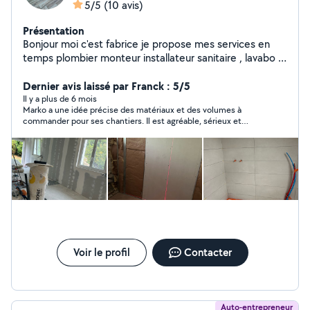
5/5
(10 avis)
Présentation
Bonjour moi c'est fabrice je propose mes services en
temps plombier monteur installateur sanitaire , lavabo ,
peintre , placo , carreleur, rénovation
Dernier avis laissé par Franck : 5/5
Il y a plus de 6 mois
Marko a une idée précise des matériaux et des volumes à
commander pour ses chantiers. Il est agréable, sérieux et
compétant pour les cloisons en placo et la peinture. Je suis
satisfait de la qualité et du délai du travail fournis qui justifie le
prix demandé. Je recommande Marco.
Voir le profil
Contacter
Auto-entrepreneur