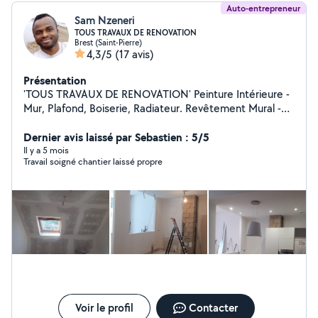
Auto-entrepreneur
Sam Nzeneri
TOUS TRAVAUX DE RENOVATION
Brest (Saint-Pierre)
4,3/5
(17 avis)
Présentation
'TOUS TRAVAUX DE RENOVATION' Peinture Intérieure -
Mur, Plafond, Boiserie, Radiateur. Revêtement Mural -
Tapisserie, Toile de Verre, Enduisage . Revêtement Sol -
Parquet Flottant, Lame PVC, Lino . Aménagement -
Dernier avis laissé par Sebastien : 5/5
Doublage, Faux Plafond, Cloison Sèche Cuisine/SDB -
Il y a 5 mois
Travail soigné chantier laissé propre
Dépose/Pose, WC, VMC, Electroménager . Devis
Gratuit, Réponse Rapide et Bonne Qualité de Travail
Brest et Alentours Tel: Zero.Sept.83.20.44.41
Voir le profil
Contacter