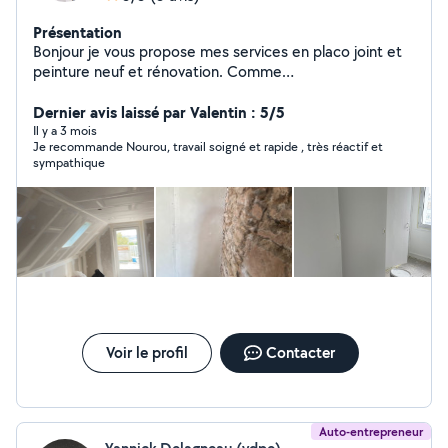
Présentation
Bonjour je vous propose mes services en placo joint et
peinture neuf et rénovation. Comme
plafond,rempants,cloisons, isolation combles
aménages,garage,bâti support wc suspendu et joints sur
Dernier avis laissé par Valentin : 5/5
plaques de plâtre.peinture intérieur pour toutes vos
Il y a 3 mois
Je recommande Nourou, travail soigné et rapide , très réactif et
bricolages n'hésitez pas à me contacter merci
sympathique
Voir le profil
Contacter
Auto-entrepreneur