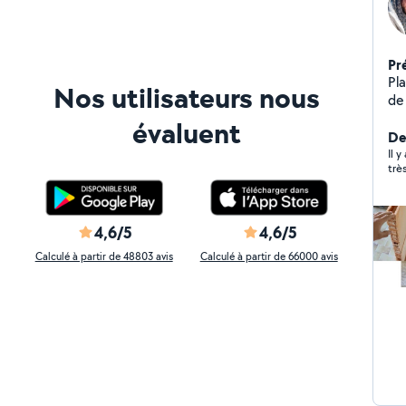
Pr
Pla
Nos utilisateurs nous
de vos 
pa
évaluent
De
Il y
trè
4,6/5
4,6/5
Calculé à partir de 48803 avis
Calculé à partir de 66000 avis