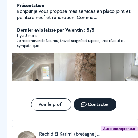
Présentation
Bonjour je vous propose mes services en placo joint et
peinture neuf et rénovation. Comme
plafond,rempants,cloisons, isolation combles
aménages,garage,bâti support wc suspendu et joints
Dernier avis laissé par Valentin : 5/5
sur plaques de plâtre.peinture intérieur pour toutes vos
Il y a 3 mois
Je recommande Nourou, travail soigné et rapide , très réactif et
bricolages n'hésitez pas à me contacter merci
sympathique
Voir le profil
Contacter
Auto-entrepreneur
Rachid El Karimi (bretagne jointoyeur)