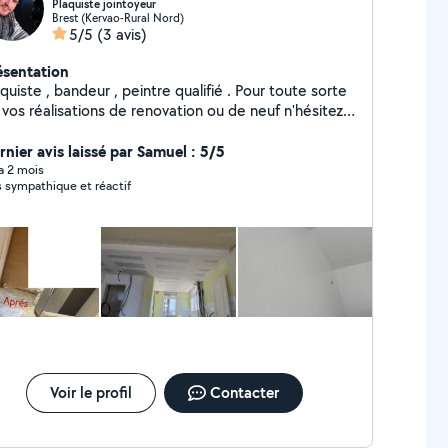
Plaquiste jointoyeur
Brest (Kervao-Rural Nord)
5/5
(3 avis)
ésentation
quiste , bandeur , peintre qualifié . Pour toute sorte
réalisations de renovation ou de neuf n'hésitez
s à me contacter. Cordialement
rnier avis laissé par Samuel : 5/5
 a 2 mois
s sympathique et réactif
Voir le profil
Contacter