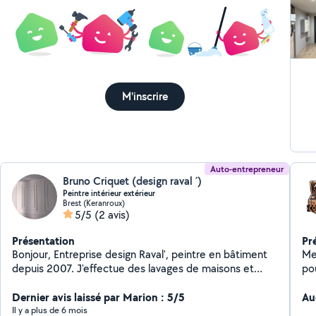
M'inscrire
Auto-entrepreneur
Bruno Criquet (design raval ´)
Peintre intérieur extérieur
Brest (Keranroux)
5/5
(2 avis)
Présentation
Pr
Bonjour, Entreprise design Raval', peintre en bâtiment
Men
depuis 2007. J'effectue des lavages de maisons et
po
toitures. Rénovation intérieure : peinture, structure à
d'
peindre , tapisserie N'hésitez pas à me contacter pour
Dernier avis laissé par Marion : 5/5
pa
Au
plus de renseignements Cordialement
ty
Il y a plus de 6 mois