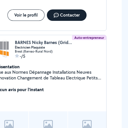
Voir le profil
Contacter
Auto-entrepreneur
BARNES Nicky Barnes (Gridlec)
Électricien Plaquiste
Brest (Kervao-Rural Nord)
-/5
ésentation
se aux Normes Dépannage Installations Neuves
novation Changement de Tableau Electrique Petits
avaux Cloisons Sèches (placo) - Faux Plafonds & Murs
ification des installations Devis Gratuits Assurance
cun avis pour l'instant
cennale