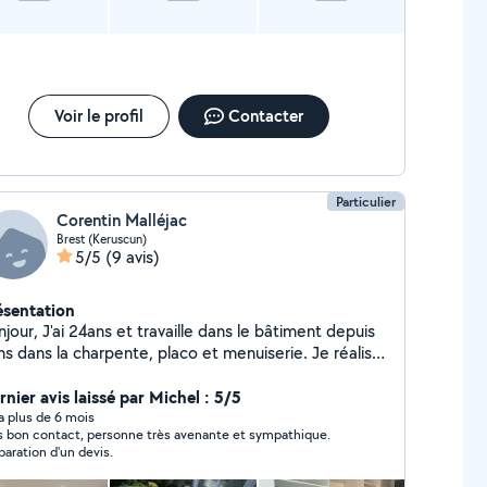
Voir le profil
Contacter
Particulier
Corentin Malléjac
Brest (Keruscun)
5/5
(9 avis)
ésentation
 et travaille dans le bâtiment depuis
ns dans la charpente, placo et menuiserie. Je réalise
ssi de petits travaux concernants le bois tels que des
stras et abris
rnier avis laissé par Michel : 5/5
y a plus de 6 mois
s bon contact, personne très avenante et sympathique.
paration d'un devis.