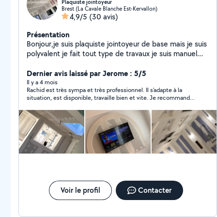
Plaquiste jointoyeur
Brest (La Cavale Blanche Est-Kervallon)
4,9/5
(30 avis)
Présentation
Bonjour,je suis plaquiste jointoyeur de base mais je suis
polyvalent je fait tout type de travaux je suis manuel
donc n'hesitez pas a me contacter..merci
Dernier avis laissé par Jerome : 5/5
Il y a 4 mois
Rachid est très sympa et très professionnel. Il s'adapte à la
situation, est disponible, travaille bien et vite. Je recommande
rachid.
Voir le profil
Contacter