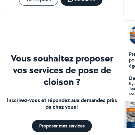
Pr
Vous souhaitez proposer
po
ég
vos services de pose de
d'
De
cloison ?
Il y
Tou
cor
rép
Inscrivez-vous et répondez aux demandes près
de chez vous !
Proposer mes services