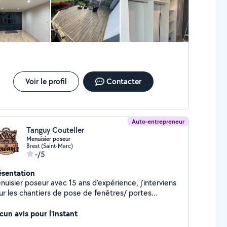
Voir le profil
Contacter
Auto-entrepreneur
Tanguy Couteller
Menuisier poseur
Brest (Saint-Marc)
-/5
ésentation
uisier poseur avec 15 ans d'expérience, j'interviens
ur les chantiers de pose de fenêtres/ portes
entrée, volets roulants, changements de vitrages,
rquets, placo, peinture, montage de meubles et tout
cun avis pour l'instant
pes de travaux de bricolage. N'hésitez pas à me