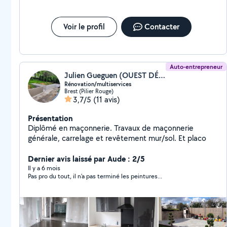
Voir le profil
Contacter
Auto-entrepreneur
Julien Gueguen (OUEST DÉCO BRICO)
Rénovation/multiservices
Brest (Pilier Rouge)
3,7/5
(11 avis)
Présentation
Diplômé en maçonnerie. Travaux de maçonnerie
générale, carrelage et revêtement mur/sol. Et placo
Dernier avis laissé par Aude : 2/5
Il y a 6 mois
Pas pro du tout, il n'a pas terminé les peintures...