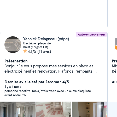
Auto-entrepreneur
Yannick Delagneau (ydpe)
Électricien plaquiste
Brest (Kergoat Est)
4,1/5
(11 avis)
Présentation
Pr
Bonjour Je vous propose mes services en placo et
Mi
électricité neuf et rénovation. Plafonds, rempants,
Ré
doublages, cloisons de distribution. Isolation Joints sur
Tr
plaques de plâtre. Aménagements de combles et de
Dernier avis laissé par Jerome : 4/5
Vér
Au
garage. Habillage de bâti support de WC suspendu
Dé
Il y a 4 mois
personne réactive. mais j'avais traité avec un autre plaquiste
Habillage de velux. Pose de blocs portes, porte
avant notre rdv
coulissante a galandage et en applique. Pose de
parquet flottant et lame PVC. Démolition de cloisons
non porteuses. Mise en conformité de votre installation
électrique. Pose de tableau de répartition électrique.