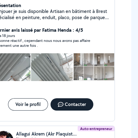
ésentation
er je suis disponible Artisan en bâtiment à Brest
écialisé en peinture, enduit, placo, pose de parquet,
relage et petits travaux de maçonnerie. Travail
gné, devis gratuit, intervention rapide et respect des
rnier avis laissé par Fatima Henda : 4/5
lais. N'hésitez pas à me contacter pour tous vos
 a 18 jours
sonne réactif , cependant nous nous avons pas affaire
ojets de rénovation.
rement une autre fois .
Voir le profil
Contacter
Auto-entrepreneur
Allagui Akrem (Akr Plaquiste Jointoyeur)