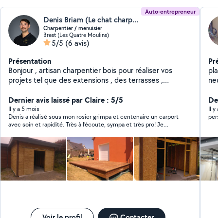
Auto-entrepreneur
Denis Briam (Le chat charpentier)
Charpentier / menuisier
Brest (Les Quatre Moulins)
5/5
(6 avis)
Présentation
Pr
Bonjour , artisan charpentier bois pour réaliser vos
pl
projets tel que des extensions , des terrasses ,
ne
cabanon , carport ... Je m'occupe aussi de l'isolation et
de la cloison sèche pour les intérieurs. Devenue
Dernier avis laissé par Claire : 5/5
De
Charpentier après une carrière de mécanicien dans la
Il y a 5 mois
Il y
Denis a réalisé sous mon rosier grimpa et centenaire un carport
per
marine je suis ici pour faire un métier qui a du sens et
avec soin et rapidité. Très à l’écoute, sympa et très pro! Je
pour vous rendre service .
recommande cet artisan charpentier!
Voir le profil
Contacter