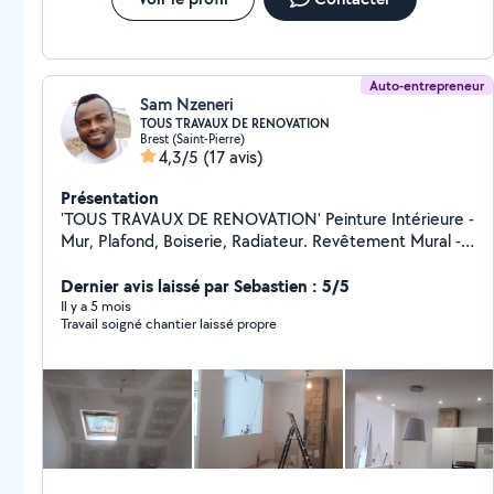
Auto-entrepreneur
Sam Nzeneri
TOUS TRAVAUX DE RENOVATION
Brest (Saint-Pierre)
4,3/5
(17 avis)
Présentation
'TOUS TRAVAUX DE RENOVATION' Peinture Intérieure -
Mur, Plafond, Boiserie, Radiateur. Revêtement Mural -
Tapisserie, Toile de Verre, Enduisage . Revêtement Sol -
Parquet Flottant, Lame PVC, Lino . Aménagement -
Dernier avis laissé par Sebastien : 5/5
Doublage, Faux Plafond, Cloison Sèche Cuisine/SDB -
Il y a 5 mois
Travail soigné chantier laissé propre
Dépose/Pose, WC, VMC, Electroménager . Devis
Gratuit, Réponse Rapide et Bonne Qualité de Travail
Brest et Alentours Tel: Zero.Sept.83.20.44.41