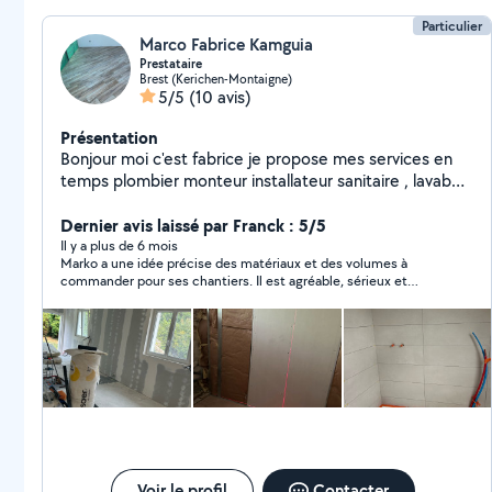
Particulier
Marco Fabrice Kamguia
Prestataire
Brest (Kerichen-Montaigne)
5/5
(10 avis)
Présentation
Bonjour moi c'est fabrice je propose mes services en
temps plombier monteur installateur sanitaire , lavabo ,
peintre , placo , carreleur, rénovation
Dernier avis laissé par Franck : 5/5
Il y a plus de 6 mois
Marko a une idée précise des matériaux et des volumes à
commander pour ses chantiers. Il est agréable, sérieux et
compétant pour les cloisons en placo et la peinture. Je suis
satisfait de la qualité et du délai du travail fournis qui justifie le
prix demandé. Je recommande Marco.
Voir le profil
Contacter