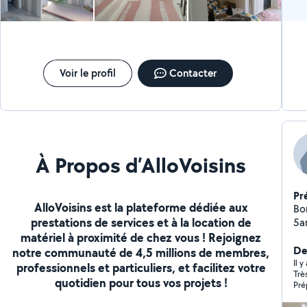
Pose de luminaires, radiateur, appareillage. Déclaration
URSSAF. Non assujetti à la TVA. Devis rapide et gratuit.
Pour tout renseignement n hésitez pas à me contacter
Je suis disponible du lundi au samedi de 8h à 19h .
Cordialement Yannick
Voir le profil
Contacter
À Propos d’AlloVoisins
Pr
AlloVoisins est la plateforme dédiée aux
Bonjour, J'ai 24ans
prestations de services et à la location de
5a
matériel à proximité de chez vous ! Rejoignez
au
clo
De
notre communauté de 4,5 millions de membres,
Il 
professionnels et particuliers, et facilitez votre
Trè
quotidien pour tous vos projets !
Pré