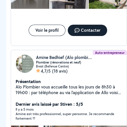
Voir le profil
Contacter
Auto-entrepreneur
Amine Bedhief (Alo plombier)
Plombier (rénovations et neuf)
Brest (Bellevue Centre)
4,7/5
(18 avis)
Présentation
Alo Plombier vous accueille tous les jours de 8h30 à
19h00 : par téléphone au via l'application de Allo voisin
Pour tout types d'intervention de plomberie dans la
rénovation et le neuf et service d'urgence -
Dernier avis laissé par Stiven : 5/5
Interventions de débouchage de canalisations (évier
Il y a 5 mois
Amine est très professionnel, super personne. Je recommande
toilette évacuation machine a laver..) -Détection et
fortement !!!
passage de caméra endoscopie et caméra thermique
et réparation tout type de fuite (même lles non visible)