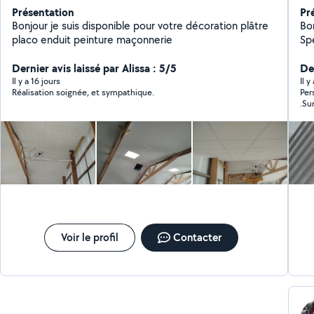
Présentation
Pr
Bonjour je suis disponible pour votre décoration plâtre
Bonjou
placo enduit peinture maçonnerie
Sp
car
Dernier avis laissé par Alissa : 5/5
soi
De
dé
Il y a 16 jours
Il y
Réalisation soignée, et sympathique.
Per
pr
.Su
Voir le profil
Contacter