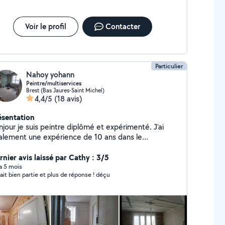
Voir le profil
Contacter
Particulier
Nahoy yohann
Peintre/multiservices
Brest (Bas Jaures-Saint Michel)
4,4/5
(18 avis)
ésentation
jour je suis peintre diplômé et expérimenté. J'ai
alement une expérience de 10 ans dans le
toyage/multiservices/espaces verts. Ayant plusieurs
rdes à mon arc je peux vous proposer mes
rnier avis laissé par Cathy : 3/5
mpétences dans plusieurs domaines.
 a 5 mois
tait bien partie et plus de réponse ! déçu