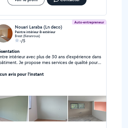
Auto-entrepreneur
Nouari Laraba (Ln deco)
Peintre intérieur & extérieur
Brest (Keranroux)
-/5
ésentation
intre intérieur avec plus de 30 ans d'expérience dans
 bâtiment. Je propose mes services de qualité pour
 travaux de peinture, qu'il s'agisse de rénovation ou
uvelles constructions Je propose plusieurs
cun avis pour l'instant
einture intérieure (murs, plafonds,
Préparations des surfaces (ponçage,
uit) - Rénovation et rafraîchissement de pièces -
nseils personnalisés pour le choix des couleurs et
 finitions