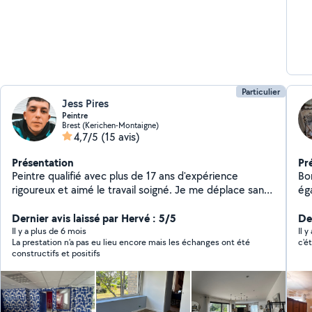
Particulier
Jess Pires
Peintre
Brest (Kerichen-Montaigne)
4,7/5
(15 avis)
Présentation
Pr
Peintre qualifié avec plus de 17 ans d'expérience
Bon
rigoureux et aimé le travail soigné. Je me déplace sans
ég
problème pour vos travaux de rénovation.
net
Dernier avis laissé par Hervé : 5/5
co
De
co
Il y a plus de 6 mois
Il y
La prestation n’a pas eu lieu encore mais les échanges ont été
c'é
constructifs et positifs