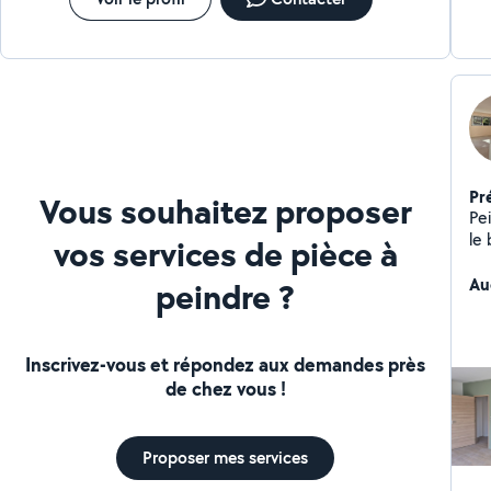
Pr
Vous souhaitez proposer
Pe
le
vos services de pièce à
vos
de no
Au
peindre ?
services : - P
boiseries) - 
end
Inscrivez-vous et répondez aux demandes près
Co
de chez vous !
des
Proposer mes services