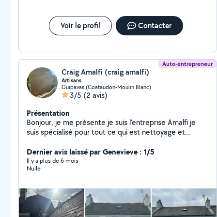
Voir le profil
Contacter
Auto-entrepreneur
Craig Amalfi (craig amalfi)
Artisans
Guipavas (Coataudon-Moulin Blanc)
3/5
(2 avis)
Présentation
Bonjour, je me présente je suis l'entreprise Amalfi je
suis spécialisé pour tout ce qui est nettoyage et
entretien de la maison ( peinture, nettoyage façade,
remplacement du faîtage , pour plus de
Dernier avis laissé par Genevieve : 1/5
renseignements, n'hésitez pas à me contacter,
Il y a plus de 6 mois
Nulle
déplacement et devis gratuit