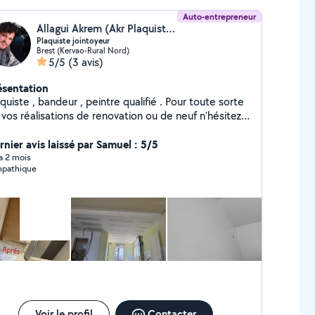
Auto-entrepreneur
Allagui Akrem (Akr Plaquiste Jointoyeur)
Plaquiste jointoyeur
Brest (Kervao-Rural Nord)
5/5
(3 avis)
ésentation
quiste , bandeur , peintre qualifié . Pour toute sorte
réalisations de renovation ou de neuf n'hésitez
s à me contacter. Cordialement
rnier avis laissé par Samuel : 5/5
 a 2 mois
pathique
Voir le profil
Contacter