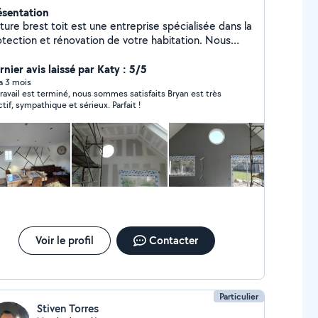
ésentation
ture brest toit est une entreprise spécialisée dans la
tection et rénovation de votre habitation. Nous
mmes spécialiste dans la rénovation de toiture mes
ent vos façade. Nous réalisation aussi les
nier avis laissé par Katy : 5/5
vaux d'intérieur nous réalisation les peintures
 a 3 mois
travail est terminé, nous sommes satisfaits Bryan est très
ntérieur sur mesure à moindre coût. Intervention
réactif, sympathique et sérieux. Parfait !
rapidement et efficace. Déplacement et devis gratuit
Voir le profil
Contacter
Particulier
Stiven Torres