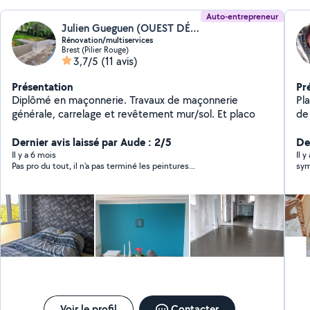
Auto-entrepreneur
Julien Gueguen (OUEST DÉCO BRICO)
Rénovation/multiservices
Brest (Pilier Rouge)
3,7/5
(11 avis)
Présentation
Pr
Diplômé en maçonnerie. Travaux de maçonnerie
Pla
générale, carrelage et revêtement mur/sol. Et placo
de vos 
pa
Dernier avis laissé par Aude : 2/5
De
Il y a 6 mois
Il y
Pas pro du tout, il n'a pas terminé les peintures...
sym
Voir le profil
Contacter