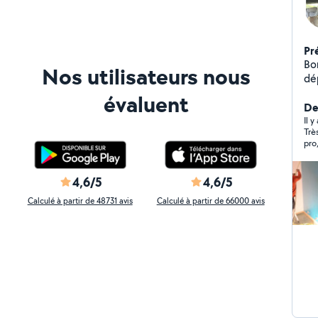
Pr
Bon
Nos utilisateurs nous
dé
aus
évaluent
pe
Der
ty
Il y
Trè
petit travau
di
4,6/5
4,6/5
Calculé à partir de 48731 avis
Calculé à partir de 66000 avis