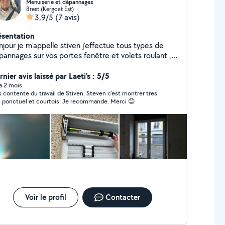
Menuiserie et dépannages
Brest (Kergoat Est)
3,9/5
(7 avis)
ésentation
jour je m'appelle stiven j'effectue tous types de
pannages sur vos portes fenêtre et volets roulant ,
si divers travaux pose de fenêtre Alu et pvc ,
inture, tapisserie , montage démontage de tous
nier avis laissé par Laeti's : 5/5
pes de matériaux ,déménagement et tous ce qui est
 a 2 mois
s contente du travail de Stiven. Steven c’est montrer tres
x très motivé , très minutieux et polyvalent
pro, ponctuel et courtois. Je recommande. Merci 😊
sponible rapidement devis gratuit
Voir le profil
Contacter