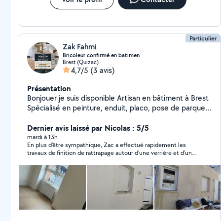
Particulier
Zak Fahmi
Bricoleur confirmé en batimen
Brest (Quizac)
4,7/5
(3 avis)
Présentation
Bonjouer je suis disponible Artisan en bâtiment à Brest
Spécialisé en peinture, enduit, placo, pose de parquet,
carrelage et petits travaux de maçonnerie. Travail
soigné, devis gratuit, intervention rapide et respect des
Dernier avis laissé par Nicolas : 5/5
délais. N'hésitez pas à me contacter pour tous vos
mardi à 13h
En plus d’être sympathique, Zac a effectué rapidement les
projets de rénovation.
travaux de finition de rattrapage autour d’une verrière et d’un
ancien bâti de porte. Il a spontanément effectué des travaux
également complémentaires comme le coffrage de tuyaux
dans mes toilettes et une obturation autour de portes
coulissantes et ´ l en remercie.