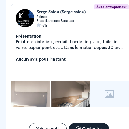
et discret. À très vite j'espère. Hervé.
Auto-entrepreneur
Serge Salou (Serge salou)
Peintre
Brest (Lanredec-Facultes)
-/5
Présentation
Peintre en intérieur, enduit, bande de placo, toile de
verre, papier peint etc... Dans le métier depuis 30 ans,
je suis très minutieux.
Aucun avis pour l'instant
Voir le profil
Contacter