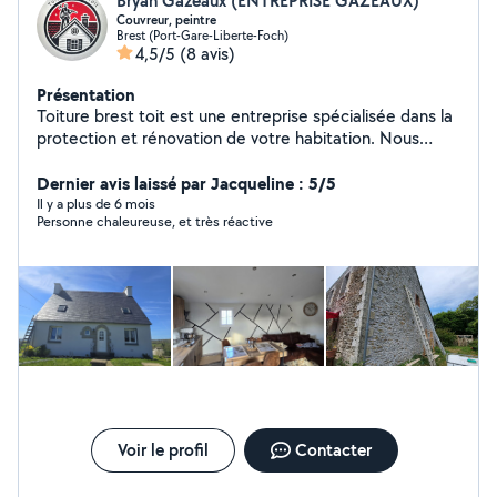
Bryan Gazeaux (ENTREPRISE GAZEAUX)
Couvreur, peintre
Brest (Port-Gare-Liberte-Foch)
4,5/5
(8 avis)
Présentation
Toiture brest toit est une entreprise spécialisée dans la
protection et rénovation de votre habitation. Nous
sommes spécialiste dans la rénovation de toiture mes
également vos façade. Nous réalisation aussi les travaux
Dernier avis laissé par Jacqueline : 5/5
d'intérieur nous réalisation les peintures d'intérieur sur
Il y a plus de 6 mois
Personne chaleureuse, et très réactive
mesure à moindre coût. Intervention rapidement et
efficace. Déplacement et devis gratuit
Voir le profil
Contacter