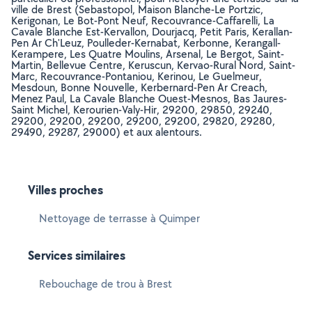
ville de Brest (Sebastopol, Maison Blanche-Le Portzic,
Kerigonan, Le Bot-Pont Neuf, Recouvrance-Caffarelli, La
Cavale Blanche Est-Kervallon, Dourjacq, Petit Paris, Kerallan-
Pen Ar Ch'Leuz, Poulleder-Kernabat, Kerbonne, Kerangall-
Kerampere, Les Quatre Moulins, Arsenal, Le Bergot, Saint-
Martin, Bellevue Centre, Keruscun, Kervao-Rural Nord, Saint-
Marc, Recouvrance-Pontaniou, Kerinou, Le Guelmeur,
Mesdoun, Bonne Nouvelle, Kerbernard-Pen Ar Creach,
Menez Paul, La Cavale Blanche Ouest-Mesnos, Bas Jaures-
Saint Michel, Kerourien-Valy-Hir, 29200, 29850, 29240,
29200, 29200, 29200, 29200, 29200, 29820, 29280,
29490, 29287, 29000) et aux alentours.
Villes proches
Nettoyage de terrasse à Quimper
Services similaires
Rebouchage de trou à Brest