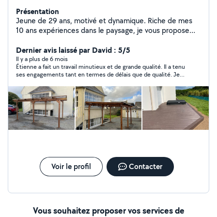
Présentation
Jeune de 29 ans, motivé et dynamique. Riche de mes
10 ans expériences dans le paysage, je vous propose
mes services pour tout type de travaux d'extérieur.
Tonte, taille, élagage, abatage mais également création
Dernier avis laissé par David : 5/5
d'espaces paysagés et petites maçonneries.
Il y a plus de 6 mois
Étienne a fait un travail minutieux et de grande qualité. Il a tenu
ses engagements tant en termes de délais que de qualité. Je
recommande cet artisan sympathique, sérieux et minutieux.
Voir le profil
Contacter
Vous souhaitez proposer vos services de