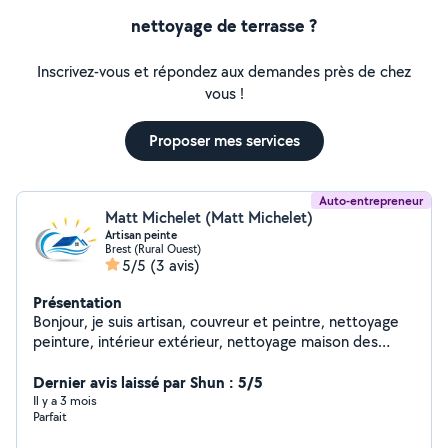
nettoyage de terrasse ?
Inscrivez-vous et répondez aux demandes près de chez
vous !
Proposer mes services
Auto-entrepreneur
Matt Michelet (Matt Michelet)
Artisan peinte
Brest (Rural Ouest)
5/5
(3 avis)
Présentation
Bonjour, je suis artisan, couvreur et peintre, nettoyage
peinture, intérieur extérieur, nettoyage maison des
moussage toiture, Peinture toiture peinture, boiseries
nettoyage, gouttière hydrofuge produit, étanchéité
Dernier avis laissé par Shun : 5/5
nettoyage, carrelage, nettoyage, dallage nettoyage,
Il y a 3 mois
Parfait
muret réparation . Nettoyage façade avec produits anti
mousse biodégradable et 100% écologique couverture