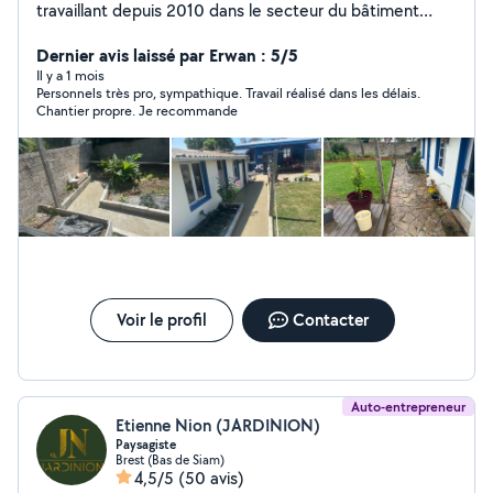
travaillant depuis 2010 dans le secteur du bâtiment
jusqu'à présent.Jeune entreprise mais avec de
l'expérience . Vous propose prestations services dans le
Dernier avis laissé par Erwan : 5/5
gros œuvre et le seconde oeuvre.
Il y a 1 mois
Personnels très pro, sympathique. Travail réalisé dans les délais.
Chantier propre. Je recommande
Voir le profil
Contacter
Auto-entrepreneur
Etienne Nion (JARDINION)
Paysagiste
Brest (Bas de Siam)
4,5/5
(50 avis)