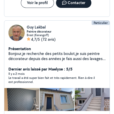
Voir le profil
Contacter
Particulier
Guy Lakbal
Peintre décorateur
Brest (Kerangoff)
4,7/5
(72 avis)
Présentation
Bonjour,je recherche des petits boulot,je suis peintre
décorateur depuis des années je fais aussi des lavages
de façade, terrasse,toiture(chlore, anti
mousse)traitement pierre hydrofuge contre l'humidité,je
Dernier avis laissé par Maelyse : 5/5
fais aussi des petits boulots tonde la pelouse et un peu
Il y a 2 mois
Le travail a été super bien fait et très rapidement. Rien à dire il
de débroussaillement,je fais aussi du bricolage merci à
est professionnel.
vous bonne journée.