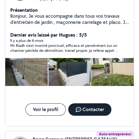
Présentation
Bonjour, Je vous accompagne dans tous vos travaux
d'entretien de jardin , maçonnerie carrelage et placo. Je
vous garantie un travail professionnel satisfait ou
remboursé.
Dernier avis laissé par Hugues : 5/5
Il y a plus de 6 mois
Mr Riadh s'est montré ponctuel, efficace et persévérant sur un
chantier pénible de démolition. travail propre. je referai appel a
lui si besoin.
Voir le profil
Contacter
Auto-entrepreneur