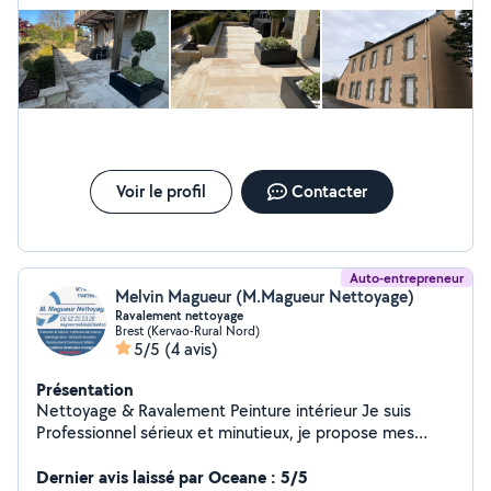
changement d'ardoise changement, faîtage, réparation,
fuite, réparation, gouttière, changement de gouttière
Devis et déplacement gratuit. merci de me contacter.
Voir le profil
Contacter
Auto-entrepreneur
Melvin Magueur (M.Magueur Nettoyage)
Ravalement nettoyage
Brest (Kervao-Rural Nord)
5/5
(4 avis)
Présentation
Nettoyage & Ravalement Peinture intérieur Je suis
Professionnel sérieux et minutieux, je propose mes
services pour tous vos travaux de nettoyage et
ravalement de façade, traitement hydrofuge Nettoyage
Dernier avis laissé par Oceane : 5/5