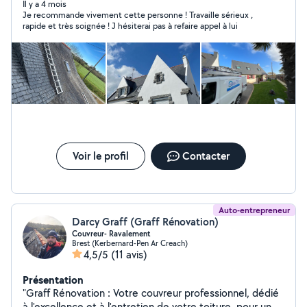
haute pression (terrasses, murs, allées) Nettoyage
Il y a 4 mois
Je recommande vivement cette personne ! Travaille sérieux ,
toiture et gouttières Ravalement et remise en état des
rapide et très soignée ! J hésiterai pas à refaire appel à lui
façades Traitement des fissures et peinture extérieure
Travail soigné, matériel professionnel, devis gratuit et
rapide.
Voir le profil
Contacter
Auto-entrepreneur
Darcy Graff (Graff Rénovation)
Couvreur- Ravalement
Brest (Kerbernard-Pen Ar Creach)
4,5/5
(11 avis)
Présentation
"Graff Rénovation : Votre couvreur professionnel, dédié
à l'excellence et à l'entretien de votre toiture, pour un