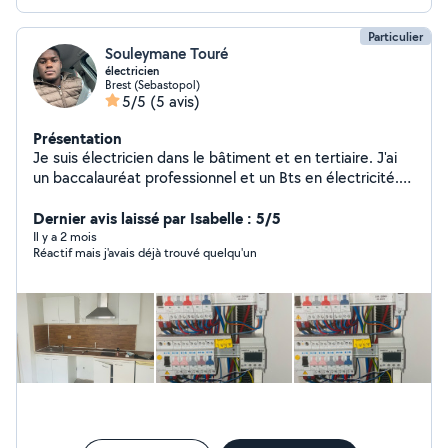
Particulier
Souleymane Touré
électricien
Brest (Sebastopol)
5/5
(5 avis)
Présentation
Je suis électricien dans le bâtiment et en tertiaire. J'ai
un baccalauréat professionnel et un Bts en électricité.
Quelques années d'expérience à mon actif . Je propose
mes services pour des travaux d'ordres électriques tels
Dernier avis laissé par Isabelle : 5/5
que: Dépannage électrique Remplacement
Il y a 2 mois
Réactif mais j'avais déjà trouvé quelqu'un
d'appareillages. Sérieux , rigoureux et respectueux. Je
peux intervenir sur Brest et aux alentours. N'hésitez pas
à me contacter .