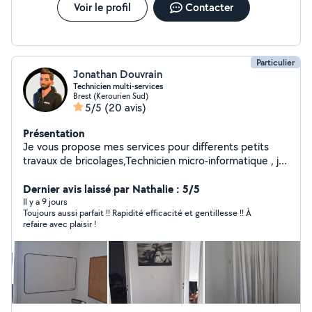
Voir le profil
Contacter
Particulier
Jonathan Douvrain
Technicien multi-services
Brest (Kerourien Sud)
5/5
(20 avis)
Présentation
Je vous propose mes services pour differents petits
travaux de bricolages,Technicien micro-informatique , je
vous propose également la réparation de Smartphones ,
android / Apple(I-phone), Tablettes android, PC
Dernier avis laissé par Nathalie : 5/5
portables.
Il y a 9 jours
Toujours aussi parfait !! Rapidité efficacité et gentillesse !! À
refaire avec plaisir !