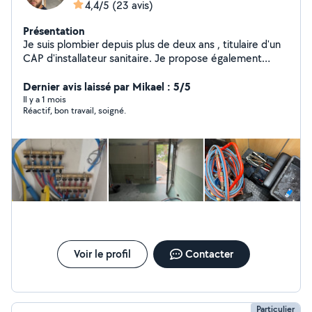
4,4/5
(23 avis)
Présentation
Je suis plombier depuis plus de deux ans , titulaire d'un
CAP d'installateur sanitaire. Je propose également
d'autres services : peinture , montage de meubles, petit
bricolage en tout genre.
Dernier avis laissé par Mikael : 5/5
Il y a 1 mois
Réactif, bon travail, soigné.
Voir le profil
Contacter
Particulier