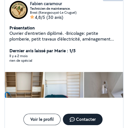
Fabien caramour
Technicien de maintenance.
Brest (Kerargaouyat-Le Cruguel)
4,8/5
(30 avis)
Présentation
Ouvrier d'entretien diplômé. -Bricolage: petite
plomberie, petit travaux d'électricité, aménagement
d'intérieur, tapisserie, peinture etc... -Jardinage: taille de
haie, tonte pelouse, etc... N'hésitez pas à me contacter
Dernier avis laissé par Marie : 1/5
pour plus de renseignements. Cordialement
Il y a 2 mois
rien de spécial
Voir le profil
Contacter