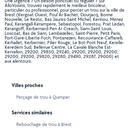
Une urgence ? Un besoin ponctuel ou régulier ? Sur
AlloVoisins, trouvez rapidement le meilleur bricoleur,
particulier ou professionnel, pour percer un trou sur la ville de
Brest (Kergoat Ouest, Poul Ar Bachet, Dourjacq, Bonne
Nouvelle, Le Restic, Bas Jaures-Saint Michel, Kerinou, Menez
Paul, Kerangall-Kerampere, Sebastopol, Forestou, Prat Ledan,
Kerangoff, Kerbernard-Pen Ar Creach, Siam-Saint Louis,
Loscoat, Bas de Siam, Lambezellec, Saint-Pierre, Petit Paris,
Port-Gare-Liberte-Foch, Pontanezen, Recouvrance-Caffarelli,
Kerhallet, Kerbernier, Pilier Rouge, Le Bot-Pont Neuf, Kerelle-
Keredern Sud, Bellevue Centre, La Cavale Blanche Est-
Kervallon, 29200, 29850, 29240, 29200, 29200, 29200,
29200, 29200, 29820, 29280, 29490, 29287, 29000) et
aux alentours.
Villes proches
Perçage de trou à Quimper
Services similaires
Rebouchage de trou à Brest