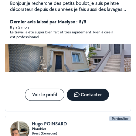
Bonjour,je recherche des petits boulot,je suis peintre
décorateur depuis des années je fais aussi des lavages
de façade, terrasse,toiture(chlore, anti
mousse)traitement pierre hydrofuge contre l'humidité,je
Dernier avis laissé par Maelyse : 5/5
fais aussi des petits boulots tonde la pelouse et un peu
Il y a 2 mois
Le travail a été super bien fait et très rapidement. Rien à dire il
de débroussaillement,je fais aussi du bricolage merci à
est professionnel.
vous bonne journée.
Voir le profil
Contacter
Particulier
Hugo POINSARD
Plombier
Brest (Keruscun)