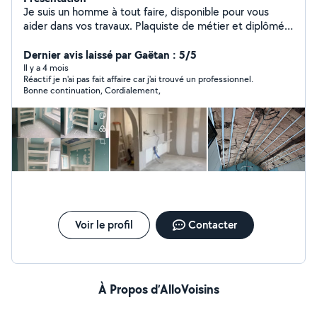
Je suis un homme à tout faire, disponible pour vous
aider dans vos travaux. Plaquiste de métier et diplômé
chef d'équipe, j'ai de l'expérience dans la pose de placo,
la création de cloisons, les faux plafonds, l'isolation et
Dernier avis laissé par Gaëtan : 5/5
les petits travaux de rénovation et démolition . Je peux
Il y a 4 mois
Réactif je n'ai pas fait affaire car j'ai trouvé un professionnel.
aussi réaliser du bricolage, montage de meubles,
Bonne continuation, Cordialement,
petites réparations et divers travaux. Travail sérieux et
soigné. N'hésitez pas à me contacter
Voir le profil
Contacter
À Propos d’AlloVoisins