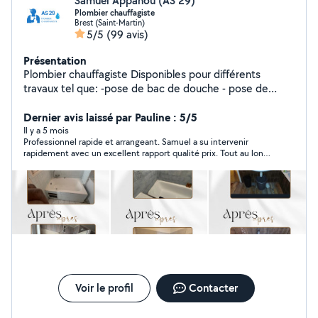
Samuel Appahou (AS 29)
Plombier chauffagiste
Brest (Saint-Martin)
5/5
(99 avis)
Présentation
Plombier chauffagiste Disponibles pour différents
travaux tel que: -pose de bac de douche - pose de
paroi -Rénovation salle de bain - création de salle de
bain -débouchage toilette, salle de bain, évier -
Dernier avis laissé par Pauline : 5/5
installation chaudière / ballon d'eau chaude -Pose WC -
Il y a 5 mois
Professionnel rapide et arrangeant. Samuel a su intervenir
Installation évier -Pose de radiateur Ext..
rapidement avec un excellent rapport qualité prix. Tout au long
il m'a tenu informé des travaux.
Voir le profil
Contacter