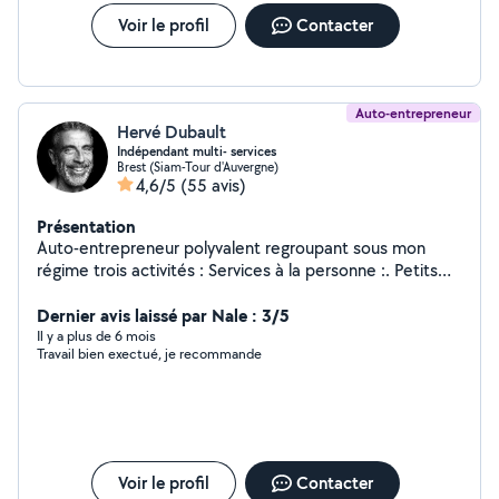
Voir le profil
Contacter
Auto-entrepreneur
Hervé Dubault
Indépendant multi- services
Brest (Siam-Tour d'Auvergne)
4,6/5
(55 avis)
Présentation
Auto-entrepreneur polyvalent regroupant sous mon
régime trois activités : Services à la personne :. Petits
bricolages, montages de meubles en kit, rénovation
d'espaces, enduits, peinture, tapisserie, carrelage,
Dernier avis laissé par Nale : 3/5
petits agencements bois... J'apprécie aussi d' aider les
Il y a plus de 6 mois
Travail bien exectué, je recommande
personnes dans leur quotidien : Médias et
administration en ligne, ménage, courses, cuisine...
Photographie / Graphisme : Formé au labo argentique
et digital ainsi qu'à tous types de prises de vues. Je
tiens mon expérience du bricolage et de la décoration
d'avoir longtemps travaillé dans les studios
Voir le profil
Contacter
photographiques publicitaires. Depuis 2011 je propose