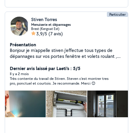
Particulier
Stiven Torres
Menuiserie et dépannages
Brest (Kergoat Est)
3,9/5
(7 avis)
Présentation
Bonjour je m'appelle stiven j'effectue tous types de
dépannages sur vos portes fenêtre et volets roulant ,
aussi divers travaux pose de fenêtre Alu et pvc ,
peinture, tapisserie , montage démontage de tous
Dernier avis laissé par Laeti's : 5/5
types de matériaux ,déménagement et tous ce qui est
Il y a 2 mois
Très contente du travail de Stiven. Steven c’est montrer tres
petit travaux très motivé , très minutieux et polyvalent
pro, ponctuel et courtois. Je recommande. Merci 😊
disponible rapidement devis gratuit