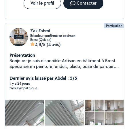
Voir le profil
Contacter
Particulier
Zak Fahmi
Bricoleur confirmé en batimen
Brest (Quizac)
4,8/5
(4 avis)
Présentation
Bonjouer je suis disponible Artisan en bâtiment à Brest
Spécialisé en peinture, enduit, placo, pose de parquet,
carrelage et petits travaux de maçonnerie. Travail
soigné, devis gratuit, intervention rapide et respect des
Dernier avis laissé par Abdel : 5/5
délais. N'hésitez pas à me contacter pour tous vos
Il y a 24 jours
très sympathique
projets de rénovation.