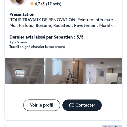
4,3/5
(17 avis)
Présentation
'TOUS TRAVAUX DE RENOVATION' Peinture Intérieure -
Mur, Plafond, Boiserie, Radiateur. Revêtement Mural -
Tapisserie, Toile de Verre, Enduisage . Revêtement Sol -
Parquet Flottant, Lame PVC, Lino . Aménagement -
Dernier avis laissé par Sebastien : 5/5
Doublage, Faux Plafond, Cloison Sèche Cuisine/SDB -
Il y a 5 mois
Travail soigné chantier laissé propre
Dépose/Pose, WC, VMC, Electroménager . Devis
Gratuit, Réponse Rapide et Bonne Qualité de Travail
Brest et Alentours Tel: Zero.Sept.83.20.44.41
Voir le profil
Contacter