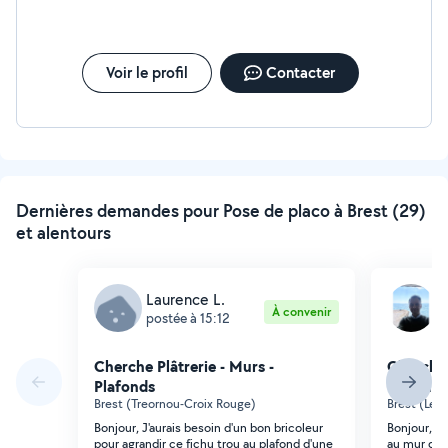
Voir le profil
Contacter
Dernières demandes pour Pose de placo à Brest (29)
et alentours
Laurence L.
O
À convenir
postée à 15:12
p
Cherche Plâtrerie - Murs -
Cherche 
Plafonds
Plafonds
Brest (Treornou-Croix Rouge)
Brest (Le 
Bonjour, J'aurais besoin d'un bon bricoleur
Bonjour, ja
pour agrandir ce fichu trou au plafond d'une
au mur dan