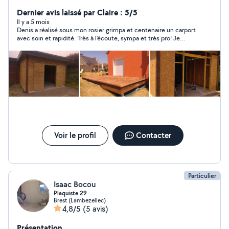
, carport ... Je m'occupe aussi de l'isolation et de la
cloison sèche pour les intérieurs. Devenue Charpentier
Dernier avis laissé par Claire : 5/5
après une carrière de mécanicien dans la marine je suis
Il y a 5 mois
Denis a réalisé sous mon rosier grimpa et centenaire un carport
ici pour faire un métier qui a du sens et pour vous rendre
avec soin et rapidité. Très à l’écoute, sympa et très pro! Je
service .
recommande cet artisan charpentier!
Voir le profil
Contacter
Particulier
Isaac Bocou
Plaquiste 29
Brest (Lambezellec)
4,8/5
(5 avis)
Présentation