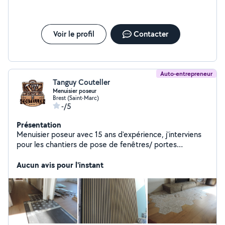
Voir le profil
Contacter
Auto-entrepreneur
Tanguy Couteller
Menuisier poseur
Brest (Saint-Marc)
-/5
Présentation
Menuisier poseur avec 15 ans d'expérience, j'interviens
pour les chantiers de pose de fenêtres/ portes
d'entrée, volets roulants, changements de vitrages,
parquets, placo, peinture, montage de meubles et tout
Aucun avis pour l'instant
types de travaux de bricolage. N'hésitez pas à me
contacter en privé, je ne peux répondre aux messages
si je ne paye pas d'abonnement.