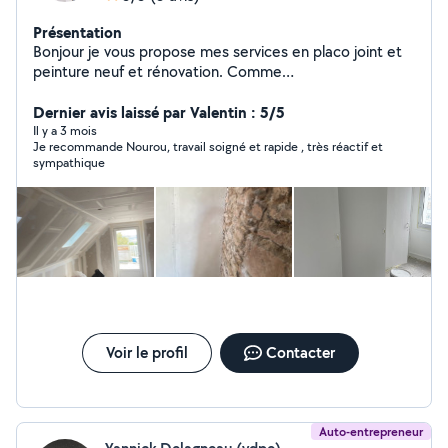
Présentation
Bonjour je vous propose mes services en placo joint et
peinture neuf et rénovation. Comme
plafond,rempants,cloisons, isolation combles
aménages,garage,bâti support wc suspendu et joints sur
Dernier avis laissé par Valentin : 5/5
plaques de plâtre.peinture intérieur pour toutes vos
Il y a 3 mois
Je recommande Nourou, travail soigné et rapide , très réactif et
bricolages n'hésitez pas à me contacter merci
sympathique
Voir le profil
Contacter
Auto-entrepreneur