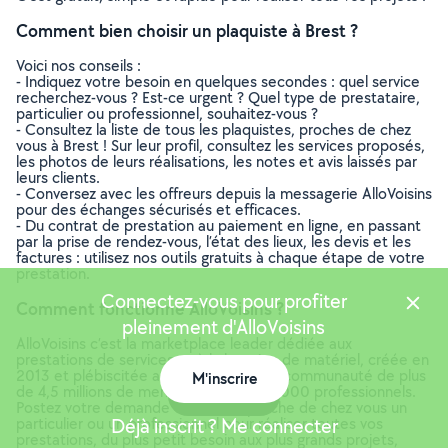
Comment bien choisir un plaquiste à Brest ?
Voici nos conseils :
- Indiquez votre besoin en quelques secondes : quel service
recherchez-vous ? Est-ce urgent ? Quel type de prestataire,
particulier ou professionnel, souhaitez-vous ?
- Consultez la liste de tous les plaquistes, proches de chez
vous à Brest ! Sur leur profil, consultez les services proposés,
les photos de leurs réalisations, les notes et avis laissés par
leurs clients.
- Conversez avec les offreurs depuis la messagerie AlloVoisins
pour des échanges sécurisés et efficaces.
- Du contrat de prestation au paiement en ligne, en passant
par la prise de rendez-vous, l’état des lieux, les devis et les
factures : utilisez nos outils gratuits à chaque étape de votre
prestation.
Connectez-vous pour profiter
Comment fonctionne AlloVoisins ?
pleinement d'AlloVoisins
AlloVoisins c’est la marketplace leader dédiée aux
prestations de services et à la location de matériel, créée en
2013 et plébiscitée aujourd’hui par une communauté de plus
M'inscrire
de 4,5 millions de membres, dont 300 000 professionnels.
Carte
Postez votre demande et trouvez proche de chez vous un
particulier ou un professionnel pour réaliser toutes vos
Déjà inscrit ? Me connecter
prestations, du plus petit besoin aux plus grands projets,