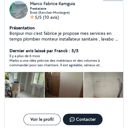
Marco Fabrice Kamguia
Prestataire
Brest (Kerichen-Montaigne)
5/5
(10 avis)
Présentation
Bonjour moi c'est fabrice je propose mes services en
temps plombier monteur installateur sanitaire , lavabo ,
peintre , placo , carreleur, rénovation
Dernier avis laissé par Franck : 5/5
Il y a plus de 6 mois
Marko a une idée précise des matériaux et des volumes à
commander pour ses chantiers. Il est agréable, sérieux et
compétant pour les cloisons en placo et la peinture. Je suis
satisfait de la qualité et du délai du travail fournis qui justifie le
prix demandé. Je recommande Marco.
Voir le profil
Contacter