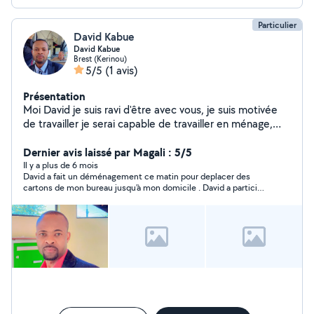
Particulier
David Kabue
David Kabue
Brest (Kerinou)
5/5
(1 avis)
Présentation
Moi David je suis ravi d'être avec vous, je suis motivée
de travailler je serai capable de travailler en ménage,
mécanique , jardinage, en cuisine, en peinture et
d'autres bricolage
Dernier avis laissé par Magali : 5/5
Il y a plus de 6 mois
David a fait un déménagement ce matin pour deplacer des
cartons de mon bureau jusqu'à mon domicile . David a participé
en équipe pour mettre dans un fourgon et ranger dans un
garage et un sous sol. Merci pour le travail qui a été bien
effectué