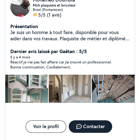
Moh plaquiste et bricoleur
Brest (Pontanezen)
5/5
(1 avis)
Présentation
Je suis un homme à tout faire, disponible pour vous
aider dans vos travaux. Plaquiste de métier et diplômé
chef d'équipe, j'ai de l'expérience dans la pose de placo,
la création de cloisons, les faux plafonds, l'isolation et
Dernier avis laissé par Gaëtan : 5/5
les petits travaux de rénovation et démolition . Je peux
Il y a 4 mois
Réactif je n'ai pas fait affaire car j'ai trouvé un professionnel.
aussi réaliser du bricolage, montage de meubles,
Bonne continuation, Cordialement,
petites réparations et divers travaux. Travail sérieux et
soigné. N'hésitez pas à me contacter
Voir le profil
Contacter