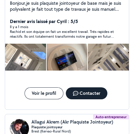
Bonjour,je suis plaquiste jointoyeur de base mais je suis
polyvalent je fait tout type de travaux je suis manuel
donc n'hesitez pas a me contacter..merci
Dernier avis laissé par Cyril : 5/5
Il y a 1 mois
Rachid et son équipe on fait un excellent travail. Trés rapides et
réactifs. Ils ont totalement transformés notre garage en futur
bureau. Trés professionnel, et excellent rapport qualité/prix. Je
recommande !
Voir le profil
Contacter
Auto-entrepreneur
Allagui Akrem (Akr Plaquiste Jointoyeur)
Plaquiste jointoyeur
Brest (Kervao-Rural Nord)