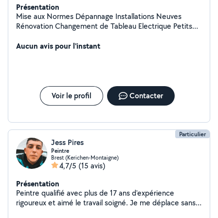
Présentation
Mise aux Normes Dépannage Installations Neuves
Rénovation Changement de Tableau Electrique Petits
Travaux Cloisons Sèches (placo) - Faux Plafonds & Murs
Vérification des installations Devis Gratuits Assurance
Aucun avis pour l'instant
Décennale
Voir le profil
Contacter
Particulier
Jess Pires
Peintre
Brest (Kerichen-Montaigne)
4,7/5
(15 avis)
Présentation
Peintre qualifié avec plus de 17 ans d'expérience
rigoureux et aimé le travail soigné. Je me déplace sans
problème pour vos travaux de rénovation.