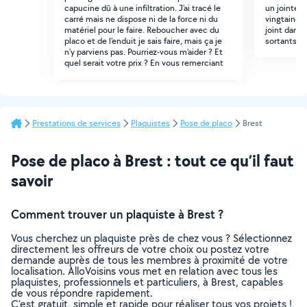
capucine dû à une infiltration. J'ai tracé le
un jointeur
carré mais ne dispose ni de la force ni du
vingtaine d
matériel pour le faire. Reboucher avec du
joint dangl
placo et de l'enduit je sais faire, mais ça je
sortants. B
n'y parviens pas. Pourriez-vous m'aider ? Et
quel serait votre prix ? En vous remerciant
Prestations de services
Plaquistes
Pose de placo
Brest
Pose de placo à Brest : tout ce qu’il faut
savoir
Comment trouver un plaquiste à Brest ?
Vous cherchez un plaquiste près de chez vous ? Sélectionnez
directement les offreurs de votre choix ou postez votre
demande auprès de tous les membres à proximité de votre
localisation. AlloVoisins vous met en relation avec tous les
plaquistes, professionnels et particuliers, à Brest, capables
de vous répondre rapidement.
C’est gratuit, simple et rapide pour réaliser tous vos projets !