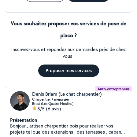
sur Brest des services de laboratoire et studio de
portraits photographiques. Massage Bien-être : Masseur
certifié protocole abhyanga (ayurvédique). J'ai un salon
privé sur Brest depuis 2019. Mes diffé.entes activités
Vous souhaitez proposer vos services de pose de
ont développé de bonnes facultés d'écoute et
placo ?
d'adaptation. Je suis convivial, ponctuel, méticuleux et
discret. À très vite j'espère. Hervé.
Inscrivez-vous et répondez aux demandes près de chez
vous !
Proposer mes services
Auto-entrepreneur
Denis Briam (Le chat charpentier)
Charpentier / menuisier
Brest (Les Quatre Moulins)
5/5
(6 avis)
Présentation
Bonjour , artisan charpentier bois pour réaliser vos
projets tel que des extensions , des terrasses , cabanon