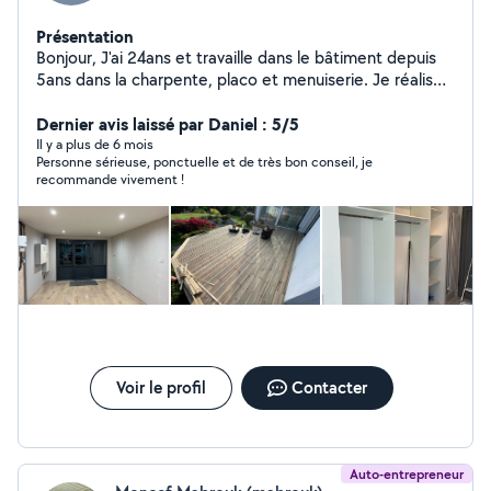
Présentation
Bonjour, J'ai 24ans et travaille dans le bâtiment depuis
5ans dans la charpente, placo et menuiserie. Je réalise
aussi de petits travaux concernants le bois tels que des
clostras et abris
Dernier avis laissé par Daniel : 5/5
Il y a plus de 6 mois
Personne sérieuse, ponctuelle et de très bon conseil, je
recommande vivement !
Voir le profil
Contacter
Auto-entrepreneur