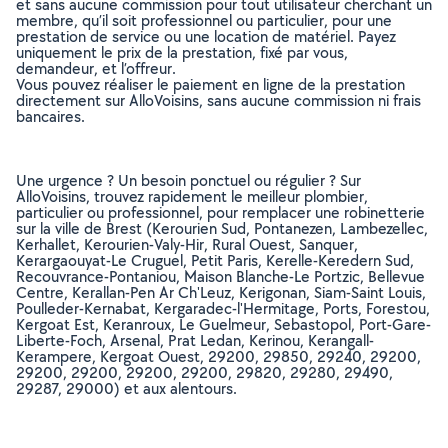
et sans aucune commission pour tout utilisateur cherchant un
membre, qu’il soit professionnel ou particulier, pour une
prestation de service ou une location de matériel. Payez
uniquement le prix de la prestation, fixé par vous,
demandeur, et l’offreur.
Vous pouvez réaliser le paiement en ligne de la prestation
directement sur AlloVoisins, sans aucune commission ni frais
bancaires.
Une urgence ? Un besoin ponctuel ou régulier ? Sur
AlloVoisins, trouvez rapidement le meilleur plombier,
particulier ou professionnel, pour remplacer une robinetterie
sur la ville de Brest (Kerourien Sud, Pontanezen, Lambezellec,
Kerhallet, Kerourien-Valy-Hir, Rural Ouest, Sanquer,
Kerargaouyat-Le Cruguel, Petit Paris, Kerelle-Keredern Sud,
Recouvrance-Pontaniou, Maison Blanche-Le Portzic, Bellevue
Centre, Kerallan-Pen Ar Ch'Leuz, Kerigonan, Siam-Saint Louis,
Poulleder-Kernabat, Kergaradec-l'Hermitage, Ports, Forestou,
Kergoat Est, Keranroux, Le Guelmeur, Sebastopol, Port-Gare-
Liberte-Foch, Arsenal, Prat Ledan, Kerinou, Kerangall-
Kerampere, Kergoat Ouest, 29200, 29850, 29240, 29200,
29200, 29200, 29200, 29200, 29820, 29280, 29490,
29287, 29000) et aux alentours.