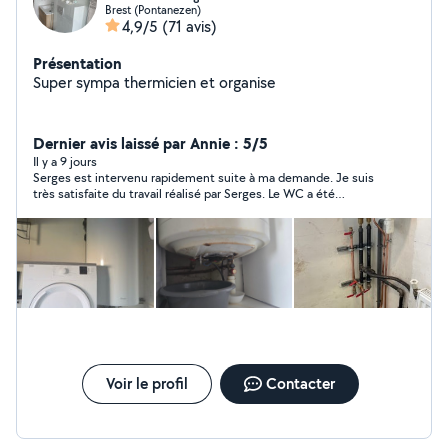
Brest (Pontanezen)
4,9/5
(71 avis)
Présentation
Super sympa thermicien et organise
Dernier avis laissé par Annie : 5/5
Il y a 9 jours
Serges est intervenu rapidement suite à ma demande. Je suis
très satisfaite du travail réalisé par Serges. Le WC a été
remplacé en 2h, achat et pose inclus, pour un tarif correct.
Serges est très sympathique et efficace. Je le recommande et
ferai de nouveau appel à lui sans hésitation si besoin.
Voir le profil
Contacter