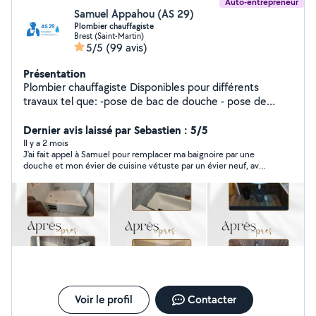
Auto-entrepreneur
Samuel Appahou (AS 29)
Plombier chauffagiste
Brest (Saint-Martin)
5/5
(99 avis)
Présentation
Plombier chauffagiste Disponibles pour différents
travaux tel que: -pose de bac de douche - pose de
paroi -Rénovation salle de bain - création de salle de
bain -débouchage toilette, salle de bain, évier -
Dernier avis laissé par Sebastien : 5/5
installation chaudière / ballon d'eau chaude -Pose WC -
Il y a 2 mois
J'ai fait appel à Samuel pour remplacer ma baignoire par une
Installation évier -Pose de radiateur Ext..
douche et mon évier de cuisine vétuste par un évier neuf, avec
réfection du carrelage murale. Réactif, efficace et sympathique
je recommande tout à fais Samuel pour qui recherche un
plombier compétent.
Voir le profil
Contacter