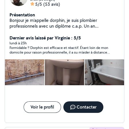
5/5
(53 avis)
Présentation
Bonjour je m'appelle dorphin, je suis plombier
professionnels avec un diplôme c.a.p. Un an
d'expérience en plomberie et polyvalant aussi, donc je
suis un bon bricoleur
Dernier avis laissé par Virginie : 5/5
lundi à 23h
Formidable !! Dorphin est efficace et réactif. Étant loin de mon
domicile pour raison professionnelle, il a su m'aider à distance.
Un grand merci à lui pour son professionnalisme et sa
gentillesse . Je recommande les yeux fermés
Voir le profil
Contacter