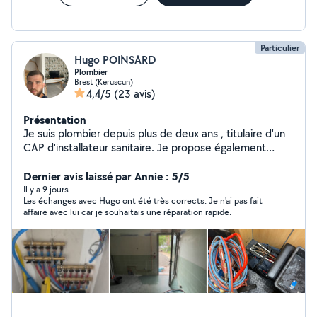
de Cuisine et modification de plomberie : je peux aussi
m'occuper de la pose de votre cuisine avec précision
Particulier
Hugo POINSARD
Plombier
Brest (Keruscun)
4,4/5
(23 avis)
Présentation
Je suis plombier depuis plus de deux ans , titulaire d'un
CAP d'installateur sanitaire. Je propose également
d'autres services : peinture , montage de meubles, petit
bricolage en tout genre.
Dernier avis laissé par Annie : 5/5
Il y a 9 jours
Les échanges avec Hugo ont été très corrects. Je n'ai pas fait
affaire avec lui car je souhaitais une réparation rapide.