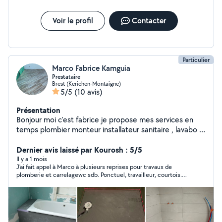
Voir le profil
Contacter
Particulier
Marco Fabrice Kamguia
Prestataire
Brest (Kerichen-Montaigne)
5/5
(10 avis)
Présentation
Bonjour moi c'est fabrice je propose mes services en
temps plombier monteur installateur sanitaire , lavabo ,
peintre , placo , carreleur, rénovation
Dernier avis laissé par Kourosh : 5/5
Il y a 1 mois
J'ai fait appel à Marco à plusieurs reprises pour travaux de
plomberie et carrelagewc sdb. Ponctuel, travailleur, courtois.
Marco est très arrangeant et toujours à l'écoute Le chantier est
toujours tres propre.