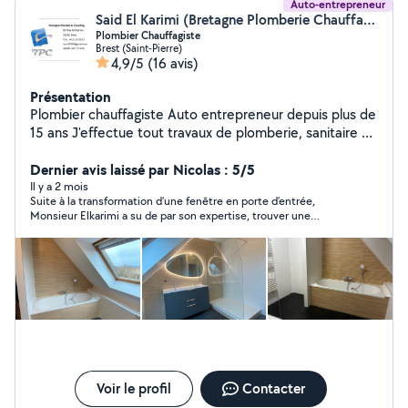
Auto-entrepreneur
Said El Karimi (Bretagne Plomberie Chauffage)
Plombier Chauffagiste
Brest (Saint-Pierre)
4,9/5
(16 avis)
Présentation
Plombier chauffagiste Auto entrepreneur depuis plus de
15 ans J'effectue tout travaux de plomberie, sanitaire et
chauffage. Devis gratuit Garantie Décennal
Dernier avis laissé par Nicolas : 5/5
Il y a 2 mois
Suite à la transformation d’une fenêtre en porte d’entrée,
Monsieur Elkarimi a su de par son expertise, trouver une
solution afin de ne pas avoir à déplacer les eaux usées . Par
ailleurs, il s’est rendu disponible par rapport aux autres corps de
métier, afin de leur faciliter le travail et je l’en remercie
chaleureusement . Il a également fais le nécessaire pour
apporter l’alimentation dans la future cuisine.
Voir le profil
Contacter