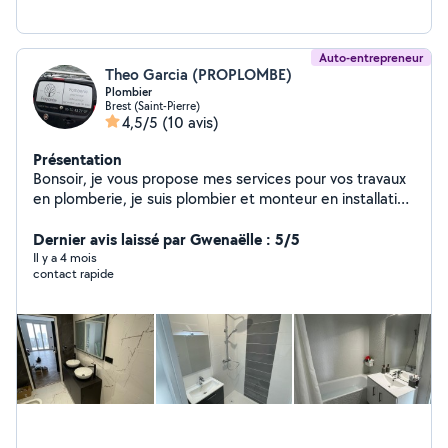
Auto-entrepreneur
Theo Garcia (PROPLOMBE)
Plombier
Brest (Saint-Pierre)
4,5/5
(10 avis)
Présentation
Bonsoir, je vous propose mes services pour vos travaux
en plomberie, je suis plombier et monteur en installation
sanitaire, en espérant pouvoir vous aider, n'hésitez pas à
me contacter.
Dernier avis laissé par Gwenaëlle : 5/5
Il y a 4 mois
contact rapide