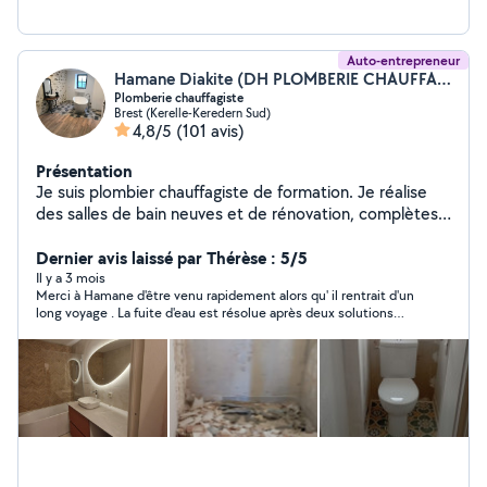
Auto-entrepreneur
Hamane Diakite (DH PLOMBERIE CHAUFFAGISTE)
Plomberie chauffagiste
Brest (Kerelle-Keredern Sud)
4,8/5
(101 avis)
Présentation
Je suis plombier chauffagiste de formation. Je réalise
des salles de bain neuves et de rénovation, complètes
ou non en fonction de vos besoins, la pose de meuble
vasque et de paroi de douche, la pose également de
Dernier avis laissé par Thérèse : 5/5
toilettes y compris suspendus, ainsi que les installations
Il y a 3 mois
Merci à Hamane d'être venu rapidement alors qu' il rentrait d'un
de chauffage. Enfin je réalise également différents
long voyage . La fuite d'eau est résolue après deux solutions
travaux dans la maison notamment la pose de parquet
proposées.
N'hésitez à me contacter. À bientôt