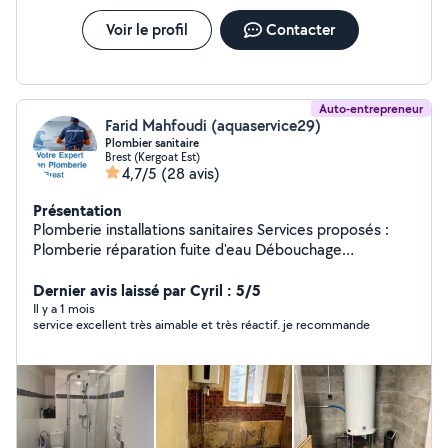
Voir le profil
Contacter
Auto-entrepreneur
Farid Mahfoudi (aquaservice29)
Plombier sanitaire
Brest (Kergoat Est)
4,7/5
(28 avis)
Présentation
Plomberie installations sanitaires Services proposés :
Plomberie réparation fuite d'eau Débouchage
canalisations, éviers, lavabo, douche, WC Installation de
robinetterie, chauffe-eau, douche, WC Création /
Dernier avis laissé par Cyril : 5/5
Rénovation de salle de bain Installation d'équipements
Il y a 1 mois
service excellent très aimable et très réactif. je recommande
sanitaires Petits travaux ou gros chantiers Pose de
radiateurs, Mise en conformité des installations
Dépannage urgent ou RDV planifié