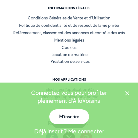
INFORMATIONS LÉGALES
Conditions Générales de Vente et d'Utilisation
Politique de confidentialité et de respect de la vie privée
Référencement, classement des annonces et contrôle des avis
Mentions légales
Cookies
Location de matériel
Prestation de services
NOS APPLICATIONS
Télécharger l’application iOS
Connectez-vous pour profiter
Télécharger l’application Android
pleinement d'AlloVoisins
M'inscrire
Carte
Retrouvez-nous :
Déjà inscrit ? Me connecter