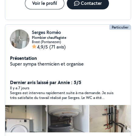
Voir le profil
Contacter
Particulier
Serges Roméo
Plombier chauffagiste
Brest (Pontanezen)
4,9/5
(71 avis)
Présentation
Super sympa thermicien et organise
Dernier avis laissé par Annie : 5/5
Il y a 7 jours
Serges est intervenu rapidement suite à ma demande. Je suis
très satisfaite du travail réalisé par Serges. Le WC a été
remplacé en 2h, achat et pose inclus, pour un tarif correct.
Serges est très sympathique et efficace. Je le recommande et
ferai de nouveau appel à lui sans hésitation si besoin.