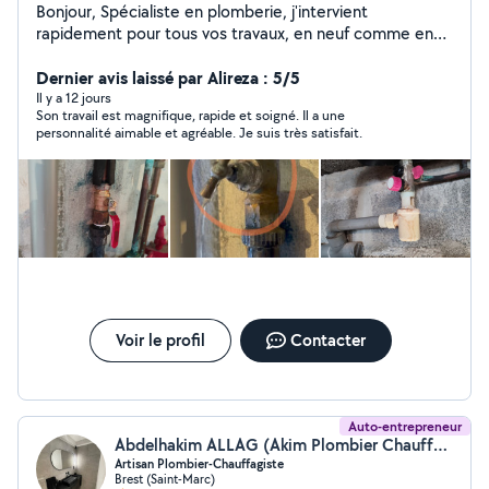
Bonjour, Spécialiste en plomberie, j'intervient
rapidement pour tous vos travaux, en neuf comme en
rénovation. Basé à Brest et alentours, je mets mon
expertise au service des particuliers et des
Dernier avis laissé par Alireza : 5/5
professionnels. Les services proposés: Dépannage
Il y a 12 jours
Son travail est magnifique, rapide et soigné. Il a une
plomberie (fuite d'eau, canalisation bouchée)
personnalité aimable et agréable. Je suis très satisfait.
Installation sanitaire (lavabo, douche, WC, chauffe-eau)
Rénovation de salle de bain Entretien et remplacement
de chauffe-eau Détection et réparation de fuites
Installation de systèmes de chauffage. Je suis
disponible aussi pour monter des meubles ou des
travaux de jardinage A bientôt.
Voir le profil
Contacter
Auto-entrepreneur
Abdelhakim ALLAG (Akim Plombier Chauffage)
Artisan Plombier-Chauffagiste
Brest (Saint-Marc)