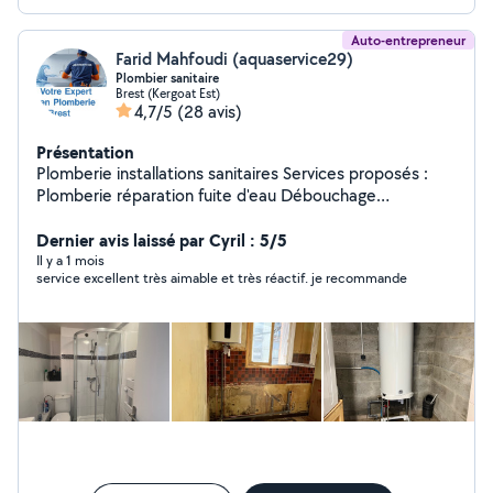
Auto-entrepreneur
Farid Mahfoudi (aquaservice29)
Plombier sanitaire
Brest (Kergoat Est)
4,7/5
(28 avis)
Présentation
Plomberie installations sanitaires Services proposés :
Plomberie réparation fuite d'eau Débouchage
canalisations, éviers, lavabo, douche, WC Installation de
robinetterie, chauffe-eau, douche, WC Création /
Dernier avis laissé par Cyril : 5/5
Rénovation de salle de bain Installation d'équipements
Il y a 1 mois
service excellent très aimable et très réactif. je recommande
sanitaires Petits travaux ou gros chantiers Pose de
radiateurs, Mise en conformité des installations
Dépannage urgent ou RDV planifié