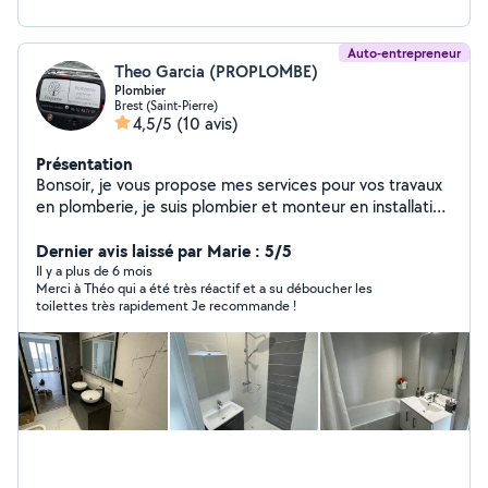
Auto-entrepreneur
Theo Garcia (PROPLOMBE)
Plombier
Brest (Saint-Pierre)
4,5/5
(10 avis)
Présentation
Bonsoir, je vous propose mes services pour vos travaux
en plomberie, je suis plombier et monteur en installation
sanitaire, en espérant pouvoir vous aider, n'hésitez pas à
me contacter.
Dernier avis laissé par Marie : 5/5
Il y a plus de 6 mois
Merci à Théo qui a été très réactif et a su déboucher les
toilettes très rapidement Je recommande !