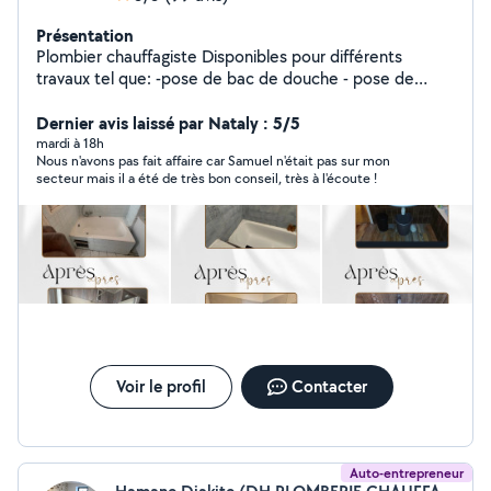
Présentation
Plombier chauffagiste Disponibles pour différents
travaux tel que: -pose de bac de douche - pose de
paroi -Rénovation salle de bain - création de salle de
bain -débouchage toilette, salle de bain, évier -
Dernier avis laissé par Nataly : 5/5
installation chaudière / ballon d'eau chaude -Pose WC -
mardi à 18h
Nous n'avons pas fait affaire car Samuel n'était pas sur mon
Installation évier -Pose de radiateur Ext..
secteur mais il a été de très bon conseil, très à l'écoute !
Voir le profil
Contacter
Auto-entrepreneur