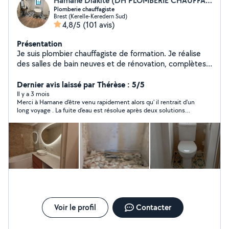
Hamane Diakite (DH PLOMBERIE CHAUFFAGISTE)
Plomberie chauffagiste
Brest (Kerelle-Keredern Sud)
4,8/5
(101 avis)
Présentation
Je suis plombier chauffagiste de formation. Je réalise
des salles de bain neuves et de rénovation, complètes
ou non en fonction de vos besoins, la pose de meuble
vasque et de paroi de douche, la pose également de
Dernier avis laissé par Thérèse : 5/5
toilettes y compris suspendus, ainsi que les installations
Il y a 3 mois
Merci à Hamane d'être venu rapidement alors qu' il rentrait d'un
de chauffage. Enfin je réalise également différents
long voyage . La fuite d'eau est résolue après deux solutions
travaux dans la maison notamment la pose de parquet
proposées.
N'hésitez à me contacter. À bientôt
Voir le profil
Contacter