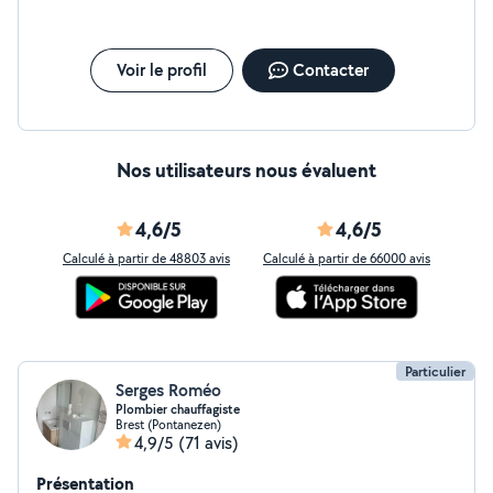
de robinetterie (collone de douche lave vaisselle évier
vasque..) -Changement et réparation de tout types de
bac de douche baignoire. -Création de salle de bain clé
en main pose tout types de receveur création de
Voir le profil
Contacter
douche a l'italienne pose de cuisine rénovation et neuf. -
Installation et réparation tout types de ballons d'eau
chaude
Nos utilisateurs nous évaluent
4,6/5
4,6/5
Calculé à partir de 48803 avis
Calculé à partir de 66000 avis
Particulier
Serges Roméo
Plombier chauffagiste
Brest (Pontanezen)
4,9/5
(71 avis)
Présentation