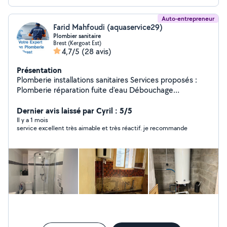
Auto-entrepreneur
Farid Mahfoudi (aquaservice29)
Plombier sanitaire
Brest (Kergoat Est)
4,7/5
(28 avis)
Présentation
Plomberie installations sanitaires Services proposés :
Plomberie réparation fuite d'eau Débouchage
canalisations, éviers, lavabo, douche, WC Installation de
robinetterie, chauffe-eau, douche, WC Création /
Dernier avis laissé par Cyril : 5/5
Rénovation de salle de bain Installation d'équipements
Il y a 1 mois
service excellent très aimable et très réactif. je recommande
sanitaires Petits travaux ou gros chantiers Pose de
radiateurs, Mise en conformité des installations
Dépannage urgent ou RDV planifié