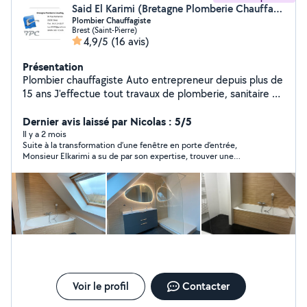
Said El Karimi (Bretagne Plomberie Chauffage)
Plombier Chauffagiste
Brest (Saint-Pierre)
4,9/5
(16 avis)
Présentation
Plombier chauffagiste Auto entrepreneur depuis plus de
15 ans J'effectue tout travaux de plomberie, sanitaire et
chauffage. Devis gratuit Garantie Décennal
Dernier avis laissé par Nicolas : 5/5
Il y a 2 mois
Suite à la transformation d’une fenêtre en porte d’entrée,
Monsieur Elkarimi a su de par son expertise, trouver une
solution afin de ne pas avoir à déplacer les eaux usées . Par
ailleurs, il s’est rendu disponible par rapport aux autres corps de
métier, afin de leur faciliter le travail et je l’en remercie
chaleureusement . Il a également fais le nécessaire pour
apporter l’alimentation dans la future cuisine.
Voir le profil
Contacter