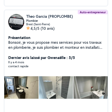
Auto-entrepreneur
Theo Garcia (PROPLOMBE)
Plombier
Brest (Saint-Pierre)
4,5/5
(10 avis)
Présentation
Bonsoir, je vous propose mes services pour vos travaux
en plomberie, je suis plombier et monteur en installation
sanitaire, en espérant pouvoir vous aider, n'hésitez pas à
me contacter.
Dernier avis laissé par Gwenaëlle : 5/5
Il y a 4 mois
contact rapide