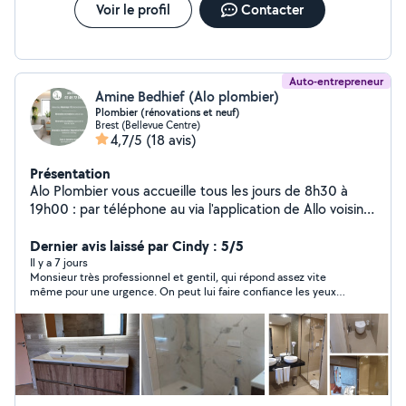
Voir le profil
Contacter
Auto-entrepreneur
Amine Bedhief (Alo plombier)
Plombier (rénovations et neuf)
Brest (Bellevue Centre)
4,7/5
(18 avis)
Présentation
Alo Plombier vous accueille tous les jours de 8h30 à
19h00 : par téléphone au via l'application de Allo voisin
Pour tout types d'intervention de plomberie dans la
rénovation et le neuf et service d'urgence -
Dernier avis laissé par Cindy : 5/5
Interventions de débouchage de canalisations (évier
Il y a 7 jours
Monsieur très professionnel et gentil, qui répond assez vite
toilette évacuation machine a laver..) -Détection et
même pour une urgence. On peut lui faire confiance les yeux
passage de caméra endoscopie et caméra thermique
fermés. Il est intervenu pour un bouchon au niveau de la
et réparation tout type de fuite (même lles non visible)
canalisation de la cuisine. Tarif très abordable surtout pour les
-Passage de traceur pour avoir la position exacte du
petits revenu. Encore un Grand merci !
bouchage Installation Changement et réparation des
toilettes ( WC suspendu WC posés au sol système de
chasse d'eau ..) Installation Changement et réparation