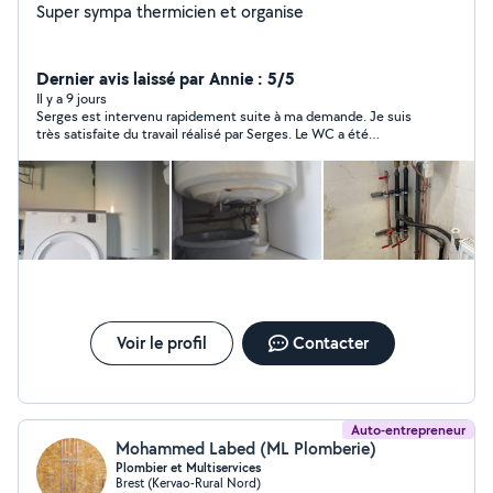
Super sympa thermicien et organise
Dernier avis laissé par Annie : 5/5
Il y a 9 jours
Serges est intervenu rapidement suite à ma demande. Je suis
très satisfaite du travail réalisé par Serges. Le WC a été
remplacé en 2h, achat et pose inclus, pour un tarif correct.
Serges est très sympathique et efficace. Je le recommande et
ferai de nouveau appel à lui sans hésitation si besoin.
Voir le profil
Contacter
Auto-entrepreneur
Mohammed Labed (ML Plomberie)
Plombier et Multiservices
Brest (Kervao-Rural Nord)