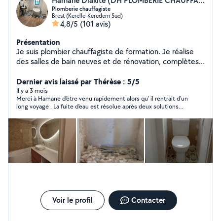
Hamane Diakite (DH PLOMBERIE CHAUFFAGISTE)
Plomberie chauffagiste
Brest (Kerelle-Keredern Sud)
4,8/5
(101 avis)
Présentation
Je suis plombier chauffagiste de formation. Je réalise
des salles de bain neuves et de rénovation, complètes
ou non en fonction de vos besoins, la pose de meuble
vasque et de paroi de douche, la pose également de
Dernier avis laissé par Thérèse : 5/5
toilettes y compris suspendus, ainsi que les installations
Il y a 3 mois
Merci à Hamane d'être venu rapidement alors qu' il rentrait d'un
de chauffage. Enfin je réalise également différents
long voyage . La fuite d'eau est résolue après deux solutions
travaux dans la maison notamment la pose de parquet
proposées.
N'hésitez à me contacter. À bientôt
Voir le profil
Contacter