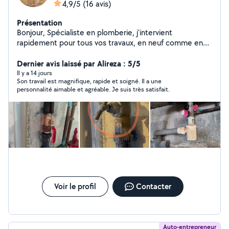
4,9/5
(16 avis)
Présentation
Bonjour, Spécialiste en plomberie, j'intervient
rapidement pour tous vos travaux, en neuf comme en
rénovation. Basé à Brest et alentours, je mets mon
expertise au service des particuliers et des
Dernier avis laissé par Alireza : 5/5
professionnels. Les services proposés: Dépannage
Il y a 14 jours
Son travail est magnifique, rapide et soigné. Il a une
plomberie (fuite d'eau, canalisation bouchée)
personnalité aimable et agréable. Je suis très satisfait.
Installation sanitaire (lavabo, douche, WC, chauffe-eau)
Rénovation de salle de bain Entretien et remplacement
de chauffe-eau Détection et réparation de fuites
Installation de systèmes de chauffage. Je suis
disponible aussi pour monter des meubles ou des
travaux de jardinage A bientôt.
Voir le profil
Contacter
Auto-entrepreneur