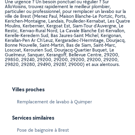
Une urgence ? Un besoin ponctuel ou régulier ? Sur
AlloVoisins, trouvez rapidement le meilleur plombier,
particulier ou professionnel, pour remplacer un lavabo sur la
ville de Brest (Menez Paul, Maison Blanche-Le Portzic, Ports,
Kerichen-Montaigne, Landais, Poulleder-Kernabat, Les Quatre
Moulins, Kerbernier, Kergoat Est, Siam-Tour d'Auvergne, Le
Restic, Kervao-Rural Nord, La Cavale Blanche Est-Kervallon,
Kerelle-Keredern Sud, Bas Jaures-Saint Michel, Kerigonan,
Kerallan-Pen Ar Ch'Leuz, Kergaradec-l'Hermitage, Dourjacq,
Bonne Nouvelle, Saint-Martin, Bas de Siam, Saint-Marc,
Loscoat, Kerourien Sud, Dourjacq-Quartier Buquet, Le
Guelmeur, Sanquer, Kerangoff, Bellevue Centre, 29200,
29850, 29240, 29200, 29200, 29200, 29200, 29200,
29820, 29280, 29490, 29287, 29000) et aux alentours.
Villes proches
Remplacement de lavabo à Quimper
Services similaires
Pose de baignoire à Brest