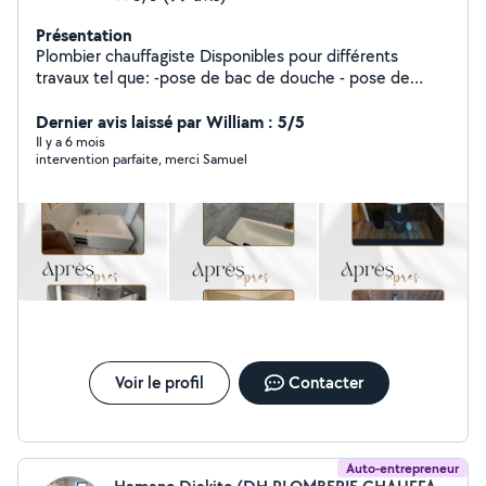
Présentation
Plombier chauffagiste Disponibles pour différents
travaux tel que: -pose de bac de douche - pose de
paroi -Rénovation salle de bain - création de salle de
bain -débouchage toilette, salle de bain, évier -
Dernier avis laissé par William : 5/5
installation chaudière / ballon d'eau chaude -Pose WC -
Il y a 6 mois
intervention parfaite, merci Samuel
Installation évier -Pose de radiateur Ext..
Voir le profil
Contacter
Auto-entrepreneur